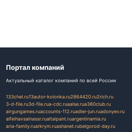
Портал компаний
Актуальный каталог компаний по всей России
133chel.ru
13autor-kolonka.ru
2864420.ru
2rich.ru
3-d-file.ru
3d-file.ru
a-cdc.ru
aalse.ru
a380club.ru
airgungames.ru
accounts-112.ru
adler-jun.ru
adonyev.ru
alfeihavsalnassr.ru
altaipant.ru
argentinamia.ru
aria-family.ru
arkrym.ru
ashanet.ru
belgorod-day.ru