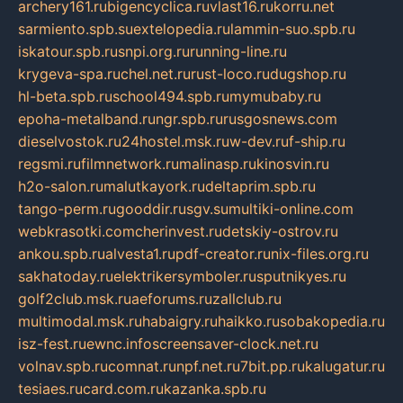
archery161.ru
bigencyclica.ru
vlast16.ru
korru.net
sarmiento.spb.su
extelopedia.ru
lammin-suo.spb.ru
iskatour.spb.ru
snpi.org.ru
running-line.ru
krygeva-spa.ru
chel.net.ru
rust-loco.ru
dugshop.ru
hl-beta.spb.ru
school494.spb.ru
mymubaby.ru
epoha-metalband.ru
ngr.spb.ru
rusgosnews.com
dieselvostok.ru
24hostel.msk.ru
w-dev.ru
f-ship.ru
regsmi.ru
filmnetwork.ru
malinasp.ru
kinosvin.ru
h2o-salon.ru
malutkayork.ru
deltaprim.spb.ru
tango-perm.ru
gooddir.ru
sgv.su
multiki-online.com
webkrasotki.com
cherinvest.ru
detskiy-ostrov.ru
ankou.spb.ru
alvesta1.ru
pdf-creator.ru
nix-files.org.ru
sakhatoday.ru
elektrikersymboler.ru
sputnikyes.ru
golf2club.msk.ru
aeforums.ru
zallclub.ru
multimodal.msk.ru
habaigry.ru
haikko.ru
sobakopedia.ru
isz-fest.ru
ewnc.info
screensaver-clock.net.ru
volnav.spb.ru
comnat.ru
npf.net.ru
7bit.pp.ru
kalugatur.ru
tesiaes.ru
card.com.ru
kazanka.spb.ru