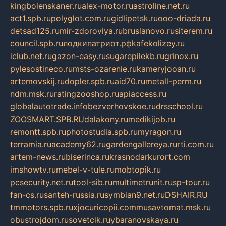
kingbolenskaner.ru
alex-motor.ru
astroline.net.ru
act1.spb.ru
polyglot.com.ru
gidlipetsk.ru
ooo-driada.ru
detsad125.ru
mir-zdoroviya.ru
bruslanovo.ru
siterem.ru
council.spb.ru
лодкипатриот.рф
kafekolizey.ru
iclub.net.ru
gazon-easy.ru
sugarepilekb.ru
grinox.ru
pylesostineco.ru
msts-ozarenie.ru
kameryjooan.ru
artemovskij.ru
dopler.spb.ru
aid70.ru
metall-perm.ru
ndm.msk.ru
ratingzooshop.ru
apiaccess.ru
globalautotrade.info
bezverhovskoe.ru
drsschool.ru
ZOOSMART.SPB.RU
dalakony.ru
medikijob.ru
remontt.spb.ru
photostudia.spb.ru
myragon.ru
terramia.ru
academy62.ru
gardengallereya.ru
rti.com.ru
artem-news.ru
biserinca.ru
krasnodarkurort.com
imshowtv.ru
mebel-v-tule.ru
mobtopik.ru
pcsecurity.net.ru
tool-sib.ru
multimetrunit.ru
sp-tour.ru
fan-cs.ru
santeh-russia.ru
symbian9.net.ru
DSHAIR.RU
tmmotors.spb.ru
xjocuricopii.com
musavtomat.msk.ru
obustrojdom.ru
sovetcik.ru
ybaranovskaya.ru