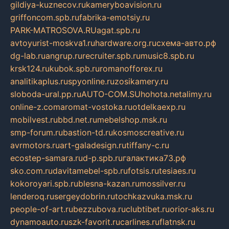
gildiya-kuznecov.ru
kameryboavision.ru
griffoncom.spb.ru
fabrika-emotsiy.ru
PARK-MATROSOVA.RU
agat.spb.ru
avtoyurist-moskva1.ru
hardware.org.ru
схема-авто.рф
dg-lab.ru
angrup.ru
recruiter.spb.ru
music8.spb.ru
krsk124.ru
kubok.spb.ru
romanofforex.ru
analitikaplus.ru
spyonline.ru
zosikamery.ru
sloboda-ural.pp.ru
AUTO-COM.SU
hohota.net
alimy.ru
online-z.com
aromat-vostoka.ru
otdelkaexp.ru
mobilvest.ru
bbd.net.ru
mebelshop.msk.ru
smp-forum.ru
bastion-td.ru
kosmoscreative.ru
avrmotors.ru
art-galadesign.ru
tiffany-c.ru
ecostep-samara.ru
d-p.spb.ru
галактика73.рф
sko.com.ru
davitamebel-spb.ru
fotsis.ru
tesiaes.ru
kokoroyari.spb.ru
blesna-kazan.ru
mossilver.ru
lenderoq.ru
sergeydobrin.ru
tochkazvuka.msk.ru
people-of-art.ru
bezzubova.ru
clubtibet.ru
orior-aks.ru
dynamoauto.ru
szk-favorit.ru
carlines.ru
flatnsk.ru