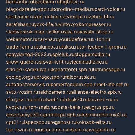
bankaribi.ru
bandamn.ru
bigfatcc.ru
blagodarenie-spb.ru
borodino-media.ru
card-voice.ru
cardvoice.ru
zed-online.ru
zvonitut.ru
zebra-tlt.ru
zarafshan.ru
york-life.ru
vintovoykompressor.ru
vladivostok-map.ru
vlknrussia.ru
wasabi-shop.ru
webamator.ru
zaryna.ru
youtubefree.ru
x-ton.ru
trade-farm.ru
tajuncos.ru
taksu.ru
tor-lyubov-i-grom.ru
spayderhed-2022.ru
splclub.ru
stoppamedia.ru
snow-guard.ru
slovar-ivrit.ru
cleanmedicine.ru
shkurki-karakulya.ru
kanotiforet.spb.ru
tutmassage.ru
ecolog.org.ru
praga.spb.ru
falcorussia.ru
autodoctorservis.ru
kamertondom.spb.ru
net-life.net.ru
avto-vozim.ru
sakhcamera.ru
alliance-electro.spb.ru
stroyavt.ru
controlweb1.ru
tdsak74.ru
kinzozo-ru.ru
kvotka.ru
iron-snab.ru
costa-bella.ru
eugrus.pp.ru
associaciya39.ru
primexpo.spb.ru
bezmorchin.ru
ia2.ru
cpt21.ru
ispecspb.ru
regahost.ru
kolosok-elita.ru
tae-kwon.ru
consrio.com.ru
insiam.ru
avegainfo.ru