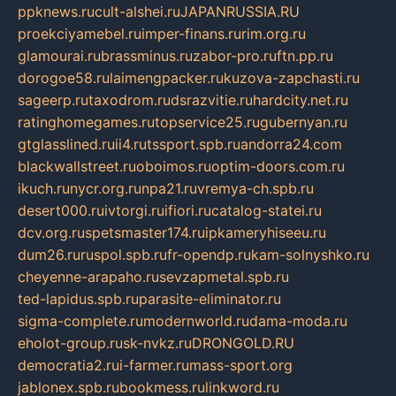
ppknews.ru
cult-alshei.ru
JAPANRUSSIA.RU
proekciyamebel.ru
imper-finans.ru
rim.org.ru
glamourai.ru
brassminus.ru
zabor-pro.ru
ftn.pp.ru
dorogoe58.ru
laimengpacker.ru
kuzova-zapchasti.ru
sageerp.ru
taxodrom.ru
dsrazvitie.ru
hardcity.net.ru
ratinghomegames.ru
topservice25.ru
gubernyan.ru
gtglasslined.ru
ii4.ru
tssport.spb.ru
andorra24.com
blackwallstreet.ru
oboimos.ru
optim-doors.com.ru
ikuch.ru
nycr.org.ru
npa21.ru
vremya-ch.spb.ru
desert000.ru
ivtorgi.ru
ifiori.ru
catalog-statei.ru
dcv.org.ru
spetsmaster174.ru
ipkameryhiseeu.ru
dum26.ru
ruspol.spb.ru
fr-opendp.ru
kam-solnyshko.ru
cheyenne-arapaho.ru
sevzapmetal.spb.ru
ted-lapidus.spb.ru
parasite-eliminator.ru
sigma-complete.ru
modernworld.ru
dama-moda.ru
eholot-group.ru
sk-nvkz.ru
DRONGOLD.RU
democratia2.ru
i-farmer.ru
mass-sport.org
jablonex.spb.ru
bookmess.ru
linkword.ru