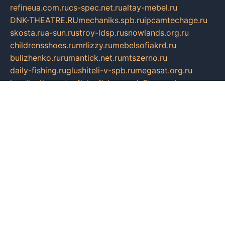
refineua.com.ru
cs-spec.net.ru
altay-mebel.ru
DNK-THEATRE.RU
mechaniks.spb.ru
ipcamtechage.ru
skosta.ru
a-sun.ru
stroy-ldsp.ru
snowlands.org.ru
childrensshoes.ru
mrlizzy.ru
mebelsofiakrd.ru
bulizhenko.ru
rumantick.net.ru
mtszerno.ru
daily-fishing.ru
glushiteli-v-spb.ru
megasat.org.ru
localization.net.ru
flyingfish.pp.ru
ds5teremok.ru
aclib.spb.ru
komissionka30.ru
mag-profit.ru
icentre-74.ru
leasing-nsk.ru
hd39.ru
rcd.com.ru
bioprot.ru
deltaextreme.ru
mirkotlov07.ru
mycrossway.ru
temamedia.ru
art-fusing.ru
cbslefort.ru
sunroadwatch.ru
citroen-yaroslavl.ru
ratnews.msk.ru
sk-if.ru
joomlamoduli.ru
academic-work.ru
bananaboys.ru
sanekua.ru
lianafrukt.ru
beta43.ru
tucsonwoori.com
alex-translation.ru
avantgardeclinics.ru
noel.msk.ru
buylq.ru
aquas-spb.ru
vilnerivne.com
bobry-2.ru
vtoroe-solnce.ru
nickysheen.ru
clockmir.ru
huntercraft.ru
стройокт.рф