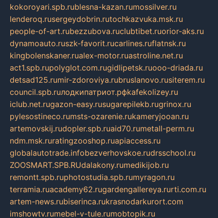
kokoroyari.spb.ru
blesna-kazan.ru
mossilver.ru
lenderoq.ru
sergeydobrin.ru
tochkazvuka.msk.ru
people-of-art.ru
bezzubova.ru
clubtibet.ru
orior-aks.ru
dynamoauto.ru
szk-favorit.ru
carlines.ru
flatnsk.ru
kingbolenskaner.ru
alex-motor.ru
astroline.net.ru
act1.spb.ru
polyglot.com.ru
gidlipetsk.ru
ooo-driada.ru
detsad125.ru
mir-zdoroviya.ru
bruslanovo.ru
siterem.ru
council.spb.ru
лодкипатриот.рф
kafekolizey.ru
iclub.net.ru
gazon-easy.ru
sugarepilekb.ru
grinox.ru
pylesostineco.ru
msts-ozarenie.ru
kameryjooan.ru
artemovskij.ru
dopler.spb.ru
aid70.ru
metall-perm.ru
ndm.msk.ru
ratingzooshop.ru
apiaccess.ru
globalautotrade.info
bezverhovskoe.ru
drsschool.ru
ZOOSMART.SPB.RU
dalakony.ru
medikijob.ru
remontt.spb.ru
photostudia.spb.ru
myragon.ru
terramia.ru
academy62.ru
gardengallereya.ru
rti.com.ru
artem-news.ru
biserinca.ru
krasnodarkurort.com
imshowtv.ru
mebel-v-tule.ru
mobtopik.ru