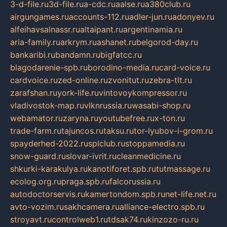
3-d-file.ru
3d-file.ru
a-cdc.ru
aalse.ru
a380club.ru
airgungames.ru
accounts-112.ru
adler-jun.ru
adonyev.ru
alfeihavsalnassr.ru
altaipant.ru
argentinamia.ru
aria-family.ru
arkrym.ru
ashanet.ru
belgorod-day.ru
bankaribi.ru
bandamn.ru
bigfatcc.ru
blagodarenie-spb.ru
borodino-media.ru
card-voice.ru
cardvoice.ru
zed-online.ru
zvonitut.ru
zebra-tlt.ru
zarafshan.ru
york-life.ru
vintovoykompressor.ru
vladivostok-map.ru
vlknrussia.ru
wasabi-shop.ru
webamator.ru
zaryna.ru
youtubefree.ru
x-ton.ru
trade-farm.ru
tajuncos.ru
taksu.ru
tor-lyubov-i-grom.ru
spayderhed-2022.ru
splclub.ru
stoppamedia.ru
snow-guard.ru
slovar-ivrit.ru
cleanmedicine.ru
shkurki-karakulya.ru
kanotiforet.spb.ru
tutmassage.ru
ecolog.org.ru
praga.spb.ru
falcorussia.ru
autodoctorservis.ru
kamertondom.spb.ru
net-life.net.ru
avto-vozim.ru
sakhcamera.ru
alliance-electro.spb.ru
stroyavt.ru
controlweb1.ru
tdsak74.ru
kinzozo-ru.ru