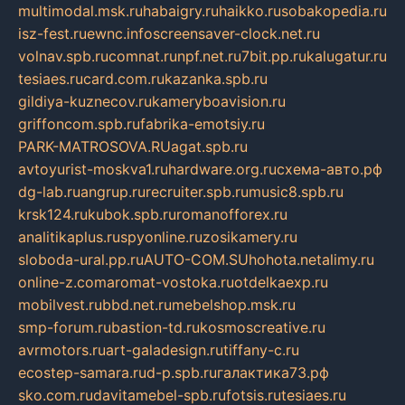
multimodal.msk.ru
habaigry.ru
haikko.ru
sobakopedia.ru
isz-fest.ru
ewnc.info
screensaver-clock.net.ru
volnav.spb.ru
comnat.ru
npf.net.ru
7bit.pp.ru
kalugatur.ru
tesiaes.ru
card.com.ru
kazanka.spb.ru
gildiya-kuznecov.ru
kameryboavision.ru
griffoncom.spb.ru
fabrika-emotsiy.ru
PARK-MATROSOVA.RU
agat.spb.ru
avtoyurist-moskva1.ru
hardware.org.ru
схема-авто.рф
dg-lab.ru
angrup.ru
recruiter.spb.ru
music8.spb.ru
krsk124.ru
kubok.spb.ru
romanofforex.ru
analitikaplus.ru
spyonline.ru
zosikamery.ru
sloboda-ural.pp.ru
AUTO-COM.SU
hohota.net
alimy.ru
online-z.com
aromat-vostoka.ru
otdelkaexp.ru
mobilvest.ru
bbd.net.ru
mebelshop.msk.ru
smp-forum.ru
bastion-td.ru
kosmoscreative.ru
avrmotors.ru
art-galadesign.ru
tiffany-c.ru
ecostep-samara.ru
d-p.spb.ru
галактика73.рф
sko.com.ru
davitamebel-spb.ru
fotsis.ru
tesiaes.ru