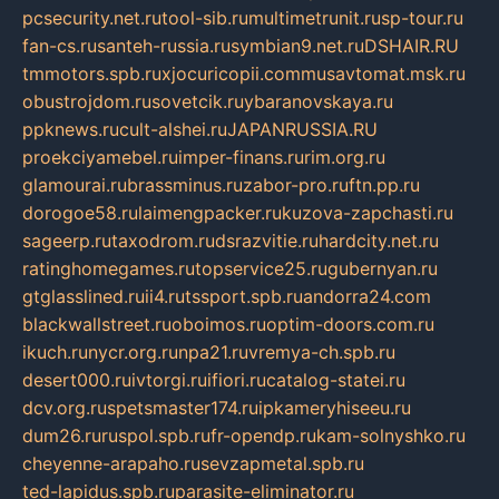
pcsecurity.net.ru
tool-sib.ru
multimetrunit.ru
sp-tour.ru
fan-cs.ru
santeh-russia.ru
symbian9.net.ru
DSHAIR.RU
tmmotors.spb.ru
xjocuricopii.com
musavtomat.msk.ru
obustrojdom.ru
sovetcik.ru
ybaranovskaya.ru
ppknews.ru
cult-alshei.ru
JAPANRUSSIA.RU
proekciyamebel.ru
imper-finans.ru
rim.org.ru
glamourai.ru
brassminus.ru
zabor-pro.ru
ftn.pp.ru
dorogoe58.ru
laimengpacker.ru
kuzova-zapchasti.ru
sageerp.ru
taxodrom.ru
dsrazvitie.ru
hardcity.net.ru
ratinghomegames.ru
topservice25.ru
gubernyan.ru
gtglasslined.ru
ii4.ru
tssport.spb.ru
andorra24.com
blackwallstreet.ru
oboimos.ru
optim-doors.com.ru
ikuch.ru
nycr.org.ru
npa21.ru
vremya-ch.spb.ru
desert000.ru
ivtorgi.ru
ifiori.ru
catalog-statei.ru
dcv.org.ru
spetsmaster174.ru
ipkameryhiseeu.ru
dum26.ru
ruspol.spb.ru
fr-opendp.ru
kam-solnyshko.ru
cheyenne-arapaho.ru
sevzapmetal.spb.ru
ted-lapidus.spb.ru
parasite-eliminator.ru