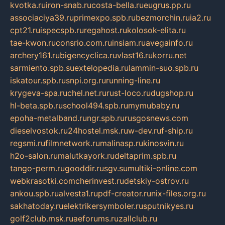
kvotka.ru
iron-snab.ru
costa-bella.ru
eugrus.pp.ru
associaciya39.ru
primexpo.spb.ru
bezmorchin.ru
ia2.ru
cpt21.ru
ispecspb.ru
regahost.ru
kolosok-elita.ru
tae-kwon.ru
consrio.com.ru
insiam.ru
avegainfo.ru
archery161.ru
bigencyclica.ru
vlast16.ru
korru.net
sarmiento.spb.su
extelopedia.ru
lammin-suo.spb.ru
iskatour.spb.ru
snpi.org.ru
running-line.ru
krygeva-spa.ru
chel.net.ru
rust-loco.ru
dugshop.ru
hl-beta.spb.ru
school494.spb.ru
mymubaby.ru
epoha-metalband.ru
ngr.spb.ru
rusgosnews.com
dieselvostok.ru
24hostel.msk.ru
w-dev.ru
f-ship.ru
regsmi.ru
filmnetwork.ru
malinasp.ru
kinosvin.ru
h2o-salon.ru
malutkayork.ru
deltaprim.spb.ru
tango-perm.ru
gooddir.ru
sgv.su
multiki-online.com
webkrasotki.com
cherinvest.ru
detskiy-ostrov.ru
ankou.spb.ru
alvesta1.ru
pdf-creator.ru
nix-files.org.ru
sakhatoday.ru
elektrikersymboler.ru
sputnikyes.ru
golf2club.msk.ru
aeforums.ru
zallclub.ru