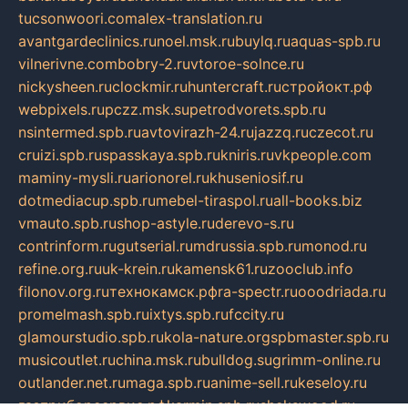
tucsonwoori.com
alex-translation.ru
avantgardeclinics.ru
noel.msk.ru
buylq.ru
aquas-spb.ru
vilnerivne.com
bobry-2.ru
vtoroe-solnce.ru
nickysheen.ru
clockmir.ru
huntercraft.ru
стройокт.рф
webpixels.ru
pczz.msk.su
petrodvorets.spb.ru
nsintermed.spb.ru
avtovirazh-24.ru
jazzq.ru
czecot.ru
cruizi.spb.ru
spasskaya.spb.ru
kniris.ru
vkpeople.com
maminy-mysli.ru
arionorel.ru
khuseniosif.ru
dotmediacup.spb.ru
mebel-tiraspol.ru
all-books.biz
vmauto.spb.ru
shop-astyle.ru
derevo-s.ru
contrinform.ru
gutserial.ru
mdrussia.spb.ru
monod.ru
refine.org.ru
uk-krein.ru
kamensk61.ru
zooclub.info
filonov.org.ru
технокамск.рф
ra-spectr.ru
ooodriada.ru
promelmash.spb.ru
ixtys.spb.ru
fccity.ru
glamourstudio.spb.ru
kola-nature.org
spbmaster.spb.ru
musicoutlet.ru
china.msk.ru
bulldog.su
grimm-online.ru
outlander.net.ru
maga.spb.ru
anime-sell.ru
keseloy.ru
газприборсервис.рф
karmin.spb.ru
shekswood.ru