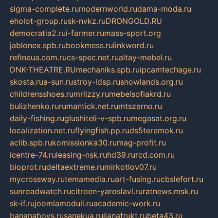
sigma-complete.ru
modernworld.ru
dama-moda.ru
eholot-group.ru
sk-nvkz.ru
DRONGOLD.RU
democratia2.ru
i-farmer.ru
mass-sport.org
jablonex.spb.ru
bookmess.ru
linkword.ru
refineua.com.ru
cs-spec.net.ru
altay-mebel.ru
DNK-THEATRE.RU
mechaniks.spb.ru
ipcamtechage.ru
skosta.ru
a-sun.ru
stroy-ldsp.ru
snowlands.org.ru
childrensshoes.ru
mrlizzy.ru
mebelsofiakrd.ru
bulizhenko.ru
rumantick.net.ru
mtszerno.ru
daily-fishing.ru
glushiteli-v-spb.ru
megasat.org.ru
localization.net.ru
flyingfish.pp.ru
ds5teremok.ru
aclib.spb.ru
komissionka30.ru
mag-profit.ru
icentre-74.ru
leasing-nsk.ru
hd39.ru
rcd.com.ru
bioprot.ru
deltaextreme.ru
mirkotlov07.ru
mycrossway.ru
temamedia.ru
art-fusing.ru
cbslefort.ru
sunroadwatch.ru
citroen-yaroslavl.ru
ratnews.msk.ru
sk-if.ru
joomlamoduli.ru
academic-work.ru
bananaboys.ru
sanekua.ru
lianafrukt.ru
beta43.ru