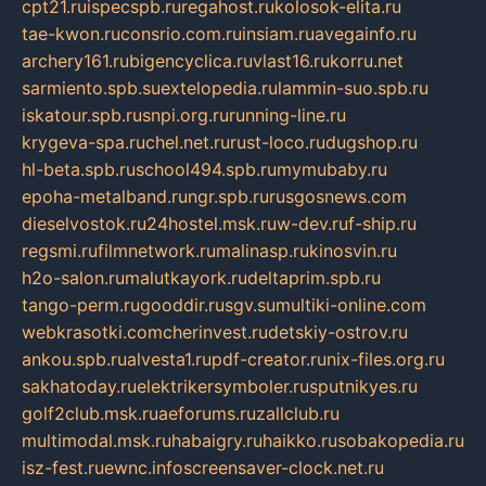
cpt21.ru
ispecspb.ru
regahost.ru
kolosok-elita.ru
tae-kwon.ru
consrio.com.ru
insiam.ru
avegainfo.ru
archery161.ru
bigencyclica.ru
vlast16.ru
korru.net
sarmiento.spb.su
extelopedia.ru
lammin-suo.spb.ru
iskatour.spb.ru
snpi.org.ru
running-line.ru
krygeva-spa.ru
chel.net.ru
rust-loco.ru
dugshop.ru
hl-beta.spb.ru
school494.spb.ru
mymubaby.ru
epoha-metalband.ru
ngr.spb.ru
rusgosnews.com
dieselvostok.ru
24hostel.msk.ru
w-dev.ru
f-ship.ru
regsmi.ru
filmnetwork.ru
malinasp.ru
kinosvin.ru
h2o-salon.ru
malutkayork.ru
deltaprim.spb.ru
tango-perm.ru
gooddir.ru
sgv.su
multiki-online.com
webkrasotki.com
cherinvest.ru
detskiy-ostrov.ru
ankou.spb.ru
alvesta1.ru
pdf-creator.ru
nix-files.org.ru
sakhatoday.ru
elektrikersymboler.ru
sputnikyes.ru
golf2club.msk.ru
aeforums.ru
zallclub.ru
multimodal.msk.ru
habaigry.ru
haikko.ru
sobakopedia.ru
isz-fest.ru
ewnc.info
screensaver-clock.net.ru