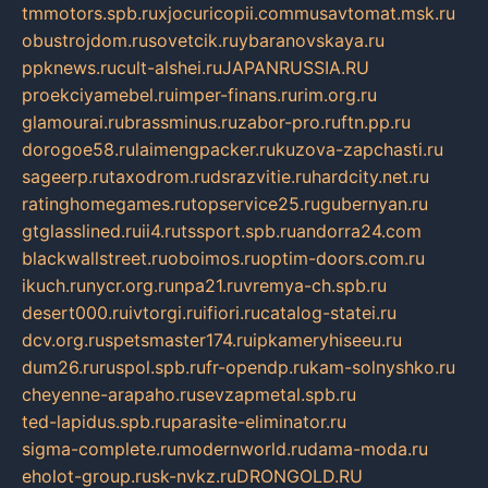
tmmotors.spb.ru
xjocuricopii.com
musavtomat.msk.ru
obustrojdom.ru
sovetcik.ru
ybaranovskaya.ru
ppknews.ru
cult-alshei.ru
JAPANRUSSIA.RU
proekciyamebel.ru
imper-finans.ru
rim.org.ru
glamourai.ru
brassminus.ru
zabor-pro.ru
ftn.pp.ru
dorogoe58.ru
laimengpacker.ru
kuzova-zapchasti.ru
sageerp.ru
taxodrom.ru
dsrazvitie.ru
hardcity.net.ru
ratinghomegames.ru
topservice25.ru
gubernyan.ru
gtglasslined.ru
ii4.ru
tssport.spb.ru
andorra24.com
blackwallstreet.ru
oboimos.ru
optim-doors.com.ru
ikuch.ru
nycr.org.ru
npa21.ru
vremya-ch.spb.ru
desert000.ru
ivtorgi.ru
ifiori.ru
catalog-statei.ru
dcv.org.ru
spetsmaster174.ru
ipkameryhiseeu.ru
dum26.ru
ruspol.spb.ru
fr-opendp.ru
kam-solnyshko.ru
cheyenne-arapaho.ru
sevzapmetal.spb.ru
ted-lapidus.spb.ru
parasite-eliminator.ru
sigma-complete.ru
modernworld.ru
dama-moda.ru
eholot-group.ru
sk-nvkz.ru
DRONGOLD.RU