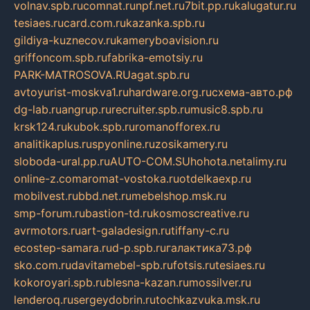
volnav.spb.ru
comnat.ru
npf.net.ru
7bit.pp.ru
kalugatur.ru
tesiaes.ru
card.com.ru
kazanka.spb.ru
gildiya-kuznecov.ru
kameryboavision.ru
griffoncom.spb.ru
fabrika-emotsiy.ru
PARK-MATROSOVA.RU
agat.spb.ru
avtoyurist-moskva1.ru
hardware.org.ru
схема-авто.рф
dg-lab.ru
angrup.ru
recruiter.spb.ru
music8.spb.ru
krsk124.ru
kubok.spb.ru
romanofforex.ru
analitikaplus.ru
spyonline.ru
zosikamery.ru
sloboda-ural.pp.ru
AUTO-COM.SU
hohota.net
alimy.ru
online-z.com
aromat-vostoka.ru
otdelkaexp.ru
mobilvest.ru
bbd.net.ru
mebelshop.msk.ru
smp-forum.ru
bastion-td.ru
kosmoscreative.ru
avrmotors.ru
art-galadesign.ru
tiffany-c.ru
ecostep-samara.ru
d-p.spb.ru
галактика73.рф
sko.com.ru
davitamebel-spb.ru
fotsis.ru
tesiaes.ru
kokoroyari.spb.ru
blesna-kazan.ru
mossilver.ru
lenderoq.ru
sergeydobrin.ru
tochkazvuka.msk.ru