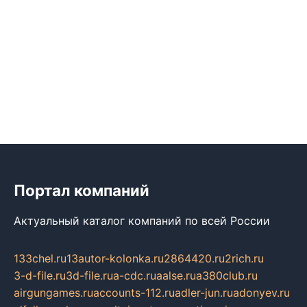
Портал компаний
Актуальный каталог компаний по всей России
133chel.ru
13autor-kolonka.ru
2864420.ru
2rich.ru
3-d-file.ru
3d-file.ru
a-cdc.ru
aalse.ru
a380club.ru
airgungames.ru
accounts-112.ru
adler-jun.ru
adonyev.ru