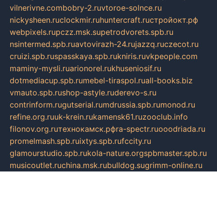
vilnerivne.com
bobry-2.ru
vtoroe-solnce.ru
nickysheen.ru
clockmir.ru
huntercraft.ru
стройокт.рф
webpixels.ru
pczz.msk.su
petrodvorets.spb.ru
nsintermed.spb.ru
avtovirazh-24.ru
jazzq.ru
czecot.ru
cruizi.spb.ru
spasskaya.spb.ru
kniris.ru
vkpeople.com
maminy-mysli.ru
arionorel.ru
khuseniosif.ru
dotmediacup.spb.ru
mebel-tiraspol.ru
all-books.biz
vmauto.spb.ru
shop-astyle.ru
derevo-s.ru
contrinform.ru
gutserial.ru
mdrussia.spb.ru
monod.ru
refine.org.ru
uk-krein.ru
kamensk61.ru
zooclub.info
filonov.org.ru
технокамск.рф
ra-spectr.ru
ooodriada.ru
promelmash.spb.ru
ixtys.spb.ru
fccity.ru
glamourstudio.spb.ru
kola-nature.org
spbmaster.spb.ru
musicoutlet.ru
china.msk.ru
bulldog.su
grimm-online.ru
outlander.net.ru
maga.spb.ru
anime-sell.ru
keseloy.ru
газприборсервис.рф
karmin.spb.ru
shekswood.ru
tischlermebel.ru
automall66.ru
mag-vladimir.ru
yardbar.ru
kiwitour.spb.ru
indesign.com.ru