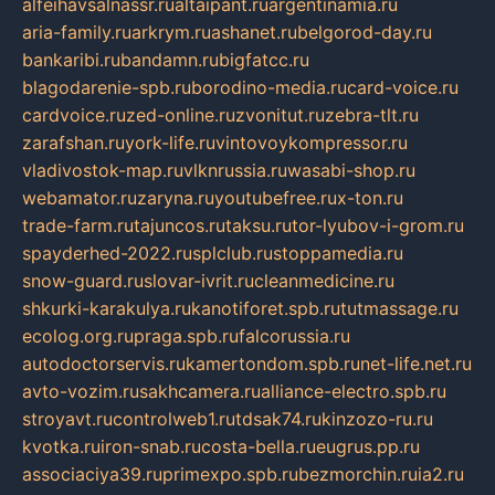
alfeihavsalnassr.ru
altaipant.ru
argentinamia.ru
aria-family.ru
arkrym.ru
ashanet.ru
belgorod-day.ru
bankaribi.ru
bandamn.ru
bigfatcc.ru
blagodarenie-spb.ru
borodino-media.ru
card-voice.ru
cardvoice.ru
zed-online.ru
zvonitut.ru
zebra-tlt.ru
zarafshan.ru
york-life.ru
vintovoykompressor.ru
vladivostok-map.ru
vlknrussia.ru
wasabi-shop.ru
webamator.ru
zaryna.ru
youtubefree.ru
x-ton.ru
trade-farm.ru
tajuncos.ru
taksu.ru
tor-lyubov-i-grom.ru
spayderhed-2022.ru
splclub.ru
stoppamedia.ru
snow-guard.ru
slovar-ivrit.ru
cleanmedicine.ru
shkurki-karakulya.ru
kanotiforet.spb.ru
tutmassage.ru
ecolog.org.ru
praga.spb.ru
falcorussia.ru
autodoctorservis.ru
kamertondom.spb.ru
net-life.net.ru
avto-vozim.ru
sakhcamera.ru
alliance-electro.spb.ru
stroyavt.ru
controlweb1.ru
tdsak74.ru
kinzozo-ru.ru
kvotka.ru
iron-snab.ru
costa-bella.ru
eugrus.pp.ru
associaciya39.ru
primexpo.spb.ru
bezmorchin.ru
ia2.ru