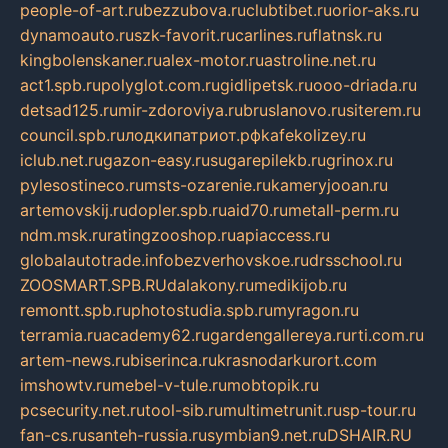
people-of-art.ru
bezzubova.ru
clubtibet.ru
orior-aks.ru
dynamoauto.ru
szk-favorit.ru
carlines.ru
flatnsk.ru
kingbolenskaner.ru
alex-motor.ru
astroline.net.ru
act1.spb.ru
polyglot.com.ru
gidlipetsk.ru
ooo-driada.ru
detsad125.ru
mir-zdoroviya.ru
bruslanovo.ru
siterem.ru
council.spb.ru
лодкипатриот.рф
kafekolizey.ru
iclub.net.ru
gazon-easy.ru
sugarepilekb.ru
grinox.ru
pylesostineco.ru
msts-ozarenie.ru
kameryjooan.ru
artemovskij.ru
dopler.spb.ru
aid70.ru
metall-perm.ru
ndm.msk.ru
ratingzooshop.ru
apiaccess.ru
globalautotrade.info
bezverhovskoe.ru
drsschool.ru
ZOOSMART.SPB.RU
dalakony.ru
medikijob.ru
remontt.spb.ru
photostudia.spb.ru
myragon.ru
terramia.ru
academy62.ru
gardengallereya.ru
rti.com.ru
artem-news.ru
biserinca.ru
krasnodarkurort.com
imshowtv.ru
mebel-v-tule.ru
mobtopik.ru
pcsecurity.net.ru
tool-sib.ru
multimetrunit.ru
sp-tour.ru
fan-cs.ru
santeh-russia.ru
symbian9.net.ru
DSHAIR.RU