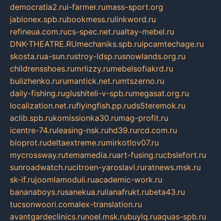
democratia2.ru
i-farmer.ru
mass-sport.org
jablonex.spb.ru
bookmess.ru
linkword.ru
refineua.com.ru
cs-spec.net.ru
altay-mebel.ru
DNK-THEATRE.RU
mechaniks.spb.ru
ipcamtechage.ru
skosta.ru
a-sun.ru
stroy-ldsp.ru
snowlands.org.ru
childrensshoes.ru
mrlizzy.ru
mebelsofiakrd.ru
bulizhenko.ru
rumantick.net.ru
mtszerno.ru
daily-fishing.ru
glushiteli-v-spb.ru
megasat.org.ru
localization.net.ru
flyingfish.pp.ru
ds5teremok.ru
aclib.spb.ru
komissionka30.ru
mag-profit.ru
icentre-74.ru
leasing-nsk.ru
hd39.ru
rcd.com.ru
bioprot.ru
deltaextreme.ru
mirkotlov07.ru
mycrossway.ru
temamedia.ru
art-fusing.ru
cbslefort.ru
sunroadwatch.ru
citroen-yaroslavl.ru
ratnews.msk.ru
sk-if.ru
joomlamoduli.ru
academic-work.ru
bananaboys.ru
sanekua.ru
lianafrukt.ru
beta43.ru
tucsonwoori.com
alex-translation.ru
avantgardeclinics.ru
noel.msk.ru
buylq.ru
aquas-spb.ru