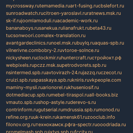
mycrossway.ru
temamedia.ru
art-fusing.ru
cbslefort.ru
sunroadwatch.ru
citroen-yaroslavl.ru
ratnews.msk.ru
sk-if.ru
joomlamoduli.ru
academic-work.ru
bananaboys.ru
sanekua.ru
lianafrukt.ru
beta43.ru
tucsonwoori.com
alex-translation.ru
avantgardeclinics.ru
noel.msk.ru
buylq.ru
aquas-spb.ru
vilnerivne.com
bobry-2.ru
vtoroe-solnce.ru
nickysheen.ru
clockmir.ru
huntercraft.ru
стройокт.рф
webpixels.ru
pczz.msk.su
petrodvorets.spb.ru
nsintermed.spb.ru
avtovirazh-24.ru
jazzq.ru
czecot.ru
cruizi.spb.ru
spasskaya.spb.ru
kniris.ru
vkpeople.com
maminy-mysli.ru
arionorel.ru
khuseniosif.ru
dotmediacup.spb.ru
mebel-tiraspol.ru
all-books.biz
vmauto.spb.ru
shop-astyle.ru
derevo-s.ru
contrinform.ru
gutserial.ru
mdrussia.spb.ru
monod.ru
refine.org.ru
uk-krein.ru
kamensk61.ru
zooclub.info
filonov.org.ru
технокамск.рф
ra-spectr.ru
ooodriada.ru
promelmash.spb.ru
ixtys.spb.ru
fccity.ru