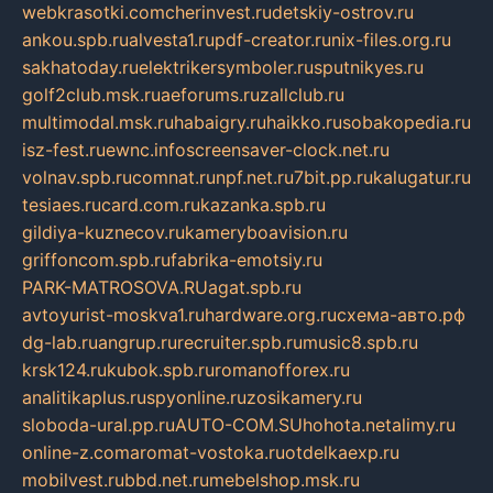
webkrasotki.com
cherinvest.ru
detskiy-ostrov.ru
ankou.spb.ru
alvesta1.ru
pdf-creator.ru
nix-files.org.ru
sakhatoday.ru
elektrikersymboler.ru
sputnikyes.ru
golf2club.msk.ru
aeforums.ru
zallclub.ru
multimodal.msk.ru
habaigry.ru
haikko.ru
sobakopedia.ru
isz-fest.ru
ewnc.info
screensaver-clock.net.ru
volnav.spb.ru
comnat.ru
npf.net.ru
7bit.pp.ru
kalugatur.ru
tesiaes.ru
card.com.ru
kazanka.spb.ru
gildiya-kuznecov.ru
kameryboavision.ru
griffoncom.spb.ru
fabrika-emotsiy.ru
PARK-MATROSOVA.RU
agat.spb.ru
avtoyurist-moskva1.ru
hardware.org.ru
схема-авто.рф
dg-lab.ru
angrup.ru
recruiter.spb.ru
music8.spb.ru
krsk124.ru
kubok.spb.ru
romanofforex.ru
analitikaplus.ru
spyonline.ru
zosikamery.ru
sloboda-ural.pp.ru
AUTO-COM.SU
hohota.net
alimy.ru
online-z.com
aromat-vostoka.ru
otdelkaexp.ru
mobilvest.ru
bbd.net.ru
mebelshop.msk.ru