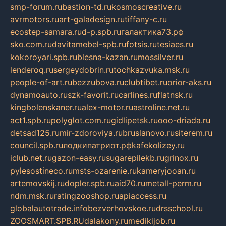
smp-forum.ru
bastion-td.ru
kosmoscreative.ru
avrmotors.ru
art-galadesign.ru
tiffany-c.ru
ecostep-samara.ru
d-p.spb.ru
галактика73.рф
sko.com.ru
davitamebel-spb.ru
fotsis.ru
tesiaes.ru
kokoroyari.spb.ru
blesna-kazan.ru
mossilver.ru
lenderoq.ru
sergeydobrin.ru
tochkazvuka.msk.ru
people-of-art.ru
bezzubova.ru
clubtibet.ru
orior-aks.ru
dynamoauto.ru
szk-favorit.ru
carlines.ru
flatnsk.ru
kingbolenskaner.ru
alex-motor.ru
astroline.net.ru
act1.spb.ru
polyglot.com.ru
gidlipetsk.ru
ooo-driada.ru
detsad125.ru
mir-zdoroviya.ru
bruslanovo.ru
siterem.ru
council.spb.ru
лодкипатриот.рф
kafekolizey.ru
iclub.net.ru
gazon-easy.ru
sugarepilekb.ru
grinox.ru
pylesostineco.ru
msts-ozarenie.ru
kameryjooan.ru
artemovskij.ru
dopler.spb.ru
aid70.ru
metall-perm.ru
ndm.msk.ru
ratingzooshop.ru
apiaccess.ru
globalautotrade.info
bezverhovskoe.ru
drsschool.ru
ZOOSMART.SPB.RU
dalakony.ru
medikijob.ru