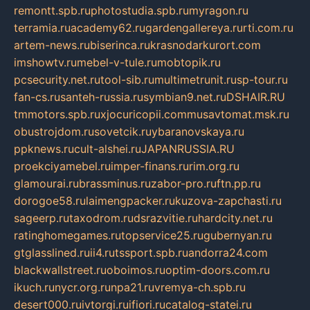
remontt.spb.ru
photostudia.spb.ru
myragon.ru
terramia.ru
academy62.ru
gardengallereya.ru
rti.com.ru
artem-news.ru
biserinca.ru
krasnodarkurort.com
imshowtv.ru
mebel-v-tule.ru
mobtopik.ru
pcsecurity.net.ru
tool-sib.ru
multimetrunit.ru
sp-tour.ru
fan-cs.ru
santeh-russia.ru
symbian9.net.ru
DSHAIR.RU
tmmotors.spb.ru
xjocuricopii.com
musavtomat.msk.ru
obustrojdom.ru
sovetcik.ru
ybaranovskaya.ru
ppknews.ru
cult-alshei.ru
JAPANRUSSIA.RU
proekciyamebel.ru
imper-finans.ru
rim.org.ru
glamourai.ru
brassminus.ru
zabor-pro.ru
ftn.pp.ru
dorogoe58.ru
laimengpacker.ru
kuzova-zapchasti.ru
sageerp.ru
taxodrom.ru
dsrazvitie.ru
hardcity.net.ru
ratinghomegames.ru
topservice25.ru
gubernyan.ru
gtglasslined.ru
ii4.ru
tssport.spb.ru
andorra24.com
blackwallstreet.ru
oboimos.ru
optim-doors.com.ru
ikuch.ru
nycr.org.ru
npa21.ru
vremya-ch.spb.ru
desert000.ru
ivtorgi.ru
ifiori.ru
catalog-statei.ru