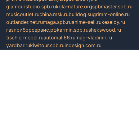
glamourstudio.spb.ru
kola-nature.org
spbmaster.spb.ru
musicoutlet.ru
china.msk.ru
bulldog.su
grimm-online.ru
outlander.net.ru
maga.spb.ru
anime-sell.ru
keseloy.ru
газприборсервис.рф
karmin.spb.ru
shekswood.ru
tischlermebel.ru
automall66.ru
mag-vladimir.ru
yardbar.ru
kiwitour.spb.ru
indesign.com.ru
freestylemebel.ru
bany-samara.ru
rsei.ru
naidisvoyput.ru
mgsn-invest.ru
ipkamerasannce.ru
alicante-house.ru
ibelka74.ru
cozyhouse.info
vlkargalev-studio.ru
700mb.ru
figura-ufa.ru
alina-live.ru
belarusiannews.ru
womenknow.ru
dos-vniimk.ru
sega.net.ru
dv.net.ru
phenomenonsofhistory.com
telesputnik.net.ru
wall.pp.ru
pylesosroidmi.ru
gtc-clan.ru
cligs.ru
bibikazap.ru
popova.org.ru
netwhistler.spb.ru
bellvil.ru
bonzon.ru
iss-vladik.ru
defiparis.net.ru
las-gryzas.ru
amku.ru
electednews.spb.ru
feather.org.ru
spar72.ru
tankiigri.ru
dominus.com.ru
ibtree.ru
sanykool.pp.ru
unixlib.org.ru