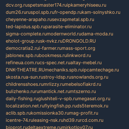
dcv.org.ru
spetsmaster174.ru
ipkameryhiseeu.ru
dum26.ru
ruspol.spb.ru
fr-opendp.ru
kam-solnyshko.ru
cheyenne-arapaho.ru
sevzapmetal.spb.ru
ted-lapidus.spb.ru
parasite-eliminator.ru
sigma-complete.ru
modernworld.ru
dama-moda.ru
eholot-group.ru
sk-nvkz.ru
DRONGOLD.RU
democratia2.ru
i-farmer.ru
mass-sport.org
jablonex.spb.ru
bookmess.ru
linkword.ru
refineua.com.ru
cs-spec.net.ru
altay-mebel.ru
DNK-THEATRE.RU
mechaniks.spb.ru
ipcamtechage.ru
skosta.ru
a-sun.ru
stroy-ldsp.ru
snowlands.org.ru
childrensshoes.ru
mrlizzy.ru
mebelsofiakrd.ru
bulizhenko.ru
rumantick.net.ru
mtszerno.ru
daily-fishing.ru
glushiteli-v-spb.ru
megasat.org.ru
localization.net.ru
flyingfish.pp.ru
ds5teremok.ru
aclib.spb.ru
komissionka30.ru
mag-profit.ru
icentre-74.ru
leasing-nsk.ru
hd39.ru
rcd.com.ru
bioprot.ru
deltaextreme.ru
mirkotlov07.ru