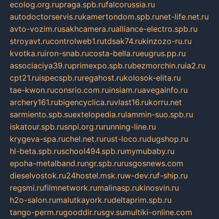
ecolog.org.ru
praga.spb.ru
falcorussia.ru
autodoctorservis.ru
kamertondom.spb.ru
net-life.net.ru
avto-vozim.ru
sakhcamera.ru
alliance-electro.spb.ru
stroyavt.ru
controlweb1.ru
tdsak74.ru
kinzozo-ru.ru
kvotka.ru
iron-snab.ru
costa-bella.ru
eugrus.pp.ru
associaciya39.ru
primexpo.spb.ru
bezmorchin.ru
ia2.ru
cpt21.ru
ispecspb.ru
regahost.ru
kolosok-elita.ru
tae-kwon.ru
consrio.com.ru
insiam.ru
avegainfo.ru
archery161.ru
bigencyclica.ru
vlast16.ru
korru.net
sarmiento.spb.su
extelopedia.ru
lammin-suo.spb.ru
iskatour.spb.ru
snpi.org.ru
running-line.ru
krygeva-spa.ru
chel.net.ru
rust-loco.ru
dugshop.ru
hl-beta.spb.ru
school494.spb.ru
mymubaby.ru
epoha-metalband.ru
ngr.spb.ru
rusgosnews.com
dieselvostok.ru
24hostel.msk.ru
w-dev.ru
f-ship.ru
regsmi.ru
filmnetwork.ru
malinasp.ru
kinosvin.ru
h2o-salon.ru
malutkayork.ru
deltaprim.spb.ru
tango-perm.ru
gooddir.ru
sgv.su
multiki-online.com