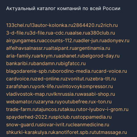
Актуальный каталог компаний по всей России
133chel.ru
13autor-kolonka.ru
2864420.ru
2rich.ru
3-d-file.ru
3d-file.ru
a-cdc.ru
aalse.ru
a380club.ru
airgungames.ru
accounts-112.ru
adler-jun.ru
adonyev.ru
alfeihavsalnassr.ru
altaipant.ru
argentinamia.ru
aria-family.ru
arkrym.ru
ashanet.ru
belgorod-day.ru
bankaribi.ru
bandamn.ru
bigfatcc.ru
blagodarenie-spb.ru
borodino-media.ru
card-voice.ru
cardvoice.ru
zed-online.ru
zvonitut.ru
zebra-tlt.ru
zarafshan.ru
york-life.ru
vintovoykompressor.ru
vladivostok-map.ru
vlknrussia.ru
wasabi-shop.ru
webamator.ru
zaryna.ru
youtubefree.ru
x-ton.ru
trade-farm.ru
tajuncos.ru
taksu.ru
tor-lyubov-i-grom.ru
spayderhed-2022.ru
splclub.ru
stoppamedia.ru
snow-guard.ru
slovar-ivrit.ru
cleanmedicine.ru
shkurki-karakulya.ru
kanotiforet.spb.ru
tutmassage.ru