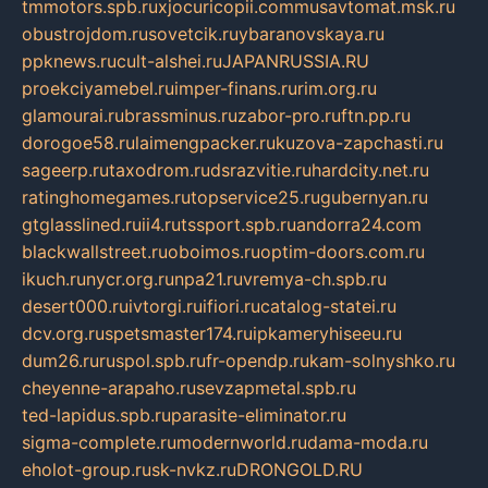
tmmotors.spb.ru
xjocuricopii.com
musavtomat.msk.ru
obustrojdom.ru
sovetcik.ru
ybaranovskaya.ru
ppknews.ru
cult-alshei.ru
JAPANRUSSIA.RU
proekciyamebel.ru
imper-finans.ru
rim.org.ru
glamourai.ru
brassminus.ru
zabor-pro.ru
ftn.pp.ru
dorogoe58.ru
laimengpacker.ru
kuzova-zapchasti.ru
sageerp.ru
taxodrom.ru
dsrazvitie.ru
hardcity.net.ru
ratinghomegames.ru
topservice25.ru
gubernyan.ru
gtglasslined.ru
ii4.ru
tssport.spb.ru
andorra24.com
blackwallstreet.ru
oboimos.ru
optim-doors.com.ru
ikuch.ru
nycr.org.ru
npa21.ru
vremya-ch.spb.ru
desert000.ru
ivtorgi.ru
ifiori.ru
catalog-statei.ru
dcv.org.ru
spetsmaster174.ru
ipkameryhiseeu.ru
dum26.ru
ruspol.spb.ru
fr-opendp.ru
kam-solnyshko.ru
cheyenne-arapaho.ru
sevzapmetal.spb.ru
ted-lapidus.spb.ru
parasite-eliminator.ru
sigma-complete.ru
modernworld.ru
dama-moda.ru
eholot-group.ru
sk-nvkz.ru
DRONGOLD.RU