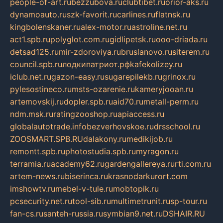
people-of-art.ru
bezzubova.ru
clubtibet.ru
orior-aks.ru
dynamoauto.ru
szk-favorit.ru
carlines.ru
flatnsk.ru
kingbolenskaner.ru
alex-motor.ru
astroline.net.ru
act1.spb.ru
polyglot.com.ru
gidlipetsk.ru
ooo-driada.ru
detsad125.ru
mir-zdoroviya.ru
bruslanovo.ru
siterem.ru
council.spb.ru
лодкипатриот.рф
kafekolizey.ru
iclub.net.ru
gazon-easy.ru
sugarepilekb.ru
grinox.ru
pylesostineco.ru
msts-ozarenie.ru
kameryjooan.ru
artemovskij.ru
dopler.spb.ru
aid70.ru
metall-perm.ru
ndm.msk.ru
ratingzooshop.ru
apiaccess.ru
globalautotrade.info
bezverhovskoe.ru
drsschool.ru
ZOOSMART.SPB.RU
dalakony.ru
medikijob.ru
remontt.spb.ru
photostudia.spb.ru
myragon.ru
terramia.ru
academy62.ru
gardengallereya.ru
rti.com.ru
artem-news.ru
biserinca.ru
krasnodarkurort.com
imshowtv.ru
mebel-v-tule.ru
mobtopik.ru
pcsecurity.net.ru
tool-sib.ru
multimetrunit.ru
sp-tour.ru
fan-cs.ru
santeh-russia.ru
symbian9.net.ru
DSHAIR.RU