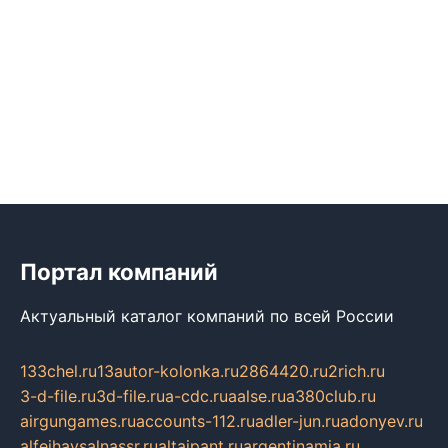
Портал компаний
Актуальный каталог компаний по всей России
133chel.ru
13autor-kolonka.ru
2864420.ru
2rich.ru
3-d-file.ru
3d-file.ru
a-cdc.ru
aalse.ru
a380club.ru
airgungames.ru
accounts-112.ru
adler-jun.ru
adonyev.ru
alfeihavsalnassr.ru
altaipant.ru
argentinamia.ru