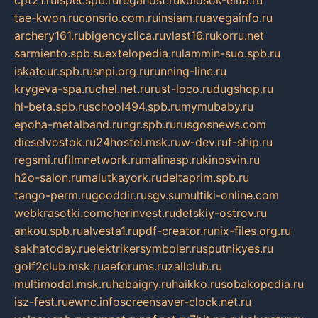
tae-kwon.ru
consrio.com.ru
insiam.ru
avegainfo.ru
archery161.ru
bigencyclica.ru
vlast16.ru
korru.net
sarmiento.spb.su
extelopedia.ru
lammin-suo.spb.ru
iskatour.spb.ru
snpi.org.ru
running-line.ru
krygeva-spa.ru
chel.net.ru
rust-loco.ru
dugshop.ru
hl-beta.spb.ru
school494.spb.ru
mymubaby.ru
epoha-metalband.ru
ngr.spb.ru
rusgosnews.com
dieselvostok.ru
24hostel.msk.ru
w-dev.ru
f-ship.ru
regsmi.ru
filmnetwork.ru
malinasp.ru
kinosvin.ru
h2o-salon.ru
malutkayork.ru
deltaprim.spb.ru
tango-perm.ru
gooddir.ru
sgv.su
multiki-online.com
webkrasotki.com
cherinvest.ru
detskiy-ostrov.ru
ankou.spb.ru
alvesta1.ru
pdf-creator.ru
nix-files.org.ru
sakhatoday.ru
elektrikersymboler.ru
sputnikyes.ru
golf2club.msk.ru
aeforums.ru
zallclub.ru
multimodal.msk.ru
habaigry.ru
haikko.ru
sobakopedia.ru
isz-fest.ru
ewnc.info
screensaver-clock.net.ru