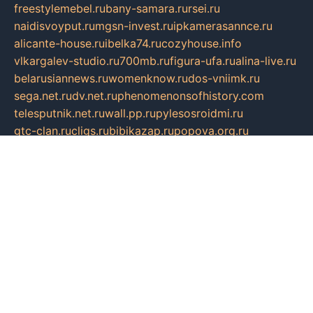
freestylemebel.ru
bany-samara.ru
rsei.ru
naidisvoyput.ru
mgsn-invest.ru
ipkamerasannce.ru
alicante-house.ru
ibelka74.ru
cozyhouse.info
vlkargalev-studio.ru
700mb.ru
figura-ufa.ru
alina-live.ru
belarusiannews.ru
womenknow.ru
dos-vniimk.ru
sega.net.ru
dv.net.ru
phenomenonsofhistory.com
telesputnik.net.ru
wall.pp.ru
pylesosroidmi.ru
gtc-clan.ru
cligs.ru
bibikazap.ru
popova.org.ru
netwhistler.spb.ru
bellvil.ru
bonzon.ru
iss-vladik.ru
defiparis.net.ru
las-gryzas.ru
amku.ru
electednews.spb.ru
feather.org.ru
spar72.ru
tankiigri.ru
dominus.com.ru
ibtree.ru
sanykool.pp.ru
unixlib.org.ru
menatep.spb.ru
gartenterrassen.ru
printeka.ru
skvozilka.com.ru
parkovka-pub.ru
lovemobi.ru
art-ru.ru
emulatorz.com.ru
alucomp.com.ru
tatforum.com.ru
alternativa-profi.ru
dermakler.ru
artsurvey.ru
aredir.ru
khimspas.ru
centr-maxi.ru
2018r.ru
bort-stomer-defort.ru
professional2.ru
gibsons.ru