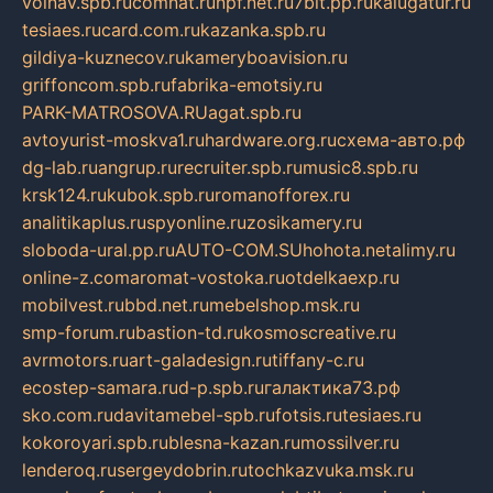
volnav.spb.ru
comnat.ru
npf.net.ru
7bit.pp.ru
kalugatur.ru
tesiaes.ru
card.com.ru
kazanka.spb.ru
gildiya-kuznecov.ru
kameryboavision.ru
griffoncom.spb.ru
fabrika-emotsiy.ru
PARK-MATROSOVA.RU
agat.spb.ru
avtoyurist-moskva1.ru
hardware.org.ru
схема-авто.рф
dg-lab.ru
angrup.ru
recruiter.spb.ru
music8.spb.ru
krsk124.ru
kubok.spb.ru
romanofforex.ru
analitikaplus.ru
spyonline.ru
zosikamery.ru
sloboda-ural.pp.ru
AUTO-COM.SU
hohota.net
alimy.ru
online-z.com
aromat-vostoka.ru
otdelkaexp.ru
mobilvest.ru
bbd.net.ru
mebelshop.msk.ru
smp-forum.ru
bastion-td.ru
kosmoscreative.ru
avrmotors.ru
art-galadesign.ru
tiffany-c.ru
ecostep-samara.ru
d-p.spb.ru
галактика73.рф
sko.com.ru
davitamebel-spb.ru
fotsis.ru
tesiaes.ru
kokoroyari.spb.ru
blesna-kazan.ru
mossilver.ru
lenderoq.ru
sergeydobrin.ru
tochkazvuka.msk.ru