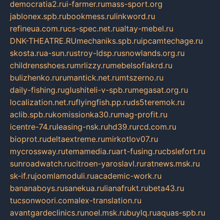
democratia2.ru
i-farmer.ru
mass-sport.org
jablonex.spb.ru
bookmess.ru
linkword.ru
refineua.com.ru
cs-spec.net.ru
altay-mebel.ru
DNK-THEATRE.RU
mechaniks.spb.ru
ipcamtechage.ru
skosta.ru
a-sun.ru
stroy-ldsp.ru
snowlands.org.ru
childrensshoes.ru
mrlizzy.ru
mebelsofiakrd.ru
bulizhenko.ru
rumantick.net.ru
mtszerno.ru
daily-fishing.ru
glushiteli-v-spb.ru
megasat.org.ru
localization.net.ru
flyingfish.pp.ru
ds5teremok.ru
aclib.spb.ru
komissionka30.ru
mag-profit.ru
icentre-74.ru
leasing-nsk.ru
hd39.ru
rcd.com.ru
bioprot.ru
deltaextreme.ru
mirkotlov07.ru
mycrossway.ru
temamedia.ru
art-fusing.ru
cbslefort.ru
sunroadwatch.ru
citroen-yaroslavl.ru
ratnews.msk.ru
sk-if.ru
joomlamoduli.ru
academic-work.ru
bananaboys.ru
sanekua.ru
lianafrukt.ru
beta43.ru
tucsonwoori.com
alex-translation.ru
avantgardeclinics.ru
noel.msk.ru
buylq.ru
aquas-spb.ru