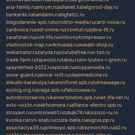
aria-family.ru
arkrym.ru
ashanet.ru
belgorod-day.ru
bankaribi.ru
bandamn.ru
bigfatcc.ru
blagodarenie-spb.ru
borodino-media.ru
card-voice.ru
cardvoice.ru
zed-online.ru
zvonitut.ru
zebra-tlt.ru
zarafshan.ru
york-life.ru
vintovoykompressor.ru
vladivostok-map.ru
vlknrussia.ru
wasabi-shop.ru
webamator.ru
zaryna.ru
youtubefree.ru
x-ton.ru
trade-farm.ru
tajuncos.ru
taksu.ru
tor-lyubov-i-grom.ru
spayderhed-2022.ru
splclub.ru
stoppamedia.ru
snow-guard.ru
slovar-ivrit.ru
cleanmedicine.ru
shkurki-karakulya.ru
kanotiforet.spb.ru
tutmassage.ru
ecolog.org.ru
praga.spb.ru
falcorussia.ru
autodoctorservis.ru
kamertondom.spb.ru
net-life.net.ru
avto-vozim.ru
sakhcamera.ru
alliance-electro.spb.ru
stroyavt.ru
controlweb1.ru
tdsak74.ru
kinzozo-ru.ru
kvotka.ru
iron-snab.ru
costa-bella.ru
eugrus.pp.ru
associaciya39.ru
primexpo.spb.ru
bezmorchin.ru
ia2.ru
cpt21.ru
ispecspb.ru
regahost.ru
kolosok-elita.ru