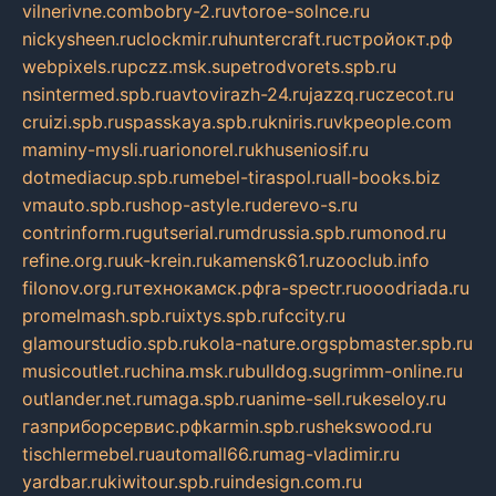
vilnerivne.com
bobry-2.ru
vtoroe-solnce.ru
nickysheen.ru
clockmir.ru
huntercraft.ru
стройокт.рф
webpixels.ru
pczz.msk.su
petrodvorets.spb.ru
nsintermed.spb.ru
avtovirazh-24.ru
jazzq.ru
czecot.ru
cruizi.spb.ru
spasskaya.spb.ru
kniris.ru
vkpeople.com
maminy-mysli.ru
arionorel.ru
khuseniosif.ru
dotmediacup.spb.ru
mebel-tiraspol.ru
all-books.biz
vmauto.spb.ru
shop-astyle.ru
derevo-s.ru
contrinform.ru
gutserial.ru
mdrussia.spb.ru
monod.ru
refine.org.ru
uk-krein.ru
kamensk61.ru
zooclub.info
filonov.org.ru
технокамск.рф
ra-spectr.ru
ooodriada.ru
promelmash.spb.ru
ixtys.spb.ru
fccity.ru
glamourstudio.spb.ru
kola-nature.org
spbmaster.spb.ru
musicoutlet.ru
china.msk.ru
bulldog.su
grimm-online.ru
outlander.net.ru
maga.spb.ru
anime-sell.ru
keseloy.ru
газприборсервис.рф
karmin.spb.ru
shekswood.ru
tischlermebel.ru
automall66.ru
mag-vladimir.ru
yardbar.ru
kiwitour.spb.ru
indesign.com.ru