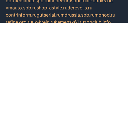
dotmediacup.spb.ru
mebel-tiraspol.ru
all-books.biz
vmauto.spb.ru
shop-astyle.ru
derevo-s.ru
contrinform.ru
gutserial.ru
mdrussia.spb.ru
monod.ru
refine.org.ru
uk-krein.ru
kamensk61.ru
zooclub.info
filonov.org.ru
технокамск.рф
ra-spectr.ru
ooodriada.ru
promelmash.spb.ru
ixtys.spb.ru
fccity.ru
glamourstudio.spb.ru
kola-nature.org
spbmaster.spb.ru
musicoutlet.ru
china.msk.ru
bulldog.su
grimm-online.ru
outlander.net.ru
maga.spb.ru
anime-sell.ru
keseloy.ru
газприборсервис.рф
karmin.spb.ru
shekswood.ru
tischlermebel.ru
automall66.ru
mag-vladimir.ru
yardbar.ru
kiwitour.spb.ru
indesign.com.ru
freestylemebel.ru
bany-samara.ru
rsei.ru
naidisvoyput.ru
mgsn-invest.ru
ipkamerasannce.ru
alicante-house.ru
ibelka74.ru
cozyhouse.info
vlkargalev-studio.ru
700mb.ru
figura-ufa.ru
alina-live.ru
belarusiannews.ru
womenknow.ru
dos-vniimk.ru
sega.net.ru
dv.net.ru
phenomenonsofhistory.com