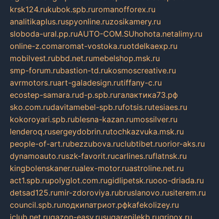
krsk124.ru
kubok.spb.ru
romanofforex.ru
analitikaplus.ru
spyonline.ru
zosikamery.ru
sloboda-ural.pp.ru
AUTO-COM.SU
hohota.net
alimy.ru
online-z.com
aromat-vostoka.ru
otdelkaexp.ru
mobilvest.ru
bbd.net.ru
mebelshop.msk.ru
smp-forum.ru
bastion-td.ru
kosmoscreative.ru
avrmotors.ru
art-galadesign.ru
tiffany-c.ru
ecostep-samara.ru
d-p.spb.ru
галактика73.рф
sko.com.ru
davitamebel-spb.ru
fotsis.ru
tesiaes.ru
kokoroyari.spb.ru
blesna-kazan.ru
mossilver.ru
lenderoq.ru
sergeydobrin.ru
tochkazvuka.msk.ru
people-of-art.ru
bezzubova.ru
clubtibet.ru
orior-aks.ru
dynamoauto.ru
szk-favorit.ru
carlines.ru
flatnsk.ru
kingbolenskaner.ru
alex-motor.ru
astroline.net.ru
act1.spb.ru
polyglot.com.ru
gidlipetsk.ru
ooo-driada.ru
detsad125.ru
mir-zdoroviya.ru
bruslanovo.ru
siterem.ru
council.spb.ru
лодкипатриот.рф
kafekolizey.ru
iclub.net.ru
gazon-easy.ru
sugarepilekb.ru
grinox.ru