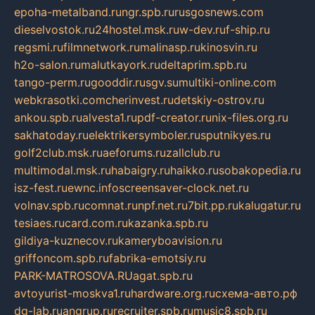
epoha-metalband.ru
ngr.spb.ru
rusgosnews.com
dieselvostok.ru
24hostel.msk.ru
w-dev.ru
f-ship.ru
regsmi.ru
filmnetwork.ru
malinasp.ru
kinosvin.ru
h2o-salon.ru
malutkayork.ru
deltaprim.spb.ru
tango-perm.ru
gooddir.ru
sgv.su
multiki-online.com
webkrasotki.com
cherinvest.ru
detskiy-ostrov.ru
ankou.spb.ru
alvesta1.ru
pdf-creator.ru
nix-files.org.ru
sakhatoday.ru
elektrikersymboler.ru
sputnikyes.ru
golf2club.msk.ru
aeforums.ru
zallclub.ru
multimodal.msk.ru
habaigry.ru
haikko.ru
sobakopedia.ru
isz-fest.ru
ewnc.info
screensaver-clock.net.ru
volnav.spb.ru
comnat.ru
npf.net.ru
7bit.pp.ru
kalugatur.ru
tesiaes.ru
card.com.ru
kazanka.spb.ru
gildiya-kuznecov.ru
kameryboavision.ru
griffoncom.spb.ru
fabrika-emotsiy.ru
PARK-MATROSOVA.RU
agat.spb.ru
avtoyurist-moskva1.ru
hardware.org.ru
схема-авто.рф
dg-lab.ru
angrup.ru
recruiter.spb.ru
music8.spb.ru