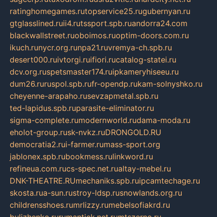
ratinghomegames.ru
topservice25.ru
gubernyan.ru
gtglasslined.ru
ii4.ru
tssport.spb.ru
andorra24.com
blackwallstreet.ru
oboimos.ru
optim-doors.com.ru
ikuch.ru
nycr.org.ru
npa21.ru
vremya-ch.spb.ru
desert000.ru
ivtorgi.ru
ifiori.ru
catalog-statei.ru
dcv.org.ru
spetsmaster174.ru
ipkameryhiseeu.ru
dum26.ru
ruspol.spb.ru
fr-opendp.ru
kam-solnyshko.ru
cheyenne-arapaho.ru
sevzapmetal.spb.ru
ted-lapidus.spb.ru
parasite-eliminator.ru
sigma-complete.ru
modernworld.ru
dama-moda.ru
eholot-group.ru
sk-nvkz.ru
DRONGOLD.RU
democratia2.ru
i-farmer.ru
mass-sport.org
jablonex.spb.ru
bookmess.ru
linkword.ru
refineua.com.ru
cs-spec.net.ru
altay-mebel.ru
DNK-THEATRE.RU
mechaniks.spb.ru
ipcamtechage.ru
skosta.ru
a-sun.ru
stroy-ldsp.ru
snowlands.org.ru
childrensshoes.ru
mrlizzy.ru
mebelsofiakrd.ru
bulizhenko.ru
rumantick.net.ru
mtszerno.ru