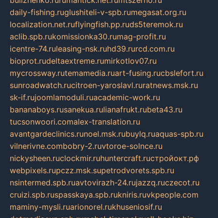
daily-fishing.ru
glushiteli-v-spb.ru
megasat.org.ru
localization.net.ru
flyingfish.pp.ru
ds5teremok.ru
aclib.spb.ru
komissionka30.ru
mag-profit.ru
icentre-74.ru
leasing-nsk.ru
hd39.ru
rcd.com.ru
bioprot.ru
deltaextreme.ru
mirkotlov07.ru
mycrossway.ru
temamedia.ru
art-fusing.ru
cbslefort.ru
sunroadwatch.ru
citroen-yaroslavl.ru
ratnews.msk.ru
sk-if.ru
joomlamoduli.ru
academic-work.ru
bananaboys.ru
sanekua.ru
lianafrukt.ru
beta43.ru
tucsonwoori.com
alex-translation.ru
avantgardeclinics.ru
noel.msk.ru
buylq.ru
aquas-spb.ru
vilnerivne.com
bobry-2.ru
vtoroe-solnce.ru
nickysheen.ru
clockmir.ru
huntercraft.ru
стройокт.рф
webpixels.ru
pczz.msk.su
petrodvorets.spb.ru
nsintermed.spb.ru
avtovirazh-24.ru
jazzq.ru
czecot.ru
cruizi.spb.ru
spasskaya.spb.ru
kniris.ru
vkpeople.com
maminy-mysli.ru
arionorel.ru
khuseniosif.ru