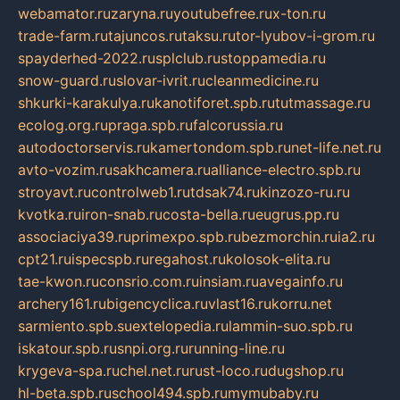
webamator.ru
zaryna.ru
youtubefree.ru
x-ton.ru
trade-farm.ru
tajuncos.ru
taksu.ru
tor-lyubov-i-grom.ru
spayderhed-2022.ru
splclub.ru
stoppamedia.ru
snow-guard.ru
slovar-ivrit.ru
cleanmedicine.ru
shkurki-karakulya.ru
kanotiforet.spb.ru
tutmassage.ru
ecolog.org.ru
praga.spb.ru
falcorussia.ru
autodoctorservis.ru
kamertondom.spb.ru
net-life.net.ru
avto-vozim.ru
sakhcamera.ru
alliance-electro.spb.ru
stroyavt.ru
controlweb1.ru
tdsak74.ru
kinzozo-ru.ru
kvotka.ru
iron-snab.ru
costa-bella.ru
eugrus.pp.ru
associaciya39.ru
primexpo.spb.ru
bezmorchin.ru
ia2.ru
cpt21.ru
ispecspb.ru
regahost.ru
kolosok-elita.ru
tae-kwon.ru
consrio.com.ru
insiam.ru
avegainfo.ru
archery161.ru
bigencyclica.ru
vlast16.ru
korru.net
sarmiento.spb.su
extelopedia.ru
lammin-suo.spb.ru
iskatour.spb.ru
snpi.org.ru
running-line.ru
krygeva-spa.ru
chel.net.ru
rust-loco.ru
dugshop.ru
hl-beta.spb.ru
school494.spb.ru
mymubaby.ru