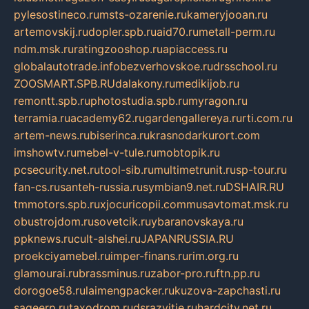
pylesostineco.ru
msts-ozarenie.ru
kameryjooan.ru
artemovskij.ru
dopler.spb.ru
aid70.ru
metall-perm.ru
ndm.msk.ru
ratingzooshop.ru
apiaccess.ru
globalautotrade.info
bezverhovskoe.ru
drsschool.ru
ZOOSMART.SPB.RU
dalakony.ru
medikijob.ru
remontt.spb.ru
photostudia.spb.ru
myragon.ru
terramia.ru
academy62.ru
gardengallereya.ru
rti.com.ru
artem-news.ru
biserinca.ru
krasnodarkurort.com
imshowtv.ru
mebel-v-tule.ru
mobtopik.ru
pcsecurity.net.ru
tool-sib.ru
multimetrunit.ru
sp-tour.ru
fan-cs.ru
santeh-russia.ru
symbian9.net.ru
DSHAIR.RU
tmmotors.spb.ru
xjocuricopii.com
musavtomat.msk.ru
obustrojdom.ru
sovetcik.ru
ybaranovskaya.ru
ppknews.ru
cult-alshei.ru
JAPANRUSSIA.RU
proekciyamebel.ru
imper-finans.ru
rim.org.ru
glamourai.ru
brassminus.ru
zabor-pro.ru
ftn.pp.ru
dorogoe58.ru
laimengpacker.ru
kuzova-zapchasti.ru
sageerp.ru
taxodrom.ru
dsrazvitie.ru
hardcity.net.ru