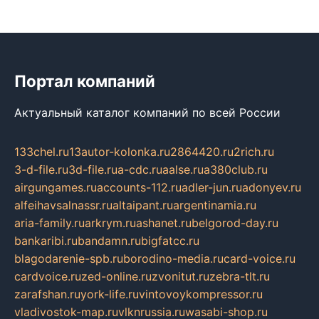
Портал компаний
Актуальный каталог компаний по всей России
133chel.ru
13autor-kolonka.ru
2864420.ru
2rich.ru
3-d-file.ru
3d-file.ru
a-cdc.ru
aalse.ru
a380club.ru
airgungames.ru
accounts-112.ru
adler-jun.ru
adonyev.ru
alfeihavsalnassr.ru
altaipant.ru
argentinamia.ru
aria-family.ru
arkrym.ru
ashanet.ru
belgorod-day.ru
bankaribi.ru
bandamn.ru
bigfatcc.ru
blagodarenie-spb.ru
borodino-media.ru
card-voice.ru
cardvoice.ru
zed-online.ru
zvonitut.ru
zebra-tlt.ru
zarafshan.ru
york-life.ru
vintovoykompressor.ru
vladivostok-map.ru
vlknrussia.ru
wasabi-shop.ru