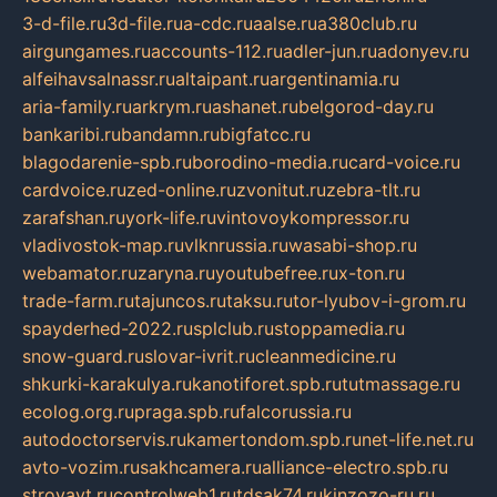
3-d-file.ru
3d-file.ru
a-cdc.ru
aalse.ru
a380club.ru
airgungames.ru
accounts-112.ru
adler-jun.ru
adonyev.ru
alfeihavsalnassr.ru
altaipant.ru
argentinamia.ru
aria-family.ru
arkrym.ru
ashanet.ru
belgorod-day.ru
bankaribi.ru
bandamn.ru
bigfatcc.ru
blagodarenie-spb.ru
borodino-media.ru
card-voice.ru
cardvoice.ru
zed-online.ru
zvonitut.ru
zebra-tlt.ru
zarafshan.ru
york-life.ru
vintovoykompressor.ru
vladivostok-map.ru
vlknrussia.ru
wasabi-shop.ru
webamator.ru
zaryna.ru
youtubefree.ru
x-ton.ru
trade-farm.ru
tajuncos.ru
taksu.ru
tor-lyubov-i-grom.ru
spayderhed-2022.ru
splclub.ru
stoppamedia.ru
snow-guard.ru
slovar-ivrit.ru
cleanmedicine.ru
shkurki-karakulya.ru
kanotiforet.spb.ru
tutmassage.ru
ecolog.org.ru
praga.spb.ru
falcorussia.ru
autodoctorservis.ru
kamertondom.spb.ru
net-life.net.ru
avto-vozim.ru
sakhcamera.ru
alliance-electro.spb.ru
stroyavt.ru
controlweb1.ru
tdsak74.ru
kinzozo-ru.ru