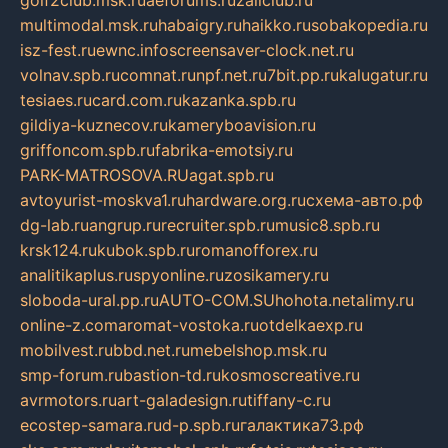
golf2club.msk.ru
aeforums.ru
zallclub.ru
multimodal.msk.ru
habaigry.ru
haikko.ru
sobakopedia.ru
isz-fest.ru
ewnc.info
screensaver-clock.net.ru
volnav.spb.ru
comnat.ru
npf.net.ru
7bit.pp.ru
kalugatur.ru
tesiaes.ru
card.com.ru
kazanka.spb.ru
gildiya-kuznecov.ru
kameryboavision.ru
griffoncom.spb.ru
fabrika-emotsiy.ru
PARK-MATROSOVA.RU
agat.spb.ru
avtoyurist-moskva1.ru
hardware.org.ru
схема-авто.рф
dg-lab.ru
angrup.ru
recruiter.spb.ru
music8.spb.ru
krsk124.ru
kubok.spb.ru
romanofforex.ru
analitikaplus.ru
spyonline.ru
zosikamery.ru
sloboda-ural.pp.ru
AUTO-COM.SU
hohota.net
alimy.ru
online-z.com
aromat-vostoka.ru
otdelkaexp.ru
mobilvest.ru
bbd.net.ru
mebelshop.msk.ru
smp-forum.ru
bastion-td.ru
kosmoscreative.ru
avrmotors.ru
art-galadesign.ru
tiffany-c.ru
ecostep-samara.ru
d-p.spb.ru
галактика73.рф