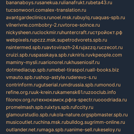
bananaboys.ru
sanekua.ru
lianafrukt.ru
beta43.ru
tucsonwoori.com
alex-translation.ru
avantgardeclinics.ru
noel.msk.ru
buylq.ru
aquas-spb.ru
vilnerivne.com
bobry-2.ru
vtoroe-solnce.ru
nickysheen.ru
clockmir.ru
huntercraft.ru
стройокт.рф
webpixels.ru
pczz.msk.su
petrodvorets.spb.ru
nsintermed.spb.ru
avtovirazh-24.ru
jazzq.ru
czecot.ru
cruizi.spb.ru
spasskaya.spb.ru
kniris.ru
vkpeople.com
maminy-mysli.ru
arionorel.ru
khuseniosif.ru
dotmediacup.spb.ru
mebel-tiraspol.ru
all-books.biz
vmauto.spb.ru
shop-astyle.ru
derevo-s.ru
contrinform.ru
gutserial.ru
mdrussia.spb.ru
monod.ru
refine.org.ru
uk-krein.ru
kamensk61.ru
zooclub.info
filonov.org.ru
технокамск.рф
ra-spectr.ru
ooodriada.ru
promelmash.spb.ru
ixtys.spb.ru
fccity.ru
glamourstudio.spb.ru
kola-nature.org
spbmaster.spb.ru
musicoutlet.ru
china.msk.ru
bulldog.su
grimm-online.ru
outlander.net.ru
maga.spb.ru
anime-sell.ru
keseloy.ru