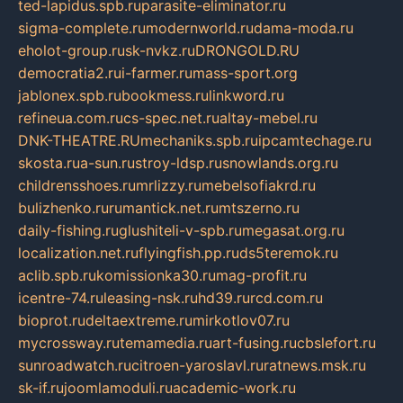
ted-lapidus.spb.ru
parasite-eliminator.ru
sigma-complete.ru
modernworld.ru
dama-moda.ru
eholot-group.ru
sk-nvkz.ru
DRONGOLD.RU
democratia2.ru
i-farmer.ru
mass-sport.org
jablonex.spb.ru
bookmess.ru
linkword.ru
refineua.com.ru
cs-spec.net.ru
altay-mebel.ru
DNK-THEATRE.RU
mechaniks.spb.ru
ipcamtechage.ru
skosta.ru
a-sun.ru
stroy-ldsp.ru
snowlands.org.ru
childrensshoes.ru
mrlizzy.ru
mebelsofiakrd.ru
bulizhenko.ru
rumantick.net.ru
mtszerno.ru
daily-fishing.ru
glushiteli-v-spb.ru
megasat.org.ru
localization.net.ru
flyingfish.pp.ru
ds5teremok.ru
aclib.spb.ru
komissionka30.ru
mag-profit.ru
icentre-74.ru
leasing-nsk.ru
hd39.ru
rcd.com.ru
bioprot.ru
deltaextreme.ru
mirkotlov07.ru
mycrossway.ru
temamedia.ru
art-fusing.ru
cbslefort.ru
sunroadwatch.ru
citroen-yaroslavl.ru
ratnews.msk.ru
sk-if.ru
joomlamoduli.ru
academic-work.ru