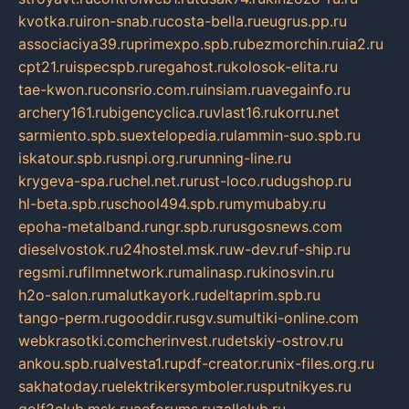
kvotka.ru
iron-snab.ru
costa-bella.ru
eugrus.pp.ru
associaciya39.ru
primexpo.spb.ru
bezmorchin.ru
ia2.ru
cpt21.ru
ispecspb.ru
regahost.ru
kolosok-elita.ru
tae-kwon.ru
consrio.com.ru
insiam.ru
avegainfo.ru
archery161.ru
bigencyclica.ru
vlast16.ru
korru.net
sarmiento.spb.su
extelopedia.ru
lammin-suo.spb.ru
iskatour.spb.ru
snpi.org.ru
running-line.ru
krygeva-spa.ru
chel.net.ru
rust-loco.ru
dugshop.ru
hl-beta.spb.ru
school494.spb.ru
mymubaby.ru
epoha-metalband.ru
ngr.spb.ru
rusgosnews.com
dieselvostok.ru
24hostel.msk.ru
w-dev.ru
f-ship.ru
regsmi.ru
filmnetwork.ru
malinasp.ru
kinosvin.ru
h2o-salon.ru
malutkayork.ru
deltaprim.spb.ru
tango-perm.ru
gooddir.ru
sgv.su
multiki-online.com
webkrasotki.com
cherinvest.ru
detskiy-ostrov.ru
ankou.spb.ru
alvesta1.ru
pdf-creator.ru
nix-files.org.ru
sakhatoday.ru
elektrikersymboler.ru
sputnikyes.ru