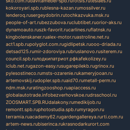
sko.com.ru
davitamebel-spb.ru
fotsis.ru
tesiaes.ru
kokoroyari.spb.ru
blesna-kazan.ru
mossilver.ru
lenderoq.ru
sergeydobrin.ru
tochkazvuka.msk.ru
people-of-art.ru
bezzubova.ru
clubtibet.ru
orior-aks.ru
dynamoauto.ru
szk-favorit.ru
carlines.ru
flatnsk.ru
kingbolenskaner.ru
alex-motor.ru
astroline.net.ru
act1.spb.ru
polyglot.com.ru
gidlipetsk.ru
ooo-driada.ru
detsad125.ru
mir-zdoroviya.ru
bruslanovo.ru
siterem.ru
council.spb.ru
лодкипатриот.рф
kafekolizey.ru
iclub.net.ru
gazon-easy.ru
sugarepilekb.ru
grinox.ru
pylesostineco.ru
msts-ozarenie.ru
kameryjooan.ru
artemovskij.ru
dopler.spb.ru
aid70.ru
metall-perm.ru
ndm.msk.ru
ratingzooshop.ru
apiaccess.ru
globalautotrade.info
bezverhovskoe.ru
drsschool.ru
ZOOSMART.SPB.RU
dalakony.ru
medikijob.ru
remontt.spb.ru
photostudia.spb.ru
myragon.ru
terramia.ru
academy62.ru
gardengallereya.ru
rti.com.ru
artem-news.ru
biserinca.ru
krasnodarkurort.com