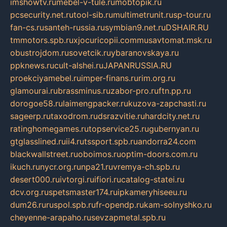
imshowtv.ru
mebel-v-tule.ru
mobtopik.ru
pcsecurity.net.ru
tool-sib.ru
multimetrunit.ru
sp-tour.ru
fan-cs.ru
santeh-russia.ru
symbian9.net.ru
DSHAIR.RU
tmmotors.spb.ru
xjocuricopii.com
musavtomat.msk.ru
obustrojdom.ru
sovetcik.ru
ybaranovskaya.ru
ppknews.ru
cult-alshei.ru
JAPANRUSSIA.RU
proekciyamebel.ru
imper-finans.ru
rim.org.ru
glamourai.ru
brassminus.ru
zabor-pro.ru
ftn.pp.ru
dorogoe58.ru
laimengpacker.ru
kuzova-zapchasti.ru
sageerp.ru
taxodrom.ru
dsrazvitie.ru
hardcity.net.ru
ratinghomegames.ru
topservice25.ru
gubernyan.ru
gtglasslined.ru
ii4.ru
tssport.spb.ru
andorra24.com
blackwallstreet.ru
oboimos.ru
optim-doors.com.ru
ikuch.ru
nycr.org.ru
npa21.ru
vremya-ch.spb.ru
desert000.ru
ivtorgi.ru
ifiori.ru
catalog-statei.ru
dcv.org.ru
spetsmaster174.ru
ipkameryhiseeu.ru
dum26.ru
ruspol.spb.ru
fr-opendp.ru
kam-solnyshko.ru
cheyenne-arapaho.ru
sevzapmetal.spb.ru