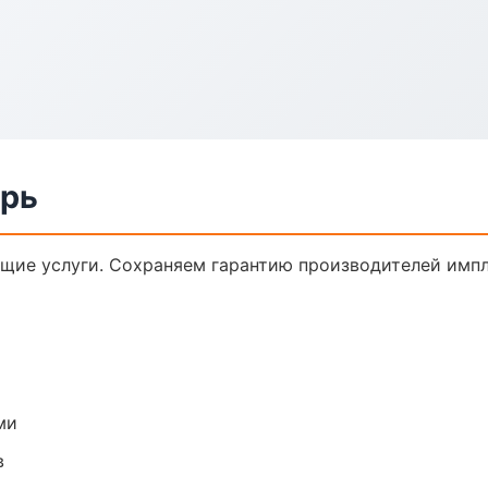
ерь
щие услуги. Сохраняем гарантию производителей импл
ми
в