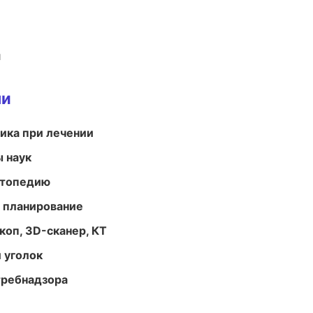
и
ми
тика при лечении
ы наук
ортопедию
 планирование
оп, 3D-сканер, КТ
 уголок
требнадзора