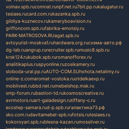
volnav.spb.ru
comnat.ru
npf.net.ru
7bit.pp.ru
kalugatur.ru
tesiaes.ru
card.com.ru
kazanka.spb.ru
gildiya-kuznecov.ru
kameryboavision.ru
griffoncom.spb.ru
fabrika-emotsiy.ru
PARK-MATROSOVA.RU
agat.spb.ru
avtoyurist-moskva1.ru
hardware.org.ru
схема-авто.рф
dg-lab.ru
angrup.ru
recruiter.spb.ru
music8.spb.ru
krsk124.ru
kubok.spb.ru
romanofforex.ru
analitikaplus.ru
spyonline.ru
zosikamery.ru
sloboda-ural.pp.ru
AUTO-COM.SU
hohota.net
alimy.ru
online-z.com
aromat-vostoka.ru
otdelkaexp.ru
mobilvest.ru
bbd.net.ru
mebelshop.msk.ru
smp-forum.ru
bastion-td.ru
kosmoscreative.ru
avrmotors.ru
art-galadesign.ru
tiffany-c.ru
ecostep-samara.ru
d-p.spb.ru
галактика73.рф
sko.com.ru
davitamebel-spb.ru
fotsis.ru
tesiaes.ru
kokoroyari.spb.ru
blesna-kazan.ru
mossilver.ru
lenderoq.ru
sergeydobrin.ru
tochkazvuka.msk.ru