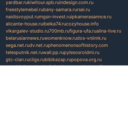
yardbar.ru
kiwitour.spb.ru
indesign.com.ru
freestylemebel.ru
bany-samara.ru
rsei.ru
naidisvoyput.ru
mgsn-invest.ru
ipkamerasannce.ru
alicante-house.ru
ibelka74.ru
cozyhouse.info
vlkargalev-studio.ru
700mb.ru
figura-ufa.ru
alina-live.ru
belarusiannews.ru
womenknow.ru
dos-vniimk.ru
sega.net.ru
dv.net.ru
phenomenonsofhistory.com
telesputnik.net.ru
wall.pp.ru
pylesosroidmi.ru
gtc-clan.ru
cligs.ru
bibikazap.ru
popova.org.ru
netwhistler.spb.ru
bellvil.ru
bonzon.ru
iss-vladik.ru
defiparis.net.ru
las-gryzas.ru
amku.ru
electednews.spb.ru
feather.org.ru
spar72.ru
tankiigri.ru
dominus.com.ru
ibtree.ru
sanykool.pp.ru
unixlib.org.ru
menatep.spb.ru
gartenterrassen.ru
printeka.ru
skvozilka.com.ru
parkovka-pub.ru
lovemobi.ru
art-ru.ru
emulatorz.com.ru
alucomp.com.ru
tatforum.com.ru
alternativa-profi.ru
dermakler.ru
artsurvey.ru
aredir.ru
khimspas.ru
centr-maxi.ru
2018r.ru