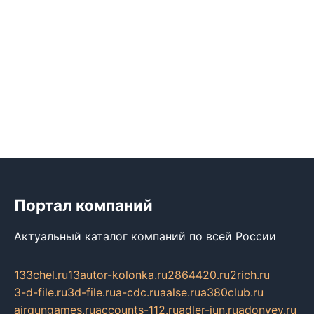
Портал компаний
Актуальный каталог компаний по всей России
133chel.ru
13autor-kolonka.ru
2864420.ru
2rich.ru
3-d-file.ru
3d-file.ru
a-cdc.ru
aalse.ru
a380club.ru
airgungames.ru
accounts-112.ru
adler-jun.ru
adonyev.ru