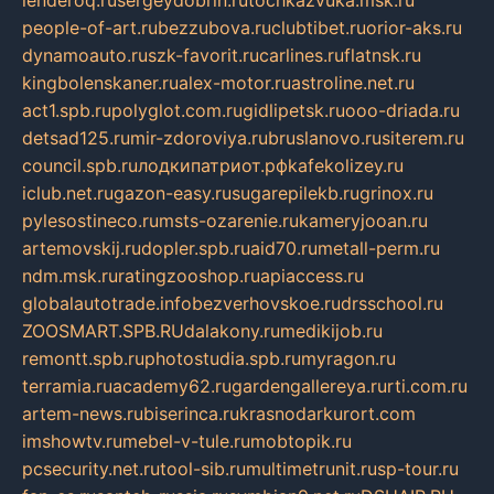
people-of-art.ru
bezzubova.ru
clubtibet.ru
orior-aks.ru
dynamoauto.ru
szk-favorit.ru
carlines.ru
flatnsk.ru
kingbolenskaner.ru
alex-motor.ru
astroline.net.ru
act1.spb.ru
polyglot.com.ru
gidlipetsk.ru
ooo-driada.ru
detsad125.ru
mir-zdoroviya.ru
bruslanovo.ru
siterem.ru
council.spb.ru
лодкипатриот.рф
kafekolizey.ru
iclub.net.ru
gazon-easy.ru
sugarepilekb.ru
grinox.ru
pylesostineco.ru
msts-ozarenie.ru
kameryjooan.ru
artemovskij.ru
dopler.spb.ru
aid70.ru
metall-perm.ru
ndm.msk.ru
ratingzooshop.ru
apiaccess.ru
globalautotrade.info
bezverhovskoe.ru
drsschool.ru
ZOOSMART.SPB.RU
dalakony.ru
medikijob.ru
remontt.spb.ru
photostudia.spb.ru
myragon.ru
terramia.ru
academy62.ru
gardengallereya.ru
rti.com.ru
artem-news.ru
biserinca.ru
krasnodarkurort.com
imshowtv.ru
mebel-v-tule.ru
mobtopik.ru
pcsecurity.net.ru
tool-sib.ru
multimetrunit.ru
sp-tour.ru