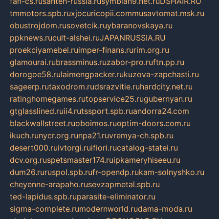
fan-cs.ru
santeh-russia.ru
symbian9.net.ru
DSHAIR.RU
tmmotors.spb.ru
xjocuricopii.com
musavtomat.msk.ru
obustrojdom.ru
sovetcik.ru
ybaranovskaya.ru
ppknews.ru
cult-alshei.ru
JAPANRUSSIA.RU
proekciyamebel.ru
imper-finans.ru
rim.org.ru
glamourai.ru
brassminus.ru
zabor-pro.ru
ftn.pp.ru
dorogoe58.ru
laimengpacker.ru
kuzova-zapchasti.ru
sageerp.ru
taxodrom.ru
dsrazvitie.ru
hardcity.net.ru
ratinghomegames.ru
topservice25.ru
gubernyan.ru
gtglasslined.ru
ii4.ru
tssport.spb.ru
andorra24.com
blackwallstreet.ru
oboimos.ru
optim-doors.com.ru
ikuch.ru
nycr.org.ru
npa21.ru
vremya-ch.spb.ru
desert000.ru
ivtorgi.ru
ifiori.ru
catalog-statei.ru
dcv.org.ru
spetsmaster174.ru
ipkameryhiseeu.ru
dum26.ru
ruspol.spb.ru
fr-opendp.ru
kam-solnyshko.ru
cheyenne-arapaho.ru
sevzapmetal.spb.ru
ted-lapidus.spb.ru
parasite-eliminator.ru
sigma-complete.ru
modernworld.ru
dama-moda.ru