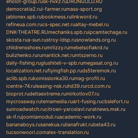
eholot-group.ru
sk-nvkz.ru
DRONGOLD.RU
democratia2.ru
i-farmer.ru
mass-sport.org
jablonex.spb.ru
bookmess.ru
linkword.ru
refineua.com.ru
cs-spec.net.ru
altay-mebel.ru
DNK-THEATRE.RU
mechaniks.spb.ru
ipcamtechage.ru
skosta.ru
a-sun.ru
stroy-ldsp.ru
snowlands.org.ru
childrensshoes.ru
mrlizzy.ru
mebelsofiakrd.ru
bulizhenko.ru
rumantick.net.ru
mtszerno.ru
daily-fishing.ru
glushiteli-v-spb.ru
megasat.org.ru
localization.net.ru
flyingfish.pp.ru
ds5teremok.ru
aclib.spb.ru
komissionka30.ru
mag-profit.ru
icentre-74.ru
leasing-nsk.ru
hd39.ru
rcd.com.ru
bioprot.ru
deltaextreme.ru
mirkotlov07.ru
mycrossway.ru
temamedia.ru
art-fusing.ru
cbslefort.ru
sunroadwatch.ru
citroen-yaroslavl.ru
ratnews.msk.ru
sk-if.ru
joomlamoduli.ru
academic-work.ru
bananaboys.ru
sanekua.ru
lianafrukt.ru
beta43.ru
tucsonwoori.com
alex-translation.ru