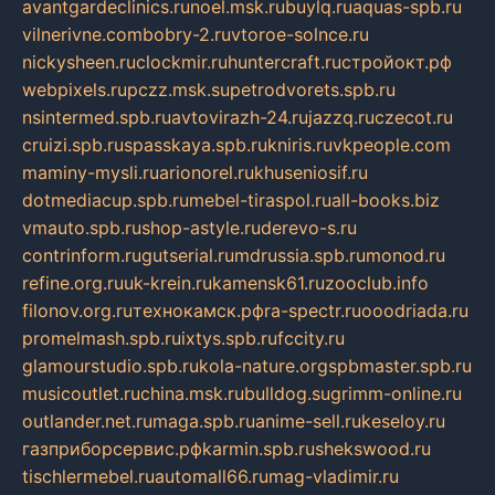
avantgardeclinics.ru
noel.msk.ru
buylq.ru
aquas-spb.ru
vilnerivne.com
bobry-2.ru
vtoroe-solnce.ru
nickysheen.ru
clockmir.ru
huntercraft.ru
стройокт.рф
webpixels.ru
pczz.msk.su
petrodvorets.spb.ru
nsintermed.spb.ru
avtovirazh-24.ru
jazzq.ru
czecot.ru
cruizi.spb.ru
spasskaya.spb.ru
kniris.ru
vkpeople.com
maminy-mysli.ru
arionorel.ru
khuseniosif.ru
dotmediacup.spb.ru
mebel-tiraspol.ru
all-books.biz
vmauto.spb.ru
shop-astyle.ru
derevo-s.ru
contrinform.ru
gutserial.ru
mdrussia.spb.ru
monod.ru
refine.org.ru
uk-krein.ru
kamensk61.ru
zooclub.info
filonov.org.ru
технокамск.рф
ra-spectr.ru
ooodriada.ru
promelmash.spb.ru
ixtys.spb.ru
fccity.ru
glamourstudio.spb.ru
kola-nature.org
spbmaster.spb.ru
musicoutlet.ru
china.msk.ru
bulldog.su
grimm-online.ru
outlander.net.ru
maga.spb.ru
anime-sell.ru
keseloy.ru
газприборсервис.рф
karmin.spb.ru
shekswood.ru
tischlermebel.ru
automall66.ru
mag-vladimir.ru