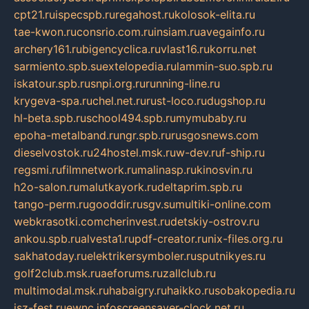
cpt21.ru
ispecspb.ru
regahost.ru
kolosok-elita.ru
tae-kwon.ru
consrio.com.ru
insiam.ru
avegainfo.ru
archery161.ru
bigencyclica.ru
vlast16.ru
korru.net
sarmiento.spb.su
extelopedia.ru
lammin-suo.spb.ru
iskatour.spb.ru
snpi.org.ru
running-line.ru
krygeva-spa.ru
chel.net.ru
rust-loco.ru
dugshop.ru
hl-beta.spb.ru
school494.spb.ru
mymubaby.ru
epoha-metalband.ru
ngr.spb.ru
rusgosnews.com
dieselvostok.ru
24hostel.msk.ru
w-dev.ru
f-ship.ru
regsmi.ru
filmnetwork.ru
malinasp.ru
kinosvin.ru
h2o-salon.ru
malutkayork.ru
deltaprim.spb.ru
tango-perm.ru
gooddir.ru
sgv.su
multiki-online.com
webkrasotki.com
cherinvest.ru
detskiy-ostrov.ru
ankou.spb.ru
alvesta1.ru
pdf-creator.ru
nix-files.org.ru
sakhatoday.ru
elektrikersymboler.ru
sputnikyes.ru
golf2club.msk.ru
aeforums.ru
zallclub.ru
multimodal.msk.ru
habaigry.ru
haikko.ru
sobakopedia.ru
isz-fest.ru
ewnc.info
screensaver-clock.net.ru