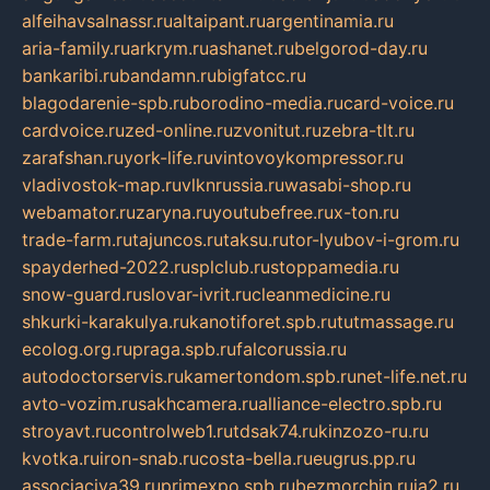
alfeihavsalnassr.ru
altaipant.ru
argentinamia.ru
aria-family.ru
arkrym.ru
ashanet.ru
belgorod-day.ru
bankaribi.ru
bandamn.ru
bigfatcc.ru
blagodarenie-spb.ru
borodino-media.ru
card-voice.ru
cardvoice.ru
zed-online.ru
zvonitut.ru
zebra-tlt.ru
zarafshan.ru
york-life.ru
vintovoykompressor.ru
vladivostok-map.ru
vlknrussia.ru
wasabi-shop.ru
webamator.ru
zaryna.ru
youtubefree.ru
x-ton.ru
trade-farm.ru
tajuncos.ru
taksu.ru
tor-lyubov-i-grom.ru
spayderhed-2022.ru
splclub.ru
stoppamedia.ru
snow-guard.ru
slovar-ivrit.ru
cleanmedicine.ru
shkurki-karakulya.ru
kanotiforet.spb.ru
tutmassage.ru
ecolog.org.ru
praga.spb.ru
falcorussia.ru
autodoctorservis.ru
kamertondom.spb.ru
net-life.net.ru
avto-vozim.ru
sakhcamera.ru
alliance-electro.spb.ru
stroyavt.ru
controlweb1.ru
tdsak74.ru
kinzozo-ru.ru
kvotka.ru
iron-snab.ru
costa-bella.ru
eugrus.pp.ru
associaciya39.ru
primexpo.spb.ru
bezmorchin.ru
ia2.ru