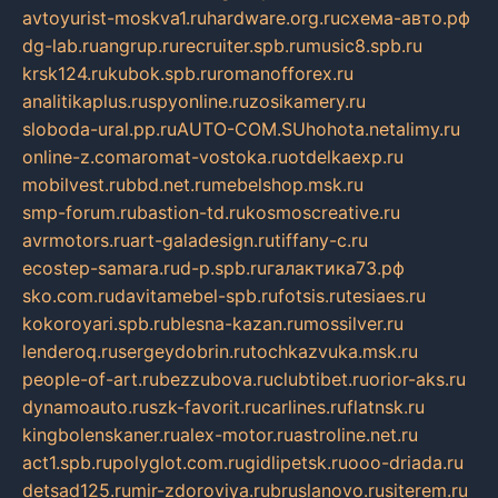
avtoyurist-moskva1.ru
hardware.org.ru
схема-авто.рф
dg-lab.ru
angrup.ru
recruiter.spb.ru
music8.spb.ru
krsk124.ru
kubok.spb.ru
romanofforex.ru
analitikaplus.ru
spyonline.ru
zosikamery.ru
sloboda-ural.pp.ru
AUTO-COM.SU
hohota.net
alimy.ru
online-z.com
aromat-vostoka.ru
otdelkaexp.ru
mobilvest.ru
bbd.net.ru
mebelshop.msk.ru
smp-forum.ru
bastion-td.ru
kosmoscreative.ru
avrmotors.ru
art-galadesign.ru
tiffany-c.ru
ecostep-samara.ru
d-p.spb.ru
галактика73.рф
sko.com.ru
davitamebel-spb.ru
fotsis.ru
tesiaes.ru
kokoroyari.spb.ru
blesna-kazan.ru
mossilver.ru
lenderoq.ru
sergeydobrin.ru
tochkazvuka.msk.ru
people-of-art.ru
bezzubova.ru
clubtibet.ru
orior-aks.ru
dynamoauto.ru
szk-favorit.ru
carlines.ru
flatnsk.ru
kingbolenskaner.ru
alex-motor.ru
astroline.net.ru
act1.spb.ru
polyglot.com.ru
gidlipetsk.ru
ooo-driada.ru
detsad125.ru
mir-zdoroviya.ru
bruslanovo.ru
siterem.ru