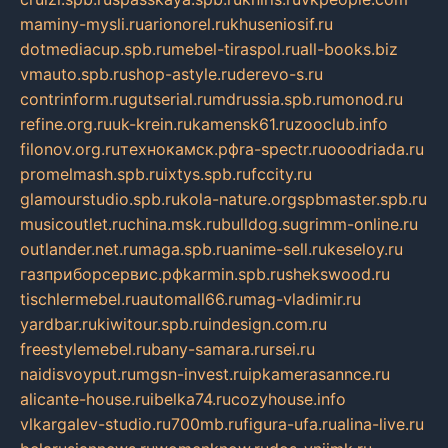
maminy-mysli.ru
arionorel.ru
khuseniosif.ru
dotmediacup.spb.ru
mebel-tiraspol.ru
all-books.biz
vmauto.spb.ru
shop-astyle.ru
derevo-s.ru
contrinform.ru
gutserial.ru
mdrussia.spb.ru
monod.ru
refine.org.ru
uk-krein.ru
kamensk61.ru
zooclub.info
filonov.org.ru
технокамск.рф
ra-spectr.ru
ooodriada.ru
promelmash.spb.ru
ixtys.spb.ru
fccity.ru
glamourstudio.spb.ru
kola-nature.org
spbmaster.spb.ru
musicoutlet.ru
china.msk.ru
bulldog.su
grimm-online.ru
outlander.net.ru
maga.spb.ru
anime-sell.ru
keseloy.ru
газприборсервис.рф
karmin.spb.ru
shekswood.ru
tischlermebel.ru
automall66.ru
mag-vladimir.ru
yardbar.ru
kiwitour.spb.ru
indesign.com.ru
freestylemebel.ru
bany-samara.ru
rsei.ru
naidisvoyput.ru
mgsn-invest.ru
ipkamerasannce.ru
alicante-house.ru
ibelka74.ru
cozyhouse.info
vlkargalev-studio.ru
700mb.ru
figura-ufa.ru
alina-live.ru