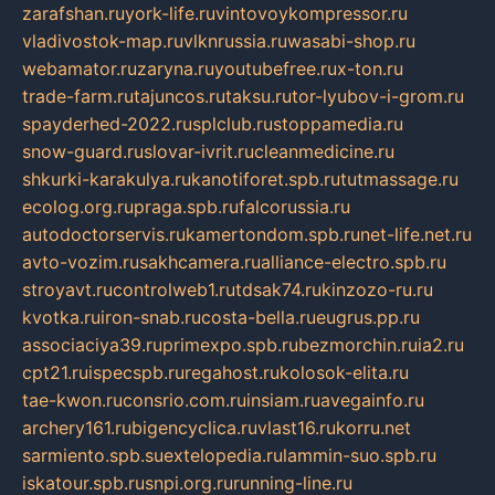
zarafshan.ru
york-life.ru
vintovoykompressor.ru
vladivostok-map.ru
vlknrussia.ru
wasabi-shop.ru
webamator.ru
zaryna.ru
youtubefree.ru
x-ton.ru
trade-farm.ru
tajuncos.ru
taksu.ru
tor-lyubov-i-grom.ru
spayderhed-2022.ru
splclub.ru
stoppamedia.ru
snow-guard.ru
slovar-ivrit.ru
cleanmedicine.ru
shkurki-karakulya.ru
kanotiforet.spb.ru
tutmassage.ru
ecolog.org.ru
praga.spb.ru
falcorussia.ru
autodoctorservis.ru
kamertondom.spb.ru
net-life.net.ru
avto-vozim.ru
sakhcamera.ru
alliance-electro.spb.ru
stroyavt.ru
controlweb1.ru
tdsak74.ru
kinzozo-ru.ru
kvotka.ru
iron-snab.ru
costa-bella.ru
eugrus.pp.ru
associaciya39.ru
primexpo.spb.ru
bezmorchin.ru
ia2.ru
cpt21.ru
ispecspb.ru
regahost.ru
kolosok-elita.ru
tae-kwon.ru
consrio.com.ru
insiam.ru
avegainfo.ru
archery161.ru
bigencyclica.ru
vlast16.ru
korru.net
sarmiento.spb.su
extelopedia.ru
lammin-suo.spb.ru
iskatour.spb.ru
snpi.org.ru
running-line.ru