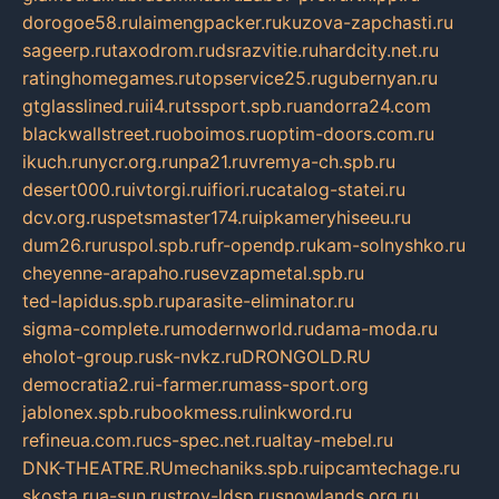
dorogoe58.ru
laimengpacker.ru
kuzova-zapchasti.ru
sageerp.ru
taxodrom.ru
dsrazvitie.ru
hardcity.net.ru
ratinghomegames.ru
topservice25.ru
gubernyan.ru
gtglasslined.ru
ii4.ru
tssport.spb.ru
andorra24.com
blackwallstreet.ru
oboimos.ru
optim-doors.com.ru
ikuch.ru
nycr.org.ru
npa21.ru
vremya-ch.spb.ru
desert000.ru
ivtorgi.ru
ifiori.ru
catalog-statei.ru
dcv.org.ru
spetsmaster174.ru
ipkameryhiseeu.ru
dum26.ru
ruspol.spb.ru
fr-opendp.ru
kam-solnyshko.ru
cheyenne-arapaho.ru
sevzapmetal.spb.ru
ted-lapidus.spb.ru
parasite-eliminator.ru
sigma-complete.ru
modernworld.ru
dama-moda.ru
eholot-group.ru
sk-nvkz.ru
DRONGOLD.RU
democratia2.ru
i-farmer.ru
mass-sport.org
jablonex.spb.ru
bookmess.ru
linkword.ru
refineua.com.ru
cs-spec.net.ru
altay-mebel.ru
DNK-THEATRE.RU
mechaniks.spb.ru
ipcamtechage.ru
skosta.ru
a-sun.ru
stroy-ldsp.ru
snowlands.org.ru