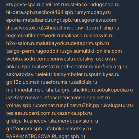
krygeva-spa.ru
chel.net.ru
rust-loco.ru
dugshop.ru
hl-beta.spb.ru
school494.spb.ru
mymubaby.ru
epoha-metalband.ru
ngr.spb.ru
rusgosnews.com
dieselvostok.ru
24hostel.msk.ru
w-dev.ru
f-ship.ru
regsmi.ru
filmnetwork.ru
malinasp.ru
kinosvin.ru
h2o-salon.ru
malutkayork.ru
deltaprim.spb.ru
tango-perm.ru
gooddir.ru
sgv.su
multiki-online.com
webkrasotki.com
cherinvest.ru
detskiy-ostrov.ru
ankou.spb.ru
alvesta1.ru
pdf-creator.ru
nix-files.org.ru
sakhatoday.ru
elektrikersymboler.ru
sputnikyes.ru
golf2club.msk.ru
aeforums.ru
zallclub.ru
multimodal.msk.ru
habaigry.ru
haikko.ru
sobakopedia.ru
isz-fest.ru
ewnc.info
screensaver-clock.net.ru
volnav.spb.ru
comnat.ru
npf.net.ru
7bit.pp.ru
kalugatur.ru
tesiaes.ru
card.com.ru
kazanka.spb.ru
gildiya-kuznecov.ru
kameryboavision.ru
griffoncom.spb.ru
fabrika-emotsiy.ru
PARK-MATROSOVA.RU
agat.spb.ru