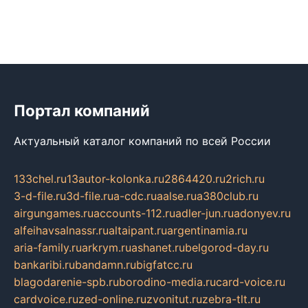
Портал компаний
Актуальный каталог компаний по всей России
133chel.ru
13autor-kolonka.ru
2864420.ru
2rich.ru
3-d-file.ru
3d-file.ru
a-cdc.ru
aalse.ru
a380club.ru
airgungames.ru
accounts-112.ru
adler-jun.ru
adonyev.ru
alfeihavsalnassr.ru
altaipant.ru
argentinamia.ru
aria-family.ru
arkrym.ru
ashanet.ru
belgorod-day.ru
bankaribi.ru
bandamn.ru
bigfatcc.ru
blagodarenie-spb.ru
borodino-media.ru
card-voice.ru
cardvoice.ru
zed-online.ru
zvonitut.ru
zebra-tlt.ru