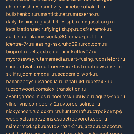
childrensshoes.ru
mrlizzy.ru
mebelsofiakrd.ru
bulizhenko.ru
rumantick.net.ru
mtszerno.ru
daily-fishing.ru
glushiteli-v-spb.ru
megasat.org.ru
localization.net.ru
flyingfish.pp.ru
ds5teremok.ru
aclib.spb.ru
komissionka30.ru
mag-profit.ru
icentre-74.ru
leasing-nsk.ru
hd39.ru
rcd.com.ru
bioprot.ru
deltaextreme.ru
mirkotlov07.ru
mycrossway.ru
temamedia.ru
art-fusing.ru
cbslefort.ru
sunroadwatch.ru
citroen-yaroslavl.ru
ratnews.msk.ru
sk-if.ru
joomlamoduli.ru
academic-work.ru
bananaboys.ru
sanekua.ru
lianafrukt.ru
beta43.ru
tucsonwoori.com
alex-translation.ru
avantgardeclinics.ru
noel.msk.ru
buylq.ru
aquas-spb.ru
vilnerivne.com
bobry-2.ru
vtoroe-solnce.ru
nickysheen.ru
clockmir.ru
huntercraft.ru
стройокт.рф
webpixels.ru
pczz.msk.su
petrodvorets.spb.ru
nsintermed.spb.ru
avtovirazh-24.ru
jazzq.ru
czecot.ru
cruizi.spb.ru
spasskaya.spb.ru
kniris.ru
vkpeople.com