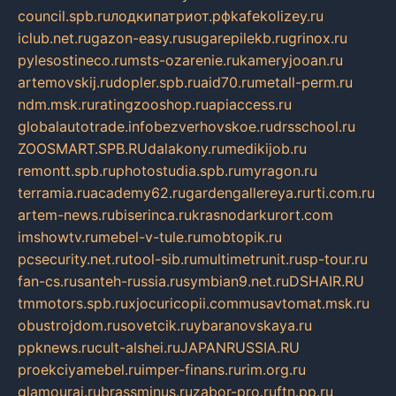
council.spb.ru
лодкипатриот.рф
kafekolizey.ru
iclub.net.ru
gazon-easy.ru
sugarepilekb.ru
grinox.ru
pylesostineco.ru
msts-ozarenie.ru
kameryjooan.ru
artemovskij.ru
dopler.spb.ru
aid70.ru
metall-perm.ru
ndm.msk.ru
ratingzooshop.ru
apiaccess.ru
globalautotrade.info
bezverhovskoe.ru
drsschool.ru
ZOOSMART.SPB.RU
dalakony.ru
medikijob.ru
remontt.spb.ru
photostudia.spb.ru
myragon.ru
terramia.ru
academy62.ru
gardengallereya.ru
rti.com.ru
artem-news.ru
biserinca.ru
krasnodarkurort.com
imshowtv.ru
mebel-v-tule.ru
mobtopik.ru
pcsecurity.net.ru
tool-sib.ru
multimetrunit.ru
sp-tour.ru
fan-cs.ru
santeh-russia.ru
symbian9.net.ru
DSHAIR.RU
tmmotors.spb.ru
xjocuricopii.com
musavtomat.msk.ru
obustrojdom.ru
sovetcik.ru
ybaranovskaya.ru
ppknews.ru
cult-alshei.ru
JAPANRUSSIA.RU
proekciyamebel.ru
imper-finans.ru
rim.org.ru
glamourai.ru
brassminus.ru
zabor-pro.ru
ftn.pp.ru