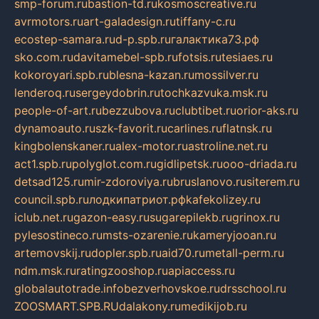
smp-forum.ru
bastion-td.ru
kosmoscreative.ru
avrmotors.ru
art-galadesign.ru
tiffany-c.ru
ecostep-samara.ru
d-p.spb.ru
галактика73.рф
sko.com.ru
davitamebel-spb.ru
fotsis.ru
tesiaes.ru
kokoroyari.spb.ru
blesna-kazan.ru
mossilver.ru
lenderoq.ru
sergeydobrin.ru
tochkazvuka.msk.ru
people-of-art.ru
bezzubova.ru
clubtibet.ru
orior-aks.ru
dynamoauto.ru
szk-favorit.ru
carlines.ru
flatnsk.ru
kingbolenskaner.ru
alex-motor.ru
astroline.net.ru
act1.spb.ru
polyglot.com.ru
gidlipetsk.ru
ooo-driada.ru
detsad125.ru
mir-zdoroviya.ru
bruslanovo.ru
siterem.ru
council.spb.ru
лодкипатриот.рф
kafekolizey.ru
iclub.net.ru
gazon-easy.ru
sugarepilekb.ru
grinox.ru
pylesostineco.ru
msts-ozarenie.ru
kameryjooan.ru
artemovskij.ru
dopler.spb.ru
aid70.ru
metall-perm.ru
ndm.msk.ru
ratingzooshop.ru
apiaccess.ru
globalautotrade.info
bezverhovskoe.ru
drsschool.ru
ZOOSMART.SPB.RU
dalakony.ru
medikijob.ru