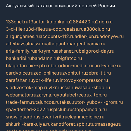
Актуальный каталог компаний по всей России
133chel.ru
13autor-kolonka.ru
2864420.ru
2rich.ru
3-d-file.ru
3d-file.ru
a-cdc.ru
aalse.ru
a380club.ru
airgungames.ru
accounts-112.ru
adler-jun.ru
adonyev.ru
alfeihavsalnassr.ru
altaipant.ru
argentinamia.ru
aria-family.ru
arkrym.ru
ashanet.ru
belgorod-day.ru
bankaribi.ru
bandamn.ru
bigfatcc.ru
blagodarenie-spb.ru
borodino-media.ru
card-voice.ru
cardvoice.ru
zed-online.ru
zvonitut.ru
zebra-tlt.ru
zarafshan.ru
york-life.ru
vintovoykompressor.ru
vladivostok-map.ru
vlknrussia.ru
wasabi-shop.ru
webamator.ru
zaryna.ru
youtubefree.ru
x-ton.ru
trade-farm.ru
tajuncos.ru
taksu.ru
tor-lyubov-i-grom.ru
spayderhed-2022.ru
splclub.ru
stoppamedia.ru
snow-guard.ru
slovar-ivrit.ru
cleanmedicine.ru
shkurki-karakulya.ru
kanotiforet.spb.ru
tutmassage.ru