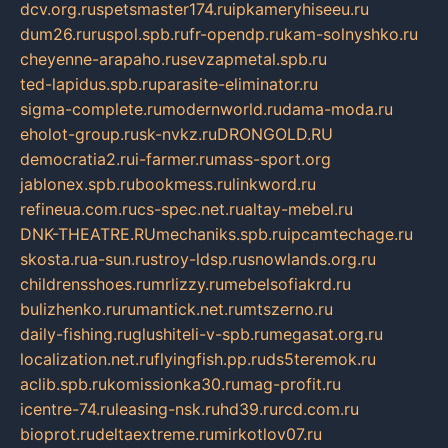
dcv.org.ru
spetsmaster174.ru
ipkameryhiseeu.ru
dum26.ru
ruspol.spb.ru
fr-opendp.ru
kam-solnyshko.ru
cheyenne-arapaho.ru
sevzapmetal.spb.ru
ted-lapidus.spb.ru
parasite-eliminator.ru
sigma-complete.ru
modernworld.ru
dama-moda.ru
eholot-group.ru
sk-nvkz.ru
DRONGOLD.RU
democratia2.ru
i-farmer.ru
mass-sport.org
jablonex.spb.ru
bookmess.ru
linkword.ru
refineua.com.ru
cs-spec.net.ru
altay-mebel.ru
DNK-THEATRE.RU
mechaniks.spb.ru
ipcamtechage.ru
skosta.ru
a-sun.ru
stroy-ldsp.ru
snowlands.org.ru
childrensshoes.ru
mrlizzy.ru
mebelsofiakrd.ru
bulizhenko.ru
rumantick.net.ru
mtszerno.ru
daily-fishing.ru
glushiteli-v-spb.ru
megasat.org.ru
localization.net.ru
flyingfish.pp.ru
ds5teremok.ru
aclib.spb.ru
komissionka30.ru
mag-profit.ru
icentre-74.ru
leasing-nsk.ru
hd39.ru
rcd.com.ru
bioprot.ru
deltaextreme.ru
mirkotlov07.ru