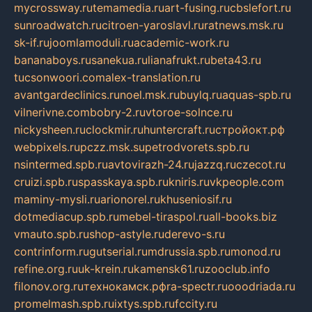
mycrossway.ru
temamedia.ru
art-fusing.ru
cbslefort.ru
sunroadwatch.ru
citroen-yaroslavl.ru
ratnews.msk.ru
sk-if.ru
joomlamoduli.ru
academic-work.ru
bananaboys.ru
sanekua.ru
lianafrukt.ru
beta43.ru
tucsonwoori.com
alex-translation.ru
avantgardeclinics.ru
noel.msk.ru
buylq.ru
aquas-spb.ru
vilnerivne.com
bobry-2.ru
vtoroe-solnce.ru
nickysheen.ru
clockmir.ru
huntercraft.ru
стройокт.рф
webpixels.ru
pczz.msk.su
petrodvorets.spb.ru
nsintermed.spb.ru
avtovirazh-24.ru
jazzq.ru
czecot.ru
cruizi.spb.ru
spasskaya.spb.ru
kniris.ru
vkpeople.com
maminy-mysli.ru
arionorel.ru
khuseniosif.ru
dotmediacup.spb.ru
mebel-tiraspol.ru
all-books.biz
vmauto.spb.ru
shop-astyle.ru
derevo-s.ru
contrinform.ru
gutserial.ru
mdrussia.spb.ru
monod.ru
refine.org.ru
uk-krein.ru
kamensk61.ru
zooclub.info
filonov.org.ru
технокамск.рф
ra-spectr.ru
ooodriada.ru
promelmash.spb.ru
ixtys.spb.ru
fccity.ru