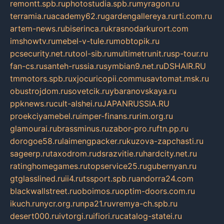
remontt.spb.ru
photostudia.spb.ru
myragon.ru
terramia.ru
academy62.ru
gardengallereya.ru
rti.com.ru
artem-news.ru
biserinca.ru
krasnodarkurort.com
imshowtv.ru
mebel-v-tule.ru
mobtopik.ru
pcsecurity.net.ru
tool-sib.ru
multimetrunit.ru
sp-tour.ru
fan-cs.ru
santeh-russia.ru
symbian9.net.ru
DSHAIR.RU
tmmotors.spb.ru
xjocuricopii.com
musavtomat.msk.ru
obustrojdom.ru
sovetcik.ru
ybaranovskaya.ru
ppknews.ru
cult-alshei.ru
JAPANRUSSIA.RU
proekciyamebel.ru
imper-finans.ru
rim.org.ru
glamourai.ru
brassminus.ru
zabor-pro.ru
ftn.pp.ru
dorogoe58.ru
laimengpacker.ru
kuzova-zapchasti.ru
sageerp.ru
taxodrom.ru
dsrazvitie.ru
hardcity.net.ru
ratinghomegames.ru
topservice25.ru
gubernyan.ru
gtglasslined.ru
ii4.ru
tssport.spb.ru
andorra24.com
blackwallstreet.ru
oboimos.ru
optim-doors.com.ru
ikuch.ru
nycr.org.ru
npa21.ru
vremya-ch.spb.ru
desert000.ru
ivtorgi.ru
ifiori.ru
catalog-statei.ru