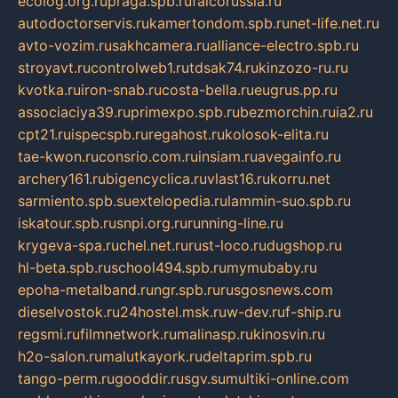
ecolog.org.ru
praga.spb.ru
falcorussia.ru
autodoctorservis.ru
kamertondom.spb.ru
net-life.net.ru
avto-vozim.ru
sakhcamera.ru
alliance-electro.spb.ru
stroyavt.ru
controlweb1.ru
tdsak74.ru
kinzozo-ru.ru
kvotka.ru
iron-snab.ru
costa-bella.ru
eugrus.pp.ru
associaciya39.ru
primexpo.spb.ru
bezmorchin.ru
ia2.ru
cpt21.ru
ispecspb.ru
regahost.ru
kolosok-elita.ru
tae-kwon.ru
consrio.com.ru
insiam.ru
avegainfo.ru
archery161.ru
bigencyclica.ru
vlast16.ru
korru.net
sarmiento.spb.su
extelopedia.ru
lammin-suo.spb.ru
iskatour.spb.ru
snpi.org.ru
running-line.ru
krygeva-spa.ru
chel.net.ru
rust-loco.ru
dugshop.ru
hl-beta.spb.ru
school494.spb.ru
mymubaby.ru
epoha-metalband.ru
ngr.spb.ru
rusgosnews.com
dieselvostok.ru
24hostel.msk.ru
w-dev.ru
f-ship.ru
regsmi.ru
filmnetwork.ru
malinasp.ru
kinosvin.ru
h2o-salon.ru
malutkayork.ru
deltaprim.spb.ru
tango-perm.ru
gooddir.ru
sgv.su
multiki-online.com