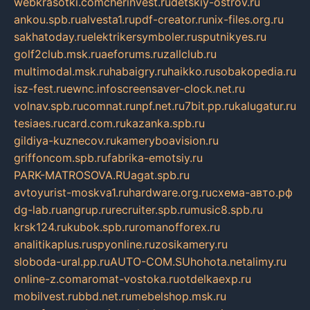
webkrasotki.com
cherinvest.ru
detskiy-ostrov.ru
ankou.spb.ru
alvesta1.ru
pdf-creator.ru
nix-files.org.ru
sakhatoday.ru
elektrikersymboler.ru
sputnikyes.ru
golf2club.msk.ru
aeforums.ru
zallclub.ru
multimodal.msk.ru
habaigry.ru
haikko.ru
sobakopedia.ru
isz-fest.ru
ewnc.info
screensaver-clock.net.ru
volnav.spb.ru
comnat.ru
npf.net.ru
7bit.pp.ru
kalugatur.ru
tesiaes.ru
card.com.ru
kazanka.spb.ru
gildiya-kuznecov.ru
kameryboavision.ru
griffoncom.spb.ru
fabrika-emotsiy.ru
PARK-MATROSOVA.RU
agat.spb.ru
avtoyurist-moskva1.ru
hardware.org.ru
схема-авто.рф
dg-lab.ru
angrup.ru
recruiter.spb.ru
music8.spb.ru
krsk124.ru
kubok.spb.ru
romanofforex.ru
analitikaplus.ru
spyonline.ru
zosikamery.ru
sloboda-ural.pp.ru
AUTO-COM.SU
hohota.net
alimy.ru
online-z.com
aromat-vostoka.ru
otdelkaexp.ru
mobilvest.ru
bbd.net.ru
mebelshop.msk.ru