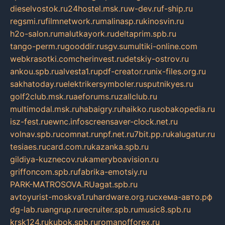
dieselvostok.ru
24hostel.msk.ru
w-dev.ru
f-ship.ru
regsmi.ru
filmnetwork.ru
malinasp.ru
kinosvin.ru
h2o-salon.ru
malutkayork.ru
deltaprim.spb.ru
tango-perm.ru
gooddir.ru
sgv.su
multiki-online.com
webkrasotki.com
cherinvest.ru
detskiy-ostrov.ru
ankou.spb.ru
alvesta1.ru
pdf-creator.ru
nix-files.org.ru
sakhatoday.ru
elektrikersymboler.ru
sputnikyes.ru
golf2club.msk.ru
aeforums.ru
zallclub.ru
multimodal.msk.ru
habaigry.ru
haikko.ru
sobakopedia.ru
isz-fest.ru
ewnc.info
screensaver-clock.net.ru
volnav.spb.ru
comnat.ru
npf.net.ru
7bit.pp.ru
kalugatur.ru
tesiaes.ru
card.com.ru
kazanka.spb.ru
gildiya-kuznecov.ru
kameryboavision.ru
griffoncom.spb.ru
fabrika-emotsiy.ru
PARK-MATROSOVA.RU
agat.spb.ru
avtoyurist-moskva1.ru
hardware.org.ru
схема-авто.рф
dg-lab.ru
angrup.ru
recruiter.spb.ru
music8.spb.ru
krsk124.ru
kubok.spb.ru
romanofforex.ru