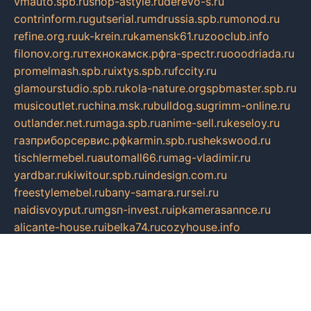
vmauto.spb.ru
shop-astyle.ru
derevo-s.ru
contrinform.ru
gutserial.ru
mdrussia.spb.ru
monod.ru
refine.org.ru
uk-krein.ru
kamensk61.ru
zooclub.info
filonov.org.ru
технокамск.рф
ra-spectr.ru
ooodriada.ru
promelmash.spb.ru
ixtys.spb.ru
fccity.ru
glamourstudio.spb.ru
kola-nature.org
spbmaster.spb.ru
musicoutlet.ru
china.msk.ru
bulldog.su
grimm-online.ru
outlander.net.ru
maga.spb.ru
anime-sell.ru
keseloy.ru
газприборсервис.рф
karmin.spb.ru
shekswood.ru
tischlermebel.ru
automall66.ru
mag-vladimir.ru
yardbar.ru
kiwitour.spb.ru
indesign.com.ru
freestylemebel.ru
bany-samara.ru
rsei.ru
naidisvoyput.ru
mgsn-invest.ru
ipkamerasannce.ru
alicante-house.ru
ibelka74.ru
cozyhouse.info
vlkargalev-studio.ru
700mb.ru
figura-ufa.ru
alina-live.ru
belarusiannews.ru
womenknow.ru
dos-vniimk.ru
sega.net.ru
dv.net.ru
phenomenonsofhistory.com
telesputnik.net.ru
wall.pp.ru
pylesosroidmi.ru