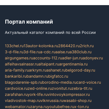
Портал компаний
Актуальный каталог компаний по всей России
133chel.ru
13autor-kolonka.ru
2864420.ru
2rich.ru
3-d-file.ru
3d-file.ru
a-cdc.ru
aalse.ru
a380club.ru
airgungames.ru
accounts-112.ru
adler-jun.ru
adonyev.ru
alfeihavsalnassr.ru
altaipant.ru
argentinamia.ru
aria-family.ru
arkrym.ru
ashanet.ru
belgorod-day.ru
bankaribi.ru
bandamn.ru
bigfatcc.ru
blagodarenie-spb.ru
borodino-media.ru
card-voice.ru
cardvoice.ru
zed-online.ru
zvonitut.ru
zebra-tlt.ru
zarafshan.ru
york-life.ru
vintovoykompressor.ru
vladivostok-map.ru
vlknrussia.ru
wasabi-shop.ru
webamator.ru
zaryna.ru
youtubefree.ru
x-ton.ru