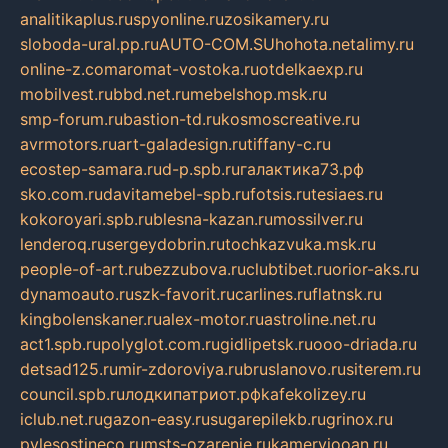
analitikaplus.ru
spyonline.ru
zosikamery.ru
sloboda-ural.pp.ru
AUTO-COM.SU
hohota.net
alimy.ru
online-z.com
aromat-vostoka.ru
otdelkaexp.ru
mobilvest.ru
bbd.net.ru
mebelshop.msk.ru
smp-forum.ru
bastion-td.ru
kosmoscreative.ru
avrmotors.ru
art-galadesign.ru
tiffany-c.ru
ecostep-samara.ru
d-p.spb.ru
галактика73.рф
sko.com.ru
davitamebel-spb.ru
fotsis.ru
tesiaes.ru
kokoroyari.spb.ru
blesna-kazan.ru
mossilver.ru
lenderoq.ru
sergeydobrin.ru
tochkazvuka.msk.ru
people-of-art.ru
bezzubova.ru
clubtibet.ru
orior-aks.ru
dynamoauto.ru
szk-favorit.ru
carlines.ru
flatnsk.ru
kingbolenskaner.ru
alex-motor.ru
astroline.net.ru
act1.spb.ru
polyglot.com.ru
gidlipetsk.ru
ooo-driada.ru
detsad125.ru
mir-zdoroviya.ru
bruslanovo.ru
siterem.ru
council.spb.ru
лодкипатриот.рф
kafekolizey.ru
iclub.net.ru
gazon-easy.ru
sugarepilekb.ru
grinox.ru
pylesostineco.ru
msts-ozarenie.ru
kameryjooan.ru