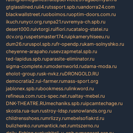
gtglasslined.ru
ii4.ru
tssport.spb.ru
andorra24.com
blackwallstreet.ru
oboimos.ru
optim-doors.com.ru
ikuch.ru
nycr.org.ru
npa21.ru
vremya-ch.spb.ru
desert000.ru
ivtorgi.ru
ifiori.ru
catalog-statei.ru
dcv.org.ru
spetsmaster174.ru
ipkameryhiseeu.ru
dum26.ru
ruspol.spb.ru
fr-opendp.ru
kam-solnyshko.ru
cheyenne-arapaho.ru
sevzapmetal.spb.ru
ted-lapidus.spb.ru
parasite-eliminator.ru
sigma-complete.ru
modernworld.ru
dama-moda.ru
eholot-group.ru
sk-nvkz.ru
DRONGOLD.RU
democratia2.ru
i-farmer.ru
mass-sport.org
jablonex.spb.ru
bookmess.ru
linkword.ru
refineua.com.ru
cs-spec.net.ru
altay-mebel.ru
DNK-THEATRE.RU
mechaniks.spb.ru
ipcamtechage.ru
skosta.ru
a-sun.ru
stroy-ldsp.ru
snowlands.org.ru
childrensshoes.ru
mrlizzy.ru
mebelsofiakrd.ru
bulizhenko.ru
rumantick.net.ru
mtszerno.ru
daily-fishing.ru
glushiteli-v-spb.ru
megasat.org.ru