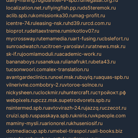
localization.net.ru
flyingfish.pp.ru
ds5teremok.ru
aclib.spb.ru
komissionka30.ru
mag-profit.ru
icentre-74.ru
leasing-nsk.ru
hd39.ru
rcd.com.ru
bioprot.ru
deltaextreme.ru
mirkotlov07.ru
mycrossway.ru
temamedia.ru
art-fusing.ru
cbslefort.ru
sunroadwatch.ru
citroen-yaroslavl.ru
ratnews.msk.ru
sk-if.ru
joomlamoduli.ru
academic-work.ru
bananaboys.ru
sanekua.ru
lianafrukt.ru
beta43.ru
tucsonwoori.com
alex-translation.ru
avantgardeclinics.ru
noel.msk.ru
buylq.ru
aquas-spb.ru
vilnerivne.com
bobry-2.ru
vtoroe-solnce.ru
nickysheen.ru
clockmir.ru
huntercraft.ru
стройокт.рф
webpixels.ru
pczz.msk.su
petrodvorets.spb.ru
nsintermed.spb.ru
avtovirazh-24.ru
jazzq.ru
czecot.ru
cruizi.spb.ru
spasskaya.spb.ru
kniris.ru
vkpeople.com
maminy-mysli.ru
arionorel.ru
khuseniosif.ru
dotmediacup.spb.ru
mebel-tiraspol.ru
all-books.biz