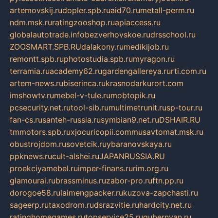
artemovskij.ru
dopler.spb.ru
aid70.ru
metall-perm.ru
ndm.msk.ru
ratingzooshop.ru
apiaccess.ru
globalautotrade.info
bezverhovskoe.ru
drsschool.ru
ZOOSMART.SPB.RU
dalakony.ru
medikijob.ru
remontt.spb.ru
photostudia.spb.ru
myragon.ru
terramia.ru
academy62.ru
gardengallereya.ru
rti.com.ru
artem-news.ru
biserinca.ru
krasnodarkurort.com
imshowtv.ru
mebel-v-tule.ru
mobtopik.ru
pcsecurity.net.ru
tool-sib.ru
multimetrunit.ru
sp-tour.ru
fan-cs.ru
santeh-russia.ru
symbian9.net.ru
DSHAIR.RU
tmmotors.spb.ru
xjocuricopii.com
musavtomat.msk.ru
obustrojdom.ru
sovetcik.ru
ybaranovskaya.ru
ppknews.ru
cult-alshei.ru
JAPANRUSSIA.RU
proekciyamebel.ru
imper-finans.ru
rim.org.ru
glamourai.ru
brassminus.ru
zabor-pro.ru
ftn.pp.ru
dorogoe58.ru
laimengpacker.ru
kuzova-zapchasti.ru
sageerp.ru
taxodrom.ru
dsrazvitie.ru
hardcity.net.ru
ratinghomegames.ru
topservice25.ru
gubernyan.ru