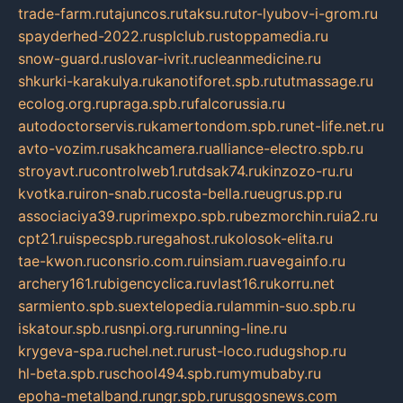
trade-farm.ru
tajuncos.ru
taksu.ru
tor-lyubov-i-grom.ru
spayderhed-2022.ru
splclub.ru
stoppamedia.ru
snow-guard.ru
slovar-ivrit.ru
cleanmedicine.ru
shkurki-karakulya.ru
kanotiforet.spb.ru
tutmassage.ru
ecolog.org.ru
praga.spb.ru
falcorussia.ru
autodoctorservis.ru
kamertondom.spb.ru
net-life.net.ru
avto-vozim.ru
sakhcamera.ru
alliance-electro.spb.ru
stroyavt.ru
controlweb1.ru
tdsak74.ru
kinzozo-ru.ru
kvotka.ru
iron-snab.ru
costa-bella.ru
eugrus.pp.ru
associaciya39.ru
primexpo.spb.ru
bezmorchin.ru
ia2.ru
cpt21.ru
ispecspb.ru
regahost.ru
kolosok-elita.ru
tae-kwon.ru
consrio.com.ru
insiam.ru
avegainfo.ru
archery161.ru
bigencyclica.ru
vlast16.ru
korru.net
sarmiento.spb.su
extelopedia.ru
lammin-suo.spb.ru
iskatour.spb.ru
snpi.org.ru
running-line.ru
krygeva-spa.ru
chel.net.ru
rust-loco.ru
dugshop.ru
hl-beta.spb.ru
school494.spb.ru
mymubaby.ru
epoha-metalband.ru
ngr.spb.ru
rusgosnews.com