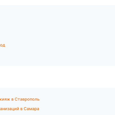
род
акияж в Ставрополь
ганизаций в Самара