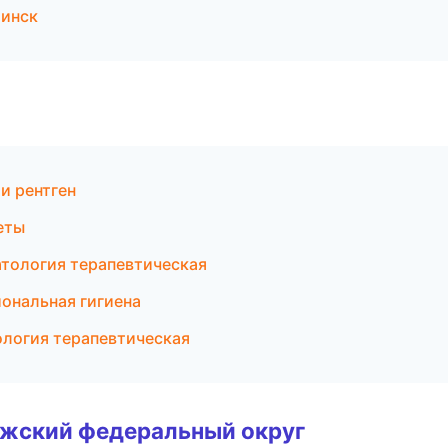
бинск
и рентген
еты
атология терапевтическая
иональная гигиена
ология терапевтическая
лжский федеральный округ