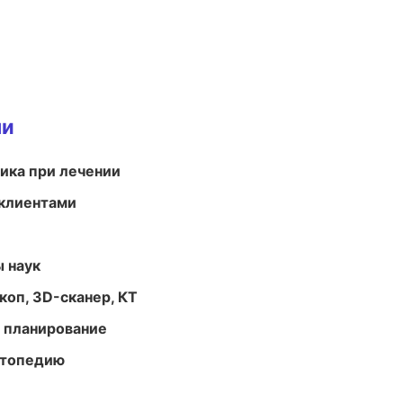
ми
тика при лечении
 клиентами
ы наук
оп, 3D-сканер, КТ
 планирование
ортопедию