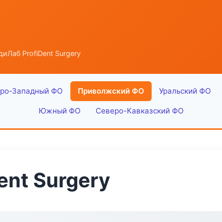
иЛаб ProfiDent Surgery
ро-Западный ФО
Приволжский ФО
Уральский ФО
Южный ФО
Северо-Кавказский ФО
ent Surgery