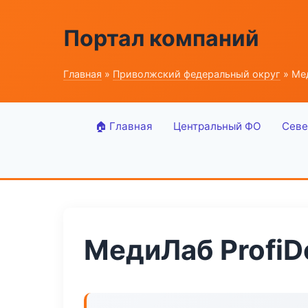
Портал компаний
Главная
»
Приволжский федеральный округ
» Мед
🏠 Главная
Центральный ФО
Севе
МедиЛаб ProfiD