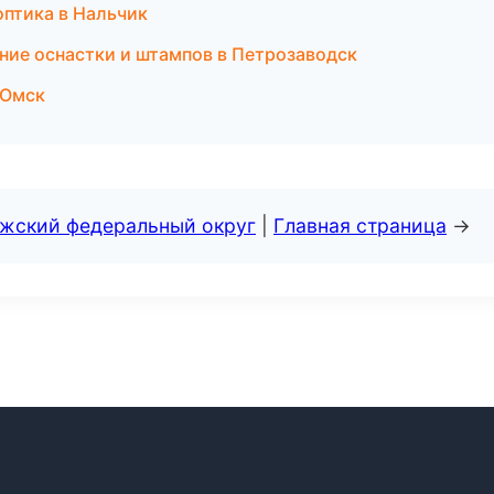
оптика в Нальчик
ние оснастки и штампов в Петрозаводск
в Омск
лжский федеральный округ
|
Главная страница
→