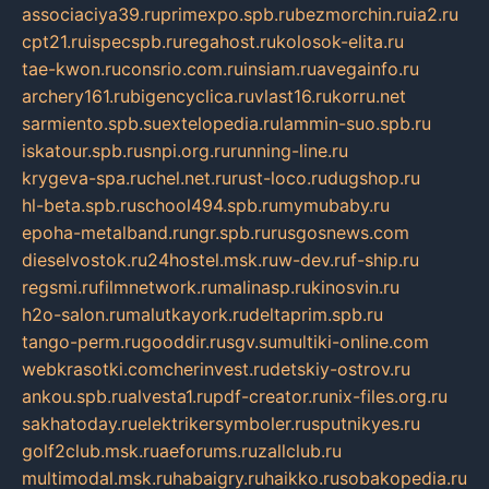
associaciya39.ru
primexpo.spb.ru
bezmorchin.ru
ia2.ru
cpt21.ru
ispecspb.ru
regahost.ru
kolosok-elita.ru
tae-kwon.ru
consrio.com.ru
insiam.ru
avegainfo.ru
archery161.ru
bigencyclica.ru
vlast16.ru
korru.net
sarmiento.spb.su
extelopedia.ru
lammin-suo.spb.ru
iskatour.spb.ru
snpi.org.ru
running-line.ru
krygeva-spa.ru
chel.net.ru
rust-loco.ru
dugshop.ru
hl-beta.spb.ru
school494.spb.ru
mymubaby.ru
epoha-metalband.ru
ngr.spb.ru
rusgosnews.com
dieselvostok.ru
24hostel.msk.ru
w-dev.ru
f-ship.ru
regsmi.ru
filmnetwork.ru
malinasp.ru
kinosvin.ru
h2o-salon.ru
malutkayork.ru
deltaprim.spb.ru
tango-perm.ru
gooddir.ru
sgv.su
multiki-online.com
webkrasotki.com
cherinvest.ru
detskiy-ostrov.ru
ankou.spb.ru
alvesta1.ru
pdf-creator.ru
nix-files.org.ru
sakhatoday.ru
elektrikersymboler.ru
sputnikyes.ru
golf2club.msk.ru
aeforums.ru
zallclub.ru
multimodal.msk.ru
habaigry.ru
haikko.ru
sobakopedia.ru