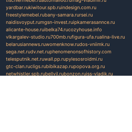
yardbar.ru
kiwitour.spb.ru
indesign.com.ru
freestylemebel.ru
bany-samara.ru
rsei.ru
naidisvoyput.ru
mgsn-invest.ru
ipkamerasannce.ru
alicante-house.ru
ibelka74.ru
cozyhouse.info
vlkargalev-studio.ru
700mb.ru
figura-ufa.ru
alina-live.ru
belarusiannews.ru
womenknow.ru
dos-vniimk.ru
sega.net.ru
dv.net.ru
phenomenonsofhistory.com
telesputnik.net.ru
wall.pp.ru
pylesosroidmi.ru
gtc-clan.ru
cligs.ru
bibikazap.ru
popova.org.ru
netwhistler.spb.ru
bellvil.ru
bonzon.ru
iss-vladik.ru
defiparis.net.ru
las-gryzas.ru
amku.ru
electednews.spb.ru
feather.org.ru
spar72.ru
tankiigri.ru
dominus.com.ru
ibtree.ru
sanykool.pp.ru
unixlib.org.ru
menatep.spb.ru
gartenterrassen.ru
printeka.ru
skvozilka.com.ru
parkovka-pub.ru
lovemobi.ru
art-ru.ru
emulatorz.com.ru
alucomp.com.ru
tatforum.com.ru
alternativa-profi.ru
dermakler.ru
artsurvey.ru
aredir.ru