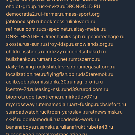
eholot-group.ru
sk-nvkz.ru
DRONGOLD.RU
democratia2.ru
i-farmer.ru
mass-sport.org
jablonex.spb.ru
bookmess.ru
linkword.ru
refineua.com.ru
cs-spec.net.ru
altay-mebel.ru
DNK-THEATRE.RU
mechaniks.spb.ru
ipcamtechage.ru
skosta.ru
a-sun.ru
stroy-ldsp.ru
snowlands.org.ru
childrensshoes.ru
mrlizzy.ru
mebelsofiakrd.ru
bulizhenko.ru
rumantick.net.ru
mtszerno.ru
daily-fishing.ru
glushiteli-v-spb.ru
megasat.org.ru
localization.net.ru
flyingfish.pp.ru
ds5teremok.ru
aclib.spb.ru
komissionka30.ru
mag-profit.ru
icentre-74.ru
leasing-nsk.ru
hd39.ru
rcd.com.ru
bioprot.ru
deltaextreme.ru
mirkotlov07.ru
mycrossway.ru
temamedia.ru
art-fusing.ru
cbslefort.ru
sunroadwatch.ru
citroen-yaroslavl.ru
ratnews.msk.ru
sk-if.ru
joomlamoduli.ru
academic-work.ru
bananaboys.ru
sanekua.ru
lianafrukt.ru
beta43.ru
tucsonwoori.com
alex-translation.ru