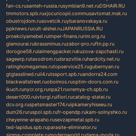
fan-cs.ru
santeh-russia.ru
symbian9.net.ru
DSHAIR.RU
tmmotors.spb.ru
xjocuricopii.com
musavtomat.msk.ru
obustrojdom.ru
sovetcik.ru
ybaranovskaya.ru
ppknews.ru
cult-alshei.ru
JAPANRUSSIA.RU
proekciyamebel.ru
imper-finans.ru
rim.org.ru
glamourai.ru
brassminus.ru
zabor-pro.ru
ftn.pp.ru
dorogoe58.ru
laimengpacker.ru
kuzova-zapchasti.ru
sageerp.ru
taxodrom.ru
dsrazvitie.ru
hardcity.net.ru
ratinghomegames.ru
topservice25.ru
gubernyan.ru
gtglasslined.ru
ii4.ru
tssport.spb.ru
andorra24.com
blackwallstreet.ru
oboimos.ru
optim-doors.com.ru
ikuch.ru
nycr.org.ru
npa21.ru
vremya-ch.spb.ru
desert000.ru
ivtorgi.ru
ifiori.ru
catalog-statei.ru
dcv.org.ru
spetsmaster174.ru
ipkameryhiseeu.ru
dum26.ru
ruspol.spb.ru
fr-opendp.ru
kam-solnyshko.ru
cheyenne-arapaho.ru
sevzapmetal.spb.ru
ted-lapidus.spb.ru
parasite-eliminator.ru
sigma-complete.ru
modernworld.ru
dama-moda.ru