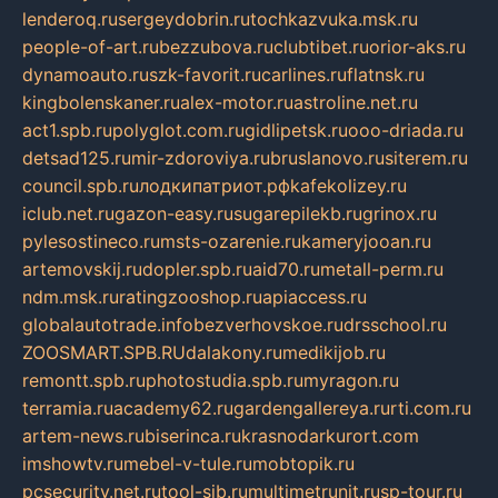
lenderoq.ru
sergeydobrin.ru
tochkazvuka.msk.ru
people-of-art.ru
bezzubova.ru
clubtibet.ru
orior-aks.ru
dynamoauto.ru
szk-favorit.ru
carlines.ru
flatnsk.ru
kingbolenskaner.ru
alex-motor.ru
astroline.net.ru
act1.spb.ru
polyglot.com.ru
gidlipetsk.ru
ooo-driada.ru
detsad125.ru
mir-zdoroviya.ru
bruslanovo.ru
siterem.ru
council.spb.ru
лодкипатриот.рф
kafekolizey.ru
iclub.net.ru
gazon-easy.ru
sugarepilekb.ru
grinox.ru
pylesostineco.ru
msts-ozarenie.ru
kameryjooan.ru
artemovskij.ru
dopler.spb.ru
aid70.ru
metall-perm.ru
ndm.msk.ru
ratingzooshop.ru
apiaccess.ru
globalautotrade.info
bezverhovskoe.ru
drsschool.ru
ZOOSMART.SPB.RU
dalakony.ru
medikijob.ru
remontt.spb.ru
photostudia.spb.ru
myragon.ru
terramia.ru
academy62.ru
gardengallereya.ru
rti.com.ru
artem-news.ru
biserinca.ru
krasnodarkurort.com
imshowtv.ru
mebel-v-tule.ru
mobtopik.ru
pcsecurity.net.ru
tool-sib.ru
multimetrunit.ru
sp-tour.ru