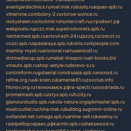
avantgardeclinics.ru
noel.msk.ru
buylq.ru
aquas-spb.ru
vilnerivne.com
bobry-2.ru
vtoroe-solnce.ru
nickysheen.ru
clockmir.ru
huntercraft.ru
стройокт.рф
webpixels.ru
pczz.msk.su
petrodvorets.spb.ru
nsintermed.spb.ru
avtovirazh-24.ru
jazzq.ru
czecot.ru
cruizi.spb.ru
spasskaya.spb.ru
kniris.ru
vkpeople.com
maminy-mysli.ru
arionorel.ru
khuseniosif.ru
dotmediacup.spb.ru
mebel-tiraspol.ru
all-books.biz
vmauto.spb.ru
shop-astyle.ru
derevo-s.ru
contrinform.ru
gutserial.ru
mdrussia.spb.ru
monod.ru
refine.org.ru
uk-krein.ru
kamensk61.ru
zooclub.info
filonov.org.ru
технокамск.рф
ra-spectr.ru
ooodriada.ru
promelmash.spb.ru
ixtys.spb.ru
fccity.ru
glamourstudio.spb.ru
kola-nature.org
spbmaster.spb.ru
musicoutlet.ru
china.msk.ru
bulldog.su
grimm-online.ru
outlander.net.ru
maga.spb.ru
anime-sell.ru
keseloy.ru
газприборсервис.рф
karmin.spb.ru
shekswood.ru
tischlermebel.ru
automall66.ru
mag-vladimir.ru