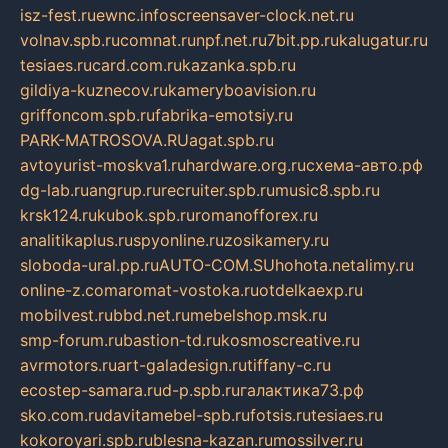
isz-fest.ru
ewnc.info
screensaver-clock.net.ru
volnav.spb.ru
comnat.ru
npf.net.ru
7bit.pp.ru
kalugatur.ru
tesiaes.ru
card.com.ru
kazanka.spb.ru
gildiya-kuznecov.ru
kameryboavision.ru
griffoncom.spb.ru
fabrika-emotsiy.ru
PARK-MATROSOVA.RU
agat.spb.ru
avtoyurist-moskva1.ru
hardware.org.ru
схема-авто.рф
dg-lab.ru
angrup.ru
recruiter.spb.ru
music8.spb.ru
krsk124.ru
kubok.spb.ru
romanofforex.ru
analitikaplus.ru
spyonline.ru
zosikamery.ru
sloboda-ural.pp.ru
AUTO-COM.SU
hohota.net
alimy.ru
online-z.com
aromat-vostoka.ru
otdelkaexp.ru
mobilvest.ru
bbd.net.ru
mebelshop.msk.ru
smp-forum.ru
bastion-td.ru
kosmoscreative.ru
avrmotors.ru
art-galadesign.ru
tiffany-c.ru
ecostep-samara.ru
d-p.spb.ru
галактика73.рф
sko.com.ru
davitamebel-spb.ru
fotsis.ru
tesiaes.ru
kokoroyari.spb.ru
blesna-kazan.ru
mossilver.ru