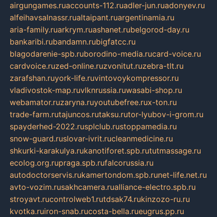
airgungames.ru
accounts-112.ru
adler-jun.ru
adonyev.ru
alfeihavsalnassr.ru
altaipant.ru
argentinamia.ru
aria-family.ru
arkrym.ru
ashanet.ru
belgorod-day.ru
bankaribi.ru
bandamn.ru
bigfatcc.ru
blagodarenie-spb.ru
borodino-media.ru
card-voice.ru
cardvoice.ru
zed-online.ru
zvonitut.ru
zebra-tlt.ru
zarafshan.ru
york-life.ru
vintovoykompressor.ru
vladivostok-map.ru
vlknrussia.ru
wasabi-shop.ru
webamator.ru
zaryna.ru
youtubefree.ru
x-ton.ru
trade-farm.ru
tajuncos.ru
taksu.ru
tor-lyubov-i-grom.ru
spayderhed-2022.ru
splclub.ru
stoppamedia.ru
snow-guard.ru
slovar-ivrit.ru
cleanmedicine.ru
shkurki-karakulya.ru
kanotiforet.spb.ru
tutmassage.ru
ecolog.org.ru
praga.spb.ru
falcorussia.ru
autodoctorservis.ru
kamertondom.spb.ru
net-life.net.ru
avto-vozim.ru
sakhcamera.ru
alliance-electro.spb.ru
stroyavt.ru
controlweb1.ru
tdsak74.ru
kinzozo-ru.ru
kvotka.ru
iron-snab.ru
costa-bella.ru
eugrus.pp.ru