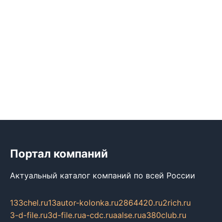
Портал компаний
Актуальный каталог компаний по всей России
133chel.ru
13autor-kolonka.ru
2864420.ru
2rich.ru
3-d-file.ru
3d-file.ru
a-cdc.ru
aalse.ru
a380club.ru