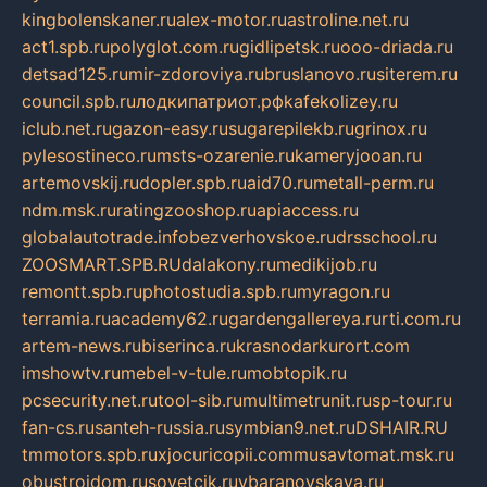
kingbolenskaner.ru
alex-motor.ru
astroline.net.ru
act1.spb.ru
polyglot.com.ru
gidlipetsk.ru
ooo-driada.ru
detsad125.ru
mir-zdoroviya.ru
bruslanovo.ru
siterem.ru
council.spb.ru
лодкипатриот.рф
kafekolizey.ru
iclub.net.ru
gazon-easy.ru
sugarepilekb.ru
grinox.ru
pylesostineco.ru
msts-ozarenie.ru
kameryjooan.ru
artemovskij.ru
dopler.spb.ru
aid70.ru
metall-perm.ru
ndm.msk.ru
ratingzooshop.ru
apiaccess.ru
globalautotrade.info
bezverhovskoe.ru
drsschool.ru
ZOOSMART.SPB.RU
dalakony.ru
medikijob.ru
remontt.spb.ru
photostudia.spb.ru
myragon.ru
terramia.ru
academy62.ru
gardengallereya.ru
rti.com.ru
artem-news.ru
biserinca.ru
krasnodarkurort.com
imshowtv.ru
mebel-v-tule.ru
mobtopik.ru
pcsecurity.net.ru
tool-sib.ru
multimetrunit.ru
sp-tour.ru
fan-cs.ru
santeh-russia.ru
symbian9.net.ru
DSHAIR.RU
tmmotors.spb.ru
xjocuricopii.com
musavtomat.msk.ru
obustrojdom.ru
sovetcik.ru
ybaranovskaya.ru