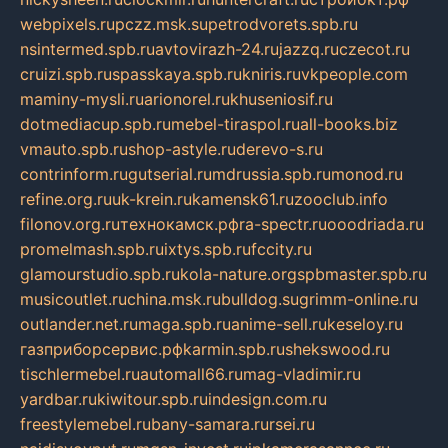
webpixels.ru
pczz.msk.su
petrodvorets.spb.ru
nsintermed.spb.ru
avtovirazh-24.ru
jazzq.ru
czecot.ru
cruizi.spb.ru
spasskaya.spb.ru
kniris.ru
vkpeople.com
maminy-mysli.ru
arionorel.ru
khuseniosif.ru
dotmediacup.spb.ru
mebel-tiraspol.ru
all-books.biz
vmauto.spb.ru
shop-astyle.ru
derevo-s.ru
contrinform.ru
gutserial.ru
mdrussia.spb.ru
monod.ru
refine.org.ru
uk-krein.ru
kamensk61.ru
zooclub.info
filonov.org.ru
технокамск.рф
ra-spectr.ru
ooodriada.ru
promelmash.spb.ru
ixtys.spb.ru
fccity.ru
glamourstudio.spb.ru
kola-nature.org
spbmaster.spb.ru
musicoutlet.ru
china.msk.ru
bulldog.su
grimm-online.ru
outlander.net.ru
maga.spb.ru
anime-sell.ru
keseloy.ru
газприборсервис.рф
karmin.spb.ru
shekswood.ru
tischlermebel.ru
automall66.ru
mag-vladimir.ru
yardbar.ru
kiwitour.spb.ru
indesign.com.ru
freestylemebel.ru
bany-samara.ru
rsei.ru