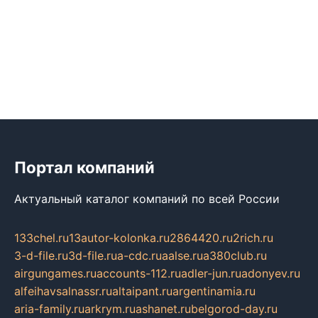
Портал компаний
Актуальный каталог компаний по всей России
133chel.ru
13autor-kolonka.ru
2864420.ru
2rich.ru
3-d-file.ru
3d-file.ru
a-cdc.ru
aalse.ru
a380club.ru
airgungames.ru
accounts-112.ru
adler-jun.ru
adonyev.ru
alfeihavsalnassr.ru
altaipant.ru
argentinamia.ru
aria-family.ru
arkrym.ru
ashanet.ru
belgorod-day.ru