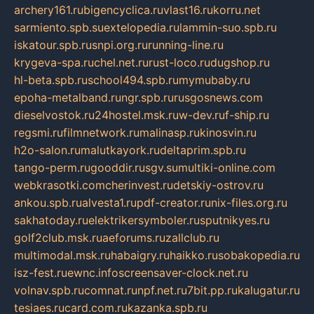
archery161.ru
bigencyclica.ru
vlast16.ru
korru.net
sarmiento.spb.su
extelopedia.ru
lammin-suo.spb.ru
iskatour.spb.ru
snpi.org.ru
running-line.ru
krygeva-spa.ru
chel.net.ru
rust-loco.ru
dugshop.ru
hl-beta.spb.ru
school494.spb.ru
mymubaby.ru
epoha-metalband.ru
ngr.spb.ru
rusgosnews.com
dieselvostok.ru
24hostel.msk.ru
w-dev.ru
f-ship.ru
regsmi.ru
filmnetwork.ru
malinasp.ru
kinosvin.ru
h2o-salon.ru
malutkayork.ru
deltaprim.spb.ru
tango-perm.ru
gooddir.ru
sgv.su
multiki-online.com
webkrasotki.com
cherinvest.ru
detskiy-ostrov.ru
ankou.spb.ru
alvesta1.ru
pdf-creator.ru
nix-files.org.ru
sakhatoday.ru
elektrikersymboler.ru
sputnikyes.ru
golf2club.msk.ru
aeforums.ru
zallclub.ru
multimodal.msk.ru
habaigry.ru
haikko.ru
sobakopedia.ru
isz-fest.ru
ewnc.info
screensaver-clock.net.ru
volnav.spb.ru
comnat.ru
npf.net.ru
7bit.pp.ru
kalugatur.ru
tesiaes.ru
card.com.ru
kazanka.spb.ru