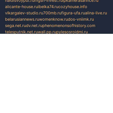
naidisvoyput.ru
mgsn-invest.ru
ipkamerasannce.ru
alicante-house.ru
ibelka74.ru
cozyhouse.info
vlkargalev-studio.ru
700mb.ru
figura-ufa.ru
alina-live.ru
belarusiannews.ru
womenknow.ru
dos-vniimk.ru
sega.net.ru
dv.net.ru
phenomenonsofhistory.com
telesputnik.net.ru
wall.pp.ru
pylesosroidmi.ru
gtc-clan.ru
cligs.ru
bibikazap.ru
popova.org.ru
netwhistler.spb.ru
bellvil.ru
bonzon.ru
iss-vladik.ru
defiparis.net.ru
las-gryzas.ru
amku.ru
electednews.spb.ru
feather.org.ru
spar72.ru
tankiigri.ru
dominus.com.ru
ibtree.ru
sanykool.pp.ru
unixlib.org.ru
menatep.spb.ru
gartenterrassen.ru
printeka.ru
skvozilka.com.ru
parkovka-pub.ru
lovemobi.ru
art-ru.ru
emulatorz.com.ru
alucomp.com.ru
tatforum.com.ru
alternativa-profi.ru
dermakler.ru
artsurvey.ru
aredir.ru
khimspas.ru
centr-maxi.ru
2018r.ru
bort-stomer-defort.ru
professional2.ru
gibsons.ru
artselena.ru
art-pilot.ru
ingredient.spb.ru