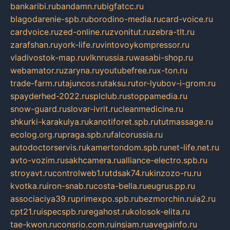
bankaribi.ru
bandamn.ru
bigfatcc.ru
blagodarenie-spb.ru
borodino-media.ru
card-voice.ru
cardvoice.ru
zed-online.ru
zvonitut.ru
zebra-tlt.ru
zarafshan.ru
york-life.ru
vintovoykompressor.ru
vladivostok-map.ru
vlknrussia.ru
wasabi-shop.ru
webamator.ru
zaryna.ru
youtubefree.ru
x-ton.ru
trade-farm.ru
tajuncos.ru
taksu.ru
tor-lyubov-i-grom.ru
spayderhed-2022.ru
splclub.ru
stoppamedia.ru
snow-guard.ru
slovar-ivrit.ru
cleanmedicine.ru
shkurki-karakulya.ru
kanotiforet.spb.ru
tutmassage.ru
ecolog.org.ru
praga.spb.ru
falcorussia.ru
autodoctorservis.ru
kamertondom.spb.ru
net-life.net.ru
avto-vozim.ru
sakhcamera.ru
alliance-electro.spb.ru
stroyavt.ru
controlweb1.ru
tdsak74.ru
kinzozo-ru.ru
kvotka.ru
iron-snab.ru
costa-bella.ru
eugrus.pp.ru
associaciya39.ru
primexpo.spb.ru
bezmorchin.ru
ia2.ru
cpt21.ru
ispecspb.ru
regahost.ru
kolosok-elita.ru
tae-kwon.ru
consrio.com.ru
insiam.ru
avegainfo.ru