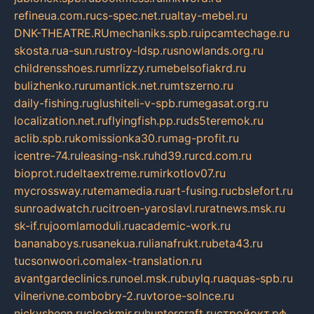
refineua.com.ru
cs-spec.net.ru
altay-mebel.ru
DNK-THEATRE.RU
mechaniks.spb.ru
ipcamtechage.ru
skosta.ru
a-sun.ru
stroy-ldsp.ru
snowlands.org.ru
childrensshoes.ru
mrlizzy.ru
mebelsofiakrd.ru
bulizhenko.ru
rumantick.net.ru
mtszerno.ru
daily-fishing.ru
glushiteli-v-spb.ru
megasat.org.ru
localization.net.ru
flyingfish.pp.ru
ds5teremok.ru
aclib.spb.ru
komissionka30.ru
mag-profit.ru
icentre-74.ru
leasing-nsk.ru
hd39.ru
rcd.com.ru
bioprot.ru
deltaextreme.ru
mirkotlov07.ru
mycrossway.ru
temamedia.ru
art-fusing.ru
cbslefort.ru
sunroadwatch.ru
citroen-yaroslavl.ru
ratnews.msk.ru
sk-if.ru
joomlamoduli.ru
academic-work.ru
bananaboys.ru
sanekua.ru
lianafrukt.ru
beta43.ru
tucsonwoori.com
alex-translation.ru
avantgardeclinics.ru
noel.msk.ru
buylq.ru
aquas-spb.ru
vilnerivne.com
bobry-2.ru
vtoroe-solnce.ru
nickysheen.ru
clockmir.ru
huntercraft.ru
стройокт.рф