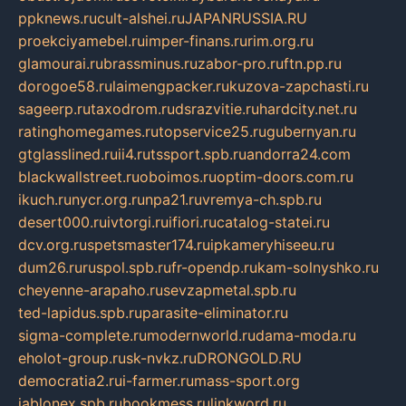
ppknews.ru
cult-alshei.ru
JAPANRUSSIA.RU
proekciyamebel.ru
imper-finans.ru
rim.org.ru
glamourai.ru
brassminus.ru
zabor-pro.ru
ftn.pp.ru
dorogoe58.ru
laimengpacker.ru
kuzova-zapchasti.ru
sageerp.ru
taxodrom.ru
dsrazvitie.ru
hardcity.net.ru
ratinghomegames.ru
topservice25.ru
gubernyan.ru
gtglasslined.ru
ii4.ru
tssport.spb.ru
andorra24.com
blackwallstreet.ru
oboimos.ru
optim-doors.com.ru
ikuch.ru
nycr.org.ru
npa21.ru
vremya-ch.spb.ru
desert000.ru
ivtorgi.ru
ifiori.ru
catalog-statei.ru
dcv.org.ru
spetsmaster174.ru
ipkameryhiseeu.ru
dum26.ru
ruspol.spb.ru
fr-opendp.ru
kam-solnyshko.ru
cheyenne-arapaho.ru
sevzapmetal.spb.ru
ted-lapidus.spb.ru
parasite-eliminator.ru
sigma-complete.ru
modernworld.ru
dama-moda.ru
eholot-group.ru
sk-nvkz.ru
DRONGOLD.RU
democratia2.ru
i-farmer.ru
mass-sport.org
jablonex.spb.ru
bookmess.ru
linkword.ru