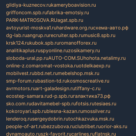
gildiya-kuznecov.ru
kameryboavision.ru
griffoncom.spb.ru
fabrika-emotsiy.ru
PARK-MATROSOVA.RU
agat.spb.ru
avtoyurist-moskva1.ru
hardware.org.ru
схема-авто.рф
dg-lab.ru
angrup.ru
recruiter.spb.ru
music8.spb.ru
krsk124.ru
kubok.spb.ru
romanofforex.ru
analitikaplus.ru
spyonline.ru
zosikamery.ru
sloboda-ural.pp.ru
AUTO-COM.SU
hohota.net
alimy.ru
online-z.com
aromat-vostoka.ru
otdelkaexp.ru
mobilvest.ru
bbd.net.ru
mebelshop.msk.ru
smp-forum.ru
bastion-td.ru
kosmoscreative.ru
avrmotors.ru
art-galadesign.ru
tiffany-c.ru
ecostep-samara.ru
d-p.spb.ru
галактика73.рф
sko.com.ru
davitamebel-spb.ru
fotsis.ru
tesiaes.ru
kokoroyari.spb.ru
blesna-kazan.ru
mossilver.ru
lenderoq.ru
sergeydobrin.ru
tochkazvuka.msk.ru
people-of-art.ru
bezzubova.ru
clubtibet.ru
orior-aks.ru
dynamoauto.ru
szk-favorit.ru
carlines.ru
flatnsk.ru