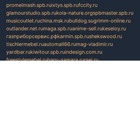
promelmash.spb.ru
ixtys.spb.ru
fccity.ru
glamourstudio.spb.ru
kola-nature.org
spbmaster.spb.ru
musicoutlet.ru
china.msk.ru
bulldog.su
grimm-online.ru
outlander.net.ru
maga.spb.ru
anime-sell.ru
keseloy.ru
газприборсервис.рф
karmin.spb.ru
shekswood.ru
tischlermebel.ru
automall66.ru
mag-vladimir.ru
yardbar.ru
kiwitour.spb.ru
indesign.com.ru
freestylemebel.ru
bany-samara.ru
rsei.ru
naidisvoyput.ru
mgsn-invest.ru
ipkamerasannce.ru
alicante-house.ru
ibelka74.ru
cozyhouse.info
vlkargalev-studio.ru
700mb.ru
figura-ufa.ru
alina-live.ru
belarusiannews.ru
womenknow.ru
dos-vniimk.ru
sega.net.ru
dv.net.ru
phenomenonsofhistory.com
telesputnik.net.ru
wall.pp.ru
pylesosroidmi.ru
gtc-clan.ru
cligs.ru
bibikazap.ru
popova.org.ru
netwhistler.spb.ru
bellvil.ru
bonzon.ru
iss-vladik.ru
defiparis.net.ru
las-gryzas.ru
amku.ru
electednews.spb.ru
feather.org.ru
spar72.ru
tankiigri.ru