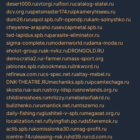
desert000.ru
ivtorgi.ru
ifiori.ru
catalog-statei.ru
dcv.org.ru
spetsmaster174.ru
ipkameryhiseeu.ru
dum26.ru
ruspol.spb.ru
fr-opendp.ru
kam-solnyshko.ru
cheyenne-arapaho.ru
sevzapmetal.spb.ru
ted-lapidus.spb.ru
parasite-eliminator.ru
sigma-complete.ru
modernworld.ru
dama-moda.ru
eholot-group.ru
sk-nvkz.ru
DRONGOLD.RU
democratia2.ru
i-farmer.ru
mass-sport.org
jablonex.spb.ru
bookmess.ru
linkword.ru
refineua.com.ru
cs-spec.net.ru
altay-mebel.ru
DNK-THEATRE.RU
mechaniks.spb.ru
ipcamtechage.ru
skosta.ru
a-sun.ru
stroy-ldsp.ru
snowlands.org.ru
childrensshoes.ru
mrlizzy.ru
mebelsofiakrd.ru
bulizhenko.ru
rumantick.net.ru
mtszerno.ru
daily-fishing.ru
glushiteli-v-spb.ru
megasat.org.ru
localization.net.ru
flyingfish.pp.ru
ds5teremok.ru
aclib.spb.ru
komissionka30.ru
mag-profit.ru
icentre-74.ru
leasing-nsk.ru
hd39.ru
rcd.com.ru