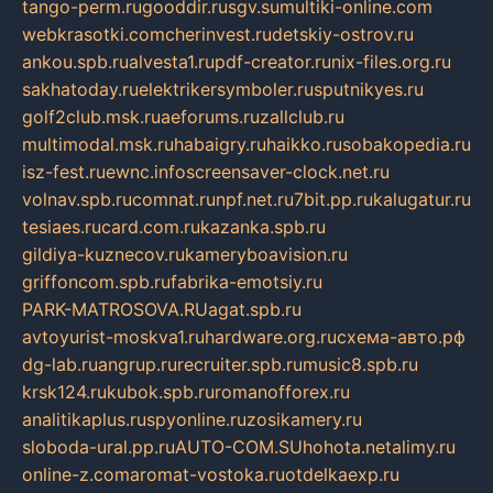
tango-perm.ru
gooddir.ru
sgv.su
multiki-online.com
webkrasotki.com
cherinvest.ru
detskiy-ostrov.ru
ankou.spb.ru
alvesta1.ru
pdf-creator.ru
nix-files.org.ru
sakhatoday.ru
elektrikersymboler.ru
sputnikyes.ru
golf2club.msk.ru
aeforums.ru
zallclub.ru
multimodal.msk.ru
habaigry.ru
haikko.ru
sobakopedia.ru
isz-fest.ru
ewnc.info
screensaver-clock.net.ru
volnav.spb.ru
comnat.ru
npf.net.ru
7bit.pp.ru
kalugatur.ru
tesiaes.ru
card.com.ru
kazanka.spb.ru
gildiya-kuznecov.ru
kameryboavision.ru
griffoncom.spb.ru
fabrika-emotsiy.ru
PARK-MATROSOVA.RU
agat.spb.ru
avtoyurist-moskva1.ru
hardware.org.ru
схема-авто.рф
dg-lab.ru
angrup.ru
recruiter.spb.ru
music8.spb.ru
krsk124.ru
kubok.spb.ru
romanofforex.ru
analitikaplus.ru
spyonline.ru
zosikamery.ru
sloboda-ural.pp.ru
AUTO-COM.SU
hohota.net
alimy.ru
online-z.com
aromat-vostoka.ru
otdelkaexp.ru