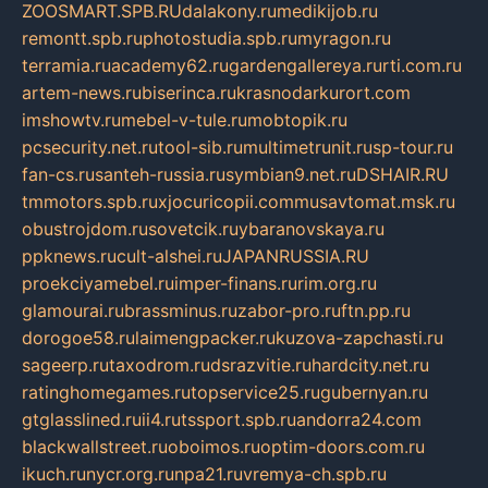
ZOOSMART.SPB.RU
dalakony.ru
medikijob.ru
remontt.spb.ru
photostudia.spb.ru
myragon.ru
terramia.ru
academy62.ru
gardengallereya.ru
rti.com.ru
artem-news.ru
biserinca.ru
krasnodarkurort.com
imshowtv.ru
mebel-v-tule.ru
mobtopik.ru
pcsecurity.net.ru
tool-sib.ru
multimetrunit.ru
sp-tour.ru
fan-cs.ru
santeh-russia.ru
symbian9.net.ru
DSHAIR.RU
tmmotors.spb.ru
xjocuricopii.com
musavtomat.msk.ru
obustrojdom.ru
sovetcik.ru
ybaranovskaya.ru
ppknews.ru
cult-alshei.ru
JAPANRUSSIA.RU
proekciyamebel.ru
imper-finans.ru
rim.org.ru
glamourai.ru
brassminus.ru
zabor-pro.ru
ftn.pp.ru
dorogoe58.ru
laimengpacker.ru
kuzova-zapchasti.ru
sageerp.ru
taxodrom.ru
dsrazvitie.ru
hardcity.net.ru
ratinghomegames.ru
topservice25.ru
gubernyan.ru
gtglasslined.ru
ii4.ru
tssport.spb.ru
andorra24.com
blackwallstreet.ru
oboimos.ru
optim-doors.com.ru
ikuch.ru
nycr.org.ru
npa21.ru
vremya-ch.spb.ru