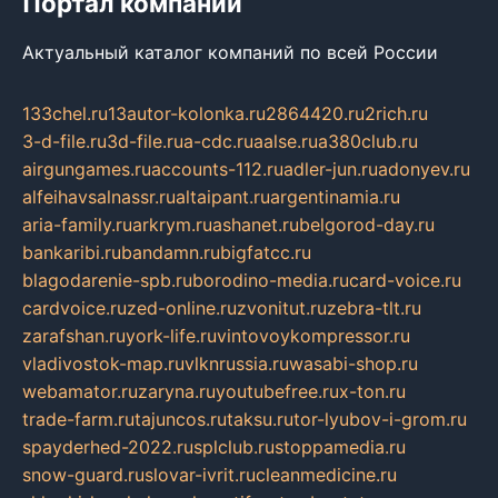
Портал компаний
Актуальный каталог компаний по всей России
133chel.ru
13autor-kolonka.ru
2864420.ru
2rich.ru
3-d-file.ru
3d-file.ru
a-cdc.ru
aalse.ru
a380club.ru
airgungames.ru
accounts-112.ru
adler-jun.ru
adonyev.ru
alfeihavsalnassr.ru
altaipant.ru
argentinamia.ru
aria-family.ru
arkrym.ru
ashanet.ru
belgorod-day.ru
bankaribi.ru
bandamn.ru
bigfatcc.ru
blagodarenie-spb.ru
borodino-media.ru
card-voice.ru
cardvoice.ru
zed-online.ru
zvonitut.ru
zebra-tlt.ru
zarafshan.ru
york-life.ru
vintovoykompressor.ru
vladivostok-map.ru
vlknrussia.ru
wasabi-shop.ru
webamator.ru
zaryna.ru
youtubefree.ru
x-ton.ru
trade-farm.ru
tajuncos.ru
taksu.ru
tor-lyubov-i-grom.ru
spayderhed-2022.ru
splclub.ru
stoppamedia.ru
snow-guard.ru
slovar-ivrit.ru
cleanmedicine.ru