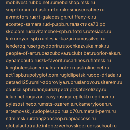
mobilvest.ru
bbd.net.ru
mebelshop.msk.ru
smp-forum.ru
bastion-td.ru
kosmoscreative.ru
avrmotors.ru
art-galadesign.ru
tiffany-c.ru
ecostep-samara.ru
d-p.spb.ru
галактика73.рф
sko.com.ru
davitamebel-spb.ru
fotsis.ru
tesiaes.ru
kokoroyari.spb.ru
blesna-kazan.ru
mossilver.ru
lenderoq.ru
sergeydobrin.ru
tochkazvuka.msk.ru
people-of-art.ru
bezzubova.ru
clubtibet.ru
orior-aks.ru
dynamoauto.ru
szk-favorit.ru
carlines.ru
flatnsk.ru
kingbolenskaner.ru
alex-motor.ru
astroline.net.ru
act1.spb.ru
polyglot.com.ru
gidlipetsk.ru
ooo-driada.ru
detsad125.ru
mir-zdoroviya.ru
bruslanovo.ru
siterem.ru
council.spb.ru
лодкипатриот.рф
kafekolizey.ru
iclub.net.ru
gazon-easy.ru
sugarepilekb.ru
grinox.ru
pylesostineco.ru
msts-ozarenie.ru
kameryjooan.ru
artemovskij.ru
dopler.spb.ru
aid70.ru
metall-perm.ru
ndm.msk.ru
ratingzooshop.ru
apiaccess.ru
globalautotrade.info
bezverhovskoe.ru
drsschool.ru