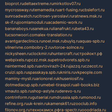
bioprot.ru
deltaextreme.ru
mirkotlov07.ru
mycrossway.ru
temamedia.ru
art-fusing.ru
cbslefort.ru
sunroadwatch.ru
citroen-yaroslavl.ru
ratnews.msk.ru
sk-if.ru
joomlamoduli.ru
academic-work.ru
bananaboys.ru
sanekua.ru
lianafrukt.ru
beta43.ru
tucsonwoori.com
alex-translation.ru
avantgardeclinics.ru
noel.msk.ru
buylq.ru
aquas-spb.ru
vilnerivne.com
bobry-2.ru
vtoroe-solnce.ru
nickysheen.ru
clockmir.ru
huntercraft.ru
стройокт.рф
webpixels.ru
pczz.msk.su
petrodvorets.spb.ru
nsintermed.spb.ru
avtovirazh-24.ru
jazzq.ru
czecot.ru
cruizi.spb.ru
spasskaya.spb.ru
kniris.ru
vkpeople.com
maminy-mysli.ru
arionorel.ru
khuseniosif.ru
dotmediacup.spb.ru
mebel-tiraspol.ru
all-books.biz
vmauto.spb.ru
shop-astyle.ru
derevo-s.ru
contrinform.ru
gutserial.ru
mdrussia.spb.ru
monod.ru
refine.org.ru
uk-krein.ru
kamensk61.ru
zooclub.info
filonov.org.ru
технокамск.рф
ra-spectr.ru
ooodriada.ru