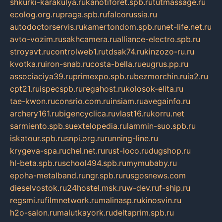
shkurki-karakulya.ru
kanotiforet.spb.ru
tutmassage.ru
ecolog.org.ru
praga.spb.ru
falcorussia.ru
autodoctorservis.ru
kamertondom.spb.ru
net-life.net.ru
avto-vozim.ru
sakhcamera.ru
alliance-electro.spb.ru
stroyavt.ru
controlweb1.ru
tdsak74.ru
kinzozo-ru.ru
kvotka.ru
iron-snab.ru
costa-bella.ru
eugrus.pp.ru
associaciya39.ru
primexpo.spb.ru
bezmorchin.ru
ia2.ru
cpt21.ru
ispecspb.ru
regahost.ru
kolosok-elita.ru
tae-kwon.ru
consrio.com.ru
insiam.ru
avegainfo.ru
archery161.ru
bigencyclica.ru
vlast16.ru
korru.net
sarmiento.spb.su
extelopedia.ru
lammin-suo.spb.ru
iskatour.spb.ru
snpi.org.ru
running-line.ru
krygeva-spa.ru
chel.net.ru
rust-loco.ru
dugshop.ru
hl-beta.spb.ru
school494.spb.ru
mymubaby.ru
epoha-metalband.ru
ngr.spb.ru
rusgosnews.com
dieselvostok.ru
24hostel.msk.ru
w-dev.ru
f-ship.ru
regsmi.ru
filmnetwork.ru
malinasp.ru
kinosvin.ru
h2o-salon.ru
malutkayork.ru
deltaprim.spb.ru