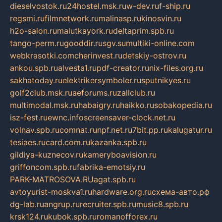
dieselvostok.ru
24hostel.msk.ru
w-dev.ru
f-ship.ru
regsmi.ru
filmnetwork.ru
malinasp.ru
kinosvin.ru
h2o-salon.ru
malutkayork.ru
deltaprim.spb.ru
tango-perm.ru
gooddir.ru
sgv.su
multiki-online.com
webkrasotki.com
cherinvest.ru
detskiy-ostrov.ru
ankou.spb.ru
alvesta1.ru
pdf-creator.ru
nix-files.org.ru
sakhatoday.ru
elektrikersymboler.ru
sputnikyes.ru
golf2club.msk.ru
aeforums.ru
zallclub.ru
multimodal.msk.ru
habaigry.ru
haikko.ru
sobakopedia.ru
isz-fest.ru
ewnc.info
screensaver-clock.net.ru
volnav.spb.ru
comnat.ru
npf.net.ru
7bit.pp.ru
kalugatur.ru
tesiaes.ru
card.com.ru
kazanka.spb.ru
gildiya-kuznecov.ru
kameryboavision.ru
griffoncom.spb.ru
fabrika-emotsiy.ru
PARK-MATROSOVA.RU
agat.spb.ru
avtoyurist-moskva1.ru
hardware.org.ru
схема-авто.рф
dg-lab.ru
angrup.ru
recruiter.spb.ru
music8.spb.ru
krsk124.ru
kubok.spb.ru
romanofforex.ru