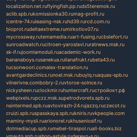
localization.net.ru
flyingfish.pp.ru
ds5teremok.ru
aclib.spb.ru
komissionka30.ru
mag-profit.ru
icentre-74.ru
leasing-nsk.ru
hd39.ru
rcd.com.ru
bioprot.ru
deltaextreme.ru
mirkotlov07.ru
mycrossway.ru
temamedia.ru
art-fusing.ru
cbslefort.ru
sunroadwatch.ru
citroen-yaroslavl.ru
ratnews.msk.ru
sk-if.ru
joomlamoduli.ru
academic-work.ru
bananaboys.ru
sanekua.ru
lianafrukt.ru
beta43.ru
tucsonwoori.com
alex-translation.ru
avantgardeclinics.ru
noel.msk.ru
buylq.ru
aquas-spb.ru
vilnerivne.com
bobry-2.ru
vtoroe-solnce.ru
nickysheen.ru
clockmir.ru
huntercraft.ru
стройокт.рф
webpixels.ru
pczz.msk.su
petrodvorets.spb.ru
nsintermed.spb.ru
avtovirazh-24.ru
jazzq.ru
czecot.ru
cruizi.spb.ru
spasskaya.spb.ru
kniris.ru
vkpeople.com
maminy-mysli.ru
arionorel.ru
khuseniosif.ru
dotmediacup.spb.ru
mebel-tiraspol.ru
all-books.biz
vmauto.spb.ru
shop-astyle.ru
derevo-s.ru