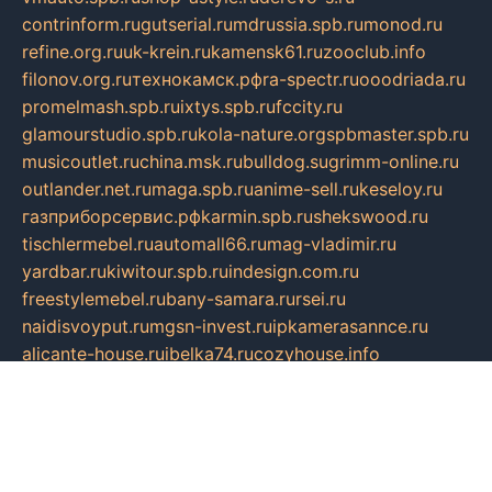
contrinform.ru
gutserial.ru
mdrussia.spb.ru
monod.ru
refine.org.ru
uk-krein.ru
kamensk61.ru
zooclub.info
filonov.org.ru
технокамск.рф
ra-spectr.ru
ooodriada.ru
promelmash.spb.ru
ixtys.spb.ru
fccity.ru
glamourstudio.spb.ru
kola-nature.org
spbmaster.spb.ru
musicoutlet.ru
china.msk.ru
bulldog.su
grimm-online.ru
outlander.net.ru
maga.spb.ru
anime-sell.ru
keseloy.ru
газприборсервис.рф
karmin.spb.ru
shekswood.ru
tischlermebel.ru
automall66.ru
mag-vladimir.ru
yardbar.ru
kiwitour.spb.ru
indesign.com.ru
freestylemebel.ru
bany-samara.ru
rsei.ru
naidisvoyput.ru
mgsn-invest.ru
ipkamerasannce.ru
alicante-house.ru
ibelka74.ru
cozyhouse.info
vlkargalev-studio.ru
700mb.ru
figura-ufa.ru
alina-live.ru
belarusiannews.ru
womenknow.ru
dos-vniimk.ru
sega.net.ru
dv.net.ru
phenomenonsofhistory.com
telesputnik.net.ru
wall.pp.ru
pylesosroidmi.ru
gtc-clan.ru
cligs.ru
bibikazap.ru
popova.org.ru