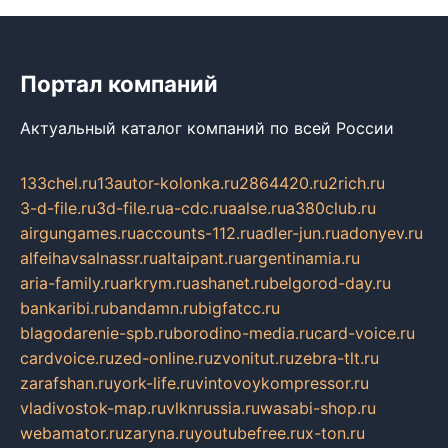
Портал компаний
Актуальный каталог компаний по всей России
133chel.ru
13autor-kolonka.ru
2864420.ru
2rich.ru
3-d-file.ru
3d-file.ru
a-cdc.ru
aalse.ru
a380club.ru
airgungames.ru
accounts-112.ru
adler-jun.ru
adonyev.ru
alfeihavsalnassr.ru
altaipant.ru
argentinamia.ru
aria-family.ru
arkrym.ru
ashanet.ru
belgorod-day.ru
bankaribi.ru
bandamn.ru
bigfatcc.ru
blagodarenie-spb.ru
borodino-media.ru
card-voice.ru
cardvoice.ru
zed-online.ru
zvonitut.ru
zebra-tlt.ru
zarafshan.ru
york-life.ru
vintovoykompressor.ru
vladivostok-map.ru
vlknrussia.ru
wasabi-shop.ru
webamator.ru
zaryna.ru
youtubefree.ru
x-ton.ru