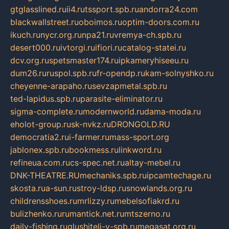
gtglasslined.ru
ii4.ru
tssport.spb.ru
andorra24.com
blackwallstreet.ru
oboimos.ru
optim-doors.com.ru
ikuch.ru
nycr.org.ru
npa21.ru
vremya-ch.spb.ru
desert000.ru
ivtorgi.ru
ifiori.ru
catalog-statei.ru
dcv.org.ru
spetsmaster174.ru
ipkameryhiseeu.ru
dum26.ru
ruspol.spb.ru
fr-opendp.ru
kam-solnyshko.ru
cheyenne-arapaho.ru
sevzapmetal.spb.ru
ted-lapidus.spb.ru
parasite-eliminator.ru
sigma-complete.ru
modernworld.ru
dama-moda.ru
eholot-group.ru
sk-nvkz.ru
DRONGOLD.RU
democratia2.ru
i-farmer.ru
mass-sport.org
jablonex.spb.ru
bookmess.ru
linkword.ru
refineua.com.ru
cs-spec.net.ru
altay-mebel.ru
DNK-THEATRE.RU
mechaniks.spb.ru
ipcamtechage.ru
skosta.ru
a-sun.ru
stroy-ldsp.ru
snowlands.org.ru
childrensshoes.ru
mrlizzy.ru
mebelsofiakrd.ru
bulizhenko.ru
rumantick.net.ru
mtszerno.ru
daily-fishing.ru
glushiteli-v-spb.ru
megasat.org.ru