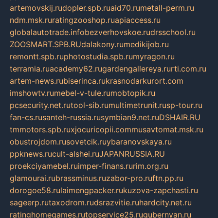
artemovskij.ru
dopler.spb.ru
aid70.ru
metall-perm.ru
ndm.msk.ru
ratingzooshop.ru
apiaccess.ru
globalautotrade.info
bezverhovskoe.ru
drsschool.ru
ZOOSMART.SPB.RU
dalakony.ru
medikijob.ru
remontt.spb.ru
photostudia.spb.ru
myragon.ru
terramia.ru
academy62.ru
gardengallereya.ru
rti.com.ru
artem-news.ru
biserinca.ru
krasnodarkurort.com
imshowtv.ru
mebel-v-tule.ru
mobtopik.ru
pcsecurity.net.ru
tool-sib.ru
multimetrunit.ru
sp-tour.ru
fan-cs.ru
santeh-russia.ru
symbian9.net.ru
DSHAIR.RU
tmmotors.spb.ru
xjocuricopii.com
musavtomat.msk.ru
obustrojdom.ru
sovetcik.ru
ybaranovskaya.ru
ppknews.ru
cult-alshei.ru
JAPANRUSSIA.RU
proekciyamebel.ru
imper-finans.ru
rim.org.ru
glamourai.ru
brassminus.ru
zabor-pro.ru
ftn.pp.ru
dorogoe58.ru
laimengpacker.ru
kuzova-zapchasti.ru
sageerp.ru
taxodrom.ru
dsrazvitie.ru
hardcity.net.ru
ratinghomegames.ru
topservice25.ru
gubernyan.ru