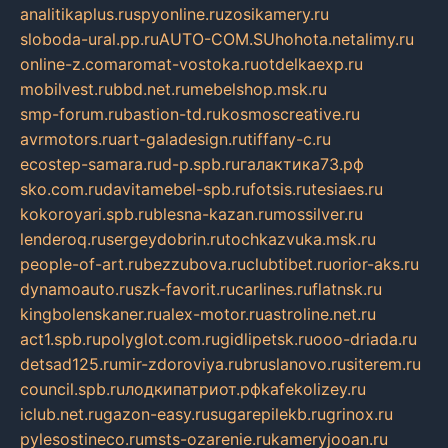
analitikaplus.ru
spyonline.ru
zosikamery.ru
sloboda-ural.pp.ru
AUTO-COM.SU
hohota.net
alimy.ru
online-z.com
aromat-vostoka.ru
otdelkaexp.ru
mobilvest.ru
bbd.net.ru
mebelshop.msk.ru
smp-forum.ru
bastion-td.ru
kosmoscreative.ru
avrmotors.ru
art-galadesign.ru
tiffany-c.ru
ecostep-samara.ru
d-p.spb.ru
галактика73.рф
sko.com.ru
davitamebel-spb.ru
fotsis.ru
tesiaes.ru
kokoroyari.spb.ru
blesna-kazan.ru
mossilver.ru
lenderoq.ru
sergeydobrin.ru
tochkazvuka.msk.ru
people-of-art.ru
bezzubova.ru
clubtibet.ru
orior-aks.ru
dynamoauto.ru
szk-favorit.ru
carlines.ru
flatnsk.ru
kingbolenskaner.ru
alex-motor.ru
astroline.net.ru
act1.spb.ru
polyglot.com.ru
gidlipetsk.ru
ooo-driada.ru
detsad125.ru
mir-zdoroviya.ru
bruslanovo.ru
siterem.ru
council.spb.ru
лодкипатриот.рф
kafekolizey.ru
iclub.net.ru
gazon-easy.ru
sugarepilekb.ru
grinox.ru
pylesostineco.ru
msts-ozarenie.ru
kameryjooan.ru