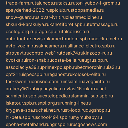
trade-farm.ru
tajuncos.ru
taksu.ru
tor-lyubov-i-grom.ru
spayderhed-2022.ru
splclub.ru
stoppamedia.ru
snow-guard.ru
slovar-ivrit.ru
cleanmedicine.ru
shkurki-karakulya.ru
kanotiforet.spb.ru
tutmassage.ru
ecolog.org.ru
praga.spb.ru
falcorussia.ru
autodoctorservis.ru
kamertondom.spb.ru
net-life.net.ru
avto-vozim.ru
sakhcamera.ru
alliance-electro.spb.ru
stroyavt.ru
controlweb1.ru
tdsak74.ru
kinzozo-ru.ru
kvotka.ru
iron-snab.ru
costa-bella.ru
eugrus.pp.ru
associaciya39.ru
primexpo.spb.ru
bezmorchin.ru
ia2.ru
cpt21.ru
ispecspb.ru
regahost.ru
kolosok-elita.ru
tae-kwon.ru
consrio.com.ru
insiam.ru
avegainfo.ru
archery161.ru
bigencyclica.ru
vlast16.ru
korru.net
sarmiento.spb.su
extelopedia.ru
lammin-suo.spb.ru
iskatour.spb.ru
snpi.org.ru
running-line.ru
krygeva-spa.ru
chel.net.ru
rust-loco.ru
dugshop.ru
hl-beta.spb.ru
school494.spb.ru
mymubaby.ru
epoha-metalband.ru
ngr.spb.ru
rusgosnews.com