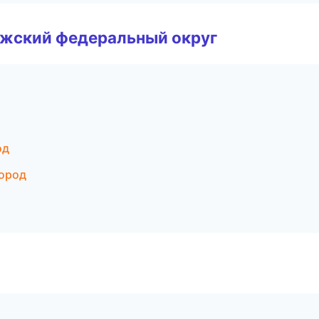
лжский федеральный округ
од
город