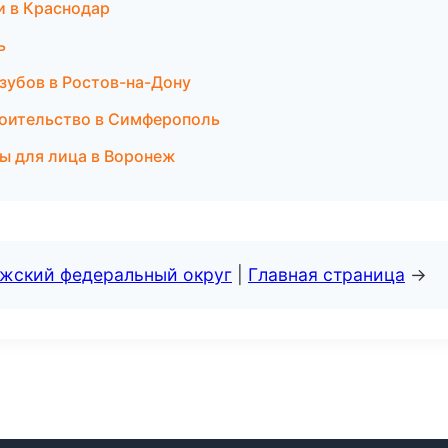
ки в Краснодар
ь
 зубов в Ростов-на-Дону
роительство в Симферополь
ры для лица в Воронеж
лжский федеральный округ
|
Главная страница
→