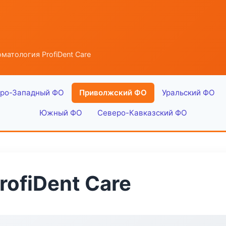
матология ProfiDent Care
ро-Западный ФО
Приволжский ФО
Уральский ФО
Южный ФО
Северо-Кавказский ФО
ofiDent Care