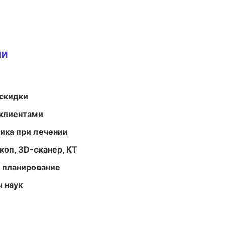
ми
скидки
 клиентами
тика при лечении
оп, 3D-сканер, КТ
 планирование
ы наук