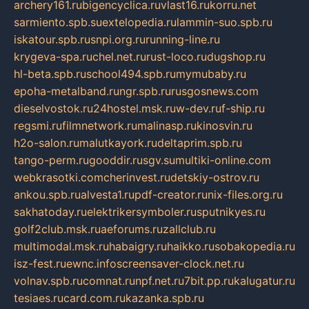
archery161.ru
bigencyclica.ru
vlast16.ru
korru.net
sarmiento.spb.su
extelopedia.ru
lammin-suo.spb.ru
iskatour.spb.ru
snpi.org.ru
running-line.ru
krygeva-spa.ru
chel.net.ru
rust-loco.ru
dugshop.ru
hl-beta.spb.ru
school494.spb.ru
mymubaby.ru
epoha-metalband.ru
ngr.spb.ru
rusgosnews.com
dieselvostok.ru
24hostel.msk.ru
w-dev.ru
f-ship.ru
regsmi.ru
filmnetwork.ru
malinasp.ru
kinosvin.ru
h2o-salon.ru
malutkayork.ru
deltaprim.spb.ru
tango-perm.ru
gooddir.ru
sgv.su
multiki-online.com
webkrasotki.com
cherinvest.ru
detskiy-ostrov.ru
ankou.spb.ru
alvesta1.ru
pdf-creator.ru
nix-files.org.ru
sakhatoday.ru
elektrikersymboler.ru
sputnikyes.ru
golf2club.msk.ru
aeforums.ru
zallclub.ru
multimodal.msk.ru
habaigry.ru
haikko.ru
sobakopedia.ru
isz-fest.ru
ewnc.info
screensaver-clock.net.ru
volnav.spb.ru
comnat.ru
npf.net.ru
7bit.pp.ru
kalugatur.ru
tesiaes.ru
card.com.ru
kazanka.spb.ru