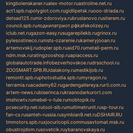
kingbolenskaner.ru
alex-motor.ru
astroline.net.ru
act1.spb.ru
polyglot.com.ru
gidlipetsk.ru
ooo-driada.ru
detsad125.ru
mir-zdoroviya.ru
bruslanovo.ru
siterem.ru
council.spb.ru
лодкипатриот.рф
kafekolizey.ru
iclub.net.ru
gazon-easy.ru
sugarepilekb.ru
grinox.ru
pylesostineco.ru
msts-ozarenie.ru
kameryjooan.ru
artemovskij.ru
dopler.spb.ru
aid70.ru
metall-perm.ru
ndm.msk.ru
ratingzooshop.ru
apiaccess.ru
globalautotrade.info
bezverhovskoe.ru
drsschool.ru
ZOOSMART.SPB.RU
dalakony.ru
medikijob.ru
remontt.spb.ru
photostudia.spb.ru
myragon.ru
terramia.ru
academy62.ru
gardengallereya.ru
rti.com.ru
artem-news.ru
biserinca.ru
krasnodarkurort.com
imshowtv.ru
mebel-v-tule.ru
mobtopik.ru
pcsecurity.net.ru
tool-sib.ru
multimetrunit.ru
sp-tour.ru
fan-cs.ru
santeh-russia.ru
symbian9.net.ru
DSHAIR.RU
tmmotors.spb.ru
xjocuricopii.com
musavtomat.msk.ru
obustrojdom.ru
sovetcik.ru
ybaranovskaya.ru