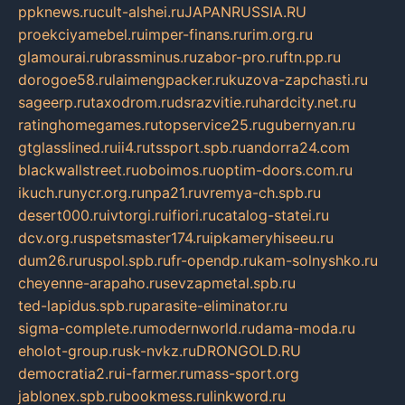
ppknews.ru
cult-alshei.ru
JAPANRUSSIA.RU
proekciyamebel.ru
imper-finans.ru
rim.org.ru
glamourai.ru
brassminus.ru
zabor-pro.ru
ftn.pp.ru
dorogoe58.ru
laimengpacker.ru
kuzova-zapchasti.ru
sageerp.ru
taxodrom.ru
dsrazvitie.ru
hardcity.net.ru
ratinghomegames.ru
topservice25.ru
gubernyan.ru
gtglasslined.ru
ii4.ru
tssport.spb.ru
andorra24.com
blackwallstreet.ru
oboimos.ru
optim-doors.com.ru
ikuch.ru
nycr.org.ru
npa21.ru
vremya-ch.spb.ru
desert000.ru
ivtorgi.ru
ifiori.ru
catalog-statei.ru
dcv.org.ru
spetsmaster174.ru
ipkameryhiseeu.ru
dum26.ru
ruspol.spb.ru
fr-opendp.ru
kam-solnyshko.ru
cheyenne-arapaho.ru
sevzapmetal.spb.ru
ted-lapidus.spb.ru
parasite-eliminator.ru
sigma-complete.ru
modernworld.ru
dama-moda.ru
eholot-group.ru
sk-nvkz.ru
DRONGOLD.RU
democratia2.ru
i-farmer.ru
mass-sport.org
jablonex.spb.ru
bookmess.ru
linkword.ru