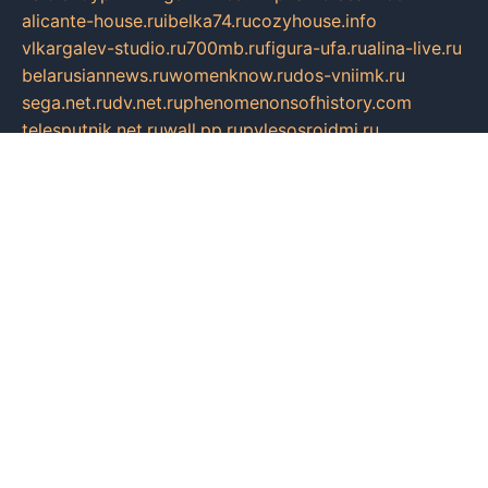
alicante-house.ru
ibelka74.ru
cozyhouse.info
vlkargalev-studio.ru
700mb.ru
figura-ufa.ru
alina-live.ru
belarusiannews.ru
womenknow.ru
dos-vniimk.ru
sega.net.ru
dv.net.ru
phenomenonsofhistory.com
telesputnik.net.ru
wall.pp.ru
pylesosroidmi.ru
gtc-clan.ru
cligs.ru
bibikazap.ru
popova.org.ru
netwhistler.spb.ru
bellvil.ru
bonzon.ru
iss-vladik.ru
defiparis.net.ru
las-gryzas.ru
amku.ru
electednews.spb.ru
feather.org.ru
spar72.ru
tankiigri.ru
dominus.com.ru
ibtree.ru
sanykool.pp.ru
unixlib.org.ru
menatep.spb.ru
gartenterrassen.ru
printeka.ru
skvozilka.com.ru
parkovka-pub.ru
lovemobi.ru
art-ru.ru
emulatorz.com.ru
alucomp.com.ru
tatforum.com.ru
alternativa-profi.ru
dermakler.ru
artsurvey.ru
aredir.ru
khimspas.ru
centr-maxi.ru
2018r.ru
bort-stomer-defort.ru
professional2.ru
gibsons.ru
artselena.ru
art-pilot.ru
ingredient.spb.ru
npfpolimer.spb.ru
argentum.spb.ru
hom-edu.ru