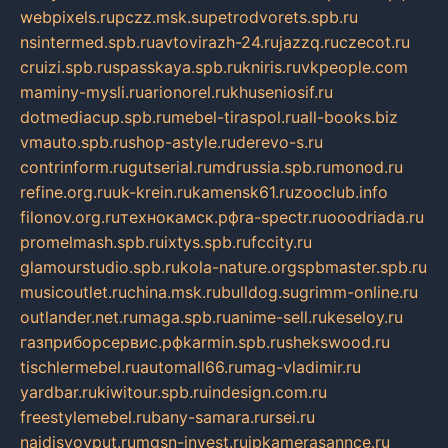
webpixels.ru
pczz.msk.su
petrodvorets.spb.ru
nsintermed.spb.ru
avtovirazh-24.ru
jazzq.ru
czecot.ru
cruizi.spb.ru
spasskaya.spb.ru
kniris.ru
vkpeople.com
maminy-mysli.ru
arionorel.ru
khuseniosif.ru
dotmediacup.spb.ru
mebel-tiraspol.ru
all-books.biz
vmauto.spb.ru
shop-astyle.ru
derevo-s.ru
contrinform.ru
gutserial.ru
mdrussia.spb.ru
monod.ru
refine.org.ru
uk-krein.ru
kamensk61.ru
zooclub.info
filonov.org.ru
технокамск.рф
ra-spectr.ru
ooodriada.ru
promelmash.spb.ru
ixtys.spb.ru
fccity.ru
glamourstudio.spb.ru
kola-nature.org
spbmaster.spb.ru
musicoutlet.ru
china.msk.ru
bulldog.su
grimm-online.ru
outlander.net.ru
maga.spb.ru
anime-sell.ru
keseloy.ru
газприборсервис.рф
karmin.spb.ru
shekswood.ru
tischlermebel.ru
automall66.ru
mag-vladimir.ru
yardbar.ru
kiwitour.spb.ru
indesign.com.ru
freestylemebel.ru
bany-samara.ru
rsei.ru
naidisvoyput.ru
mgsn-invest.ru
ipkamerasannce.ru