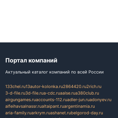
Портал компаний
Актуальный каталог компаний по всей России
133chel.ru
13autor-kolonka.ru
2864420.ru
2rich.ru
3-d-file.ru
3d-file.ru
a-cdc.ru
aalse.ru
a380club.ru
airgungames.ru
accounts-112.ru
adler-jun.ru
adonyev.ru
alfeihavsalnassr.ru
altaipant.ru
argentinamia.ru
aria-family.ru
arkrym.ru
ashanet.ru
belgorod-day.ru