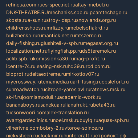
refineua.com.ru
cs-spec.net.ru
altay-mebel.ru
DNK-THEATRE.RU
mechaniks.spb.ru
ipcamtechage.ru
skosta.ru
a-sun.ru
stroy-ldsp.ru
snowlands.org.ru
childrensshoes.ru
mrlizzy.ru
mebelsofiakrd.ru
bulizhenko.ru
rumantick.net.ru
mtszerno.ru
daily-fishing.ru
glushiteli-v-spb.ru
megasat.org.ru
localization.net.ru
flyingfish.pp.ru
ds5teremok.ru
aclib.spb.ru
komissionka30.ru
mag-profit.ru
icentre-74.ru
leasing-nsk.ru
hd39.ru
rcd.com.ru
bioprot.ru
deltaextreme.ru
mirkotlov07.ru
mycrossway.ru
temamedia.ru
art-fusing.ru
cbslefort.ru
sunroadwatch.ru
citroen-yaroslavl.ru
ratnews.msk.ru
sk-if.ru
joomlamoduli.ru
academic-work.ru
bananaboys.ru
sanekua.ru
lianafrukt.ru
beta43.ru
tucsonwoori.com
alex-translation.ru
avantgardeclinics.ru
noel.msk.ru
buylq.ru
aquas-spb.ru
vilnerivne.com
bobry-2.ru
vtoroe-solnce.ru
nickysheen.ru
clockmir.ru
huntercraft.ru
стройокт.рф