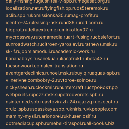
daily-fishing.ru
glushiteli-v-spb.ru
megasat.org.ru
localization.net.ru
flyingfish.pp.ru
ds5teremok.ru
aclib.spb.ru
komissionka30.ru
mag-profit.ru
icentre-74.ru
leasing-nsk.ru
hd39.ru
rcd.com.ru
bioprot.ru
deltaextreme.ru
mirkotlov07.ru
mycrossway.ru
temamedia.ru
art-fusing.ru
cbslefort.ru
sunroadwatch.ru
citroen-yaroslavl.ru
ratnews.msk.ru
sk-if.ru
joomlamoduli.ru
academic-work.ru
bananaboys.ru
sanekua.ru
lianafrukt.ru
beta43.ru
tucsonwoori.com
alex-translation.ru
avantgardeclinics.ru
noel.msk.ru
buylq.ru
aquas-spb.ru
vilnerivne.com
bobry-2.ru
vtoroe-solnce.ru
nickysheen.ru
clockmir.ru
huntercraft.ru
стройокт.рф
webpixels.ru
pczz.msk.su
petrodvorets.spb.ru
nsintermed.spb.ru
avtovirazh-24.ru
jazzq.ru
czecot.ru
cruizi.spb.ru
spasskaya.spb.ru
kniris.ru
vkpeople.com
maminy-mysli.ru
arionorel.ru
khuseniosif.ru
dotmediacup.spb.ru
mebel-tiraspol.ru
all-books.biz