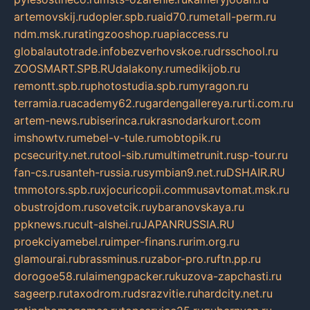
artemovskij.ru
dopler.spb.ru
aid70.ru
metall-perm.ru
ndm.msk.ru
ratingzooshop.ru
apiaccess.ru
globalautotrade.info
bezverhovskoe.ru
drsschool.ru
ZOOSMART.SPB.RU
dalakony.ru
medikijob.ru
remontt.spb.ru
photostudia.spb.ru
myragon.ru
terramia.ru
academy62.ru
gardengallereya.ru
rti.com.ru
artem-news.ru
biserinca.ru
krasnodarkurort.com
imshowtv.ru
mebel-v-tule.ru
mobtopik.ru
pcsecurity.net.ru
tool-sib.ru
multimetrunit.ru
sp-tour.ru
fan-cs.ru
santeh-russia.ru
symbian9.net.ru
DSHAIR.RU
tmmotors.spb.ru
xjocuricopii.com
musavtomat.msk.ru
obustrojdom.ru
sovetcik.ru
ybaranovskaya.ru
ppknews.ru
cult-alshei.ru
JAPANRUSSIA.RU
proekciyamebel.ru
imper-finans.ru
rim.org.ru
glamourai.ru
brassminus.ru
zabor-pro.ru
ftn.pp.ru
dorogoe58.ru
laimengpacker.ru
kuzova-zapchasti.ru
sageerp.ru
taxodrom.ru
dsrazvitie.ru
hardcity.net.ru