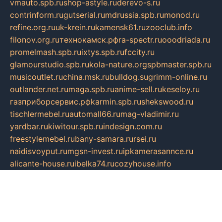
vmauto.spb.ru
shop-astyle.ru
derevo-s.ru
contrinform.ru
gutserial.ru
mdrussia.spb.ru
monod.ru
refine.org.ru
uk-krein.ru
kamensk61.ru
zooclub.info
filonov.org.ru
технокамск.рф
ra-spectr.ru
ooodriada.ru
promelmash.spb.ru
ixtys.spb.ru
fccity.ru
glamourstudio.spb.ru
kola-nature.org
spbmaster.spb.ru
musicoutlet.ru
china.msk.ru
bulldog.su
grimm-online.ru
outlander.net.ru
maga.spb.ru
anime-sell.ru
keseloy.ru
газприборсервис.рф
karmin.spb.ru
shekswood.ru
tischlermebel.ru
automall66.ru
mag-vladimir.ru
yardbar.ru
kiwitour.spb.ru
indesign.com.ru
freestylemebel.ru
bany-samara.ru
rsei.ru
naidisvoyput.ru
mgsn-invest.ru
ipkamerasannce.ru
alicante-house.ru
ibelka74.ru
cozyhouse.info
vlkargalev-studio.ru
700mb.ru
figura-ufa.ru
alina-live.ru
belarusiannews.ru
womenknow.ru
dos-vniimk.ru
sega.net.ru
dv.net.ru
phenomenonsofhistory.com
telesputnik.net.ru
wall.pp.ru
pylesosroidmi.ru