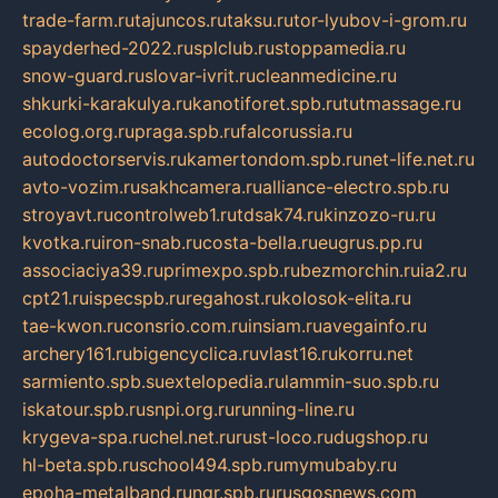
trade-farm.ru
tajuncos.ru
taksu.ru
tor-lyubov-i-grom.ru
spayderhed-2022.ru
splclub.ru
stoppamedia.ru
snow-guard.ru
slovar-ivrit.ru
cleanmedicine.ru
shkurki-karakulya.ru
kanotiforet.spb.ru
tutmassage.ru
ecolog.org.ru
praga.spb.ru
falcorussia.ru
autodoctorservis.ru
kamertondom.spb.ru
net-life.net.ru
avto-vozim.ru
sakhcamera.ru
alliance-electro.spb.ru
stroyavt.ru
controlweb1.ru
tdsak74.ru
kinzozo-ru.ru
kvotka.ru
iron-snab.ru
costa-bella.ru
eugrus.pp.ru
associaciya39.ru
primexpo.spb.ru
bezmorchin.ru
ia2.ru
cpt21.ru
ispecspb.ru
regahost.ru
kolosok-elita.ru
tae-kwon.ru
consrio.com.ru
insiam.ru
avegainfo.ru
archery161.ru
bigencyclica.ru
vlast16.ru
korru.net
sarmiento.spb.su
extelopedia.ru
lammin-suo.spb.ru
iskatour.spb.ru
snpi.org.ru
running-line.ru
krygeva-spa.ru
chel.net.ru
rust-loco.ru
dugshop.ru
hl-beta.spb.ru
school494.spb.ru
mymubaby.ru
epoha-metalband.ru
ngr.spb.ru
rusgosnews.com