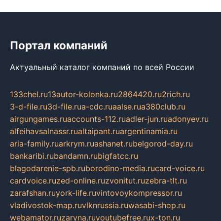
Портал компаний
Актуальный каталог компаний по всей России
133chel.ru
13autor-kolonka.ru
2864420.ru
2rich.ru
3-d-file.ru
3d-file.ru
a-cdc.ru
aalse.ru
a380club.ru
airgungames.ru
accounts-112.ru
adler-jun.ru
adonyev.ru
alfeihavsalnassr.ru
altaipant.ru
argentinamia.ru
aria-family.ru
arkrym.ru
ashanet.ru
belgorod-day.ru
bankaribi.ru
bandamn.ru
bigfatcc.ru
blagodarenie-spb.ru
borodino-media.ru
card-voice.ru
cardvoice.ru
zed-online.ru
zvonitut.ru
zebra-tlt.ru
zarafshan.ru
york-life.ru
vintovoykompressor.ru
vladivostok-map.ru
vlknrussia.ru
wasabi-shop.ru
webamator.ru
zaryna.ru
youtubefree.ru
x-ton.ru