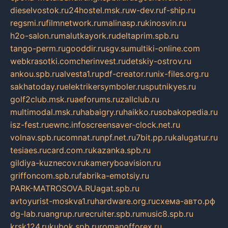
dieselvostok.ru
24hostel.msk.ru
w-dev.ru
f-ship.ru
regsmi.ru
filmnetwork.ru
malinasp.ru
kinosvin.ru
h2o-salon.ru
malutkayork.ru
deltaprim.spb.ru
tango-perm.ru
gooddir.ru
sgv.su
multiki-online.com
webkrasotki.com
cherinvest.ru
detskiy-ostrov.ru
ankou.spb.ru
alvesta1.ru
pdf-creator.ru
nix-files.org.ru
sakhatoday.ru
elektrikersymboler.ru
sputnikyes.ru
golf2club.msk.ru
aeforums.ru
zallclub.ru
multimodal.msk.ru
habaigry.ru
haikko.ru
sobakopedia.ru
isz-fest.ru
ewnc.info
screensaver-clock.net.ru
volnav.spb.ru
comnat.ru
npf.net.ru
7bit.pp.ru
kalugatur.ru
tesiaes.ru
card.com.ru
kazanka.spb.ru
gildiya-kuznecov.ru
kameryboavision.ru
griffoncom.spb.ru
fabrika-emotsiy.ru
PARK-MATROSOVA.RU
agat.spb.ru
avtoyurist-moskva1.ru
hardware.org.ru
схема-авто.рф
dg-lab.ru
angrup.ru
recruiter.spb.ru
music8.spb.ru
krsk124.ru
kubok.spb.ru
romanofforex.ru