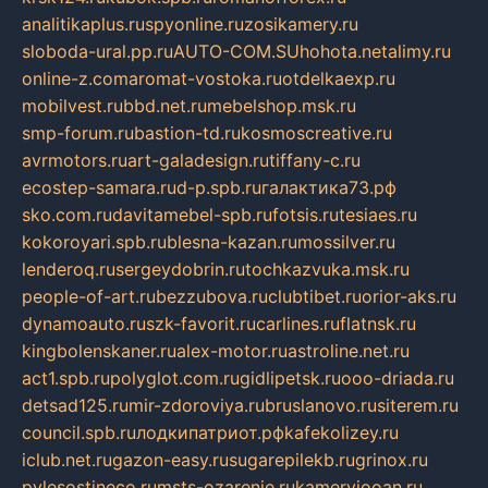
analitikaplus.ru
spyonline.ru
zosikamery.ru
sloboda-ural.pp.ru
AUTO-COM.SU
hohota.net
alimy.ru
online-z.com
aromat-vostoka.ru
otdelkaexp.ru
mobilvest.ru
bbd.net.ru
mebelshop.msk.ru
smp-forum.ru
bastion-td.ru
kosmoscreative.ru
avrmotors.ru
art-galadesign.ru
tiffany-c.ru
ecostep-samara.ru
d-p.spb.ru
галактика73.рф
sko.com.ru
davitamebel-spb.ru
fotsis.ru
tesiaes.ru
kokoroyari.spb.ru
blesna-kazan.ru
mossilver.ru
lenderoq.ru
sergeydobrin.ru
tochkazvuka.msk.ru
people-of-art.ru
bezzubova.ru
clubtibet.ru
orior-aks.ru
dynamoauto.ru
szk-favorit.ru
carlines.ru
flatnsk.ru
kingbolenskaner.ru
alex-motor.ru
astroline.net.ru
act1.spb.ru
polyglot.com.ru
gidlipetsk.ru
ooo-driada.ru
detsad125.ru
mir-zdoroviya.ru
bruslanovo.ru
siterem.ru
council.spb.ru
лодкипатриот.рф
kafekolizey.ru
iclub.net.ru
gazon-easy.ru
sugarepilekb.ru
grinox.ru
pylesostineco.ru
msts-ozarenie.ru
kameryjooan.ru