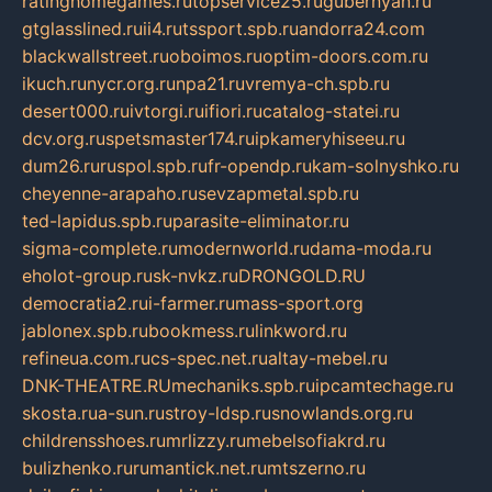
ratinghomegames.ru
topservice25.ru
gubernyan.ru
gtglasslined.ru
ii4.ru
tssport.spb.ru
andorra24.com
blackwallstreet.ru
oboimos.ru
optim-doors.com.ru
ikuch.ru
nycr.org.ru
npa21.ru
vremya-ch.spb.ru
desert000.ru
ivtorgi.ru
ifiori.ru
catalog-statei.ru
dcv.org.ru
spetsmaster174.ru
ipkameryhiseeu.ru
dum26.ru
ruspol.spb.ru
fr-opendp.ru
kam-solnyshko.ru
cheyenne-arapaho.ru
sevzapmetal.spb.ru
ted-lapidus.spb.ru
parasite-eliminator.ru
sigma-complete.ru
modernworld.ru
dama-moda.ru
eholot-group.ru
sk-nvkz.ru
DRONGOLD.RU
democratia2.ru
i-farmer.ru
mass-sport.org
jablonex.spb.ru
bookmess.ru
linkword.ru
refineua.com.ru
cs-spec.net.ru
altay-mebel.ru
DNK-THEATRE.RU
mechaniks.spb.ru
ipcamtechage.ru
skosta.ru
a-sun.ru
stroy-ldsp.ru
snowlands.org.ru
childrensshoes.ru
mrlizzy.ru
mebelsofiakrd.ru
bulizhenko.ru
rumantick.net.ru
mtszerno.ru