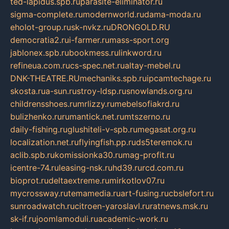
ted-lapidus.spb.ru
parasite-eliminator.ru
sigma-complete.ru
modernworld.ru
dama-moda.ru
eholot-group.ru
sk-nvkz.ru
DRONGOLD.RU
democratia2.ru
i-farmer.ru
mass-sport.org
jablonex.spb.ru
bookmess.ru
linkword.ru
refineua.com.ru
cs-spec.net.ru
altay-mebel.ru
DNK-THEATRE.RU
mechaniks.spb.ru
ipcamtechage.ru
skosta.ru
a-sun.ru
stroy-ldsp.ru
snowlands.org.ru
childrensshoes.ru
mrlizzy.ru
mebelsofiakrd.ru
bulizhenko.ru
rumantick.net.ru
mtszerno.ru
daily-fishing.ru
glushiteli-v-spb.ru
megasat.org.ru
localization.net.ru
flyingfish.pp.ru
ds5teremok.ru
aclib.spb.ru
komissionka30.ru
mag-profit.ru
icentre-74.ru
leasing-nsk.ru
hd39.ru
rcd.com.ru
bioprot.ru
deltaextreme.ru
mirkotlov07.ru
mycrossway.ru
temamedia.ru
art-fusing.ru
cbslefort.ru
sunroadwatch.ru
citroen-yaroslavl.ru
ratnews.msk.ru
sk-if.ru
joomlamoduli.ru
academic-work.ru