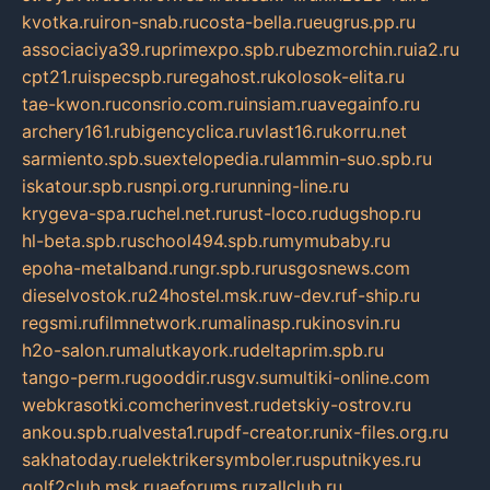
kvotka.ru
iron-snab.ru
costa-bella.ru
eugrus.pp.ru
associaciya39.ru
primexpo.spb.ru
bezmorchin.ru
ia2.ru
cpt21.ru
ispecspb.ru
regahost.ru
kolosok-elita.ru
tae-kwon.ru
consrio.com.ru
insiam.ru
avegainfo.ru
archery161.ru
bigencyclica.ru
vlast16.ru
korru.net
sarmiento.spb.su
extelopedia.ru
lammin-suo.spb.ru
iskatour.spb.ru
snpi.org.ru
running-line.ru
krygeva-spa.ru
chel.net.ru
rust-loco.ru
dugshop.ru
hl-beta.spb.ru
school494.spb.ru
mymubaby.ru
epoha-metalband.ru
ngr.spb.ru
rusgosnews.com
dieselvostok.ru
24hostel.msk.ru
w-dev.ru
f-ship.ru
regsmi.ru
filmnetwork.ru
malinasp.ru
kinosvin.ru
h2o-salon.ru
malutkayork.ru
deltaprim.spb.ru
tango-perm.ru
gooddir.ru
sgv.su
multiki-online.com
webkrasotki.com
cherinvest.ru
detskiy-ostrov.ru
ankou.spb.ru
alvesta1.ru
pdf-creator.ru
nix-files.org.ru
sakhatoday.ru
elektrikersymboler.ru
sputnikyes.ru
golf2club.msk.ru
aeforums.ru
zallclub.ru