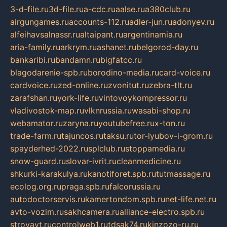
3-d-file.ru
3d-file.ru
a-cdc.ru
aalse.ru
a380club.ru
airgungames.ru
accounts-112.ru
adler-jun.ru
adonyev.ru
alfeihavsalnassr.ru
altaipant.ru
argentinamia.ru
aria-family.ru
arkrym.ru
ashanet.ru
belgorod-day.ru
bankaribi.ru
bandamn.ru
bigfatcc.ru
blagodarenie-spb.ru
borodino-media.ru
card-voice.ru
cardvoice.ru
zed-online.ru
zvonitut.ru
zebra-tlt.ru
zarafshan.ru
york-life.ru
vintovoykompressor.ru
vladivostok-map.ru
vlknrussia.ru
wasabi-shop.ru
webamator.ru
zaryna.ru
youtubefree.ru
x-ton.ru
trade-farm.ru
tajuncos.ru
taksu.ru
tor-lyubov-i-grom.ru
spayderhed-2022.ru
splclub.ru
stoppamedia.ru
snow-guard.ru
slovar-ivrit.ru
cleanmedicine.ru
shkurki-karakulya.ru
kanotiforet.spb.ru
tutmassage.ru
ecolog.org.ru
praga.spb.ru
falcorussia.ru
autodoctorservis.ru
kamertondom.spb.ru
net-life.net.ru
avto-vozim.ru
sakhcamera.ru
alliance-electro.spb.ru
stroyavt.ru
controlweb1.ru
tdsak74.ru
kinzozo-ru.ru