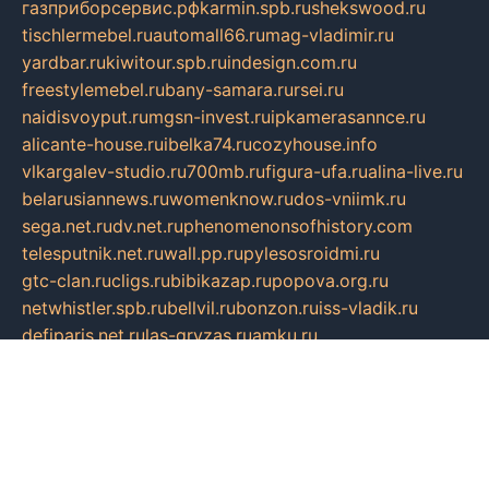
газприборсервис.рф
karmin.spb.ru
shekswood.ru
tischlermebel.ru
automall66.ru
mag-vladimir.ru
yardbar.ru
kiwitour.spb.ru
indesign.com.ru
freestylemebel.ru
bany-samara.ru
rsei.ru
naidisvoyput.ru
mgsn-invest.ru
ipkamerasannce.ru
alicante-house.ru
ibelka74.ru
cozyhouse.info
vlkargalev-studio.ru
700mb.ru
figura-ufa.ru
alina-live.ru
belarusiannews.ru
womenknow.ru
dos-vniimk.ru
sega.net.ru
dv.net.ru
phenomenonsofhistory.com
telesputnik.net.ru
wall.pp.ru
pylesosroidmi.ru
gtc-clan.ru
cligs.ru
bibikazap.ru
popova.org.ru
netwhistler.spb.ru
bellvil.ru
bonzon.ru
iss-vladik.ru
defiparis.net.ru
las-gryzas.ru
amku.ru
electednews.spb.ru
feather.org.ru
spar72.ru
tankiigri.ru
dominus.com.ru
ibtree.ru
sanykool.pp.ru
unixlib.org.ru
menatep.spb.ru
gartenterrassen.ru
printeka.ru
skvozilka.com.ru
parkovka-pub.ru
lovemobi.ru
art-ru.ru
emulatorz.com.ru
alucomp.com.ru
tatforum.com.ru