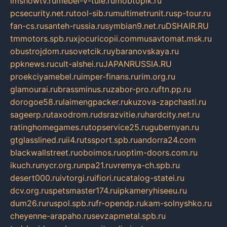
imshowtv.ru
mebel-v-tule.ru
mobtopik.ru
pcsecurity.net.ru
tool-sib.ru
multimetrunit.ru
sp-tour.ru
fan-cs.ru
santeh-russia.ru
symbian9.net.ru
DSHAIR.RU
tmmotors.spb.ru
xjocuricopii.com
musavtomat.msk.ru
obustrojdom.ru
sovetcik.ru
ybaranovskaya.ru
ppknews.ru
cult-alshei.ru
JAPANRUSSIA.RU
proekciyamebel.ru
imper-finans.ru
rim.org.ru
glamourai.ru
brassminus.ru
zabor-pro.ru
ftn.pp.ru
dorogoe58.ru
laimengpacker.ru
kuzova-zapchasti.ru
sageerp.ru
taxodrom.ru
dsrazvitie.ru
hardcity.net.ru
ratinghomegames.ru
topservice25.ru
gubernyan.ru
gtglasslined.ru
ii4.ru
tssport.spb.ru
andorra24.com
blackwallstreet.ru
oboimos.ru
optim-doors.com.ru
ikuch.ru
nycr.org.ru
npa21.ru
vremya-ch.spb.ru
desert000.ru
ivtorgi.ru
ifiori.ru
catalog-statei.ru
dcv.org.ru
spetsmaster174.ru
ipkameryhiseeu.ru
dum26.ru
ruspol.spb.ru
fr-opendp.ru
kam-solnyshko.ru
cheyenne-arapaho.ru
sevzapmetal.spb.ru