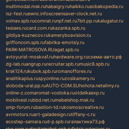
multimodal.msk.ru
habaigry.ru
haikko.ru
sobakopedia.ru
isz-fest.ru
ewnc.info
screensaver-clock.net.ru
volnav.spb.ru
comnat.ru
npf.net.ru
7bit.pp.ru
kalugatur.ru
tesiaes.ru
card.com.ru
kazanka.spb.ru
gildiya-kuznecov.ru
kameryboavision.ru
griffoncom.spb.ru
fabrika-emotsiy.ru
PARK-MATROSOVA.RU
agat.spb.ru
avtoyurist-moskva1.ru
hardware.org.ru
схема-авто.рф
dg-lab.ru
angrup.ru
recruiter.spb.ru
music8.spb.ru
krsk124.ru
kubok.spb.ru
romanofforex.ru
analitikaplus.ru
spyonline.ru
zosikamery.ru
sloboda-ural.pp.ru
AUTO-COM.SU
hohota.net
alimy.ru
online-z.com
aromat-vostoka.ru
otdelkaexp.ru
mobilvest.ru
bbd.net.ru
mebelshop.msk.ru
smp-forum.ru
bastion-td.ru
kosmoscreative.ru
avrmotors.ru
art-galadesign.ru
tiffany-c.ru
ecostep-samara.ru
d-p.spb.ru
галактика73.рф
sko.com.ru
davitamebel-spb.ru
fotsis.ru
tesiaes.ru