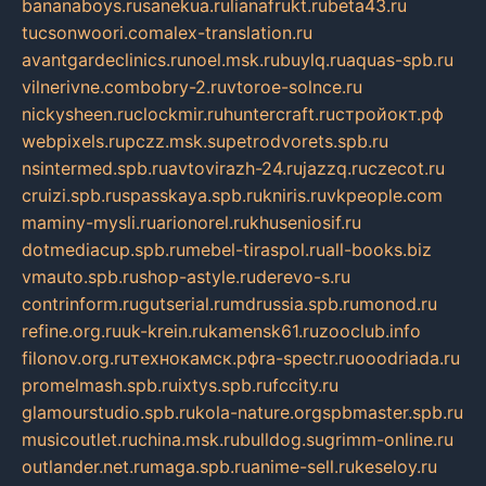
bananaboys.ru
sanekua.ru
lianafrukt.ru
beta43.ru
tucsonwoori.com
alex-translation.ru
avantgardeclinics.ru
noel.msk.ru
buylq.ru
aquas-spb.ru
vilnerivne.com
bobry-2.ru
vtoroe-solnce.ru
nickysheen.ru
clockmir.ru
huntercraft.ru
стройокт.рф
webpixels.ru
pczz.msk.su
petrodvorets.spb.ru
nsintermed.spb.ru
avtovirazh-24.ru
jazzq.ru
czecot.ru
cruizi.spb.ru
spasskaya.spb.ru
kniris.ru
vkpeople.com
maminy-mysli.ru
arionorel.ru
khuseniosif.ru
dotmediacup.spb.ru
mebel-tiraspol.ru
all-books.biz
vmauto.spb.ru
shop-astyle.ru
derevo-s.ru
contrinform.ru
gutserial.ru
mdrussia.spb.ru
monod.ru
refine.org.ru
uk-krein.ru
kamensk61.ru
zooclub.info
filonov.org.ru
технокамск.рф
ra-spectr.ru
ooodriada.ru
promelmash.spb.ru
ixtys.spb.ru
fccity.ru
glamourstudio.spb.ru
kola-nature.org
spbmaster.spb.ru
musicoutlet.ru
china.msk.ru
bulldog.su
grimm-online.ru
outlander.net.ru
maga.spb.ru
anime-sell.ru
keseloy.ru