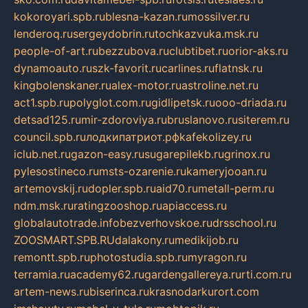
kokoroyari.spb.ru
blesna-kazan.ru
mossilver.ru
lenderoq.ru
sergeydobrin.ru
tochkazvuka.msk.ru
people-of-art.ru
bezzubova.ru
clubtibet.ru
orior-aks.ru
dynamoauto.ru
szk-favorit.ru
carlines.ru
flatnsk.ru
kingbolenskaner.ru
alex-motor.ru
astroline.net.ru
act1.spb.ru
polyglot.com.ru
gidlipetsk.ru
ooo-driada.ru
detsad125.ru
mir-zdoroviya.ru
bruslanovo.ru
siterem.ru
council.spb.ru
лодкипатриот.рф
kafekolizey.ru
iclub.net.ru
gazon-easy.ru
sugarepilekb.ru
grinox.ru
pylesostineco.ru
msts-ozarenie.ru
kameryjooan.ru
artemovskij.ru
dopler.spb.ru
aid70.ru
metall-perm.ru
ndm.msk.ru
ratingzooshop.ru
apiaccess.ru
globalautotrade.info
bezverhovskoe.ru
drsschool.ru
ZOOSMART.SPB.RU
dalakony.ru
medikijob.ru
remontt.spb.ru
photostudia.spb.ru
myragon.ru
terramia.ru
academy62.ru
gardengallereya.ru
rti.com.ru
artem-news.ru
biserinca.ru
krasnodarkurort.com