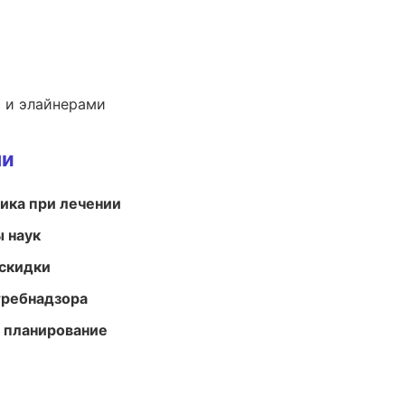
 и элайнерами
ми
тика при лечении
ы наук
скидки
требнадзора
 планирование