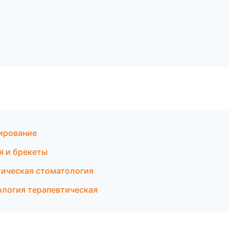
зирование
я и брекеты
тическая стоматология
тология терапевтическая