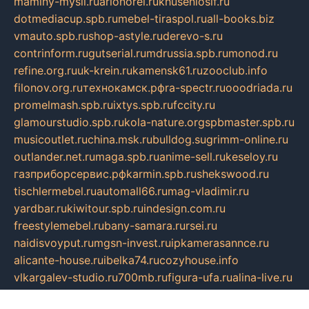
maminy-mysli.ru
arionorel.ru
khuseniosif.ru
dotmediacup.spb.ru
mebel-tiraspol.ru
all-books.biz
vmauto.spb.ru
shop-astyle.ru
derevo-s.ru
contrinform.ru
gutserial.ru
mdrussia.spb.ru
monod.ru
refine.org.ru
uk-krein.ru
kamensk61.ru
zooclub.info
filonov.org.ru
технокамск.рф
ra-spectr.ru
ooodriada.ru
promelmash.spb.ru
ixtys.spb.ru
fccity.ru
glamourstudio.spb.ru
kola-nature.org
spbmaster.spb.ru
musicoutlet.ru
china.msk.ru
bulldog.su
grimm-online.ru
outlander.net.ru
maga.spb.ru
anime-sell.ru
keseloy.ru
газприборсервис.рф
karmin.spb.ru
shekswood.ru
tischlermebel.ru
automall66.ru
mag-vladimir.ru
yardbar.ru
kiwitour.spb.ru
indesign.com.ru
freestylemebel.ru
bany-samara.ru
rsei.ru
naidisvoyput.ru
mgsn-invest.ru
ipkamerasannce.ru
alicante-house.ru
ibelka74.ru
cozyhouse.info
vlkargalev-studio.ru
700mb.ru
figura-ufa.ru
alina-live.ru
belarusiannews.ru
womenknow.ru
dos-vniimk.ru