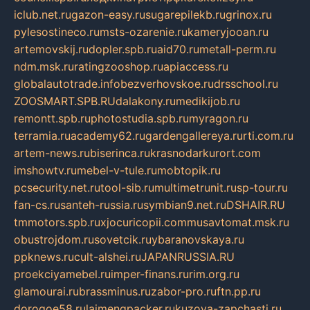
iclub.net.ru
gazon-easy.ru
sugarepilekb.ru
grinox.ru
pylesostineco.ru
msts-ozarenie.ru
kameryjooan.ru
artemovskij.ru
dopler.spb.ru
aid70.ru
metall-perm.ru
ndm.msk.ru
ratingzooshop.ru
apiaccess.ru
globalautotrade.info
bezverhovskoe.ru
drsschool.ru
ZOOSMART.SPB.RU
dalakony.ru
medikijob.ru
remontt.spb.ru
photostudia.spb.ru
myragon.ru
terramia.ru
academy62.ru
gardengallereya.ru
rti.com.ru
artem-news.ru
biserinca.ru
krasnodarkurort.com
imshowtv.ru
mebel-v-tule.ru
mobtopik.ru
pcsecurity.net.ru
tool-sib.ru
multimetrunit.ru
sp-tour.ru
fan-cs.ru
santeh-russia.ru
symbian9.net.ru
DSHAIR.RU
tmmotors.spb.ru
xjocuricopii.com
musavtomat.msk.ru
obustrojdom.ru
sovetcik.ru
ybaranovskaya.ru
ppknews.ru
cult-alshei.ru
JAPANRUSSIA.RU
proekciyamebel.ru
imper-finans.ru
rim.org.ru
glamourai.ru
brassminus.ru
zabor-pro.ru
ftn.pp.ru
dorogoe58.ru
laimengpacker.ru
kuzova-zapchasti.ru