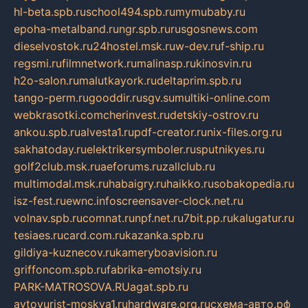
hl-beta.spb.ru
school494.spb.ru
mymubaby.ru
epoha-metalband.ru
ngr.spb.ru
rusgosnews.com
dieselvostok.ru
24hostel.msk.ru
w-dev.ru
f-ship.ru
regsmi.ru
filmnetwork.ru
malinasp.ru
kinosvin.ru
h2o-salon.ru
malutkayork.ru
deltaprim.spb.ru
tango-perm.ru
gooddir.ru
sgv.su
multiki-online.com
webkrasotki.com
cherinvest.ru
detskiy-ostrov.ru
ankou.spb.ru
alvesta1.ru
pdf-creator.ru
nix-files.org.ru
sakhatoday.ru
elektrikersymboler.ru
sputnikyes.ru
golf2club.msk.ru
aeforums.ru
zallclub.ru
multimodal.msk.ru
habaigry.ru
haikko.ru
sobakopedia.ru
isz-fest.ru
ewnc.info
screensaver-clock.net.ru
volnav.spb.ru
comnat.ru
npf.net.ru
7bit.pp.ru
kalugatur.ru
tesiaes.ru
card.com.ru
kazanka.spb.ru
gildiya-kuznecov.ru
kameryboavision.ru
griffoncom.spb.ru
fabrika-emotsiy.ru
PARK-MATROSOVA.RU
agat.spb.ru
avtoyurist-moskva1.ru
hardware.org.ru
схема-авто.рф