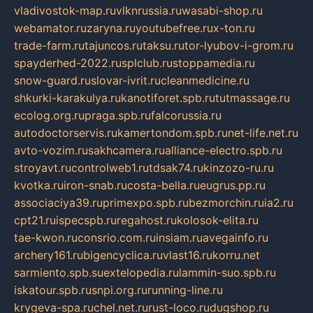
vladivostok-map.ru
vlknrussia.ru
wasabi-shop.ru
webamator.ru
zaryna.ru
youtubefree.ru
x-ton.ru
trade-farm.ru
tajuncos.ru
taksu.ru
tor-lyubov-i-grom.ru
spayderhed-2022.ru
splclub.ru
stoppamedia.ru
snow-guard.ru
slovar-ivrit.ru
cleanmedicine.ru
shkurki-karakulya.ru
kanotiforet.spb.ru
tutmassage.ru
ecolog.org.ru
praga.spb.ru
falcorussia.ru
autodoctorservis.ru
kamertondom.spb.ru
net-life.net.ru
avto-vozim.ru
sakhcamera.ru
alliance-electro.spb.ru
stroyavt.ru
controlweb1.ru
tdsak74.ru
kinzozo-ru.ru
kvotka.ru
iron-snab.ru
costa-bella.ru
eugrus.pp.ru
associaciya39.ru
primexpo.spb.ru
bezmorchin.ru
ia2.ru
cpt21.ru
ispecspb.ru
regahost.ru
kolosok-elita.ru
tae-kwon.ru
consrio.com.ru
insiam.ru
avegainfo.ru
archery161.ru
bigencyclica.ru
vlast16.ru
korru.net
sarmiento.spb.su
extelopedia.ru
lammin-suo.spb.ru
iskatour.spb.ru
snpi.org.ru
running-line.ru
krygeva-spa.ru
chel.net.ru
rust-loco.ru
dugshop.ru