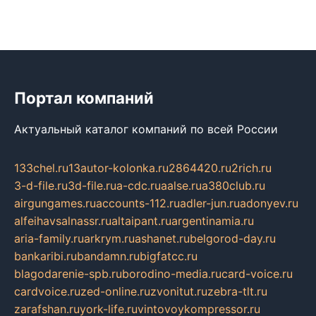
Портал компаний
Актуальный каталог компаний по всей России
133chel.ru
13autor-kolonka.ru
2864420.ru
2rich.ru
3-d-file.ru
3d-file.ru
a-cdc.ru
aalse.ru
a380club.ru
airgungames.ru
accounts-112.ru
adler-jun.ru
adonyev.ru
alfeihavsalnassr.ru
altaipant.ru
argentinamia.ru
aria-family.ru
arkrym.ru
ashanet.ru
belgorod-day.ru
bankaribi.ru
bandamn.ru
bigfatcc.ru
blagodarenie-spb.ru
borodino-media.ru
card-voice.ru
cardvoice.ru
zed-online.ru
zvonitut.ru
zebra-tlt.ru
zarafshan.ru
york-life.ru
vintovoykompressor.ru