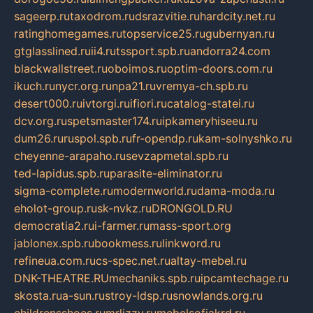
sageerp.ru
taxodrom.ru
dsrazvitie.ru
hardcity.net.ru
ratinghomegames.ru
topservice25.ru
gubernyan.ru
gtglasslined.ru
ii4.ru
tssport.spb.ru
andorra24.com
blackwallstreet.ru
oboimos.ru
optim-doors.com.ru
ikuch.ru
nycr.org.ru
npa21.ru
vremya-ch.spb.ru
desert000.ru
ivtorgi.ru
ifiori.ru
catalog-statei.ru
dcv.org.ru
spetsmaster174.ru
ipkameryhiseeu.ru
dum26.ru
ruspol.spb.ru
fr-opendp.ru
kam-solnyshko.ru
cheyenne-arapaho.ru
sevzapmetal.spb.ru
ted-lapidus.spb.ru
parasite-eliminator.ru
sigma-complete.ru
modernworld.ru
dama-moda.ru
eholot-group.ru
sk-nvkz.ru
DRONGOLD.RU
democratia2.ru
i-farmer.ru
mass-sport.org
jablonex.spb.ru
bookmess.ru
linkword.ru
refineua.com.ru
cs-spec.net.ru
altay-mebel.ru
DNK-THEATRE.RU
mechaniks.spb.ru
ipcamtechage.ru
skosta.ru
a-sun.ru
stroy-ldsp.ru
snowlands.org.ru
childrensshoes.ru
mrlizzy.ru
mebelsofiakrd.ru