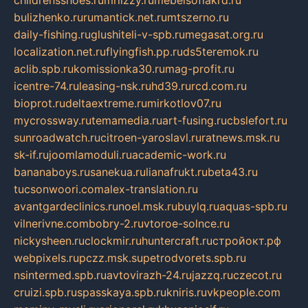
bulizhenko.ru
rumantick.net.ru
mtszerno.ru
daily-fishing.ru
glushiteli-v-spb.ru
megasat.org.ru
localization.net.ru
flyingfish.pp.ru
ds5teremok.ru
aclib.spb.ru
komissionka30.ru
mag-profit.ru
icentre-74.ru
leasing-nsk.ru
hd39.ru
rcd.com.ru
bioprot.ru
deltaextreme.ru
mirkotlov07.ru
mycrossway.ru
temamedia.ru
art-fusing.ru
cbslefort.ru
sunroadwatch.ru
citroen-yaroslavl.ru
ratnews.msk.ru
sk-if.ru
joomlamoduli.ru
academic-work.ru
bananaboys.ru
sanekua.ru
lianafrukt.ru
beta43.ru
tucsonwoori.com
alex-translation.ru
avantgardeclinics.ru
noel.msk.ru
buylq.ru
aquas-spb.ru
vilnerivne.com
bobry-2.ru
vtoroe-solnce.ru
nickysheen.ru
clockmir.ru
huntercraft.ru
стройокт.рф
webpixels.ru
pczz.msk.su
petrodvorets.spb.ru
nsintermed.spb.ru
avtovirazh-24.ru
jazzq.ru
czecot.ru
cruizi.spb.ru
spasskaya.spb.ru
kniris.ru
vkpeople.com