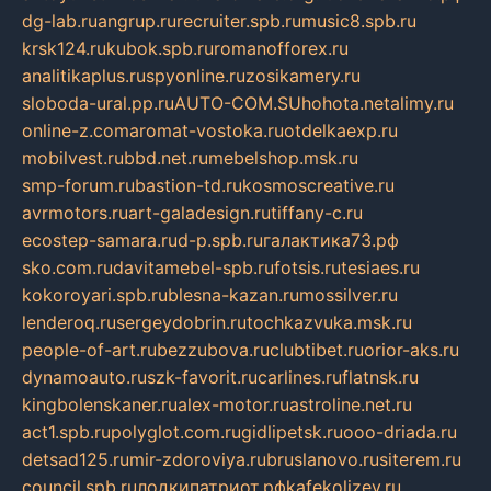
dg-lab.ru
angrup.ru
recruiter.spb.ru
music8.spb.ru
krsk124.ru
kubok.spb.ru
romanofforex.ru
analitikaplus.ru
spyonline.ru
zosikamery.ru
sloboda-ural.pp.ru
AUTO-COM.SU
hohota.net
alimy.ru
online-z.com
aromat-vostoka.ru
otdelkaexp.ru
mobilvest.ru
bbd.net.ru
mebelshop.msk.ru
smp-forum.ru
bastion-td.ru
kosmoscreative.ru
avrmotors.ru
art-galadesign.ru
tiffany-c.ru
ecostep-samara.ru
d-p.spb.ru
галактика73.рф
sko.com.ru
davitamebel-spb.ru
fotsis.ru
tesiaes.ru
kokoroyari.spb.ru
blesna-kazan.ru
mossilver.ru
lenderoq.ru
sergeydobrin.ru
tochkazvuka.msk.ru
people-of-art.ru
bezzubova.ru
clubtibet.ru
orior-aks.ru
dynamoauto.ru
szk-favorit.ru
carlines.ru
flatnsk.ru
kingbolenskaner.ru
alex-motor.ru
astroline.net.ru
act1.spb.ru
polyglot.com.ru
gidlipetsk.ru
ooo-driada.ru
detsad125.ru
mir-zdoroviya.ru
bruslanovo.ru
siterem.ru
council.spb.ru
лодкипатриот.рф
kafekolizey.ru