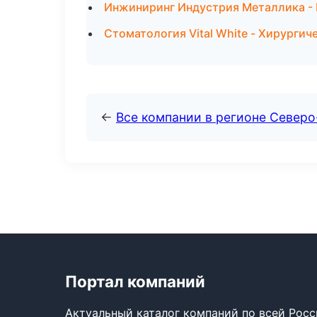
Инжиниринг Индустрия Металлика - 
Стоматология Vital White - Хирургич
←
Все компании в регионе Север
Портал компаний
Актуальный каталог компаний по всей Рос