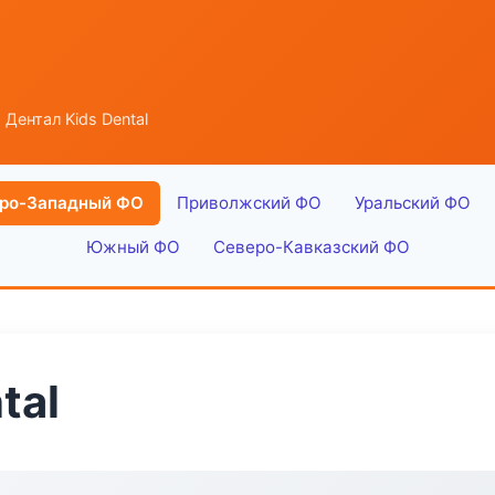
 Дентал Kids Dental
ро-Западный ФО
Приволжский ФО
Уральский ФО
Южный ФО
Северо-Кавказский ФО
tal