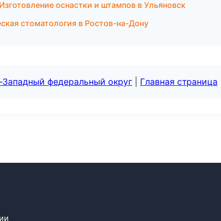
Изготовление оснастки и штампов в Ульяновск
еская стоматология в Ростов-на-Дону
о-Западный федеральный округ
|
Главная страница
сии