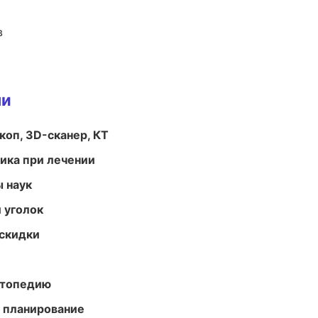
в
ми
оп, 3D-сканер, КТ
тика при лечении
ы наук
 уголок
скидки
ортопедию
 планирование