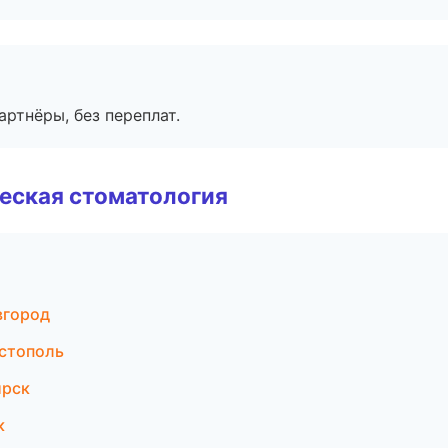
артнёры, без переплат.
еская стоматология
вгород
астополь
ирск
к