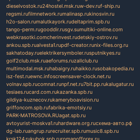
dieselvostok.ru
24hostel.msk.ru
w-dev.ru
f-ship.ru
regsmi.ru
filmnetwork.ru
malinasp.ru
kinosvin.ru
h2o-salon.ru
malutkayork.ru
deltaprim.spb.ru
tango-perm.ru
gooddir.ru
sgv.su
multiki-online.com
webkrasotki.com
cherinvest.ru
detskiy-ostrov.ru
ankou.spb.ru
alvesta1.ru
pdf-creator.ru
nix-files.org.ru
sakhatoday.ru
elektrikersymboler.ru
sputnikyes.ru
golf2club.msk.ru
aeforums.ru
zallclub.ru
multimodal.msk.ru
habaigry.ru
haikko.ru
sobakopedia.ru
isz-fest.ru
ewnc.info
screensaver-clock.net.ru
volnav.spb.ru
comnat.ru
npf.net.ru
7bit.pp.ru
kalugatur.ru
tesiaes.ru
card.com.ru
kazanka.spb.ru
gildiya-kuznecov.ru
kameryboavision.ru
griffoncom.spb.ru
fabrika-emotsiy.ru
PARK-MATROSOVA.RU
agat.spb.ru
avtoyurist-moskva1.ru
hardware.org.ru
схема-авто.рф
dg-lab.ru
angrup.ru
recruiter.spb.ru
music8.spb.ru
krsk124.ru
kubok.spb.ru
romanofforex.ru