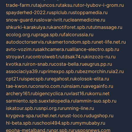
trade-farm.ru
tajuncos.ru
taksu.ru
tor-lyubov-i-grom.ru
spayderhed-2022.ru
splclub.ru
stoppamedia.ru
snow-guard.ru
slovar-ivrit.ru
cleanmedicine.ru
shkurki-karakulya.ru
kanotiforet.spb.ru
tutmassage.ru
ecolog.org.ru
praga.spb.ru
falcorussia.ru
autodoctorservis.ru
kamertondom.spb.ru
net-life.net.ru
avto-vozim.ru
sakhcamera.ru
alliance-electro.spb.ru
stroyavt.ru
controlweb1.ru
tdsak74.ru
kinzozo-ru.ru
kvotka.ru
iron-snab.ru
costa-bella.ru
eugrus.pp.ru
associaciya39.ru
primexpo.spb.ru
bezmorchin.ru
ia2.ru
cpt21.ru
ispecspb.ru
regahost.ru
kolosok-elita.ru
tae-kwon.ru
consrio.com.ru
insiam.ru
avegainfo.ru
archery161.ru
bigencyclica.ru
vlast16.ru
korru.net
sarmiento.spb.su
extelopedia.ru
lammin-suo.spb.ru
iskatour.spb.ru
snpi.org.ru
running-line.ru
krygeva-spa.ru
chel.net.ru
rust-loco.ru
dugshop.ru
hl-beta.spb.ru
school494.spb.ru
mymubaby.ru
epoha-metalband.ru
ngr.spb.ru
rusgosnews.com