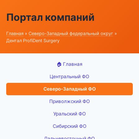
Портал компаний
Главная
»
Северо-Западный федеральный округ
»
Дентал ProfiDent Surgery
🏠 Главная
Центральный ФО
Северо-Западный ФО
Приволжский ФО
Уральский ФО
Сибирский ФО
Дальневосточный ФО