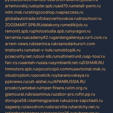
artemovskij.ru
dopler.spb.ru
aid70.ru
metall-perm.ru
ndm.msk.ru
ratingzooshop.ru
apiaccess.ru
globalautotrade.info
bezverhovskoe.ru
drsschool.ru
ZOOSMART.SPB.RU
dalakony.ru
medikijob.ru
remontt.spb.ru
photostudia.spb.ru
myragon.ru
terramia.ru
academy62.ru
gardengallereya.ru
rti.com.ru
artem-news.ru
biserinca.ru
krasnodarkurort.com
imshowtv.ru
mebel-v-tule.ru
mobtopik.ru
pcsecurity.net.ru
tool-sib.ru
multimetrunit.ru
sp-tour.ru
fan-cs.ru
santeh-russia.ru
symbian9.net.ru
DSHAIR.RU
tmmotors.spb.ru
xjocuricopii.com
musavtomat.msk.ru
obustrojdom.ru
sovetcik.ru
ybaranovskaya.ru
ppknews.ru
cult-alshei.ru
JAPANRUSSIA.RU
proekciyamebel.ru
imper-finans.ru
rim.org.ru
glamourai.ru
brassminus.ru
zabor-pro.ru
ftn.pp.ru
dorogoe58.ru
laimengpacker.ru
kuzova-zapchasti.ru
sageerp.ru
taxodrom.ru
dsrazvitie.ru
hardcity.net.ru
ratinghomegames.ru
topservice25.ru
gubernyan.ru