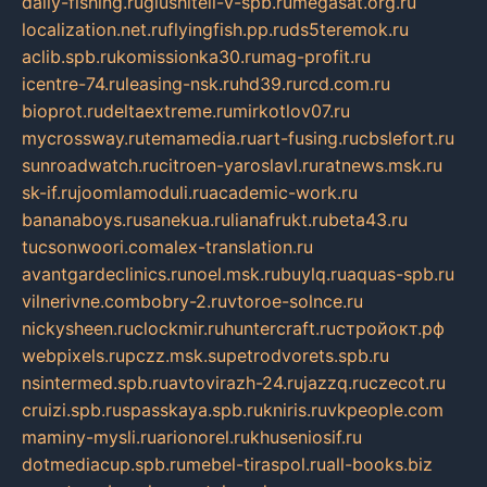
daily-fishing.ru
glushiteli-v-spb.ru
megasat.org.ru
localization.net.ru
flyingfish.pp.ru
ds5teremok.ru
aclib.spb.ru
komissionka30.ru
mag-profit.ru
icentre-74.ru
leasing-nsk.ru
hd39.ru
rcd.com.ru
bioprot.ru
deltaextreme.ru
mirkotlov07.ru
mycrossway.ru
temamedia.ru
art-fusing.ru
cbslefort.ru
sunroadwatch.ru
citroen-yaroslavl.ru
ratnews.msk.ru
sk-if.ru
joomlamoduli.ru
academic-work.ru
bananaboys.ru
sanekua.ru
lianafrukt.ru
beta43.ru
tucsonwoori.com
alex-translation.ru
avantgardeclinics.ru
noel.msk.ru
buylq.ru
aquas-spb.ru
vilnerivne.com
bobry-2.ru
vtoroe-solnce.ru
nickysheen.ru
clockmir.ru
huntercraft.ru
стройокт.рф
webpixels.ru
pczz.msk.su
petrodvorets.spb.ru
nsintermed.spb.ru
avtovirazh-24.ru
jazzq.ru
czecot.ru
cruizi.spb.ru
spasskaya.spb.ru
kniris.ru
vkpeople.com
maminy-mysli.ru
arionorel.ru
khuseniosif.ru
dotmediacup.spb.ru
mebel-tiraspol.ru
all-books.biz