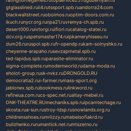
gtglasslined.ru
ii4.ru
tssport.spb.ru
andorra24.com
blackwallstreet.ru
oboimos.ru
optim-doors.com.ru
ikuch.ru
nycr.org.ru
npa21.ru
vremya-ch.spb.ru
desert000.ru
ivtorgi.ru
ifiori.ru
catalog-statei.ru
dcv.org.ru
spetsmaster174.ru
ipkameryhiseeu.ru
dum26.ru
ruspol.spb.ru
fr-opendp.ru
kam-solnyshko.ru
cheyenne-arapaho.ru
sevzapmetal.spb.ru
ted-lapidus.spb.ru
parasite-eliminator.ru
sigma-complete.ru
modernworld.ru
dama-moda.ru
eholot-group.ru
sk-nvkz.ru
DRONGOLD.RU
democratia2.ru
i-farmer.ru
mass-sport.org
jablonex.spb.ru
bookmess.ru
linkword.ru
refineua.com.ru
cs-spec.net.ru
altay-mebel.ru
DNK-THEATRE.RU
mechaniks.spb.ru
ipcamtechage.ru
skosta.ru
a-sun.ru
stroy-ldsp.ru
snowlands.org.ru
childrensshoes.ru
mrlizzy.ru
mebelsofiakrd.ru
bulizhenko.ru
rumantick.net.ru
mtszerno.ru