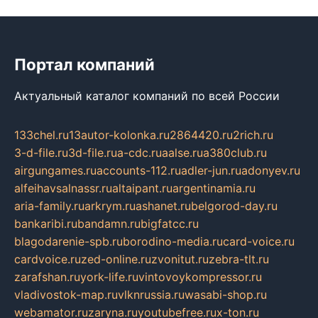
Портал компаний
Актуальный каталог компаний по всей России
133chel.ru
13autor-kolonka.ru
2864420.ru
2rich.ru
3-d-file.ru
3d-file.ru
a-cdc.ru
aalse.ru
a380club.ru
airgungames.ru
accounts-112.ru
adler-jun.ru
adonyev.ru
alfeihavsalnassr.ru
altaipant.ru
argentinamia.ru
aria-family.ru
arkrym.ru
ashanet.ru
belgorod-day.ru
bankaribi.ru
bandamn.ru
bigfatcc.ru
blagodarenie-spb.ru
borodino-media.ru
card-voice.ru
cardvoice.ru
zed-online.ru
zvonitut.ru
zebra-tlt.ru
zarafshan.ru
york-life.ru
vintovoykompressor.ru
vladivostok-map.ru
vlknrussia.ru
wasabi-shop.ru
webamator.ru
zaryna.ru
youtubefree.ru
x-ton.ru