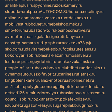
analitikaplus.ru
spyonline.ru
zosikamery.ru
sloboda-ural.pp.ru
AUTO-COM.SU
hohota.net
alimy.ru
online-z.com
aromat-vostoka.ru
otdelkaexp.ru
mobilvest.ru
bbd.net.ru
mebelshop.msk.ru
smp-forum.ru
bastion-td.ru
kosmoscreative.ru
avrmotors.ru
art-galadesign.ru
tiffany-c.ru
ecostep-samara.ru
d-p.spb.ru
галактика73.рф
sko.com.ru
davitamebel-spb.ru
fotsis.ru
tesiaes.ru
kokoroyari.spb.ru
blesna-kazan.ru
mossilver.ru
lenderoq.ru
sergeydobrin.ru
tochkazvuka.msk.ru
people-of-art.ru
bezzubova.ru
clubtibet.ru
orior-aks.ru
dynamoauto.ru
szk-favorit.ru
carlines.ru
flatnsk.ru
kingbolenskaner.ru
alex-motor.ru
astroline.net.ru
act1.spb.ru
polyglot.com.ru
gidlipetsk.ru
ooo-driada.ru
detsad125.ru
mir-zdoroviya.ru
bruslanovo.ru
siterem.ru
council.spb.ru
лодкипатриот.рф
kafekolizey.ru
iclub.net.ru
gazon-easy.ru
sugarepilekb.ru
grinox.ru
pylesostineco.ru
msts-ozarenie.ru
kameryjooan.ru