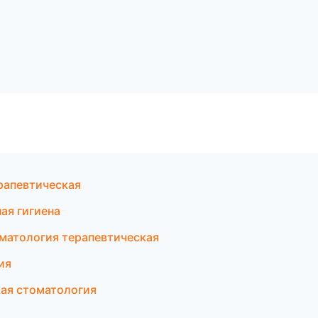
рапевтическая
ая гигиена
матология терапевтическая
ия
кая стоматология