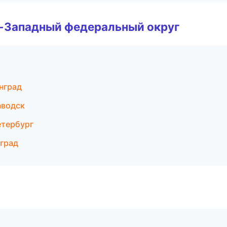
о-Западный федеральный округ
нград
аводск
етербург
нград