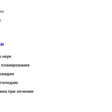
ми
в
ми
ы наук
 планирование
скидки
ортопедию
тика при лечении