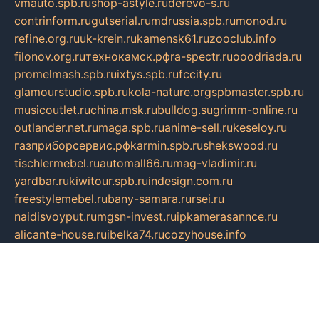
vmauto.spb.ru
shop-astyle.ru
derevo-s.ru
contrinform.ru
gutserial.ru
mdrussia.spb.ru
monod.ru
refine.org.ru
uk-krein.ru
kamensk61.ru
zooclub.info
filonov.org.ru
технокамск.рф
ra-spectr.ru
ooodriada.ru
promelmash.spb.ru
ixtys.spb.ru
fccity.ru
glamourstudio.spb.ru
kola-nature.org
spbmaster.spb.ru
musicoutlet.ru
china.msk.ru
bulldog.su
grimm-online.ru
outlander.net.ru
maga.spb.ru
anime-sell.ru
keseloy.ru
газприборсервис.рф
karmin.spb.ru
shekswood.ru
tischlermebel.ru
automall66.ru
mag-vladimir.ru
yardbar.ru
kiwitour.spb.ru
indesign.com.ru
freestylemebel.ru
bany-samara.ru
rsei.ru
naidisvoyput.ru
mgsn-invest.ru
ipkamerasannce.ru
alicante-house.ru
ibelka74.ru
cozyhouse.info
vlkargalev-studio.ru
700mb.ru
figura-ufa.ru
alina-live.ru
belarusiannews.ru
womenknow.ru
dos-vniimk.ru
sega.net.ru
dv.net.ru
phenomenonsofhistory.com
telesputnik.net.ru
wall.pp.ru
pylesosroidmi.ru