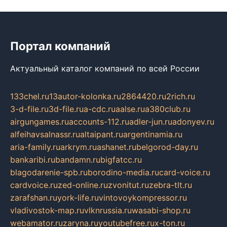
Портал компаний
Актуальный каталог компаний по всей России
133chel.ru
13autor-kolonka.ru
2864420.ru
2rich.ru
3-d-file.ru
3d-file.ru
a-cdc.ru
aalse.ru
a380club.ru
airgungames.ru
accounts-112.ru
adler-jun.ru
adonyev.ru
alfeihavsalnassr.ru
altaipant.ru
argentinamia.ru
aria-family.ru
arkrym.ru
ashanet.ru
belgorod-day.ru
bankaribi.ru
bandamn.ru
bigfatcc.ru
blagodarenie-spb.ru
borodino-media.ru
card-voice.ru
cardvoice.ru
zed-online.ru
zvonitut.ru
zebra-tlt.ru
zarafshan.ru
york-life.ru
vintovoykompressor.ru
vladivostok-map.ru
vlknrussia.ru
wasabi-shop.ru
webamator.ru
zaryna.ru
youtubefree.ru
x-ton.ru