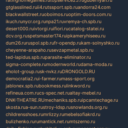
ratinghomegames.ru
topservice25.ru
gubernyan.ru
gtglasslined.ru
ii4.ru
tssport.spb.ru
andorra24.com
blackwallstreet.ru
oboimos.ru
optim-doors.com.ru
ikuch.ru
nycr.org.ru
npa21.ru
vremya-ch.spb.ru
desert000.ru
ivtorgi.ru
ifiori.ru
catalog-statei.ru
dcv.org.ru
spetsmaster174.ru
ipkameryhiseeu.ru
dum26.ru
ruspol.spb.ru
fr-opendp.ru
kam-solnyshko.ru
cheyenne-arapaho.ru
sevzapmetal.spb.ru
ted-lapidus.spb.ru
parasite-eliminator.ru
sigma-complete.ru
modernworld.ru
dama-moda.ru
eholot-group.ru
sk-nvkz.ru
DRONGOLD.RU
democratia2.ru
i-farmer.ru
mass-sport.org
jablonex.spb.ru
bookmess.ru
linkword.ru
refineua.com.ru
cs-spec.net.ru
altay-mebel.ru
DNK-THEATRE.RU
mechaniks.spb.ru
ipcamtechage.ru
skosta.ru
a-sun.ru
stroy-ldsp.ru
snowlands.org.ru
childrensshoes.ru
mrlizzy.ru
mebelsofiakrd.ru
bulizhenko.ru
rumantick.net.ru
mtszerno.ru