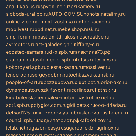
analitikaplus.ru
spyonline.ru
zosikamery.ru
sloboda-ural.pp.ru
AUTO-COM.SU
hohota.net
alimy.ru
online-z.com
aromat-vostoka.ru
otdelkaexp.ru
mobilvest.ru
bbd.net.ru
mebelshop.msk.ru
smp-forum.ru
bastion-td.ru
kosmoscreative.ru
avrmotors.ru
art-galadesign.ru
tiffany-c.ru
ecostep-samara.ru
d-p.spb.ru
галактика73.рф
sko.com.ru
davitamebel-spb.ru
fotsis.ru
tesiaes.ru
kokoroyari.spb.ru
blesna-kazan.ru
mossilver.ru
lenderoq.ru
sergeydobrin.ru
tochkazvuka.msk.ru
people-of-art.ru
bezzubova.ru
clubtibet.ru
orior-aks.ru
dynamoauto.ru
szk-favorit.ru
carlines.ru
flatnsk.ru
kingbolenskaner.ru
alex-motor.ru
astroline.net.ru
act1.spb.ru
polyglot.com.ru
gidlipetsk.ru
ooo-driada.ru
detsad125.ru
mir-zdoroviya.ru
bruslanovo.ru
siterem.ru
council.spb.ru
лодкипатриот.рф
kafekolizey.ru
iclub.net.ru
gazon-easy.ru
sugarepilekb.ru
grinox.ru
pylesostineco.ru
msts-ozarenie.ru
kameryjooan.ru