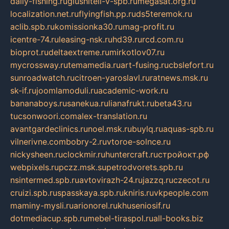
daily-fishing.ru
glushiteli-v-spb.ru
megasat.org.ru
localization.net.ru
flyingfish.pp.ru
ds5teremok.ru
aclib.spb.ru
komissionka30.ru
mag-profit.ru
icentre-74.ru
leasing-nsk.ru
hd39.ru
rcd.com.ru
bioprot.ru
deltaextreme.ru
mirkotlov07.ru
mycrossway.ru
temamedia.ru
art-fusing.ru
cbslefort.ru
sunroadwatch.ru
citroen-yaroslavl.ru
ratnews.msk.ru
sk-if.ru
joomlamoduli.ru
academic-work.ru
bananaboys.ru
sanekua.ru
lianafrukt.ru
beta43.ru
tucsonwoori.com
alex-translation.ru
avantgardeclinics.ru
noel.msk.ru
buylq.ru
aquas-spb.ru
vilnerivne.com
bobry-2.ru
vtoroe-solnce.ru
nickysheen.ru
clockmir.ru
huntercraft.ru
стройокт.рф
webpixels.ru
pczz.msk.su
petrodvorets.spb.ru
nsintermed.spb.ru
avtovirazh-24.ru
jazzq.ru
czecot.ru
cruizi.spb.ru
spasskaya.spb.ru
kniris.ru
vkpeople.com
maminy-mysli.ru
arionorel.ru
khuseniosif.ru
dotmediacup.spb.ru
mebel-tiraspol.ru
all-books.biz