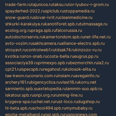
trade-farm.ru
tajuncos.ru
taksu.ru
tor-lyubov-i-grom.ru
spayderhed-2022.ru
splclub.ru
stoppamedia.ru
snow-guard.ru
slovar-ivrit.ru
cleanmedicine.ru
shkurki-karakulya.ru
kanotiforet.spb.ru
tutmassage.ru
ecolog.org.ru
praga.spb.ru
falcorussia.ru
autodoctorservis.ru
kamertondom.spb.ru
net-life.net.ru
avto-vozim.ru
sakhcamera.ru
alliance-electro.spb.ru
stroyavt.ru
controlweb1.ru
tdsak74.ru
kinzozo-ru.ru
kvotka.ru
iron-snab.ru
costa-bella.ru
eugrus.pp.ru
associaciya39.ru
primexpo.spb.ru
bezmorchin.ru
ia2.ru
cpt21.ru
ispecspb.ru
regahost.ru
kolosok-elita.ru
tae-kwon.ru
consrio.com.ru
insiam.ru
avegainfo.ru
archery161.ru
bigencyclica.ru
vlast16.ru
korru.net
sarmiento.spb.su
extelopedia.ru
lammin-suo.spb.ru
iskatour.spb.ru
snpi.org.ru
running-line.ru
krygeva-spa.ru
chel.net.ru
rust-loco.ru
dugshop.ru
hl-beta.spb.ru
school494.spb.ru
mymubaby.ru
epoha-metalband.ru
ngr.spb.ru
rusgosnews.com