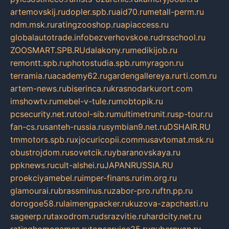
artemovskij.ru
dopler.spb.ru
aid70.ru
metall-perm.ru
ndm.msk.ru
ratingzooshop.ru
apiaccess.ru
globalautotrade.info
bezverhovskoe.ru
drsschool.ru
ZOOSMART.SPB.RU
dalakony.ru
medikijob.ru
remontt.spb.ru
photostudia.spb.ru
myragon.ru
terramia.ru
academy62.ru
gardengallereya.ru
rti.com.ru
artem-news.ru
biserinca.ru
krasnodarkurort.com
imshowtv.ru
mebel-v-tule.ru
mobtopik.ru
pcsecurity.net.ru
tool-sib.ru
multimetrunit.ru
sp-tour.ru
fan-cs.ru
santeh-russia.ru
symbian9.net.ru
DSHAIR.RU
tmmotors.spb.ru
xjocuricopii.com
musavtomat.msk.ru
obustrojdom.ru
sovetcik.ru
ybaranovskaya.ru
ppknews.ru
cult-alshei.ru
JAPANRUSSIA.RU
proekciyamebel.ru
imper-finans.ru
rim.org.ru
glamourai.ru
brassminus.ru
zabor-pro.ru
ftn.pp.ru
dorogoe58.ru
laimengpacker.ru
kuzova-zapchasti.ru
sageerp.ru
taxodrom.ru
dsrazvitie.ru
hardcity.net.ru