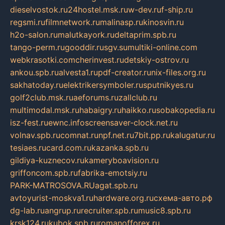
dieselvostok.ru
24hostel.msk.ru
w-dev.ru
f-ship.ru
regsmi.ru
filmnetwork.ru
malinasp.ru
kinosvin.ru
h2o-salon.ru
malutkayork.ru
deltaprim.spb.ru
tango-perm.ru
gooddir.ru
sgv.su
multiki-online.com
webkrasotki.com
cherinvest.ru
detskiy-ostrov.ru
ankou.spb.ru
alvesta1.ru
pdf-creator.ru
nix-files.org.ru
sakhatoday.ru
elektrikersymboler.ru
sputnikyes.ru
golf2club.msk.ru
aeforums.ru
zallclub.ru
multimodal.msk.ru
habaigry.ru
haikko.ru
sobakopedia.ru
isz-fest.ru
ewnc.info
screensaver-clock.net.ru
volnav.spb.ru
comnat.ru
npf.net.ru
7bit.pp.ru
kalugatur.ru
tesiaes.ru
card.com.ru
kazanka.spb.ru
gildiya-kuznecov.ru
kameryboavision.ru
griffoncom.spb.ru
fabrika-emotsiy.ru
PARK-MATROSOVA.RU
agat.spb.ru
avtoyurist-moskva1.ru
hardware.org.ru
схема-авто.рф
dg-lab.ru
angrup.ru
recruiter.spb.ru
music8.spb.ru
krsk124.ru
kubok.spb.ru
romanofforex.ru