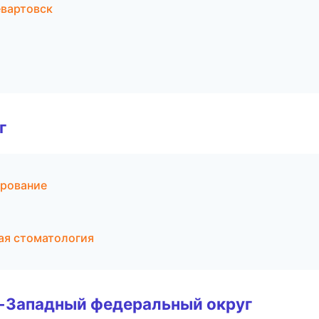
евартовск
г
ирование
ая стоматология
о-Западный федеральный округ