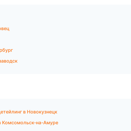
овец
рбург
заводск
детейлинг в Новокузнецк
 в Комсомольск-на-Амуре