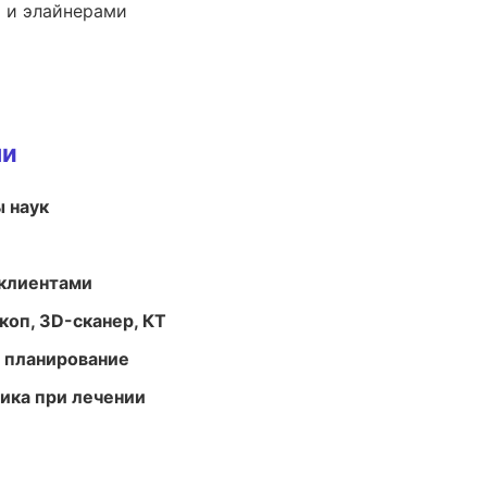
 и элайнерами
ми
ы наук
 клиентами
оп, 3D-сканер, КТ
 планирование
тика при лечении