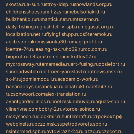
skosta.ru
a-sun.ru
stroy-ldsp.ru
snowlands.org.ru
childrensshoes.ru
mrlizzy.ru
mebelsofiakrd.ru
bulizhenko.ru
rumantick.net.ru
mtszerno.ru
daily-fishing.ru
glushiteli-v-spb.ru
megasat.org.ru
localization.net.ru
flyingfish.pp.ru
ds5teremok.ru
aclib.spb.ru
komissionka30.ru
mag-profit.ru
icentre-74.ru
leasing-nsk.ru
hd39.ru
rcd.com.ru
bioprot.ru
deltaextreme.ru
mirkotlov07.ru
mycrossway.ru
temamedia.ru
art-fusing.ru
cbslefort.ru
sunroadwatch.ru
citroen-yaroslavl.ru
ratnews.msk.ru
sk-if.ru
joomlamoduli.ru
academic-work.ru
bananaboys.ru
sanekua.ru
lianafrukt.ru
beta43.ru
tucsonwoori.com
alex-translation.ru
avantgardeclinics.ru
noel.msk.ru
buylq.ru
aquas-spb.ru
vilnerivne.com
bobry-2.ru
vtoroe-solnce.ru
nickysheen.ru
clockmir.ru
huntercraft.ru
стройокт.рф
webpixels.ru
pczz.msk.su
petrodvorets.spb.ru
nsintermed.spb.ru
avtovirazh-24.ru
jazzq.ru
czecot.ru