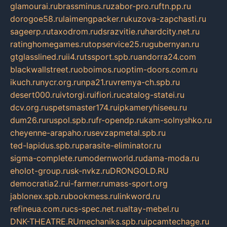
glamourai.ru
brassminus.ru
zabor-pro.ru
ftn.pp.ru
dorogoe58.ru
laimengpacker.ru
kuzova-zapchasti.ru
sageerp.ru
taxodrom.ru
dsrazvitie.ru
hardcity.net.ru
ratinghomegames.ru
topservice25.ru
gubernyan.ru
gtglasslined.ru
ii4.ru
tssport.spb.ru
andorra24.com
blackwallstreet.ru
oboimos.ru
optim-doors.com.ru
ikuch.ru
nycr.org.ru
npa21.ru
vremya-ch.spb.ru
desert000.ru
ivtorgi.ru
ifiori.ru
catalog-statei.ru
dcv.org.ru
spetsmaster174.ru
ipkameryhiseeu.ru
dum26.ru
ruspol.spb.ru
fr-opendp.ru
kam-solnyshko.ru
cheyenne-arapaho.ru
sevzapmetal.spb.ru
ted-lapidus.spb.ru
parasite-eliminator.ru
sigma-complete.ru
modernworld.ru
dama-moda.ru
eholot-group.ru
sk-nvkz.ru
DRONGOLD.RU
democratia2.ru
i-farmer.ru
mass-sport.org
jablonex.spb.ru
bookmess.ru
linkword.ru
refineua.com.ru
cs-spec.net.ru
altay-mebel.ru
DNK-THEATRE.RU
mechaniks.spb.ru
ipcamtechage.ru