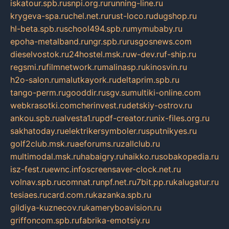
iskatour.spb.ru
snpi.org.ru
running-line.ru
krygeva-spa.ru
chel.net.ru
rust-loco.ru
dugshop.ru
hl-beta.spb.ru
school494.spb.ru
mymubaby.ru
epoha-metalband.ru
ngr.spb.ru
rusgosnews.com
dieselvostok.ru
24hostel.msk.ru
w-dev.ru
f-ship.ru
regsmi.ru
filmnetwork.ru
malinasp.ru
kinosvin.ru
h2o-salon.ru
malutkayork.ru
deltaprim.spb.ru
tango-perm.ru
gooddir.ru
sgv.su
multiki-online.com
webkrasotki.com
cherinvest.ru
detskiy-ostrov.ru
ankou.spb.ru
alvesta1.ru
pdf-creator.ru
nix-files.org.ru
sakhatoday.ru
elektrikersymboler.ru
sputnikyes.ru
golf2club.msk.ru
aeforums.ru
zallclub.ru
multimodal.msk.ru
habaigry.ru
haikko.ru
sobakopedia.ru
isz-fest.ru
ewnc.info
screensaver-clock.net.ru
volnav.spb.ru
comnat.ru
npf.net.ru
7bit.pp.ru
kalugatur.ru
tesiaes.ru
card.com.ru
kazanka.spb.ru
gildiya-kuznecov.ru
kameryboavision.ru
griffoncom.spb.ru
fabrika-emotsiy.ru