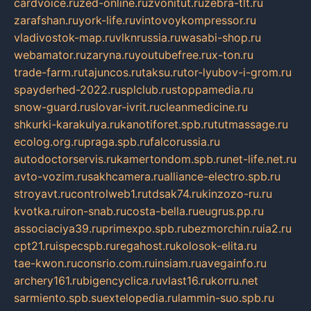
cardvoice.ru
zed-online.ru
zvonitut.ru
zebra-tlt.ru
zarafshan.ru
york-life.ru
vintovoykompressor.ru
vladivostok-map.ru
vlknrussia.ru
wasabi-shop.ru
webamator.ru
zaryna.ru
youtubefree.ru
x-ton.ru
trade-farm.ru
tajuncos.ru
taksu.ru
tor-lyubov-i-grom.ru
spayderhed-2022.ru
splclub.ru
stoppamedia.ru
snow-guard.ru
slovar-ivrit.ru
cleanmedicine.ru
shkurki-karakulya.ru
kanotiforet.spb.ru
tutmassage.ru
ecolog.org.ru
praga.spb.ru
falcorussia.ru
autodoctorservis.ru
kamertondom.spb.ru
net-life.net.ru
avto-vozim.ru
sakhcamera.ru
alliance-electro.spb.ru
stroyavt.ru
controlweb1.ru
tdsak74.ru
kinzozo-ru.ru
kvotka.ru
iron-snab.ru
costa-bella.ru
eugrus.pp.ru
associaciya39.ru
primexpo.spb.ru
bezmorchin.ru
ia2.ru
cpt21.ru
ispecspb.ru
regahost.ru
kolosok-elita.ru
tae-kwon.ru
consrio.com.ru
insiam.ru
avegainfo.ru
archery161.ru
bigencyclica.ru
vlast16.ru
korru.net
sarmiento.spb.su
extelopedia.ru
lammin-suo.spb.ru