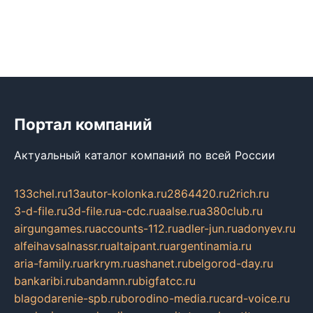
Портал компаний
Актуальный каталог компаний по всей России
133chel.ru
13autor-kolonka.ru
2864420.ru
2rich.ru
3-d-file.ru
3d-file.ru
a-cdc.ru
aalse.ru
a380club.ru
airgungames.ru
accounts-112.ru
adler-jun.ru
adonyev.ru
alfeihavsalnassr.ru
altaipant.ru
argentinamia.ru
aria-family.ru
arkrym.ru
ashanet.ru
belgorod-day.ru
bankaribi.ru
bandamn.ru
bigfatcc.ru
blagodarenie-spb.ru
borodino-media.ru
card-voice.ru