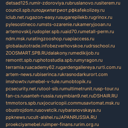
detsad125.ru
mir-zdoroviya.ru
bruslanovo.ru
siterem.ru
council.spb.ru
лодкипатриот.рф
kafekolizey.ru
iclub.net.ru
gazon-easy.ru
sugarepilekb.ru
grinox.ru
pylesostineco.ru
msts-ozarenie.ru
kameryjooan.ru
artemovskij.ru
dopler.spb.ru
aid70.ru
metall-perm.ru
ndm.msk.ru
ratingzooshop.ru
apiaccess.ru
globalautotrade.info
bezverhovskoe.ru
drsschool.ru
ZOOSMART.SPB.RU
dalakony.ru
medikijob.ru
remontt.spb.ru
photostudia.spb.ru
myragon.ru
terramia.ru
academy62.ru
gardengallereya.ru
rti.com.ru
artem-news.ru
biserinca.ru
krasnodarkurort.com
imshowtv.ru
mebel-v-tule.ru
mobtopik.ru
pcsecurity.net.ru
tool-sib.ru
multimetrunit.ru
sp-tour.ru
fan-cs.ru
santeh-russia.ru
symbian9.net.ru
DSHAIR.RU
tmmotors.spb.ru
xjocuricopii.com
musavtomat.msk.ru
obustrojdom.ru
sovetcik.ru
ybaranovskaya.ru
ppknews.ru
cult-alshei.ru
JAPANRUSSIA.RU
proekciyamebel.ru
imper-finans.ru
rim.org.ru