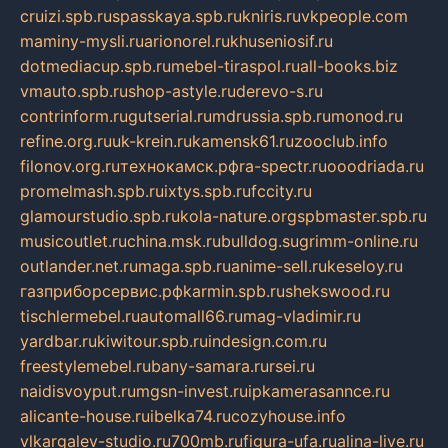
cruizi.spb.ru
spasskaya.spb.ru
kniris.ru
vkpeople.com
maminy-mysli.ru
arionorel.ru
khuseniosif.ru
dotmediacup.spb.ru
mebel-tiraspol.ru
all-books.biz
vmauto.spb.ru
shop-astyle.ru
derevo-s.ru
contrinform.ru
gutserial.ru
mdrussia.spb.ru
monod.ru
refine.org.ru
uk-krein.ru
kamensk61.ru
zooclub.info
filonov.org.ru
технокамск.рф
ra-spectr.ru
ooodriada.ru
promelmash.spb.ru
ixtys.spb.ru
fccity.ru
glamourstudio.spb.ru
kola-nature.org
spbmaster.spb.ru
musicoutlet.ru
china.msk.ru
bulldog.su
grimm-online.ru
outlander.net.ru
maga.spb.ru
anime-sell.ru
keseloy.ru
газприборсервис.рф
karmin.spb.ru
shekswood.ru
tischlermebel.ru
automall66.ru
mag-vladimir.ru
yardbar.ru
kiwitour.spb.ru
indesign.com.ru
freestylemebel.ru
bany-samara.ru
rsei.ru
naidisvoyput.ru
mgsn-invest.ru
ipkamerasannce.ru
alicante-house.ru
ibelka74.ru
cozyhouse.info
vlkargalev-studio.ru
700mb.ru
figura-ufa.ru
alina-live.ru