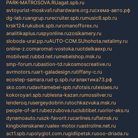
PARK-MATROSOVA.RU
agat.spb.ru
avtoyurist-moskva1.ru
hardware.org.ru
схема-авто.рф
dg-lab.ru
angrup.ru
recruiter.spb.ru
music8.spb.ru
krsk124.ru
kubok.spb.ru
romanofforex.ru
analitikaplus.ru
spyonline.ru
zosikamery.ru
sloboda-ural.pp.ru
AUTO-COM.SU
hohota.net
alimy.ru
online-z.com
aromat-vostoka.ru
otdelkaexp.ru
mobilvest.ru
bbd.net.ru
mebelshop.msk.ru
smp-forum.ru
bastion-td.ru
kosmoscreative.ru
avrmotors.ru
art-galadesign.ru
tiffany-c.ru
ecostep-samara.ru
d-p.spb.ru
галактика73.рф
sko.com.ru
davitamebel-spb.ru
fotsis.ru
tesiaes.ru
kokoroyari.spb.ru
blesna-kazan.ru
mossilver.ru
lenderoq.ru
sergeydobrin.ru
tochkazvuka.msk.ru
people-of-art.ru
bezzubova.ru
clubtibet.ru
orior-aks.ru
dynamoauto.ru
szk-favorit.ru
carlines.ru
flatnsk.ru
kingbolenskaner.ru
alex-motor.ru
astroline.net.ru
act1.spb.ru
polyglot.com.ru
gidlipetsk.ru
ooo-driada.ru