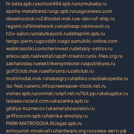
hl-beta.spb.ru
school494.spb.ru
mymubaby.ru
epoha-metalband.ru
ngr.spb.ru
rusgosnews.com
dieselvostok.ru
24hostel.msk.ru
w-dev.ru
f-ship.ru
regsmi.ru
filmnetwork.ru
malinasp.ru
kinosvin.ru
h2o-salon.ru
malutkayork.ru
deltaprim.spb.ru
tango-perm.ru
gooddir.ru
sgv.su
multiki-online.com
webkrasotki.com
cherinvest.ru
detskiy-ostrov.ru
ankou.spb.ru
alvesta1.ru
pdf-creator.ru
nix-files.org.ru
sakhatoday.ru
elektrikersymboler.ru
sputnikyes.ru
golf2club.msk.ru
aeforums.ru
zallclub.ru
multimodal.msk.ru
habaigry.ru
haikko.ru
sobakopedia.ru
isz-fest.ru
ewnc.info
screensaver-clock.net.ru
volnav.spb.ru
comnat.ru
npf.net.ru
7bit.pp.ru
kalugatur.ru
tesiaes.ru
card.com.ru
kazanka.spb.ru
gildiya-kuznecov.ru
kameryboavision.ru
griffoncom.spb.ru
fabrika-emotsiy.ru
PARK-MATROSOVA.RU
agat.spb.ru
avtoyurist-moskva1.ru
hardware.org.ru
схема-авто.рф