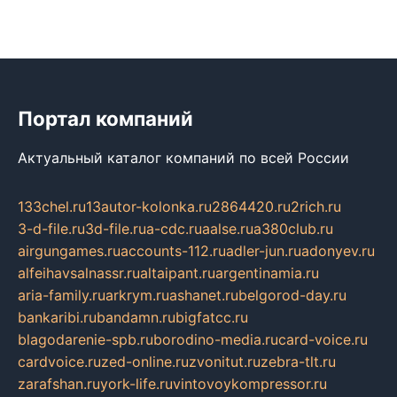
Портал компаний
Актуальный каталог компаний по всей России
133chel.ru
13autor-kolonka.ru
2864420.ru
2rich.ru
3-d-file.ru
3d-file.ru
a-cdc.ru
aalse.ru
a380club.ru
airgungames.ru
accounts-112.ru
adler-jun.ru
adonyev.ru
alfeihavsalnassr.ru
altaipant.ru
argentinamia.ru
aria-family.ru
arkrym.ru
ashanet.ru
belgorod-day.ru
bankaribi.ru
bandamn.ru
bigfatcc.ru
blagodarenie-spb.ru
borodino-media.ru
card-voice.ru
cardvoice.ru
zed-online.ru
zvonitut.ru
zebra-tlt.ru
zarafshan.ru
york-life.ru
vintovoykompressor.ru