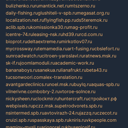
bulizhenko.ru
rumantick.net.ru
mtszerno.ru
daily-fishing.ru
glushiteli-v-spb.ru
megasat.org.ru
localization.net.ru
flyingfish.pp.ru
ds5teremok.ru
aclib.spb.ru
komissionka30.ru
mag-profit.ru
icentre-74.ru
leasing-nsk.ru
hd39.ru
rcd.com.ru
bioprot.ru
deltaextreme.ru
mirkotlov07.ru
mycrossway.ru
temamedia.ru
art-fusing.ru
cbslefort.ru
sunroadwatch.ru
citroen-yaroslavl.ru
ratnews.msk.ru
sk-if.ru
joomlamoduli.ru
academic-work.ru
bananaboys.ru
sanekua.ru
lianafrukt.ru
beta43.ru
tucsonwoori.com
alex-translation.ru
avantgardeclinics.ru
noel.msk.ru
buylq.ru
aquas-spb.ru
vilnerivne.com
bobry-2.ru
vtoroe-solnce.ru
nickysheen.ru
clockmir.ru
huntercraft.ru
стройокт.рф
webpixels.ru
pczz.msk.su
petrodvorets.spb.ru
nsintermed.spb.ru
avtovirazh-24.ru
jazzq.ru
czecot.ru
cruizi.spb.ru
spasskaya.spb.ru
kniris.ru
vkpeople.com
maminy-mysli.ru
arionorel.ru
khuseniosif.ru