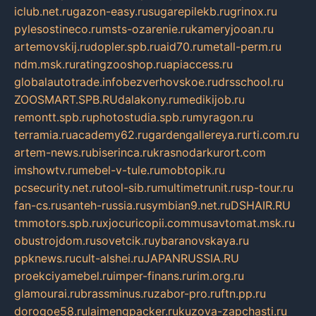
iclub.net.ru
gazon-easy.ru
sugarepilekb.ru
grinox.ru
pylesostineco.ru
msts-ozarenie.ru
kameryjooan.ru
artemovskij.ru
dopler.spb.ru
aid70.ru
metall-perm.ru
ndm.msk.ru
ratingzooshop.ru
apiaccess.ru
globalautotrade.info
bezverhovskoe.ru
drsschool.ru
ZOOSMART.SPB.RU
dalakony.ru
medikijob.ru
remontt.spb.ru
photostudia.spb.ru
myragon.ru
terramia.ru
academy62.ru
gardengallereya.ru
rti.com.ru
artem-news.ru
biserinca.ru
krasnodarkurort.com
imshowtv.ru
mebel-v-tule.ru
mobtopik.ru
pcsecurity.net.ru
tool-sib.ru
multimetrunit.ru
sp-tour.ru
fan-cs.ru
santeh-russia.ru
symbian9.net.ru
DSHAIR.RU
tmmotors.spb.ru
xjocuricopii.com
musavtomat.msk.ru
obustrojdom.ru
sovetcik.ru
ybaranovskaya.ru
ppknews.ru
cult-alshei.ru
JAPANRUSSIA.RU
proekciyamebel.ru
imper-finans.ru
rim.org.ru
glamourai.ru
brassminus.ru
zabor-pro.ru
ftn.pp.ru
dorogoe58.ru
laimengpacker.ru
kuzova-zapchasti.ru