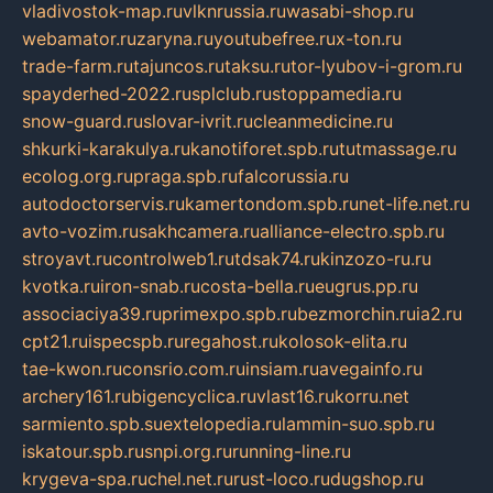
vladivostok-map.ru
vlknrussia.ru
wasabi-shop.ru
webamator.ru
zaryna.ru
youtubefree.ru
x-ton.ru
trade-farm.ru
tajuncos.ru
taksu.ru
tor-lyubov-i-grom.ru
spayderhed-2022.ru
splclub.ru
stoppamedia.ru
snow-guard.ru
slovar-ivrit.ru
cleanmedicine.ru
shkurki-karakulya.ru
kanotiforet.spb.ru
tutmassage.ru
ecolog.org.ru
praga.spb.ru
falcorussia.ru
autodoctorservis.ru
kamertondom.spb.ru
net-life.net.ru
avto-vozim.ru
sakhcamera.ru
alliance-electro.spb.ru
stroyavt.ru
controlweb1.ru
tdsak74.ru
kinzozo-ru.ru
kvotka.ru
iron-snab.ru
costa-bella.ru
eugrus.pp.ru
associaciya39.ru
primexpo.spb.ru
bezmorchin.ru
ia2.ru
cpt21.ru
ispecspb.ru
regahost.ru
kolosok-elita.ru
tae-kwon.ru
consrio.com.ru
insiam.ru
avegainfo.ru
archery161.ru
bigencyclica.ru
vlast16.ru
korru.net
sarmiento.spb.su
extelopedia.ru
lammin-suo.spb.ru
iskatour.spb.ru
snpi.org.ru
running-line.ru
krygeva-spa.ru
chel.net.ru
rust-loco.ru
dugshop.ru