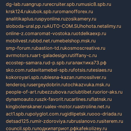
dg-lab.ru
angrup.ru
recruiter.spb.ru
music8.spb.ru
krsk124.ru
kubok.spb.ru
romanofforex.ru
analitikaplus.ru
spyonline.ru
zosikamery.ru
sloboda-ural.pp.ru
AUTO-COM.SU
hohota.net
alimy.ru
online-z.com
aromat-vostoka.ru
otdelkaexp.ru
mobilvest.ru
bbd.net.ru
mebelshop.msk.ru
smp-forum.ru
bastion-td.ru
kosmoscreative.ru
avrmotors.ru
art-galadesign.ru
tiffany-c.ru
ecostep-samara.ru
d-p.spb.ru
галактика73.рф
sko.com.ru
davitamebel-spb.ru
fotsis.ru
tesiaes.ru
kokoroyari.spb.ru
blesna-kazan.ru
mossilver.ru
lenderoq.ru
sergeydobrin.ru
tochkazvuka.msk.ru
people-of-art.ru
bezzubova.ru
clubtibet.ru
orior-aks.ru
dynamoauto.ru
szk-favorit.ru
carlines.ru
flatnsk.ru
kingbolenskaner.ru
alex-motor.ru
astroline.net.ru
act1.spb.ru
polyglot.com.ru
gidlipetsk.ru
ooo-driada.ru
detsad125.ru
mir-zdoroviya.ru
bruslanovo.ru
siterem.ru
council.spb.ru
лодкипатриот.рф
kafekolizey.ru