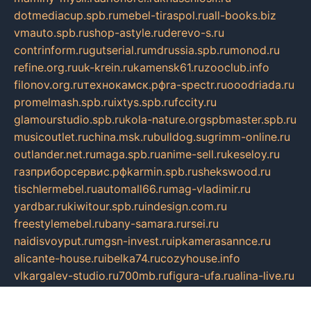
dotmediacup.spb.ru
mebel-tiraspol.ru
all-books.biz
vmauto.spb.ru
shop-astyle.ru
derevo-s.ru
contrinform.ru
gutserial.ru
mdrussia.spb.ru
monod.ru
refine.org.ru
uk-krein.ru
kamensk61.ru
zooclub.info
filonov.org.ru
технокамск.рф
ra-spectr.ru
ooodriada.ru
promelmash.spb.ru
ixtys.spb.ru
fccity.ru
glamourstudio.spb.ru
kola-nature.org
spbmaster.spb.ru
musicoutlet.ru
china.msk.ru
bulldog.su
grimm-online.ru
outlander.net.ru
maga.spb.ru
anime-sell.ru
keseloy.ru
газприборсервис.рф
karmin.spb.ru
shekswood.ru
tischlermebel.ru
automall66.ru
mag-vladimir.ru
yardbar.ru
kiwitour.spb.ru
indesign.com.ru
freestylemebel.ru
bany-samara.ru
rsei.ru
naidisvoyput.ru
mgsn-invest.ru
ipkamerasannce.ru
alicante-house.ru
ibelka74.ru
cozyhouse.info
vlkargalev-studio.ru
700mb.ru
figura-ufa.ru
alina-live.ru
belarusiannews.ru
womenknow.ru
dos-vniimk.ru
sega.net.ru
dv.net.ru
phenomenonsofhistory.com