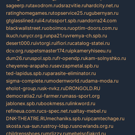
sageerp.ru
taxodrom.ru
dsrazvitie.ru
hardcity.net.ru
ratinghomegames.ru
topservice25.ru
gubernyan.ru
gtglasslined.ru
ii4.ru
tssport.spb.ru
andorra24.com
blackwallstreet.ru
oboimos.ru
optim-doors.com.ru
ikuch.ru
nycr.org.ru
npa21.ru
vremya-ch.spb.ru
desert000.ru
ivtorgi.ru
ifiori.ru
catalog-statei.ru
dcv.org.ru
spetsmaster174.ru
ipkameryhiseeu.ru
dum26.ru
ruspol.spb.ru
fr-opendp.ru
kam-solnyshko.ru
cheyenne-arapaho.ru
sevzapmetal.spb.ru
ted-lapidus.spb.ru
parasite-eliminator.ru
sigma-complete.ru
modernworld.ru
dama-moda.ru
eholot-group.ru
sk-nvkz.ru
DRONGOLD.RU
democratia2.ru
i-farmer.ru
mass-sport.org
jablonex.spb.ru
bookmess.ru
linkword.ru
refineua.com.ru
cs-spec.net.ru
altay-mebel.ru
DNK-THEATRE.RU
mechaniks.spb.ru
ipcamtechage.ru
skosta.ru
a-sun.ru
stroy-ldsp.ru
snowlands.org.ru
childrensshoes.ru
mrlizzy.ru
mebelsofiakrd.ru