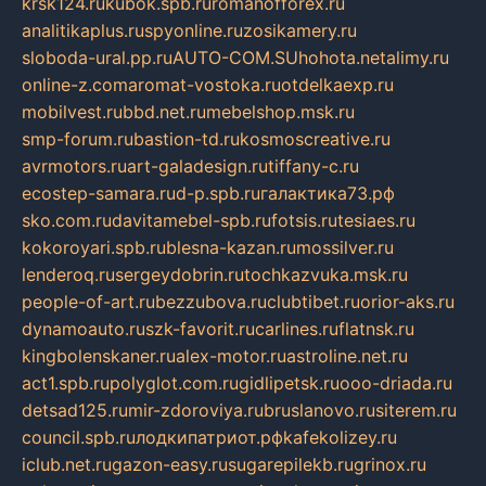
krsk124.ru
kubok.spb.ru
romanofforex.ru
analitikaplus.ru
spyonline.ru
zosikamery.ru
sloboda-ural.pp.ru
AUTO-COM.SU
hohota.net
alimy.ru
online-z.com
aromat-vostoka.ru
otdelkaexp.ru
mobilvest.ru
bbd.net.ru
mebelshop.msk.ru
smp-forum.ru
bastion-td.ru
kosmoscreative.ru
avrmotors.ru
art-galadesign.ru
tiffany-c.ru
ecostep-samara.ru
d-p.spb.ru
галактика73.рф
sko.com.ru
davitamebel-spb.ru
fotsis.ru
tesiaes.ru
kokoroyari.spb.ru
blesna-kazan.ru
mossilver.ru
lenderoq.ru
sergeydobrin.ru
tochkazvuka.msk.ru
people-of-art.ru
bezzubova.ru
clubtibet.ru
orior-aks.ru
dynamoauto.ru
szk-favorit.ru
carlines.ru
flatnsk.ru
kingbolenskaner.ru
alex-motor.ru
astroline.net.ru
act1.spb.ru
polyglot.com.ru
gidlipetsk.ru
ooo-driada.ru
detsad125.ru
mir-zdoroviya.ru
bruslanovo.ru
siterem.ru
council.spb.ru
лодкипатриот.рф
kafekolizey.ru
iclub.net.ru
gazon-easy.ru
sugarepilekb.ru
grinox.ru