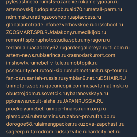
pylesostineco.ru
msts-ozarenie.ru
kameryjooan.ru
artemovskij.ru
dopler.spb.ru
aid70.ru
metall-perm.ru
ndm.msk.ru
ratingzooshop.ru
apiaccess.ru
globalautotrade.info
bezverhovskoe.ru
drsschool.ru
ZOOSMART.SPB.RU
dalakony.ru
medikijob.ru
remontt.spb.ru
photostudia.spb.ru
myragon.ru
terramia.ru
academy62.ru
gardengallereya.ru
rti.com.ru
artem-news.ru
biserinca.ru
krasnodarkurort.com
imshowtv.ru
mebel-v-tule.ru
mobtopik.ru
pcsecurity.net.ru
tool-sib.ru
multimetrunit.ru
sp-tour.ru
fan-cs.ru
santeh-russia.ru
symbian9.net.ru
DSHAIR.RU
tmmotors.spb.ru
xjocuricopii.com
musavtomat.msk.ru
obustrojdom.ru
sovetcik.ru
ybaranovskaya.ru
ppknews.ru
cult-alshei.ru
JAPANRUSSIA.RU
proekciyamebel.ru
imper-finans.ru
rim.org.ru
glamourai.ru
brassminus.ru
zabor-pro.ru
ftn.pp.ru
dorogoe58.ru
laimengpacker.ru
kuzova-zapchasti.ru
sageerp.ru
taxodrom.ru
dsrazvitie.ru
hardcity.net.ru