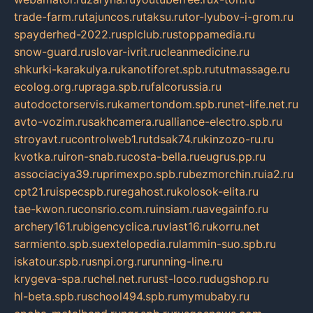
trade-farm.ru
tajuncos.ru
taksu.ru
tor-lyubov-i-grom.ru
spayderhed-2022.ru
splclub.ru
stoppamedia.ru
snow-guard.ru
slovar-ivrit.ru
cleanmedicine.ru
shkurki-karakulya.ru
kanotiforet.spb.ru
tutmassage.ru
ecolog.org.ru
praga.spb.ru
falcorussia.ru
autodoctorservis.ru
kamertondom.spb.ru
net-life.net.ru
avto-vozim.ru
sakhcamera.ru
alliance-electro.spb.ru
stroyavt.ru
controlweb1.ru
tdsak74.ru
kinzozo-ru.ru
kvotka.ru
iron-snab.ru
costa-bella.ru
eugrus.pp.ru
associaciya39.ru
primexpo.spb.ru
bezmorchin.ru
ia2.ru
cpt21.ru
ispecspb.ru
regahost.ru
kolosok-elita.ru
tae-kwon.ru
consrio.com.ru
insiam.ru
avegainfo.ru
archery161.ru
bigencyclica.ru
vlast16.ru
korru.net
sarmiento.spb.su
extelopedia.ru
lammin-suo.spb.ru
iskatour.spb.ru
snpi.org.ru
running-line.ru
krygeva-spa.ru
chel.net.ru
rust-loco.ru
dugshop.ru
hl-beta.spb.ru
school494.spb.ru
mymubaby.ru