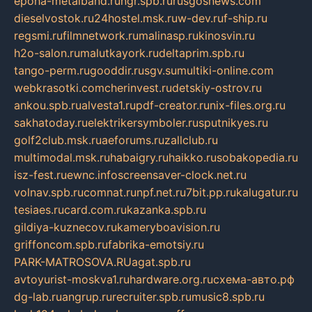
epoha-metalband.ru
ngr.spb.ru
rusgosnews.com
dieselvostok.ru
24hostel.msk.ru
w-dev.ru
f-ship.ru
regsmi.ru
filmnetwork.ru
malinasp.ru
kinosvin.ru
h2o-salon.ru
malutkayork.ru
deltaprim.spb.ru
tango-perm.ru
gooddir.ru
sgv.su
multiki-online.com
webkrasotki.com
cherinvest.ru
detskiy-ostrov.ru
ankou.spb.ru
alvesta1.ru
pdf-creator.ru
nix-files.org.ru
sakhatoday.ru
elektrikersymboler.ru
sputnikyes.ru
golf2club.msk.ru
aeforums.ru
zallclub.ru
multimodal.msk.ru
habaigry.ru
haikko.ru
sobakopedia.ru
isz-fest.ru
ewnc.info
screensaver-clock.net.ru
volnav.spb.ru
comnat.ru
npf.net.ru
7bit.pp.ru
kalugatur.ru
tesiaes.ru
card.com.ru
kazanka.spb.ru
gildiya-kuznecov.ru
kameryboavision.ru
griffoncom.spb.ru
fabrika-emotsiy.ru
PARK-MATROSOVA.RU
agat.spb.ru
avtoyurist-moskva1.ru
hardware.org.ru
схема-авто.рф
dg-lab.ru
angrup.ru
recruiter.spb.ru
music8.spb.ru