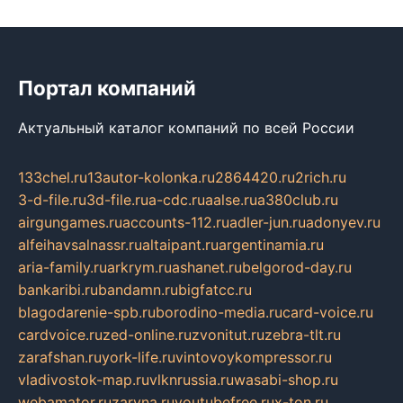
Портал компаний
Актуальный каталог компаний по всей России
133chel.ru
13autor-kolonka.ru
2864420.ru
2rich.ru
3-d-file.ru
3d-file.ru
a-cdc.ru
aalse.ru
a380club.ru
airgungames.ru
accounts-112.ru
adler-jun.ru
adonyev.ru
alfeihavsalnassr.ru
altaipant.ru
argentinamia.ru
aria-family.ru
arkrym.ru
ashanet.ru
belgorod-day.ru
bankaribi.ru
bandamn.ru
bigfatcc.ru
blagodarenie-spb.ru
borodino-media.ru
card-voice.ru
cardvoice.ru
zed-online.ru
zvonitut.ru
zebra-tlt.ru
zarafshan.ru
york-life.ru
vintovoykompressor.ru
vladivostok-map.ru
vlknrussia.ru
wasabi-shop.ru
webamator.ru
zaryna.ru
youtubefree.ru
x-ton.ru