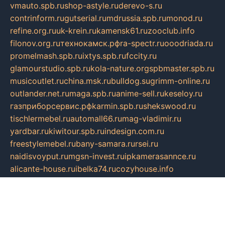
vmauto.spb.ru
shop-astyle.ru
derevo-s.ru
contrinform.ru
gutserial.ru
mdrussia.spb.ru
monod.ru
refine.org.ru
uk-krein.ru
kamensk61.ru
zooclub.info
filonov.org.ru
технокамск.рф
ra-spectr.ru
ooodriada.ru
promelmash.spb.ru
ixtys.spb.ru
fccity.ru
glamourstudio.spb.ru
kola-nature.org
spbmaster.spb.ru
musicoutlet.ru
china.msk.ru
bulldog.su
grimm-online.ru
outlander.net.ru
maga.spb.ru
anime-sell.ru
keseloy.ru
газприборсервис.рф
karmin.spb.ru
shekswood.ru
tischlermebel.ru
automall66.ru
mag-vladimir.ru
yardbar.ru
kiwitour.spb.ru
indesign.com.ru
freestylemebel.ru
bany-samara.ru
rsei.ru
naidisvoyput.ru
mgsn-invest.ru
ipkamerasannce.ru
alicante-house.ru
ibelka74.ru
cozyhouse.info
vlkargalev-studio.ru
700mb.ru
figura-ufa.ru
alina-live.ru
belarusiannews.ru
womenknow.ru
dos-vniimk.ru
sega.net.ru
dv.net.ru
phenomenonsofhistory.com
telesputnik.net.ru
wall.pp.ru
pylesosroidmi.ru