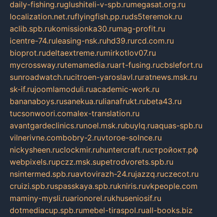
daily-fishing.ru
glushiteli-v-spb.ru
megasat.org.ru
localization.net.ru
flyingfish.pp.ru
ds5teremok.ru
aclib.spb.ru
komissionka30.ru
mag-profit.ru
icentre-74.ru
leasing-nsk.ru
hd39.ru
rcd.com.ru
bioprot.ru
deltaextreme.ru
mirkotlov07.ru
mycrossway.ru
temamedia.ru
art-fusing.ru
cbslefort.ru
sunroadwatch.ru
citroen-yaroslavl.ru
ratnews.msk.ru
sk-if.ru
joomlamoduli.ru
academic-work.ru
bananaboys.ru
sanekua.ru
lianafrukt.ru
beta43.ru
tucsonwoori.com
alex-translation.ru
avantgardeclinics.ru
noel.msk.ru
buylq.ru
aquas-spb.ru
vilnerivne.com
bobry-2.ru
vtoroe-solnce.ru
nickysheen.ru
clockmir.ru
huntercraft.ru
стройокт.рф
webpixels.ru
pczz.msk.su
petrodvorets.spb.ru
nsintermed.spb.ru
avtovirazh-24.ru
jazzq.ru
czecot.ru
cruizi.spb.ru
spasskaya.spb.ru
kniris.ru
vkpeople.com
maminy-mysli.ru
arionorel.ru
khuseniosif.ru
dotmediacup.spb.ru
mebel-tiraspol.ru
all-books.biz