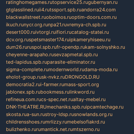
ratinghomegames.ru
topservice25.ru
gubernyan.ru
gtglasslined.ru
ii4.ru
tssport.spb.ru
andorra24.com
blackwallstreet.ru
oboimos.ru
optim-doors.com.ru
ikuch.ru
nycr.org.ru
npa21.ru
vremya-ch.spb.ru
desert000.ru
ivtorgi.ru
ifiori.ru
catalog-statei.ru
dcv.org.ru
spetsmaster174.ru
ipkameryhiseeu.ru
dum26.ru
ruspol.spb.ru
fr-opendp.ru
kam-solnyshko.ru
cheyenne-arapaho.ru
sevzapmetal.spb.ru
ted-lapidus.spb.ru
parasite-eliminator.ru
sigma-complete.ru
modernworld.ru
dama-moda.ru
eholot-group.ru
sk-nvkz.ru
DRONGOLD.RU
democratia2.ru
i-farmer.ru
mass-sport.org
jablonex.spb.ru
bookmess.ru
linkword.ru
refineua.com.ru
cs-spec.net.ru
altay-mebel.ru
DNK-THEATRE.RU
mechaniks.spb.ru
ipcamtechage.ru
skosta.ru
a-sun.ru
stroy-ldsp.ru
snowlands.org.ru
childrensshoes.ru
mrlizzy.ru
mebelsofiakrd.ru
bulizhenko.ru
rumantick.net.ru
mtszerno.ru