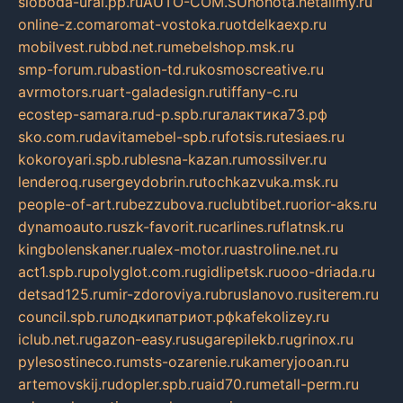
sloboda-ural.pp.ru
AUTO-COM.SU
hohota.net
alimy.ru
online-z.com
aromat-vostoka.ru
otdelkaexp.ru
mobilvest.ru
bbd.net.ru
mebelshop.msk.ru
smp-forum.ru
bastion-td.ru
kosmoscreative.ru
avrmotors.ru
art-galadesign.ru
tiffany-c.ru
ecostep-samara.ru
d-p.spb.ru
галактика73.рф
sko.com.ru
davitamebel-spb.ru
fotsis.ru
tesiaes.ru
kokoroyari.spb.ru
blesna-kazan.ru
mossilver.ru
lenderoq.ru
sergeydobrin.ru
tochkazvuka.msk.ru
people-of-art.ru
bezzubova.ru
clubtibet.ru
orior-aks.ru
dynamoauto.ru
szk-favorit.ru
carlines.ru
flatnsk.ru
kingbolenskaner.ru
alex-motor.ru
astroline.net.ru
act1.spb.ru
polyglot.com.ru
gidlipetsk.ru
ooo-driada.ru
detsad125.ru
mir-zdoroviya.ru
bruslanovo.ru
siterem.ru
council.spb.ru
лодкипатриот.рф
kafekolizey.ru
iclub.net.ru
gazon-easy.ru
sugarepilekb.ru
grinox.ru
pylesostineco.ru
msts-ozarenie.ru
kameryjooan.ru
artemovskij.ru
dopler.spb.ru
aid70.ru
metall-perm.ru