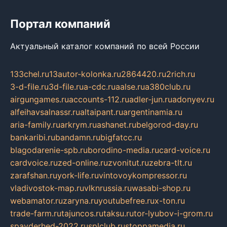
Портал компаний
Актуальный каталог компаний по всей России
133chel.ru
13autor-kolonka.ru
2864420.ru
2rich.ru
3-d-file.ru
3d-file.ru
a-cdc.ru
aalse.ru
a380club.ru
airgungames.ru
accounts-112.ru
adler-jun.ru
adonyev.ru
alfeihavsalnassr.ru
altaipant.ru
argentinamia.ru
aria-family.ru
arkrym.ru
ashanet.ru
belgorod-day.ru
bankaribi.ru
bandamn.ru
bigfatcc.ru
blagodarenie-spb.ru
borodino-media.ru
card-voice.ru
cardvoice.ru
zed-online.ru
zvonitut.ru
zebra-tlt.ru
zarafshan.ru
york-life.ru
vintovoykompressor.ru
vladivostok-map.ru
vlknrussia.ru
wasabi-shop.ru
webamator.ru
zaryna.ru
youtubefree.ru
x-ton.ru
trade-farm.ru
tajuncos.ru
taksu.ru
tor-lyubov-i-grom.ru
spayderhed-2022.ru
splclub.ru
stoppamedia.ru