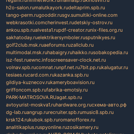
regsmi.ru
filmnetwork.ru
malinasp.ru
kinosvin.ru
h2o-salon.ru
malutkayork.ru
deltaprim.spb.ru
tango-perm.ru
gooddir.ru
sgv.su
multiki-online.com
webkrasotki.com
cherinvest.ru
detskiy-ostrov.ru
ankou.spb.ru
alvesta1.ru
pdf-creator.ru
nix-files.org.ru
sakhatoday.ru
elektrikersymboler.ru
sputnikyes.ru
golf2club.msk.ru
aeforums.ru
zallclub.ru
multimodal.msk.ru
habaigry.ru
haikko.ru
sobakopedia.ru
isz-fest.ru
ewnc.info
screensaver-clock.net.ru
volnav.spb.ru
comnat.ru
npf.net.ru
7bit.pp.ru
kalugatur.ru
tesiaes.ru
card.com.ru
kazanka.spb.ru
gildiya-kuznecov.ru
kameryboavision.ru
griffoncom.spb.ru
fabrika-emotsiy.ru
PARK-MATROSOVA.RU
agat.spb.ru
avtoyurist-moskva1.ru
hardware.org.ru
схема-авто.рф
dg-lab.ru
angrup.ru
recruiter.spb.ru
music8.spb.ru
krsk124.ru
kubok.spb.ru
romanofforex.ru
analitikaplus.ru
spyonline.ru
zosikamery.ru