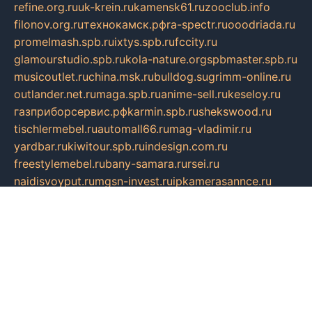
refine.org.ru
uk-krein.ru
kamensk61.ru
zooclub.info
filonov.org.ru
технокамск.рф
ra-spectr.ru
ooodriada.ru
promelmash.spb.ru
ixtys.spb.ru
fccity.ru
glamourstudio.spb.ru
kola-nature.org
spbmaster.spb.ru
musicoutlet.ru
china.msk.ru
bulldog.su
grimm-online.ru
outlander.net.ru
maga.spb.ru
anime-sell.ru
keseloy.ru
газприборсервис.рф
karmin.spb.ru
shekswood.ru
tischlermebel.ru
automall66.ru
mag-vladimir.ru
yardbar.ru
kiwitour.spb.ru
indesign.com.ru
freestylemebel.ru
bany-samara.ru
rsei.ru
naidisvoyput.ru
mgsn-invest.ru
ipkamerasannce.ru
alicante-house.ru
ibelka74.ru
cozyhouse.info
vlkargalev-studio.ru
700mb.ru
figura-ufa.ru
alina-live.ru
belarusiannews.ru
womenknow.ru
dos-vniimk.ru
sega.net.ru
dv.net.ru
phenomenonsofhistory.com
telesputnik.net.ru
wall.pp.ru
pylesosroidmi.ru
gtc-clan.ru
cligs.ru
bibikazap.ru
popova.org.ru
netwhistler.spb.ru
bellvil.ru
bonzon.ru
iss-vladik.ru