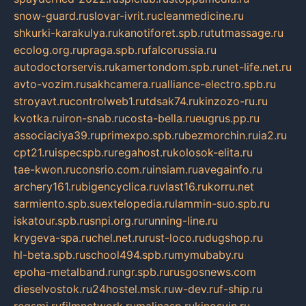
snow-guard.ru
slovar-ivrit.ru
cleanmedicine.ru
shkurki-karakulya.ru
kanotiforet.spb.ru
tutmassage.ru
ecolog.org.ru
praga.spb.ru
falcorussia.ru
autodoctorservis.ru
kamertondom.spb.ru
net-life.net.ru
avto-vozim.ru
sakhcamera.ru
alliance-electro.spb.ru
stroyavt.ru
controlweb1.ru
tdsak74.ru
kinzozo-ru.ru
kvotka.ru
iron-snab.ru
costa-bella.ru
eugrus.pp.ru
associaciya39.ru
primexpo.spb.ru
bezmorchin.ru
ia2.ru
cpt21.ru
ispecspb.ru
regahost.ru
kolosok-elita.ru
tae-kwon.ru
consrio.com.ru
insiam.ru
avegainfo.ru
archery161.ru
bigencyclica.ru
vlast16.ru
korru.net
sarmiento.spb.su
extelopedia.ru
lammin-suo.spb.ru
iskatour.spb.ru
snpi.org.ru
running-line.ru
krygeva-spa.ru
chel.net.ru
rust-loco.ru
dugshop.ru
hl-beta.spb.ru
school494.spb.ru
mymubaby.ru
epoha-metalband.ru
ngr.spb.ru
rusgosnews.com
dieselvostok.ru
24hostel.msk.ru
w-dev.ru
f-ship.ru