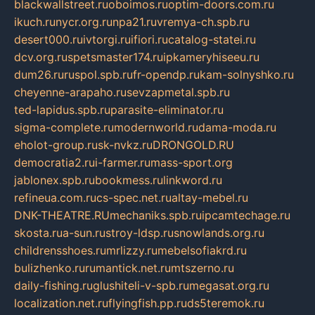
blackwallstreet.ru
oboimos.ru
optim-doors.com.ru
ikuch.ru
nycr.org.ru
npa21.ru
vremya-ch.spb.ru
desert000.ru
ivtorgi.ru
ifiori.ru
catalog-statei.ru
dcv.org.ru
spetsmaster174.ru
ipkameryhiseeu.ru
dum26.ru
ruspol.spb.ru
fr-opendp.ru
kam-solnyshko.ru
cheyenne-arapaho.ru
sevzapmetal.spb.ru
ted-lapidus.spb.ru
parasite-eliminator.ru
sigma-complete.ru
modernworld.ru
dama-moda.ru
eholot-group.ru
sk-nvkz.ru
DRONGOLD.RU
democratia2.ru
i-farmer.ru
mass-sport.org
jablonex.spb.ru
bookmess.ru
linkword.ru
refineua.com.ru
cs-spec.net.ru
altay-mebel.ru
DNK-THEATRE.RU
mechaniks.spb.ru
ipcamtechage.ru
skosta.ru
a-sun.ru
stroy-ldsp.ru
snowlands.org.ru
childrensshoes.ru
mrlizzy.ru
mebelsofiakrd.ru
bulizhenko.ru
rumantick.net.ru
mtszerno.ru
daily-fishing.ru
glushiteli-v-spb.ru
megasat.org.ru
localization.net.ru
flyingfish.pp.ru
ds5teremok.ru