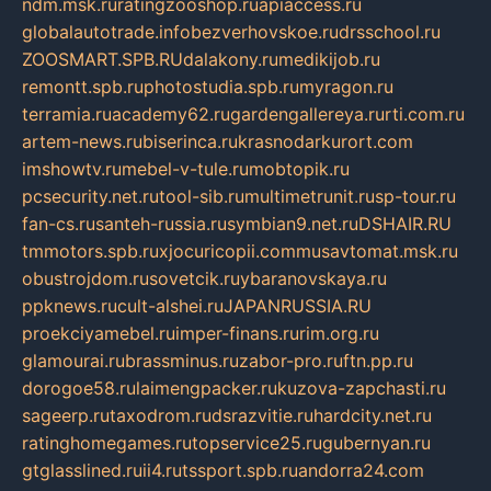
ndm.msk.ru
ratingzooshop.ru
apiaccess.ru
globalautotrade.info
bezverhovskoe.ru
drsschool.ru
ZOOSMART.SPB.RU
dalakony.ru
medikijob.ru
remontt.spb.ru
photostudia.spb.ru
myragon.ru
terramia.ru
academy62.ru
gardengallereya.ru
rti.com.ru
artem-news.ru
biserinca.ru
krasnodarkurort.com
imshowtv.ru
mebel-v-tule.ru
mobtopik.ru
pcsecurity.net.ru
tool-sib.ru
multimetrunit.ru
sp-tour.ru
fan-cs.ru
santeh-russia.ru
symbian9.net.ru
DSHAIR.RU
tmmotors.spb.ru
xjocuricopii.com
musavtomat.msk.ru
obustrojdom.ru
sovetcik.ru
ybaranovskaya.ru
ppknews.ru
cult-alshei.ru
JAPANRUSSIA.RU
proekciyamebel.ru
imper-finans.ru
rim.org.ru
glamourai.ru
brassminus.ru
zabor-pro.ru
ftn.pp.ru
dorogoe58.ru
laimengpacker.ru
kuzova-zapchasti.ru
sageerp.ru
taxodrom.ru
dsrazvitie.ru
hardcity.net.ru
ratinghomegames.ru
topservice25.ru
gubernyan.ru
gtglasslined.ru
ii4.ru
tssport.spb.ru
andorra24.com