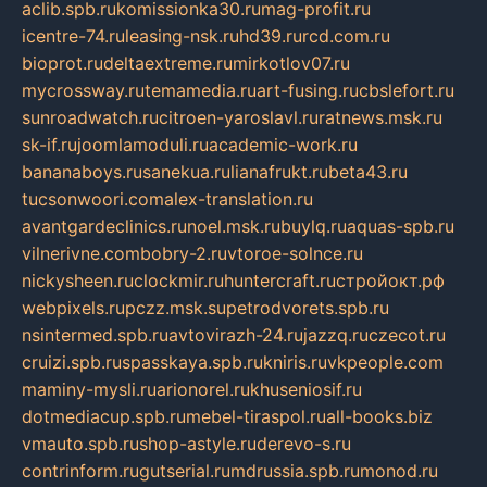
aclib.spb.ru
komissionka30.ru
mag-profit.ru
icentre-74.ru
leasing-nsk.ru
hd39.ru
rcd.com.ru
bioprot.ru
deltaextreme.ru
mirkotlov07.ru
mycrossway.ru
temamedia.ru
art-fusing.ru
cbslefort.ru
sunroadwatch.ru
citroen-yaroslavl.ru
ratnews.msk.ru
sk-if.ru
joomlamoduli.ru
academic-work.ru
bananaboys.ru
sanekua.ru
lianafrukt.ru
beta43.ru
tucsonwoori.com
alex-translation.ru
avantgardeclinics.ru
noel.msk.ru
buylq.ru
aquas-spb.ru
vilnerivne.com
bobry-2.ru
vtoroe-solnce.ru
nickysheen.ru
clockmir.ru
huntercraft.ru
стройокт.рф
webpixels.ru
pczz.msk.su
petrodvorets.spb.ru
nsintermed.spb.ru
avtovirazh-24.ru
jazzq.ru
czecot.ru
cruizi.spb.ru
spasskaya.spb.ru
kniris.ru
vkpeople.com
maminy-mysli.ru
arionorel.ru
khuseniosif.ru
dotmediacup.spb.ru
mebel-tiraspol.ru
all-books.biz
vmauto.spb.ru
shop-astyle.ru
derevo-s.ru
contrinform.ru
gutserial.ru
mdrussia.spb.ru
monod.ru