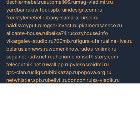
tischlermebel.ru
automall66.ru
mag-vladimir.ru
yardbar.ru
kiwitour.spb.ru
indesign.com.ru
freestylemebel.ru
bany-samara.ru
rsei.ru
naidisvoyput.ru
mgsn-invest.ru
ipkamerasannce.ru
alicante-house.ru
ibelka74.ru
cozyhouse.info
vlkargalev-studio.ru
700mb.ru
figura-ufa.ru
alina-live.ru
belarusiannews.ru
womenknow.ru
dos-vniimk.ru
sega.net.ru
dv.net.ru
phenomenonsofhistory.com
telesputnik.net.ru
wall.pp.ru
pylesosroidmi.ru
gtc-clan.ru
cligs.ru
bibikazap.ru
popova.org.ru
netwhistler.spb.ru
bellvil.ru
bonzon.ru
iss-vladik.ru
defiparis.net.ru
las-gryzas.ru
amku.ru
electednews.spb.ru
feather.org.ru
spar72.ru
tankiigri.ru
dominus.com.ru
ibtree.ru
sanykool.pp.ru
unixlib.org.ru
menatep.spb.ru
gartenterrassen.ru
printeka.ru
skvozilka.com.ru
parkovka-pub.ru
lovemobi.ru
art-ru.ru
emulatorz.com.ru
alucomp.com.ru
tatforum.com.ru
alternativa-profi.ru
dermakler.ru
artsurvey.ru
aredir.ru