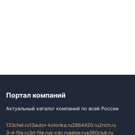
Портал компаний
Актуальный каталог компаний по всей России
133chel.ru
13autor-kolonka.ru
2864420.ru
2rich.ru
3-d-file.ru
3d-file.ru
a-cdc.ru
aalse.ru
a380club.ru