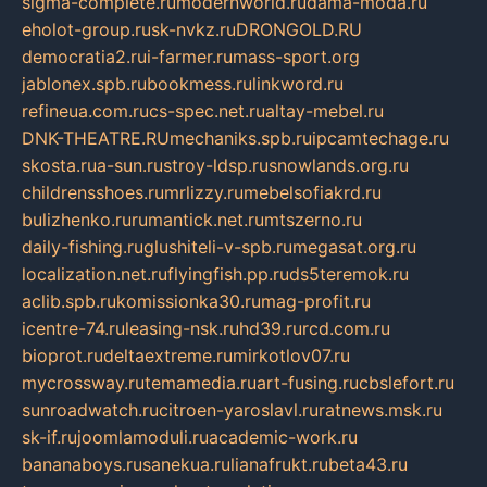
sigma-complete.ru
modernworld.ru
dama-moda.ru
eholot-group.ru
sk-nvkz.ru
DRONGOLD.RU
democratia2.ru
i-farmer.ru
mass-sport.org
jablonex.spb.ru
bookmess.ru
linkword.ru
refineua.com.ru
cs-spec.net.ru
altay-mebel.ru
DNK-THEATRE.RU
mechaniks.spb.ru
ipcamtechage.ru
skosta.ru
a-sun.ru
stroy-ldsp.ru
snowlands.org.ru
childrensshoes.ru
mrlizzy.ru
mebelsofiakrd.ru
bulizhenko.ru
rumantick.net.ru
mtszerno.ru
daily-fishing.ru
glushiteli-v-spb.ru
megasat.org.ru
localization.net.ru
flyingfish.pp.ru
ds5teremok.ru
aclib.spb.ru
komissionka30.ru
mag-profit.ru
icentre-74.ru
leasing-nsk.ru
hd39.ru
rcd.com.ru
bioprot.ru
deltaextreme.ru
mirkotlov07.ru
mycrossway.ru
temamedia.ru
art-fusing.ru
cbslefort.ru
sunroadwatch.ru
citroen-yaroslavl.ru
ratnews.msk.ru
sk-if.ru
joomlamoduli.ru
academic-work.ru
bananaboys.ru
sanekua.ru
lianafrukt.ru
beta43.ru