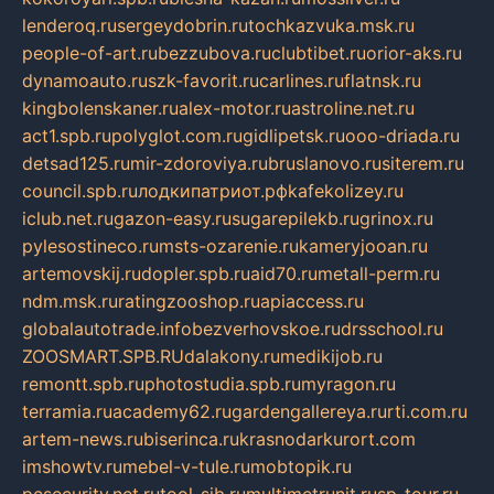
lenderoq.ru
sergeydobrin.ru
tochkazvuka.msk.ru
people-of-art.ru
bezzubova.ru
clubtibet.ru
orior-aks.ru
dynamoauto.ru
szk-favorit.ru
carlines.ru
flatnsk.ru
kingbolenskaner.ru
alex-motor.ru
astroline.net.ru
act1.spb.ru
polyglot.com.ru
gidlipetsk.ru
ooo-driada.ru
detsad125.ru
mir-zdoroviya.ru
bruslanovo.ru
siterem.ru
council.spb.ru
лодкипатриот.рф
kafekolizey.ru
iclub.net.ru
gazon-easy.ru
sugarepilekb.ru
grinox.ru
pylesostineco.ru
msts-ozarenie.ru
kameryjooan.ru
artemovskij.ru
dopler.spb.ru
aid70.ru
metall-perm.ru
ndm.msk.ru
ratingzooshop.ru
apiaccess.ru
globalautotrade.info
bezverhovskoe.ru
drsschool.ru
ZOOSMART.SPB.RU
dalakony.ru
medikijob.ru
remontt.spb.ru
photostudia.spb.ru
myragon.ru
terramia.ru
academy62.ru
gardengallereya.ru
rti.com.ru
artem-news.ru
biserinca.ru
krasnodarkurort.com
imshowtv.ru
mebel-v-tule.ru
mobtopik.ru
pcsecurity.net.ru
tool-sib.ru
multimetrunit.ru
sp-tour.ru