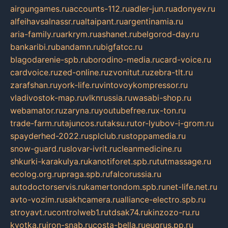
airgungames.ru
accounts-112.ru
adler-jun.ru
adonyev.ru
alfeihavsalnassr.ru
altaipant.ru
argentinamia.ru
aria-family.ru
arkrym.ru
ashanet.ru
belgorod-day.ru
bankaribi.ru
bandamn.ru
bigfatcc.ru
blagodarenie-spb.ru
borodino-media.ru
card-voice.ru
cardvoice.ru
zed-online.ru
zvonitut.ru
zebra-tlt.ru
zarafshan.ru
york-life.ru
vintovoykompressor.ru
vladivostok-map.ru
vlknrussia.ru
wasabi-shop.ru
webamator.ru
zaryna.ru
youtubefree.ru
x-ton.ru
trade-farm.ru
tajuncos.ru
taksu.ru
tor-lyubov-i-grom.ru
spayderhed-2022.ru
splclub.ru
stoppamedia.ru
snow-guard.ru
slovar-ivrit.ru
cleanmedicine.ru
shkurki-karakulya.ru
kanotiforet.spb.ru
tutmassage.ru
ecolog.org.ru
praga.spb.ru
falcorussia.ru
autodoctorservis.ru
kamertondom.spb.ru
net-life.net.ru
avto-vozim.ru
sakhcamera.ru
alliance-electro.spb.ru
stroyavt.ru
controlweb1.ru
tdsak74.ru
kinzozo-ru.ru
kvotka.ru
iron-snab.ru
costa-bella.ru
eugrus.pp.ru