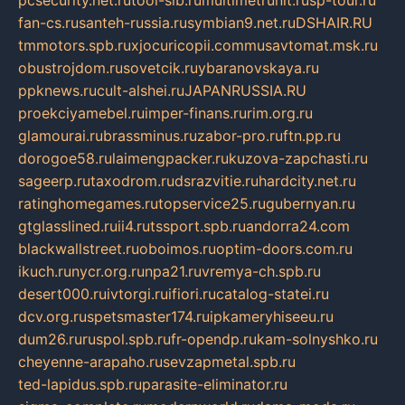
fan-cs.ru
santeh-russia.ru
symbian9.net.ru
DSHAIR.RU
tmmotors.spb.ru
xjocuricopii.com
musavtomat.msk.ru
obustrojdom.ru
sovetcik.ru
ybaranovskaya.ru
ppknews.ru
cult-alshei.ru
JAPANRUSSIA.RU
proekciyamebel.ru
imper-finans.ru
rim.org.ru
glamourai.ru
brassminus.ru
zabor-pro.ru
ftn.pp.ru
dorogoe58.ru
laimengpacker.ru
kuzova-zapchasti.ru
sageerp.ru
taxodrom.ru
dsrazvitie.ru
hardcity.net.ru
ratinghomegames.ru
topservice25.ru
gubernyan.ru
gtglasslined.ru
ii4.ru
tssport.spb.ru
andorra24.com
blackwallstreet.ru
oboimos.ru
optim-doors.com.ru
ikuch.ru
nycr.org.ru
npa21.ru
vremya-ch.spb.ru
desert000.ru
ivtorgi.ru
ifiori.ru
catalog-statei.ru
dcv.org.ru
spetsmaster174.ru
ipkameryhiseeu.ru
dum26.ru
ruspol.spb.ru
fr-opendp.ru
kam-solnyshko.ru
cheyenne-arapaho.ru
sevzapmetal.spb.ru
ted-lapidus.spb.ru
parasite-eliminator.ru