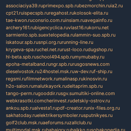
associaciya39.ru
primexpo.spb.ru
bezmorchin.ru
ia2.ru
cpt21.ru
ispecspb.ru
regahost.ru
kolosok-elita.ru
tae-kwon.ru
consrio.com.ru
insiam.ru
avegainfo.ru
archery161.ru
bigencyclica.ru
vlast16.ru
korru.net
sarmiento.spb.su
extelopedia.ru
lammin-suo.spb.ru
iskatour.spb.ru
snpi.org.ru
running-line.ru
krygeva-spa.ru
chel.net.ru
rust-loco.ru
dugshop.ru
hl-beta.spb.ru
school494.spb.ru
mymubaby.ru
epoha-metalband.ru
ngr.spb.ru
rusgosnews.com
dieselvostok.ru
24hostel.msk.ru
w-dev.ru
f-ship.ru
regsmi.ru
filmnetwork.ru
malinasp.ru
kinosvin.ru
h2o-salon.ru
malutkayork.ru
deltaprim.spb.ru
tango-perm.ru
gooddir.ru
sgv.su
multiki-online.com
webkrasotki.com
cherinvest.ru
detskiy-ostrov.ru
ankou.spb.ru
alvesta1.ru
pdf-creator.ru
nix-files.org.ru
sakhatoday.ru
elektrikersymboler.ru
sputnikyes.ru
golf2club.msk.ru
aeforums.ru
zallclub.ru
multimodal.msk.ru
habaigry.ru
haikko.ru
sobakopedia.ru