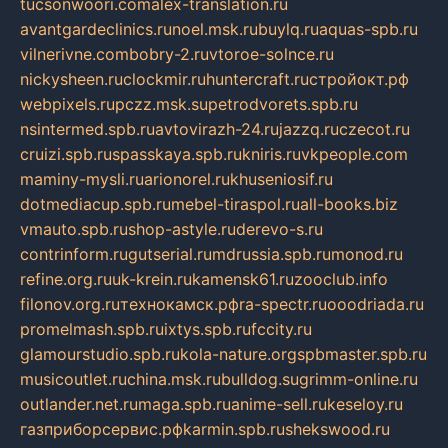
tucsonwoori.com
alex-translation.ru
avantgardeclinics.ru
noel.msk.ru
buylq.ru
aquas-spb.ru
vilnerivne.com
bobry-2.ru
vtoroe-solnce.ru
nickysheen.ru
clockmir.ru
huntercraft.ru
стройокт.рф
webpixels.ru
pczz.msk.su
petrodvorets.spb.ru
nsintermed.spb.ru
avtovirazh-24.ru
jazzq.ru
czecot.ru
cruizi.spb.ru
spasskaya.spb.ru
kniris.ru
vkpeople.com
maminy-mysli.ru
arionorel.ru
khuseniosif.ru
dotmediacup.spb.ru
mebel-tiraspol.ru
all-books.biz
vmauto.spb.ru
shop-astyle.ru
derevo-s.ru
contrinform.ru
gutserial.ru
mdrussia.spb.ru
monod.ru
refine.org.ru
uk-krein.ru
kamensk61.ru
zooclub.info
filonov.org.ru
технокамск.рф
ra-spectr.ru
ooodriada.ru
promelmash.spb.ru
ixtys.spb.ru
fccity.ru
glamourstudio.spb.ru
kola-nature.org
spbmaster.spb.ru
musicoutlet.ru
china.msk.ru
bulldog.su
grimm-online.ru
outlander.net.ru
maga.spb.ru
anime-sell.ru
keseloy.ru
газприборсервис.рф
karmin.spb.ru
shekswood.ru