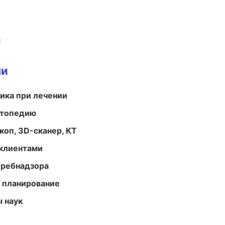
и
ми
тика при лечении
ортопедию
оп, 3D-сканер, КТ
 клиентами
требнадзора
 планирование
ы наук