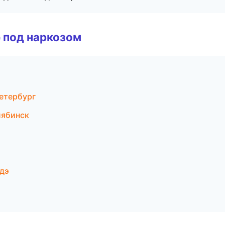
 под наркозом
етербург
лябинск
Удэ