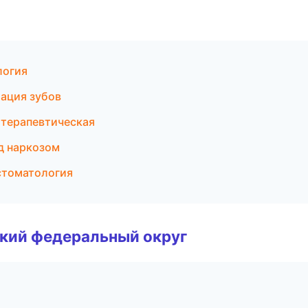
логия
ация зубов
 терапевтическая
од наркозом
стоматология
ский федеральный округ