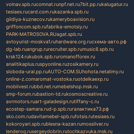
volnav.spb.ru
comnat.ru
npf.net.ru
7bit.pp.ru
kalugatur.ru
tesiaes.ru
card.com.ru
kazanka.spb.ru
gildiya-kuznecov.ru
kameryboavision.ru
griffoncom.spb.ru
fabrika-emotsiy.ru
PARK-MATROSOVA.RU
agat.spb.ru
avtoyurist-moskva1.ru
hardware.org.ru
схема-авто.рф
dg-lab.ru
angrup.ru
recruiter.spb.ru
music8.spb.ru
krsk124.ru
kubok.spb.ru
romanofforex.ru
analitikaplus.ru
spyonline.ru
zosikamery.ru
sloboda-ural.pp.ru
AUTO-COM.SU
hohota.net
alimy.ru
online-z.com
aromat-vostoka.ru
otdelkaexp.ru
mobilvest.ru
bbd.net.ru
mebelshop.msk.ru
smp-forum.ru
bastion-td.ru
kosmoscreative.ru
avrmotors.ru
art-galadesign.ru
tiffany-c.ru
ecostep-samara.ru
d-p.spb.ru
галактика73.рф
sko.com.ru
davitamebel-spb.ru
fotsis.ru
tesiaes.ru
kokoroyari.spb.ru
blesna-kazan.ru
mossilver.ru
lenderoq.ru
sergeydobrin.ru
tochkazvuka.msk.ru