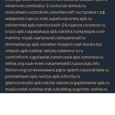
vilnerivne.com
bobry-2.ru
vtoroe-solnce.ru
nickysheen.ru
clockmir.ru
huntercraft.ru
стройокт.рф
webpixels.ru
pczz.msk.su
petrodvorets.spb.ru
nsintermed.spb.ru
avtovirazh-24.ru
jazzq.ru
czecot.ru
cruizi.spb.ru
spasskaya.spb.ru
kniris.ru
vkpeople.com
maminy-mysli.ru
arionorel.ru
khuseniosif.ru
dotmediacup.spb.ru
mebel-tiraspol.ru
all-books.biz
vmauto.spb.ru
shop-astyle.ru
derevo-s.ru
contrinform.ru
gutserial.ru
mdrussia.spb.ru
monod.ru
refine.org.ru
uk-krein.ru
kamensk61.ru
zooclub.info
filonov.org.ru
технокамск.рф
ra-spectr.ru
ooodriada.ru
promelmash.spb.ru
ixtys.spb.ru
fccity.ru
glamourstudio.spb.ru
kola-nature.org
spbmaster.spb.ru
musicoutlet.ru
china.msk.ru
bulldog.su
grimm-online.ru
outlander.net.ru
maga.spb.ru
anime-sell.ru
keseloy.ru
газприборсервис.рф
karmin.spb.ru
shekswood.ru
tischlermebel.ru
automall66.ru
mag-vladimir.ru
yardbar.ru
kiwitour.spb.ru
indesign.com.ru