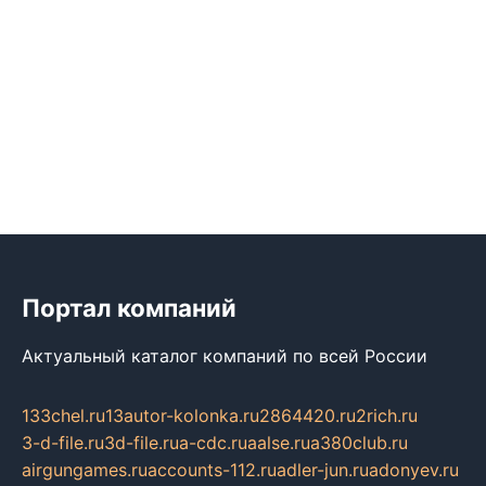
Портал компаний
Актуальный каталог компаний по всей России
133chel.ru
13autor-kolonka.ru
2864420.ru
2rich.ru
3-d-file.ru
3d-file.ru
a-cdc.ru
aalse.ru
a380club.ru
airgungames.ru
accounts-112.ru
adler-jun.ru
adonyev.ru