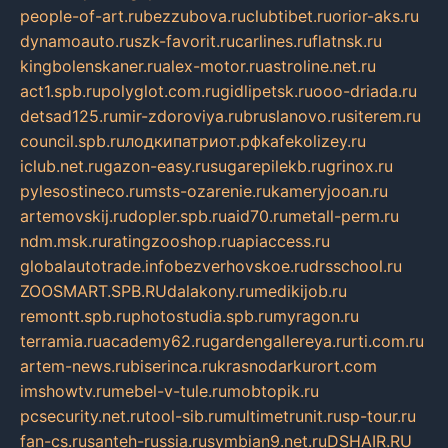
people-of-art.ru
bezzubova.ru
clubtibet.ru
orior-aks.ru
dynamoauto.ru
szk-favorit.ru
carlines.ru
flatnsk.ru
kingbolenskaner.ru
alex-motor.ru
astroline.net.ru
act1.spb.ru
polyglot.com.ru
gidlipetsk.ru
ooo-driada.ru
detsad125.ru
mir-zdoroviya.ru
bruslanovo.ru
siterem.ru
council.spb.ru
лодкипатриот.рф
kafekolizey.ru
iclub.net.ru
gazon-easy.ru
sugarepilekb.ru
grinox.ru
pylesostineco.ru
msts-ozarenie.ru
kameryjooan.ru
artemovskij.ru
dopler.spb.ru
aid70.ru
metall-perm.ru
ndm.msk.ru
ratingzooshop.ru
apiaccess.ru
globalautotrade.info
bezverhovskoe.ru
drsschool.ru
ZOOSMART.SPB.RU
dalakony.ru
medikijob.ru
remontt.spb.ru
photostudia.spb.ru
myragon.ru
terramia.ru
academy62.ru
gardengallereya.ru
rti.com.ru
artem-news.ru
biserinca.ru
krasnodarkurort.com
imshowtv.ru
mebel-v-tule.ru
mobtopik.ru
pcsecurity.net.ru
tool-sib.ru
multimetrunit.ru
sp-tour.ru
fan-cs.ru
santeh-russia.ru
symbian9.net.ru
DSHAIR.RU