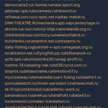
democratia2.ru
i-farmer.ru
mass-sport.org
jablonex.spb.ru
bookmess.ru
linkword.ru
refineua.com.ru
cs-spec.net.ru
altay-mebel.ru
DNK-THEATRE.RU
mechaniks.spb.ru
ipcamtechage.ru
skosta.ru
a-sun.ru
stroy-ldsp.ru
snowlands.org.ru
childrensshoes.ru
mrlizzy.ru
mebelsofiakrd.ru
bulizhenko.ru
rumantick.net.ru
mtszerno.ru
daily-fishing.ru
glushiteli-v-spb.ru
megasat.org.ru
localization.net.ru
flyingfish.pp.ru
ds5teremok.ru
aclib.spb.ru
komissionka30.ru
mag-profit.ru
icentre-74.ru
leasing-nsk.ru
hd39.ru
rcd.com.ru
bioprot.ru
deltaextreme.ru
mirkotlov07.ru
mycrossway.ru
temamedia.ru
art-fusing.ru
cbslefort.ru
sunroadwatch.ru
citroen-yaroslavl.ru
ratnews.msk.ru
sk-if.ru
joomlamoduli.ru
academic-work.ru
bananaboys.ru
sanekua.ru
lianafrukt.ru
beta43.ru
tucsonwoori.com
alex-translation.ru
avantgardeclinics.ru
noel.msk.ru
buylq.ru
aquas-spb.ru