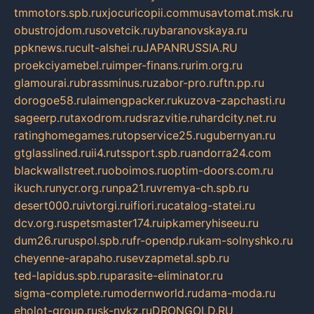
tmmotors.spb.ru
xjocuricopii.com
musavtomat.msk.ru
obustrojdom.ru
sovetcik.ru
ybaranovskaya.ru
ppknews.ru
cult-alshei.ru
JAPANRUSSIA.RU
proekciyamebel.ru
imper-finans.ru
rim.org.ru
glamourai.ru
brassminus.ru
zabor-pro.ru
ftn.pp.ru
dorogoe58.ru
laimengpacker.ru
kuzova-zapchasti.ru
sageerp.ru
taxodrom.ru
dsrazvitie.ru
hardcity.net.ru
ratinghomegames.ru
topservice25.ru
gubernyan.ru
gtglasslined.ru
ii4.ru
tssport.spb.ru
andorra24.com
blackwallstreet.ru
oboimos.ru
optim-doors.com.ru
ikuch.ru
nycr.org.ru
npa21.ru
vremya-ch.spb.ru
desert000.ru
ivtorgi.ru
ifiori.ru
catalog-statei.ru
dcv.org.ru
spetsmaster174.ru
ipkameryhiseeu.ru
dum26.ru
ruspol.spb.ru
fr-opendp.ru
kam-solnyshko.ru
cheyenne-arapaho.ru
sevzapmetal.spb.ru
ted-lapidus.spb.ru
parasite-eliminator.ru
sigma-complete.ru
modernworld.ru
dama-moda.ru
eholot-group.ru
sk-nvkz.ru
DRONGOLD.RU