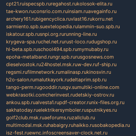
cpt21.ru
ispecspb.ru
regahost.ru
kolosok-elita.ru
tae-kwon.ru
consrio.com.ru
insiam.ru
avegainfo.ru
archery161.ru
bigencyclica.ru
vlast16.ru
korru.net
sarmiento.spb.su
extelopedia.ru
lammin-suo.spb.ru
iskatour.spb.ru
snpi.org.ru
running-line.ru
krygeva-spa.ru
chel.net.ru
rust-loco.ru
dugshop.ru
hl-beta.spb.ru
school494.spb.ru
mymubaby.ru
epoha-metalband.ru
ngr.spb.ru
rusgosnews.com
dieselvostok.ru
24hostel.msk.ru
w-dev.ru
f-ship.ru
regsmi.ru
filmnetwork.ru
malinasp.ru
kinosvin.ru
h2o-salon.ru
malutkayork.ru
deltaprim.spb.ru
tango-perm.ru
gooddir.ru
sgv.su
multiki-online.com
webkrasotki.com
cherinvest.ru
detskiy-ostrov.ru
ankou.spb.ru
alvesta1.ru
pdf-creator.ru
nix-files.org.ru
sakhatoday.ru
elektrikersymboler.ru
sputnikyes.ru
golf2club.msk.ru
aeforums.ru
zallclub.ru
multimodal.msk.ru
habaigry.ru
haikko.ru
sobakopedia.ru
isz-fest.ru
ewnc.info
screensaver-clock.net.ru