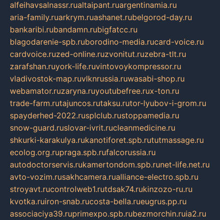
alfeihavsalnassr.ru
altaipant.ru
argentinamia.ru
aria-family.ru
arkrym.ru
ashanet.ru
belgorod-day.ru
bankaribi.ru
bandamn.ru
bigfatcc.ru
blagodarenie-spb.ru
borodino-media.ru
card-voice.ru
cardvoice.ru
zed-online.ru
zvonitut.ru
zebra-tlt.ru
zarafshan.ru
york-life.ru
vintovoykompressor.ru
vladivostok-map.ru
vlknrussia.ru
wasabi-shop.ru
webamator.ru
zaryna.ru
youtubefree.ru
x-ton.ru
trade-farm.ru
tajuncos.ru
taksu.ru
tor-lyubov-i-grom.ru
spayderhed-2022.ru
splclub.ru
stoppamedia.ru
snow-guard.ru
slovar-ivrit.ru
cleanmedicine.ru
shkurki-karakulya.ru
kanotiforet.spb.ru
tutmassage.ru
ecolog.org.ru
praga.spb.ru
falcorussia.ru
autodoctorservis.ru
kamertondom.spb.ru
net-life.net.ru
avto-vozim.ru
sakhcamera.ru
alliance-electro.spb.ru
stroyavt.ru
controlweb1.ru
tdsak74.ru
kinzozo-ru.ru
kvotka.ru
iron-snab.ru
costa-bella.ru
eugrus.pp.ru
associaciya39.ru
primexpo.spb.ru
bezmorchin.ru
ia2.ru