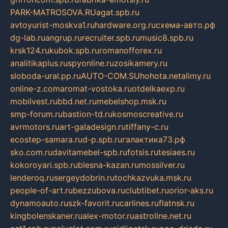
PARK-MATROSOVA.RU
agat.spb.ru
avtoyurist-moskva1.ru
hardware.org.ru
схема-авто.рф
dg-lab.ru
angrup.ru
recruiter.spb.ru
music8.spb.ru
krsk124.ru
kubok.spb.ru
romanofforex.ru
analitikaplus.ru
spyonline.ru
zosikamery.ru
sloboda-ural.pp.ru
AUTO-COM.SU
hohota.net
alimy.ru
online-z.com
aromat-vostoka.ru
otdelkaexp.ru
mobilvest.ru
bbd.net.ru
mebelshop.msk.ru
smp-forum.ru
bastion-td.ru
kosmoscreative.ru
avrmotors.ru
art-galadesign.ru
tiffany-c.ru
ecostep-samara.ru
d-p.spb.ru
галактика73.рф
sko.com.ru
davitamebel-spb.ru
fotsis.ru
tesiaes.ru
kokoroyari.spb.ru
blesna-kazan.ru
mossilver.ru
lenderoq.ru
sergeydobrin.ru
tochkazvuka.msk.ru
people-of-art.ru
bezzubova.ru
clubtibet.ru
orior-aks.ru
dynamoauto.ru
szk-favorit.ru
carlines.ru
flatnsk.ru
kingbolenskaner.ru
alex-motor.ru
astroline.net.ru