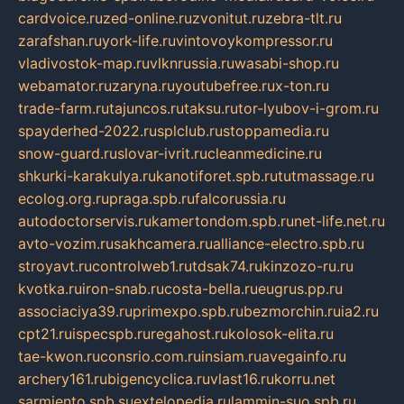
cardvoice.ru
zed-online.ru
zvonitut.ru
zebra-tlt.ru
zarafshan.ru
york-life.ru
vintovoykompressor.ru
vladivostok-map.ru
vlknrussia.ru
wasabi-shop.ru
webamator.ru
zaryna.ru
youtubefree.ru
x-ton.ru
trade-farm.ru
tajuncos.ru
taksu.ru
tor-lyubov-i-grom.ru
spayderhed-2022.ru
splclub.ru
stoppamedia.ru
snow-guard.ru
slovar-ivrit.ru
cleanmedicine.ru
shkurki-karakulya.ru
kanotiforet.spb.ru
tutmassage.ru
ecolog.org.ru
praga.spb.ru
falcorussia.ru
autodoctorservis.ru
kamertondom.spb.ru
net-life.net.ru
avto-vozim.ru
sakhcamera.ru
alliance-electro.spb.ru
stroyavt.ru
controlweb1.ru
tdsak74.ru
kinzozo-ru.ru
kvotka.ru
iron-snab.ru
costa-bella.ru
eugrus.pp.ru
associaciya39.ru
primexpo.spb.ru
bezmorchin.ru
ia2.ru
cpt21.ru
ispecspb.ru
regahost.ru
kolosok-elita.ru
tae-kwon.ru
consrio.com.ru
insiam.ru
avegainfo.ru
archery161.ru
bigencyclica.ru
vlast16.ru
korru.net
sarmiento.spb.su
extelopedia.ru
lammin-suo.spb.ru