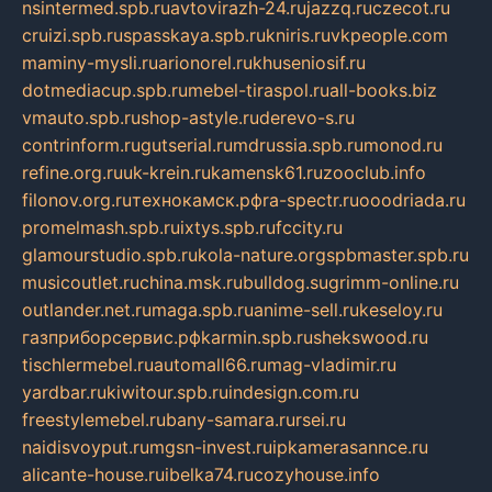
nsintermed.spb.ru
avtovirazh-24.ru
jazzq.ru
czecot.ru
cruizi.spb.ru
spasskaya.spb.ru
kniris.ru
vkpeople.com
maminy-mysli.ru
arionorel.ru
khuseniosif.ru
dotmediacup.spb.ru
mebel-tiraspol.ru
all-books.biz
vmauto.spb.ru
shop-astyle.ru
derevo-s.ru
contrinform.ru
gutserial.ru
mdrussia.spb.ru
monod.ru
refine.org.ru
uk-krein.ru
kamensk61.ru
zooclub.info
filonov.org.ru
технокамск.рф
ra-spectr.ru
ooodriada.ru
promelmash.spb.ru
ixtys.spb.ru
fccity.ru
glamourstudio.spb.ru
kola-nature.org
spbmaster.spb.ru
musicoutlet.ru
china.msk.ru
bulldog.su
grimm-online.ru
outlander.net.ru
maga.spb.ru
anime-sell.ru
keseloy.ru
газприборсервис.рф
karmin.spb.ru
shekswood.ru
tischlermebel.ru
automall66.ru
mag-vladimir.ru
yardbar.ru
kiwitour.spb.ru
indesign.com.ru
freestylemebel.ru
bany-samara.ru
rsei.ru
naidisvoyput.ru
mgsn-invest.ru
ipkamerasannce.ru
alicante-house.ru
ibelka74.ru
cozyhouse.info