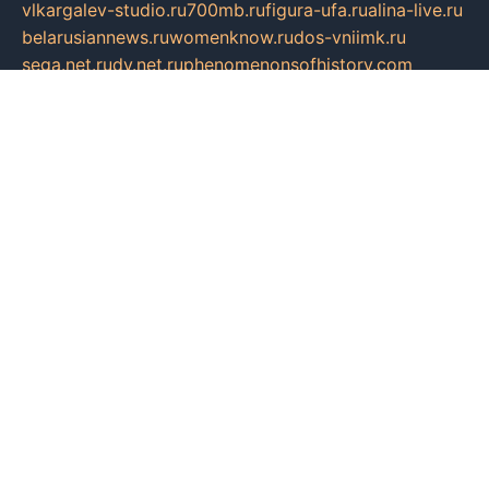
vlkargalev-studio.ru
700mb.ru
figura-ufa.ru
alina-live.ru
belarusiannews.ru
womenknow.ru
dos-vniimk.ru
sega.net.ru
dv.net.ru
phenomenonsofhistory.com
telesputnik.net.ru
wall.pp.ru
pylesosroidmi.ru
gtc-clan.ru
cligs.ru
bibikazap.ru
popova.org.ru
netwhistler.spb.ru
bellvil.ru
bonzon.ru
iss-vladik.ru
defiparis.net.ru
las-gryzas.ru
amku.ru
electednews.spb.ru
feather.org.ru
spar72.ru
tankiigri.ru
dominus.com.ru
ibtree.ru
sanykool.pp.ru
unixlib.org.ru
menatep.spb.ru
gartenterrassen.ru
printeka.ru
skvozilka.com.ru
parkovka-pub.ru
lovemobi.ru
art-ru.ru
emulatorz.com.ru
alucomp.com.ru
tatforum.com.ru
alternativa-profi.ru
dermakler.ru
artsurvey.ru
aredir.ru
khimspas.ru
centr-maxi.ru
2018r.ru
bort-stomer-defort.ru
professional2.ru
gibsons.ru
artselena.ru
art-pilot.ru
ingredient.spb.ru
npfpolimer.spb.ru
argentum.spb.ru
hom-edu.ru
af-num.ru
cashadvanceamericasev.org
trexp.spb.ru