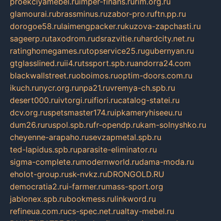
proekciyamebel.ru
imper-finans.ru
rim.org.ru
glamourai.ru
brassminus.ru
zabor-pro.ru
ftn.pp.ru
dorogoe58.ru
laimengpacker.ru
kuzova-zapchasti.ru
sageerp.ru
taxodrom.ru
dsrazvitie.ru
hardcity.net.ru
ratinghomegames.ru
topservice25.ru
gubernyan.ru
gtglasslined.ru
ii4.ru
tssport.spb.ru
andorra24.com
blackwallstreet.ru
oboimos.ru
optim-doors.com.ru
ikuch.ru
nycr.org.ru
npa21.ru
vremya-ch.spb.ru
desert000.ru
ivtorgi.ru
ifiori.ru
catalog-statei.ru
dcv.org.ru
spetsmaster174.ru
ipkameryhiseeu.ru
dum26.ru
ruspol.spb.ru
fr-opendp.ru
kam-solnyshko.ru
cheyenne-arapaho.ru
sevzapmetal.spb.ru
ted-lapidus.spb.ru
parasite-eliminator.ru
sigma-complete.ru
modernworld.ru
dama-moda.ru
eholot-group.ru
sk-nvkz.ru
DRONGOLD.RU
democratia2.ru
i-farmer.ru
mass-sport.org
jablonex.spb.ru
bookmess.ru
linkword.ru
refineua.com.ru
cs-spec.net.ru
altay-mebel.ru