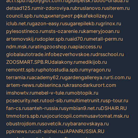
act1.spb.ru
polyglot.com.ru
gidlipetsk.ru
ooo-driada.ru
detsad125.ru
mir-zdoroviya.ru
bruslanovo.ru
siterem.ru
council.spb.ru
лодкипатриот.рф
kafekolizey.ru
iclub.net.ru
gazon-easy.ru
sugarepilekb.ru
grinox.ru
pylesostineco.ru
msts-ozarenie.ru
kameryjooan.ru
artemovskij.ru
dopler.spb.ru
aid70.ru
metall-perm.ru
ndm.msk.ru
ratingzooshop.ru
apiaccess.ru
globalautotrade.info
bezverhovskoe.ru
drsschool.ru
ZOOSMART.SPB.RU
dalakony.ru
medikijob.ru
remontt.spb.ru
photostudia.spb.ru
myragon.ru
terramia.ru
academy62.ru
gardengallereya.ru
rti.com.ru
artem-news.ru
biserinca.ru
krasnodarkurort.com
imshowtv.ru
mebel-v-tule.ru
mobtopik.ru
pcsecurity.net.ru
tool-sib.ru
multimetrunit.ru
sp-tour.ru
fan-cs.ru
santeh-russia.ru
symbian9.net.ru
DSHAIR.RU
tmmotors.spb.ru
xjocuricopii.com
musavtomat.msk.ru
obustrojdom.ru
sovetcik.ru
ybaranovskaya.ru
ppknews.ru
cult-alshei.ru
JAPANRUSSIA.RU