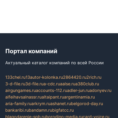
Портал компаний
Актуальный каталог компаний по всей России
133chel.ru
13autor-kolonka.ru
2864420.ru
2rich.ru
3-d-file.ru
3d-file.ru
a-cdc.ru
aalse.ru
a380club.ru
airgungames.ru
accounts-112.ru
adler-jun.ru
adonyev.ru
alfeihavsalnassr.ru
altaipant.ru
argentinamia.ru
aria-family.ru
arkrym.ru
ashanet.ru
belgorod-day.ru
bankaribi.ru
bandamn.ru
bigfatcc.ru
blagodarenie-spb.ru
borodino-media.ru
card-voice.ru