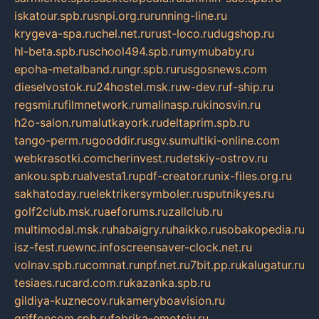
iskatour.spb.ru
snpi.org.ru
running-line.ru
krygeva-spa.ru
chel.net.ru
rust-loco.ru
dugshop.ru
hl-beta.spb.ru
school494.spb.ru
mymubaby.ru
epoha-metalband.ru
ngr.spb.ru
rusgosnews.com
dieselvostok.ru
24hostel.msk.ru
w-dev.ru
f-ship.ru
regsmi.ru
filmnetwork.ru
malinasp.ru
kinosvin.ru
h2o-salon.ru
malutkayork.ru
deltaprim.spb.ru
tango-perm.ru
gooddir.ru
sgv.su
multiki-online.com
webkrasotki.com
cherinvest.ru
detskiy-ostrov.ru
ankou.spb.ru
alvesta1.ru
pdf-creator.ru
nix-files.org.ru
sakhatoday.ru
elektrikersymboler.ru
sputnikyes.ru
golf2club.msk.ru
aeforums.ru
zallclub.ru
multimodal.msk.ru
habaigry.ru
haikko.ru
sobakopedia.ru
isz-fest.ru
ewnc.info
screensaver-clock.net.ru
volnav.spb.ru
comnat.ru
npf.net.ru
7bit.pp.ru
kalugatur.ru
tesiaes.ru
card.com.ru
kazanka.spb.ru
gildiya-kuznecov.ru
kameryboavision.ru
griffoncom.spb.ru
fabrika-emotsiy.ru