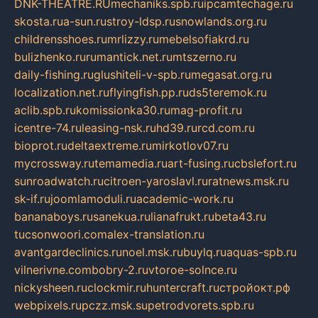
DNK-THEATRE.RU
mechaniks.spb.ru
ipcamtechage.ru
skosta.ru
a-sun.ru
stroy-ldsp.ru
snowlands.org.ru
childrensshoes.ru
mrlizzy.ru
mebelsofiakrd.ru
bulizhenko.ru
rumantick.net.ru
mtszerno.ru
daily-fishing.ru
glushiteli-v-spb.ru
megasat.org.ru
localization.net.ru
flyingfish.pp.ru
ds5teremok.ru
aclib.spb.ru
komissionka30.ru
mag-profit.ru
icentre-74.ru
leasing-nsk.ru
hd39.ru
rcd.com.ru
bioprot.ru
deltaextreme.ru
mirkotlov07.ru
mycrossway.ru
temamedia.ru
art-fusing.ru
cbslefort.ru
sunroadwatch.ru
citroen-yaroslavl.ru
ratnews.msk.ru
sk-if.ru
joomlamoduli.ru
academic-work.ru
bananaboys.ru
sanekua.ru
lianafrukt.ru
beta43.ru
tucsonwoori.com
alex-translation.ru
avantgardeclinics.ru
noel.msk.ru
buylq.ru
aquas-spb.ru
vilnerivne.com
bobry-2.ru
vtoroe-solnce.ru
nickysheen.ru
clockmir.ru
huntercraft.ru
стройокт.рф
webpixels.ru
pczz.msk.su
petrodvorets.spb.ru