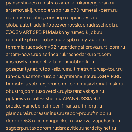
pylesostineco.ru
msts-ozarenie.ru
kameryjooan.ru
artemovskij.ru
dopler.spb.ru
aid70.ru
metall-perm.ru
ndm.msk.ru
ratingzooshop.ru
apiaccess.ru
globalautotrade.info
bezverhovskoe.ru
drsschool.ru
ZOOSMART.SPB.RU
dalakony.ru
medikijob.ru
remontt.spb.ru
photostudia.spb.ru
myragon.ru
terramia.ru
academy62.ru
gardengallereya.ru
rti.com.ru
artem-news.ru
biserinca.ru
krasnodarkurort.com
imshowtv.ru
mebel-v-tule.ru
mobtopik.ru
pcsecurity.net.ru
tool-sib.ru
multimetrunit.ru
sp-tour.ru
fan-cs.ru
santeh-russia.ru
symbian9.net.ru
DSHAIR.RU
tmmotors.spb.ru
xjocuricopii.com
musavtomat.msk.ru
obustrojdom.ru
sovetcik.ru
ybaranovskaya.ru
ppknews.ru
cult-alshei.ru
JAPANRUSSIA.RU
proekciyamebel.ru
imper-finans.ru
rim.org.ru
glamourai.ru
brassminus.ru
zabor-pro.ru
ftn.pp.ru
dorogoe58.ru
laimengpacker.ru
kuzova-zapchasti.ru
sageerp.ru
taxodrom.ru
dsrazvitie.ru
hardcity.net.ru