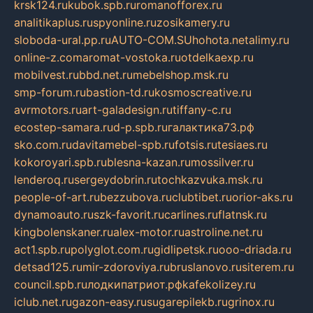
krsk124.ru
kubok.spb.ru
romanofforex.ru
analitikaplus.ru
spyonline.ru
zosikamery.ru
sloboda-ural.pp.ru
AUTO-COM.SU
hohota.net
alimy.ru
online-z.com
aromat-vostoka.ru
otdelkaexp.ru
mobilvest.ru
bbd.net.ru
mebelshop.msk.ru
smp-forum.ru
bastion-td.ru
kosmoscreative.ru
avrmotors.ru
art-galadesign.ru
tiffany-c.ru
ecostep-samara.ru
d-p.spb.ru
галактика73.рф
sko.com.ru
davitamebel-spb.ru
fotsis.ru
tesiaes.ru
kokoroyari.spb.ru
blesna-kazan.ru
mossilver.ru
lenderoq.ru
sergeydobrin.ru
tochkazvuka.msk.ru
people-of-art.ru
bezzubova.ru
clubtibet.ru
orior-aks.ru
dynamoauto.ru
szk-favorit.ru
carlines.ru
flatnsk.ru
kingbolenskaner.ru
alex-motor.ru
astroline.net.ru
act1.spb.ru
polyglot.com.ru
gidlipetsk.ru
ooo-driada.ru
detsad125.ru
mir-zdoroviya.ru
bruslanovo.ru
siterem.ru
council.spb.ru
лодкипатриот.рф
kafekolizey.ru
iclub.net.ru
gazon-easy.ru
sugarepilekb.ru
grinox.ru