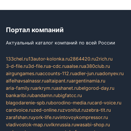
Портал компаний
Актуальный каталог компаний по всей России
133chel.ru
13autor-kolonka.ru
2864420.ru
2rich.ru
3-d-file.ru
3d-file.ru
a-cdc.ru
aalse.ru
a380club.ru
airgungames.ru
accounts-112.ru
adler-jun.ru
adonyev.ru
alfeihavsalnassr.ru
altaipant.ru
argentinamia.ru
aria-family.ru
arkrym.ru
ashanet.ru
belgorod-day.ru
bankaribi.ru
bandamn.ru
bigfatcc.ru
blagodarenie-spb.ru
borodino-media.ru
card-voice.ru
cardvoice.ru
zed-online.ru
zvonitut.ru
zebra-tlt.ru
zarafshan.ru
york-life.ru
vintovoykompressor.ru
vladivostok-map.ru
vlknrussia.ru
wasabi-shop.ru