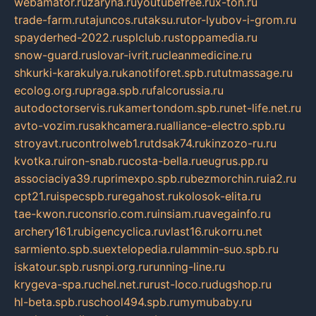
webamator.ru
zaryna.ru
youtubefree.ru
x-ton.ru
trade-farm.ru
tajuncos.ru
taksu.ru
tor-lyubov-i-grom.ru
spayderhed-2022.ru
splclub.ru
stoppamedia.ru
snow-guard.ru
slovar-ivrit.ru
cleanmedicine.ru
shkurki-karakulya.ru
kanotiforet.spb.ru
tutmassage.ru
ecolog.org.ru
praga.spb.ru
falcorussia.ru
autodoctorservis.ru
kamertondom.spb.ru
net-life.net.ru
avto-vozim.ru
sakhcamera.ru
alliance-electro.spb.ru
stroyavt.ru
controlweb1.ru
tdsak74.ru
kinzozo-ru.ru
kvotka.ru
iron-snab.ru
costa-bella.ru
eugrus.pp.ru
associaciya39.ru
primexpo.spb.ru
bezmorchin.ru
ia2.ru
cpt21.ru
ispecspb.ru
regahost.ru
kolosok-elita.ru
tae-kwon.ru
consrio.com.ru
insiam.ru
avegainfo.ru
archery161.ru
bigencyclica.ru
vlast16.ru
korru.net
sarmiento.spb.su
extelopedia.ru
lammin-suo.spb.ru
iskatour.spb.ru
snpi.org.ru
running-line.ru
krygeva-spa.ru
chel.net.ru
rust-loco.ru
dugshop.ru
hl-beta.spb.ru
school494.spb.ru
mymubaby.ru