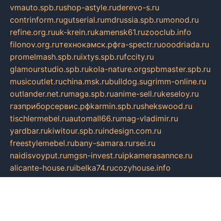
vmauto.spb.ru
shop-astyle.ru
derevo-s.ru
contrinform.ru
gutserial.ru
mdrussia.spb.ru
monod.ru
refine.org.ru
uk-krein.ru
kamensk61.ru
zooclub.info
filonov.org.ru
технокамск.рф
ra-spectr.ru
ooodriada.ru
promelmash.spb.ru
ixtys.spb.ru
fccity.ru
glamourstudio.spb.ru
kola-nature.org
spbmaster.spb.ru
musicoutlet.ru
china.msk.ru
bulldog.su
grimm-online.ru
outlander.net.ru
maga.spb.ru
anime-sell.ru
keseloy.ru
газприборсервис.рф
karmin.spb.ru
shekswood.ru
tischlermebel.ru
automall66.ru
mag-vladimir.ru
yardbar.ru
kiwitour.spb.ru
indesign.com.ru
freestylemebel.ru
bany-samara.ru
rsei.ru
naidisvoyput.ru
mgsn-invest.ru
ipkamerasannce.ru
alicante-house.ru
ibelka74.ru
cozyhouse.info
vlkargalev-studio.ru
700mb.ru
figura-ufa.ru
alina-live.ru
belarusiannews.ru
womenknow.ru
dos-vniimk.ru
sega.net.ru
dv.net.ru
phenomenonsofhistory.com
telesputnik.net.ru
wall.pp.ru
pylesosroidmi.ru