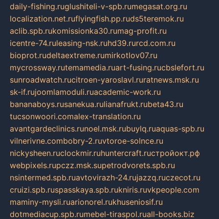
daily-fishing.ru
glushiteli-v-spb.ru
megasat.org.ru
localization.net.ru
flyingfish.pp.ru
ds5teremok.ru
aclib.spb.ru
komissionka30.ru
mag-profit.ru
icentre-74.ru
leasing-nsk.ru
hd39.ru
rcd.com.ru
bioprot.ru
deltaextreme.ru
mirkotlov07.ru
mycrossway.ru
temamedia.ru
art-fusing.ru
cbslefort.ru
sunroadwatch.ru
citroen-yaroslavl.ru
ratnews.msk.ru
sk-if.ru
joomlamoduli.ru
academic-work.ru
bananaboys.ru
sanekua.ru
lianafrukt.ru
beta43.ru
tucsonwoori.com
alex-translation.ru
avantgardeclinics.ru
noel.msk.ru
buylq.ru
aquas-spb.ru
vilnerivne.com
bobry-2.ru
vtoroe-solnce.ru
nickysheen.ru
clockmir.ru
huntercraft.ru
стройокт.рф
webpixels.ru
pczz.msk.su
petrodvorets.spb.ru
nsintermed.spb.ru
avtovirazh-24.ru
jazzq.ru
czecot.ru
cruizi.spb.ru
spasskaya.spb.ru
kniris.ru
vkpeople.com
maminy-mysli.ru
arionorel.ru
khuseniosif.ru
dotmediacup.spb.ru
mebel-tiraspol.ru
all-books.biz