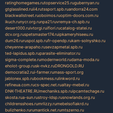
ratinghomegames.ru
topservice25.ru
gubernyan.ru
gtglasslined.ru
ii4.ru
tssport.spb.ru
andorra24.com
blackwallstreet.ru
oboimos.ru
optim-doors.com.ru
ikuch.ru
nycr.org.ru
npa21.ru
vremya-ch.spb.ru
desert000.ru
ivtorgi.ru
ifiori.ru
catalog-statei.ru
dcv.org.ru
spetsmaster174.ru
ipkameryhiseeu.ru
dum26.ru
ruspol.spb.ru
fr-opendp.ru
kam-solnyshko.ru
cheyenne-arapaho.ru
sevzapmetal.spb.ru
ted-lapidus.spb.ru
parasite-eliminator.ru
sigma-complete.ru
modernworld.ru
dama-moda.ru
eholot-group.ru
sk-nvkz.ru
DRONGOLD.RU
democratia2.ru
i-farmer.ru
mass-sport.org
jablonex.spb.ru
bookmess.ru
linkword.ru
refineua.com.ru
cs-spec.net.ru
altay-mebel.ru
DNK-THEATRE.RU
mechaniks.spb.ru
ipcamtechage.ru
skosta.ru
a-sun.ru
stroy-ldsp.ru
snowlands.org.ru
childrensshoes.ru
mrlizzy.ru
mebelsofiakrd.ru
bulizhenko.ru
rumantick.net.ru
mtszerno.ru