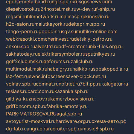
epoha-metalband.ru
ngr.spb.ru
rusgosnews.com
dieselvostok.ru
24hostel.msk.ru
w-dev.ru
f-ship.ru
regsmi.ru
filmnetwork.ru
malinasp.ru
kinosvin.ru
h2o-salon.ru
malutkayork.ru
deltaprim.spb.ru
tango-perm.ru
gooddir.ru
sgv.su
multiki-online.com
webkrasotki.com
cherinvest.ru
detskiy-ostrov.ru
ankou.spb.ru
alvesta1.ru
pdf-creator.ru
nix-files.org.ru
sakhatoday.ru
elektrikersymboler.ru
sputnikyes.ru
golf2club.msk.ru
aeforums.ru
zallclub.ru
multimodal.msk.ru
habaigry.ru
haikko.ru
sobakopedia.ru
isz-fest.ru
ewnc.info
screensaver-clock.net.ru
volnav.spb.ru
comnat.ru
npf.net.ru
7bit.pp.ru
kalugatur.ru
tesiaes.ru
card.com.ru
kazanka.spb.ru
gildiya-kuznecov.ru
kameryboavision.ru
griffoncom.spb.ru
fabrika-emotsiy.ru
PARK-MATROSOVA.RU
agat.spb.ru
avtoyurist-moskva1.ru
hardware.org.ru
схема-авто.рф
dg-lab.ru
angrup.ru
recruiter.spb.ru
music8.spb.ru