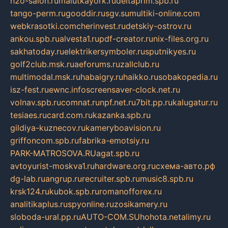
h2o-salon.ru
malutkayork.ru
deltaprim.spb.ru
tango-perm.ru
gooddir.ru
sgv.su
multiki-online.com
webkrasotki.com
cherinvest.ru
detskiy-ostrov.ru
ankou.spb.ru
alvesta1.ru
pdf-creator.ru
nix-files.org.ru
sakhatoday.ru
elektrikersymboler.ru
sputnikyes.ru
golf2club.msk.ru
aeforums.ru
zallclub.ru
multimodal.msk.ru
habaigry.ru
haikko.ru
sobakopedia.ru
isz-fest.ru
ewnc.info
screensaver-clock.net.ru
volnav.spb.ru
comnat.ru
npf.net.ru
7bit.pp.ru
kalugatur.ru
tesiaes.ru
card.com.ru
kazanka.spb.ru
gildiya-kuznecov.ru
kameryboavision.ru
griffoncom.spb.ru
fabrika-emotsiy.ru
PARK-MATROSOVA.RU
agat.spb.ru
avtoyurist-moskva1.ru
hardware.org.ru
схема-авто.рф
dg-lab.ru
angrup.ru
recruiter.spb.ru
music8.spb.ru
krsk124.ru
kubok.spb.ru
romanofforex.ru
analitikaplus.ru
spyonline.ru
zosikamery.ru
sloboda-ural.pp.ru
AUTO-COM.SU
hohota.net
alimy.ru