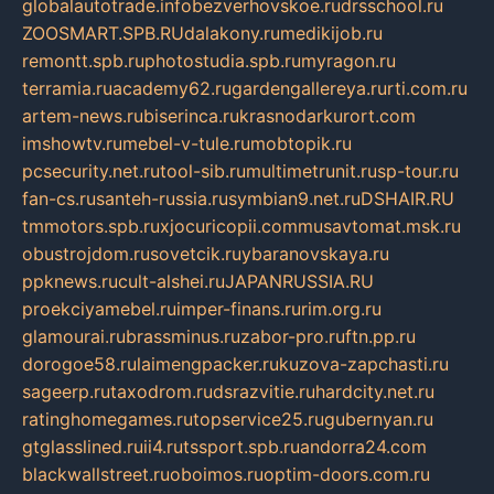
globalautotrade.info
bezverhovskoe.ru
drsschool.ru
ZOOSMART.SPB.RU
dalakony.ru
medikijob.ru
remontt.spb.ru
photostudia.spb.ru
myragon.ru
terramia.ru
academy62.ru
gardengallereya.ru
rti.com.ru
artem-news.ru
biserinca.ru
krasnodarkurort.com
imshowtv.ru
mebel-v-tule.ru
mobtopik.ru
pcsecurity.net.ru
tool-sib.ru
multimetrunit.ru
sp-tour.ru
fan-cs.ru
santeh-russia.ru
symbian9.net.ru
DSHAIR.RU
tmmotors.spb.ru
xjocuricopii.com
musavtomat.msk.ru
obustrojdom.ru
sovetcik.ru
ybaranovskaya.ru
ppknews.ru
cult-alshei.ru
JAPANRUSSIA.RU
proekciyamebel.ru
imper-finans.ru
rim.org.ru
glamourai.ru
brassminus.ru
zabor-pro.ru
ftn.pp.ru
dorogoe58.ru
laimengpacker.ru
kuzova-zapchasti.ru
sageerp.ru
taxodrom.ru
dsrazvitie.ru
hardcity.net.ru
ratinghomegames.ru
topservice25.ru
gubernyan.ru
gtglasslined.ru
ii4.ru
tssport.spb.ru
andorra24.com
blackwallstreet.ru
oboimos.ru
optim-doors.com.ru