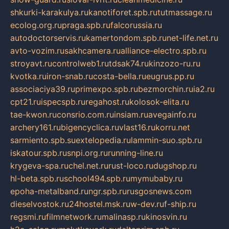
shkurki-karakulya.ru
kanotiforet.spb.ru
tutmassage.ru
ecolog.org.ru
praga.spb.ru
falcorussia.ru
autodoctorservis.ru
kamertondom.spb.ru
net-life.net.ru
avto-vozim.ru
sakhcamera.ru
alliance-electro.spb.ru
stroyavt.ru
controlweb1.ru
tdsak74.ru
kinzozo-ru.ru
kvotka.ru
iron-snab.ru
costa-bella.ru
eugrus.pp.ru
associaciya39.ru
primexpo.spb.ru
bezmorchin.ru
ia2.ru
cpt21.ru
ispecspb.ru
regahost.ru
kolosok-elita.ru
tae-kwon.ru
consrio.com.ru
insiam.ru
avegainfo.ru
archery161.ru
bigencyclica.ru
vlast16.ru
korru.net
sarmiento.spb.su
extelopedia.ru
lammin-suo.spb.ru
iskatour.spb.ru
snpi.org.ru
running-line.ru
krygeva-spa.ru
chel.net.ru
rust-loco.ru
dugshop.ru
hl-beta.spb.ru
school494.spb.ru
mymubaby.ru
epoha-metalband.ru
ngr.spb.ru
rusgosnews.com
dieselvostok.ru
24hostel.msk.ru
w-dev.ru
f-ship.ru
regsmi.ru
filmnetwork.ru
malinasp.ru
kinosvin.ru