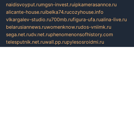
naidisvoyput.ru
mgsn-invest.ru
ipkamerasannce.ru
alicante-house.ru
ibelka74.ru
cozyhouse.info
vlkargalev-studio.ru
700mb.ru
figura-ufa.ru
alina-live.ru
belarusiannews.ru
womenknow.ru
dos-vniimk.ru
sega.net.ru
dv.net.ru
phenomenonsofhistory.com
telesputnik.net.ru
wall.pp.ru
pylesosroidmi.ru
gtc-clan.ru
cligs.ru
bibikazap.ru
popova.org.ru
netwhistler.spb.ru
bellvil.ru
bonzon.ru
iss-vladik.ru
defiparis.net.ru
las-gryzas.ru
amku.ru
electednews.spb.ru
feather.org.ru
spar72.ru
tankiigri.ru
dominus.com.ru
ibtree.ru
sanykool.pp.ru
unixlib.org.ru
menatep.spb.ru
gartenterrassen.ru
printeka.ru
skvozilka.com.ru
parkovka-pub.ru
lovemobi.ru
art-ru.ru
emulatorz.com.ru
alucomp.com.ru
tatforum.com.ru
alternativa-profi.ru
dermakler.ru
artsurvey.ru
aredir.ru
khimspas.ru
centr-maxi.ru
2018r.ru
bort-stomer-defort.ru
professional2.ru
gibsons.ru
artselena.ru
art-pilot.ru
ingredient.spb.ru