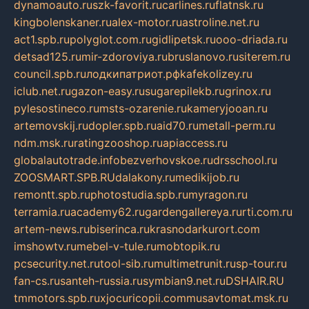
dynamoauto.ru
szk-favorit.ru
carlines.ru
flatnsk.ru
kingbolenskaner.ru
alex-motor.ru
astroline.net.ru
act1.spb.ru
polyglot.com.ru
gidlipetsk.ru
ooo-driada.ru
detsad125.ru
mir-zdoroviya.ru
bruslanovo.ru
siterem.ru
council.spb.ru
лодкипатриот.рф
kafekolizey.ru
iclub.net.ru
gazon-easy.ru
sugarepilekb.ru
grinox.ru
pylesostineco.ru
msts-ozarenie.ru
kameryjooan.ru
artemovskij.ru
dopler.spb.ru
aid70.ru
metall-perm.ru
ndm.msk.ru
ratingzooshop.ru
apiaccess.ru
globalautotrade.info
bezverhovskoe.ru
drsschool.ru
ZOOSMART.SPB.RU
dalakony.ru
medikijob.ru
remontt.spb.ru
photostudia.spb.ru
myragon.ru
terramia.ru
academy62.ru
gardengallereya.ru
rti.com.ru
artem-news.ru
biserinca.ru
krasnodarkurort.com
imshowtv.ru
mebel-v-tule.ru
mobtopik.ru
pcsecurity.net.ru
tool-sib.ru
multimetrunit.ru
sp-tour.ru
fan-cs.ru
santeh-russia.ru
symbian9.net.ru
DSHAIR.RU
tmmotors.spb.ru
xjocuricopii.com
musavtomat.msk.ru