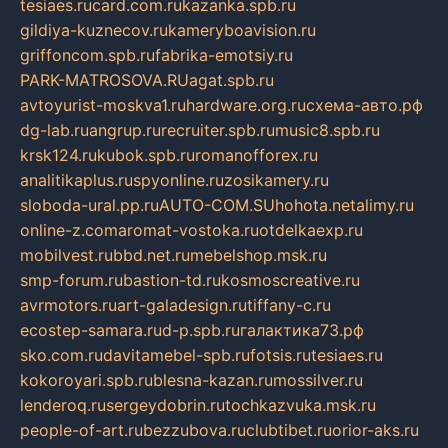
tesiaes.ru
card.com.ru
kazanka.spb.ru
gildiya-kuznecov.ru
kameryboavision.ru
griffoncom.spb.ru
fabrika-emotsiy.ru
PARK-MATROSOVA.RU
agat.spb.ru
avtoyurist-moskva1.ru
hardware.org.ru
схема-авто.рф
dg-lab.ru
angrup.ru
recruiter.spb.ru
music8.spb.ru
krsk124.ru
kubok.spb.ru
romanofforex.ru
analitikaplus.ru
spyonline.ru
zosikamery.ru
sloboda-ural.pp.ru
AUTO-COM.SU
hohota.net
alimy.ru
online-z.com
aromat-vostoka.ru
otdelkaexp.ru
mobilvest.ru
bbd.net.ru
mebelshop.msk.ru
smp-forum.ru
bastion-td.ru
kosmoscreative.ru
avrmotors.ru
art-galadesign.ru
tiffany-c.ru
ecostep-samara.ru
d-p.spb.ru
галактика73.рф
sko.com.ru
davitamebel-spb.ru
fotsis.ru
tesiaes.ru
kokoroyari.spb.ru
blesna-kazan.ru
mossilver.ru
lenderoq.ru
sergeydobrin.ru
tochkazvuka.msk.ru
people-of-art.ru
bezzubova.ru
clubtibet.ru
orior-aks.ru