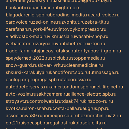
aria-family.ru
arkrym.ru
ashanet.ru
belgorod-day.ru
bankaribi.ru
bandamn.ru
bigfatcc.ru
blagodarenie-spb.ru
borodino-media.ru
card-voice.ru
cardvoice.ru
zed-online.ru
zvonitut.ru
zebra-tlt.ru
zarafshan.ru
york-life.ru
vintovoykompressor.ru
vladivostok-map.ru
vlknrussia.ru
wasabi-shop.ru
webamator.ru
zaryna.ru
youtubefree.ru
x-ton.ru
trade-farm.ru
tajuncos.ru
taksu.ru
tor-lyubov-i-grom.ru
spayderhed-2022.ru
splclub.ru
stoppamedia.ru
snow-guard.ru
slovar-ivrit.ru
cleanmedicine.ru
shkurki-karakulya.ru
kanotiforet.spb.ru
tutmassage.ru
ecolog.org.ru
praga.spb.ru
falcorussia.ru
autodoctorservis.ru
kamertondom.spb.ru
net-life.net.ru
avto-vozim.ru
sakhcamera.ru
alliance-electro.spb.ru
stroyavt.ru
controlweb1.ru
tdsak74.ru
kinzozo-ru.ru
kvotka.ru
iron-snab.ru
costa-bella.ru
eugrus.pp.ru
associaciya39.ru
primexpo.spb.ru
bezmorchin.ru
ia2.ru
cpt21.ru
ispecspb.ru
regahost.ru
kolosok-elita.ru