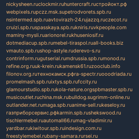
nickysheen.ru
clockmir.ru
huntercraft.ru
стройокт.рф
webpixels.ru
pczz.msk.su
petrodvorets.spb.ru
nsintermed.spb.ru
avtovirazh-24.ru
jazzq.ru
czecot.ru
cruizi.spb.ru
spasskaya.spb.ru
kniris.ru
vkpeople.com
maminy-mysli.ru
arionorel.ru
khuseniosif.ru
dotmediacup.spb.ru
mebel-tiraspol.ru
all-books.biz
vmauto.spb.ru
shop-astyle.ru
derevo-s.ru
contrinform.ru
gutserial.ru
mdrussia.spb.ru
monod.ru
refine.org.ru
uk-krein.ru
kamensk61.ru
zooclub.info
filonov.org.ru
технокамск.рф
ra-spectr.ru
ooodriada.ru
promelmash.spb.ru
ixtys.spb.ru
fccity.ru
glamourstudio.spb.ru
kola-nature.org
spbmaster.spb.ru
musicoutlet.ru
china.msk.ru
bulldog.su
grimm-online.ru
outlander.net.ru
maga.spb.ru
anime-sell.ru
keseloy.ru
газприборсервис.рф
karmin.spb.ru
shekswood.ru
tischlermebel.ru
automall66.ru
mag-vladimir.ru
yardbar.ru
kiwitour.spb.ru
indesign.com.ru
freestylemebel.ru
bany-samara.ru
rsei.ru