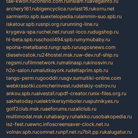
tae-kwon.ru
consrio.com.ru
insiam.ru
avegainfo.ru
archery161.ru
bigencyclica.ru
vlast16.ru
korru.net
sarmiento.spb.su
extelopedia.ru
lammin-suo.spb.ru
iskatour.spb.ru
snpi.org.ru
running-line.ru
krygeva-spa.ru
chel.net.ru
rust-loco.ru
dugshop.ru
hl-beta.spb.ru
school494.spb.ru
mymubaby.ru
epoha-metalband.ru
ngr.spb.ru
rusgosnews.com
dieselvostok.ru
24hostel.msk.ru
w-dev.ru
f-ship.ru
regsmi.ru
filmnetwork.ru
malinasp.ru
kinosvin.ru
h2o-salon.ru
malutkayork.ru
deltaprim.spb.ru
tango-perm.ru
gooddir.ru
sgv.su
multiki-online.com
webkrasotki.com
cherinvest.ru
detskiy-ostrov.ru
ankou.spb.ru
alvesta1.ru
pdf-creator.ru
nix-files.org.ru
sakhatoday.ru
elektrikersymboler.ru
sputnikyes.ru
golf2club.msk.ru
aeforums.ru
zallclub.ru
multimodal.msk.ru
habaigry.ru
haikko.ru
sobakopedia.ru
isz-fest.ru
ewnc.info
screensaver-clock.net.ru
volnav.spb.ru
comnat.ru
npf.net.ru
7bit.pp.ru
kalugatur.ru