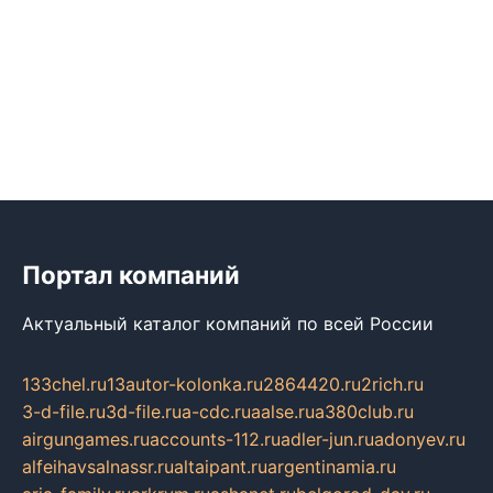
Портал компаний
Актуальный каталог компаний по всей России
133chel.ru
13autor-kolonka.ru
2864420.ru
2rich.ru
3-d-file.ru
3d-file.ru
a-cdc.ru
aalse.ru
a380club.ru
airgungames.ru
accounts-112.ru
adler-jun.ru
adonyev.ru
alfeihavsalnassr.ru
altaipant.ru
argentinamia.ru