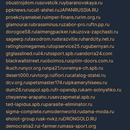
obustrojdom.ru
sovetcik.ru
ybaranovskaya.ru
ppknews.ru
cult-alshei.ru
JAPANRUSSIA.RU
proekciyamebel.ru
imper-finans.ru
rim.org.ru
glamourai.ru
brassminus.ru
zabor-pro.ru
ftn.pp.ru
dorogoe58.ru
laimengpacker.ru
kuzova-zapchasti.ru
sageerp.ru
taxodrom.ru
dsrazvitie.ru
hardcity.net.ru
ratinghomegames.ru
topservice25.ru
gubernyan.ru
gtglasslined.ru
ii4.ru
tssport.spb.ru
andorra24.com
blackwallstreet.ru
oboimos.ru
optim-doors.com.ru
ikuch.ru
nycr.org.ru
npa21.ru
vremya-ch.spb.ru
desert000.ru
ivtorgi.ru
ifiori.ru
catalog-statei.ru
dcv.org.ru
spetsmaster174.ru
ipkameryhiseeu.ru
dum26.ru
ruspol.spb.ru
fr-opendp.ru
kam-solnyshko.ru
cheyenne-arapaho.ru
sevzapmetal.spb.ru
ted-lapidus.spb.ru
parasite-eliminator.ru
sigma-complete.ru
modernworld.ru
dama-moda.ru
eholot-group.ru
sk-nvkz.ru
DRONGOLD.RU
democratia2.ru
i-farmer.ru
mass-sport.org