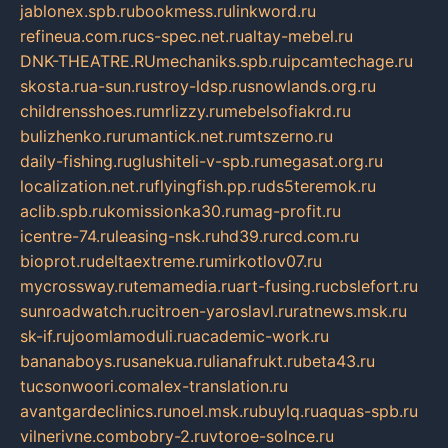
jablonex.spb.ru
bookmess.ru
linkword.ru
refineua.com.ru
cs-spec.net.ru
altay-mebel.ru
DNK-THEATRE.RU
mechaniks.spb.ru
ipcamtechage.ru
skosta.ru
a-sun.ru
stroy-ldsp.ru
snowlands.org.ru
childrensshoes.ru
mrlizzy.ru
mebelsofiakrd.ru
bulizhenko.ru
rumantick.net.ru
mtszerno.ru
daily-fishing.ru
glushiteli-v-spb.ru
megasat.org.ru
localization.net.ru
flyingfish.pp.ru
ds5teremok.ru
aclib.spb.ru
komissionka30.ru
mag-profit.ru
icentre-74.ru
leasing-nsk.ru
hd39.ru
rcd.com.ru
bioprot.ru
deltaextreme.ru
mirkotlov07.ru
mycrossway.ru
temamedia.ru
art-fusing.ru
cbslefort.ru
sunroadwatch.ru
citroen-yaroslavl.ru
ratnews.msk.ru
sk-if.ru
joomlamoduli.ru
academic-work.ru
bananaboys.ru
sanekua.ru
lianafrukt.ru
beta43.ru
tucsonwoori.com
alex-translation.ru
avantgardeclinics.ru
noel.msk.ru
buylq.ru
aquas-spb.ru
vilnerivne.com
bobry-2.ru
vtoroe-solnce.ru