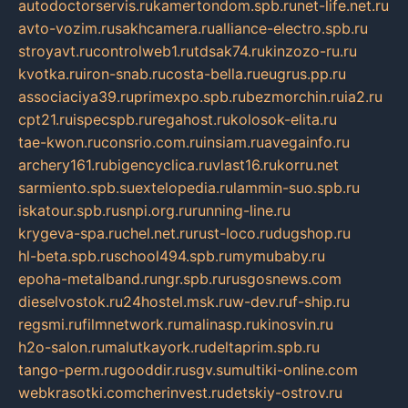
autodoctorservis.ru
kamertondom.spb.ru
net-life.net.ru
avto-vozim.ru
sakhcamera.ru
alliance-electro.spb.ru
stroyavt.ru
controlweb1.ru
tdsak74.ru
kinzozo-ru.ru
kvotka.ru
iron-snab.ru
costa-bella.ru
eugrus.pp.ru
associaciya39.ru
primexpo.spb.ru
bezmorchin.ru
ia2.ru
cpt21.ru
ispecspb.ru
regahost.ru
kolosok-elita.ru
tae-kwon.ru
consrio.com.ru
insiam.ru
avegainfo.ru
archery161.ru
bigencyclica.ru
vlast16.ru
korru.net
sarmiento.spb.su
extelopedia.ru
lammin-suo.spb.ru
iskatour.spb.ru
snpi.org.ru
running-line.ru
krygeva-spa.ru
chel.net.ru
rust-loco.ru
dugshop.ru
hl-beta.spb.ru
school494.spb.ru
mymubaby.ru
epoha-metalband.ru
ngr.spb.ru
rusgosnews.com
dieselvostok.ru
24hostel.msk.ru
w-dev.ru
f-ship.ru
regsmi.ru
filmnetwork.ru
malinasp.ru
kinosvin.ru
h2o-salon.ru
malutkayork.ru
deltaprim.spb.ru
tango-perm.ru
gooddir.ru
sgv.su
multiki-online.com
webkrasotki.com
cherinvest.ru
detskiy-ostrov.ru