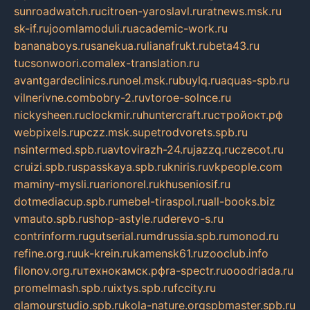
sunroadwatch.ru
citroen-yaroslavl.ru
ratnews.msk.ru
sk-if.ru
joomlamoduli.ru
academic-work.ru
bananaboys.ru
sanekua.ru
lianafrukt.ru
beta43.ru
tucsonwoori.com
alex-translation.ru
avantgardeclinics.ru
noel.msk.ru
buylq.ru
aquas-spb.ru
vilnerivne.com
bobry-2.ru
vtoroe-solnce.ru
nickysheen.ru
clockmir.ru
huntercraft.ru
стройокт.рф
webpixels.ru
pczz.msk.su
petrodvorets.spb.ru
nsintermed.spb.ru
avtovirazh-24.ru
jazzq.ru
czecot.ru
cruizi.spb.ru
spasskaya.spb.ru
kniris.ru
vkpeople.com
maminy-mysli.ru
arionorel.ru
khuseniosif.ru
dotmediacup.spb.ru
mebel-tiraspol.ru
all-books.biz
vmauto.spb.ru
shop-astyle.ru
derevo-s.ru
contrinform.ru
gutserial.ru
mdrussia.spb.ru
monod.ru
refine.org.ru
uk-krein.ru
kamensk61.ru
zooclub.info
filonov.org.ru
технокамск.рф
ra-spectr.ru
ooodriada.ru
promelmash.spb.ru
ixtys.spb.ru
fccity.ru
glamourstudio.spb.ru
kola-nature.org
spbmaster.spb.ru