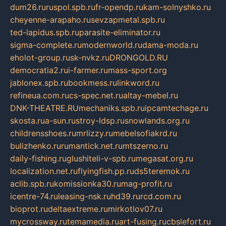
dum26.ru
ruspol.spb.ru
fr-opendp.ru
kam-solnyshko.ru
cheyenne-arapaho.ru
sevzapmetal.spb.ru
ted-lapidus.spb.ru
parasite-eliminator.ru
sigma-complete.ru
modernworld.ru
dama-moda.ru
eholot-group.ru
sk-nvkz.ru
DRONGOLD.RU
democratia2.ru
i-farmer.ru
mass-sport.org
jablonex.spb.ru
bookmess.ru
linkword.ru
refineua.com.ru
cs-spec.net.ru
altay-mebel.ru
DNK-THEATRE.RU
mechaniks.spb.ru
ipcamtechage.ru
skosta.ru
a-sun.ru
stroy-ldsp.ru
snowlands.org.ru
childrensshoes.ru
mrlizzy.ru
mebelsofiakrd.ru
bulizhenko.ru
rumantick.net.ru
mtszerno.ru
daily-fishing.ru
glushiteli-v-spb.ru
megasat.org.ru
localization.net.ru
flyingfish.pp.ru
ds5teremok.ru
aclib.spb.ru
komissionka30.ru
mag-profit.ru
icentre-74.ru
leasing-nsk.ru
hd39.ru
rcd.com.ru
bioprot.ru
deltaextreme.ru
mirkotlov07.ru
mycrossway.ru
temamedia.ru
art-fusing.ru
cbslefort.ru