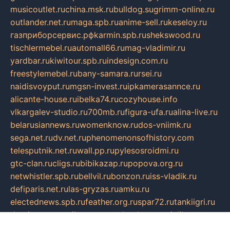
musicoutlet.ru
china.msk.ru
bulldog.su
grimm-online.ru
outlander.net.ru
maga.spb.ru
anime-sell.ru
keseloy.ru
газприборсервис.рф
karmin.spb.ru
shekswood.ru
tischlermebel.ru
automall66.ru
mag-vladimir.ru
yardbar.ru
kiwitour.spb.ru
indesign.com.ru
freestylemebel.ru
bany-samara.ru
rsei.ru
naidisvoyput.ru
mgsn-invest.ru
ipkamerasannce.ru
alicante-house.ru
ibelka74.ru
cozyhouse.info
vlkargalev-studio.ru
700mb.ru
figura-ufa.ru
alina-live.ru
belarusiannews.ru
womenknow.ru
dos-vniimk.ru
sega.net.ru
dv.net.ru
phenomenonsofhistory.com
telesputnik.net.ru
wall.pp.ru
pylesosroidmi.ru
gtc-clan.ru
cligs.ru
bibikazap.ru
popova.org.ru
netwhistler.spb.ru
bellvil.ru
bonzon.ru
iss-vladik.ru
defiparis.net.ru
las-gryzas.ru
amku.ru
electednews.spb.ru
feather.org.ru
spar72.ru
tankiigri.ru
dominus.com.ru
ibtree.ru
sanykool.pp.ru
unixlib.org.ru
menatep.spb.ru
gartenterrassen.ru
printeka.ru