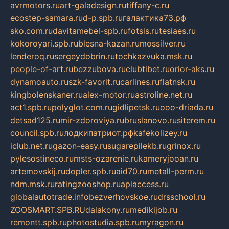
avrmotors.ru
art-galadesign.ru
tiffany-c.ru
ecostep-samara.ru
d-p.spb.ru
галактика73.рф
sko.com.ru
davitamebel-spb.ru
fotsis.ru
tesiaes.ru
kokoroyari.spb.ru
blesna-kazan.ru
mossilver.ru
lenderoq.ru
sergeydobrin.ru
tochkazvuka.msk.ru
people-of-art.ru
bezzubova.ru
clubtibet.ru
orior-aks.ru
dynamoauto.ru
szk-favorit.ru
carlines.ru
flatnsk.ru
kingbolenskaner.ru
alex-motor.ru
astroline.net.ru
act1.spb.ru
polyglot.com.ru
gidlipetsk.ru
ooo-driada.ru
detsad125.ru
mir-zdoroviya.ru
bruslanovo.ru
siterem.ru
council.spb.ru
лодкипатриот.рф
kafekolizey.ru
iclub.net.ru
gazon-easy.ru
sugarepilekb.ru
grinox.ru
pylesostineco.ru
msts-ozarenie.ru
kameryjooan.ru
artemovskij.ru
dopler.spb.ru
aid70.ru
metall-perm.ru
ndm.msk.ru
ratingzooshop.ru
apiaccess.ru
globalautotrade.info
bezverhovskoe.ru
drsschool.ru
ZOOSMART.SPB.RU
dalakony.ru
medikijob.ru
remontt.spb.ru
photostudia.spb.ru
myragon.ru