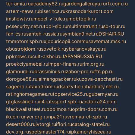
terramia.ru
academy62.ru
gardengallereya.ru
rti.com.ru
artem-news.ru
biserinca.ru
krasnodarkurort.com
imshowtv.ru
mebel-v-tule.ru
mobtopik.ru
pcsecurity.net.ru
tool-sib.ru
multimetrunit.ru
sp-tour.ru
fan-cs.ru
santeh-russia.ru
symbian9.net.ru
DSHAIR.RU
tmmotors.spb.ru
xjocuricopii.com
musavtomat.msk.ru
obustrojdom.ru
sovetcik.ru
ybaranovskaya.ru
ppknews.ru
cult-alshei.ru
JAPANRUSSIA.RU
proekciyamebel.ru
imper-finans.ru
rim.org.ru
glamourai.ru
brassminus.ru
zabor-pro.ru
ftn.pp.ru
dorogoe58.ru
laimengpacker.ru
kuzova-zapchasti.ru
sageerp.ru
taxodrom.ru
dsrazvitie.ru
hardcity.net.ru
ratinghomegames.ru
topservice25.ru
gubernyan.ru
gtglasslined.ru
ii4.ru
tssport.spb.ru
andorra24.com
blackwallstreet.ru
oboimos.ru
optim-doors.com.ru
ikuch.ru
nycr.org.ru
npa21.ru
vremya-ch.spb.ru
desert000.ru
ivtorgi.ru
ifiori.ru
catalog-statei.ru
dcv.org.ru
spetsmaster174.ru
ipkameryhiseeu.ru