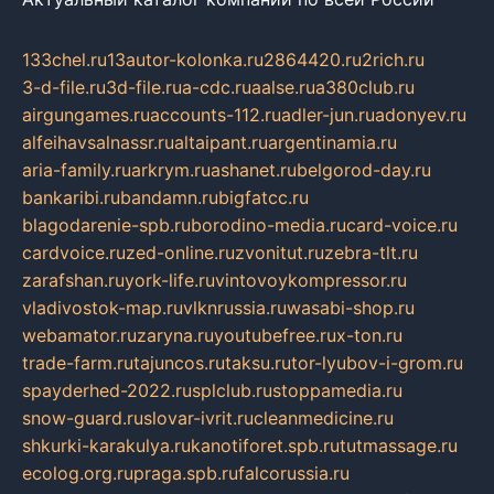
133chel.ru
13autor-kolonka.ru
2864420.ru
2rich.ru
3-d-file.ru
3d-file.ru
a-cdc.ru
aalse.ru
a380club.ru
airgungames.ru
accounts-112.ru
adler-jun.ru
adonyev.ru
alfeihavsalnassr.ru
altaipant.ru
argentinamia.ru
aria-family.ru
arkrym.ru
ashanet.ru
belgorod-day.ru
bankaribi.ru
bandamn.ru
bigfatcc.ru
blagodarenie-spb.ru
borodino-media.ru
card-voice.ru
cardvoice.ru
zed-online.ru
zvonitut.ru
zebra-tlt.ru
zarafshan.ru
york-life.ru
vintovoykompressor.ru
vladivostok-map.ru
vlknrussia.ru
wasabi-shop.ru
webamator.ru
zaryna.ru
youtubefree.ru
x-ton.ru
trade-farm.ru
tajuncos.ru
taksu.ru
tor-lyubov-i-grom.ru
spayderhed-2022.ru
splclub.ru
stoppamedia.ru
snow-guard.ru
slovar-ivrit.ru
cleanmedicine.ru
shkurki-karakulya.ru
kanotiforet.spb.ru
tutmassage.ru
ecolog.org.ru
praga.spb.ru
falcorussia.ru