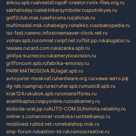
ankou.spb.ru
alvesta1.ru
pdf-creator.ru
nix-files.org.ru
sakhatoday.ru
elektrikersymboler.ru
sputnikyes.ru
golf2club.msk.ru
aeforums.ru
zallclub.ru
multimodal.msk.ru
habaigry.ru
haikko.ru
sobakopedia.ru
isz-fest.ru
ewnc.info
screensaver-clock.net.ru
volnav.spb.ru
comnat.ru
npf.net.ru
7bit.pp.ru
kalugatur.ru
tesiaes.ru
card.com.ru
kazanka.spb.ru
gildiya-kuznecov.ru
kameryboavision.ru
griffoncom.spb.ru
fabrika-emotsiy.ru
PARK-MATROSOVA.RU
agat.spb.ru
avtoyurist-moskva1.ru
hardware.org.ru
схема-авто.рф
dg-lab.ru
angrup.ru
recruiter.spb.ru
music8.spb.ru
krsk124.ru
kubok.spb.ru
romanofforex.ru
analitikaplus.ru
spyonline.ru
zosikamery.ru
sloboda-ural.pp.ru
AUTO-COM.SU
hohota.net
alimy.ru
online-z.com
aromat-vostoka.ru
otdelkaexp.ru
mobilvest.ru
bbd.net.ru
mebelshop.msk.ru
smp-forum.ru
bastion-td.ru
kosmoscreative.ru