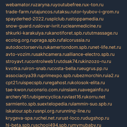
webamator.ru
zaryna.ru
youtubefree.ru
x-ton.ru
trade-farm.ru
tajuncos.ru
taksu.ru
tor-lyubov-i-grom.ru
spayderhed-2022.ru
splclub.ru
stoppamedia.ru
snow-guard.ru
slovar-ivrit.ru
cleanmedicine.ru
shkurki-karakulya.ru
kanotiforet.spb.ru
tutmassage.ru
ecolog.org.ru
praga.spb.ru
falcorussia.ru
autodoctorservis.ru
kamertondom.spb.ru
net-life.net.ru
avto-vozim.ru
sakhcamera.ru
alliance-electro.spb.ru
stroyavt.ru
controlweb1.ru
tdsak74.ru
kinzozo-ru.ru
kvotka.ru
iron-snab.ru
costa-bella.ru
eugrus.pp.ru
associaciya39.ru
primexpo.spb.ru
bezmorchin.ru
ia2.ru
cpt21.ru
ispecspb.ru
regahost.ru
kolosok-elita.ru
tae-kwon.ru
consrio.com.ru
insiam.ru
avegainfo.ru
archery161.ru
bigencyclica.ru
vlast16.ru
korru.net
sarmiento.spb.su
extelopedia.ru
lammin-suo.spb.ru
iskatour.spb.ru
snpi.org.ru
running-line.ru
krygeva-spa.ru
chel.net.ru
rust-loco.ru
dugshop.ru
hl-beta.spb.ru
school494.spb.ru
mymubaby.ru