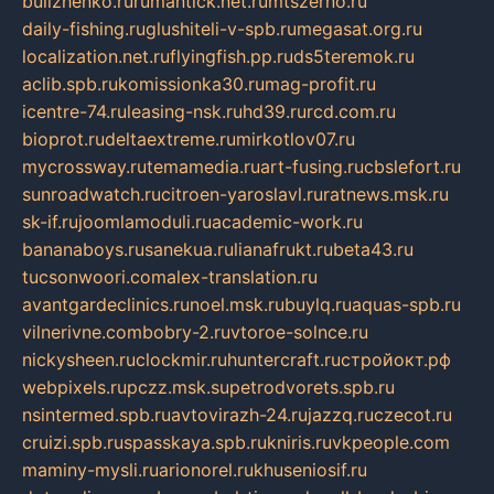
bulizhenko.ru
rumantick.net.ru
mtszerno.ru
daily-fishing.ru
glushiteli-v-spb.ru
megasat.org.ru
localization.net.ru
flyingfish.pp.ru
ds5teremok.ru
aclib.spb.ru
komissionka30.ru
mag-profit.ru
icentre-74.ru
leasing-nsk.ru
hd39.ru
rcd.com.ru
bioprot.ru
deltaextreme.ru
mirkotlov07.ru
mycrossway.ru
temamedia.ru
art-fusing.ru
cbslefort.ru
sunroadwatch.ru
citroen-yaroslavl.ru
ratnews.msk.ru
sk-if.ru
joomlamoduli.ru
academic-work.ru
bananaboys.ru
sanekua.ru
lianafrukt.ru
beta43.ru
tucsonwoori.com
alex-translation.ru
avantgardeclinics.ru
noel.msk.ru
buylq.ru
aquas-spb.ru
vilnerivne.com
bobry-2.ru
vtoroe-solnce.ru
nickysheen.ru
clockmir.ru
huntercraft.ru
стройокт.рф
webpixels.ru
pczz.msk.su
petrodvorets.spb.ru
nsintermed.spb.ru
avtovirazh-24.ru
jazzq.ru
czecot.ru
cruizi.spb.ru
spasskaya.spb.ru
kniris.ru
vkpeople.com
maminy-mysli.ru
arionorel.ru
khuseniosif.ru