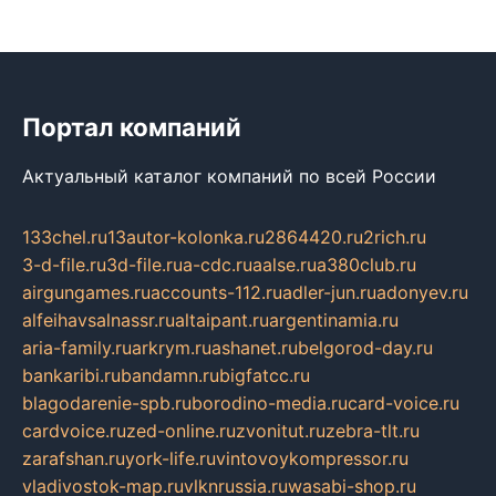
Портал компаний
Актуальный каталог компаний по всей России
133chel.ru
13autor-kolonka.ru
2864420.ru
2rich.ru
3-d-file.ru
3d-file.ru
a-cdc.ru
aalse.ru
a380club.ru
airgungames.ru
accounts-112.ru
adler-jun.ru
adonyev.ru
alfeihavsalnassr.ru
altaipant.ru
argentinamia.ru
aria-family.ru
arkrym.ru
ashanet.ru
belgorod-day.ru
bankaribi.ru
bandamn.ru
bigfatcc.ru
blagodarenie-spb.ru
borodino-media.ru
card-voice.ru
cardvoice.ru
zed-online.ru
zvonitut.ru
zebra-tlt.ru
zarafshan.ru
york-life.ru
vintovoykompressor.ru
vladivostok-map.ru
vlknrussia.ru
wasabi-shop.ru