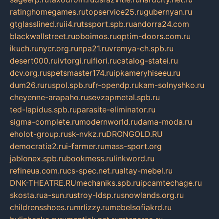
ratinghomegames.ru
topservice25.ru
gubernyan.ru
gtglasslined.ru
ii4.ru
tssport.spb.ru
andorra24.com
blackwallstreet.ru
oboimos.ru
optim-doors.com.ru
ikuch.ru
nycr.org.ru
npa21.ru
vremya-ch.spb.ru
desert000.ru
ivtorgi.ru
ifiori.ru
catalog-statei.ru
dcv.org.ru
spetsmaster174.ru
ipkameryhiseeu.ru
dum26.ru
ruspol.spb.ru
fr-opendp.ru
kam-solnyshko.ru
cheyenne-arapaho.ru
sevzapmetal.spb.ru
ted-lapidus.spb.ru
parasite-eliminator.ru
sigma-complete.ru
modernworld.ru
dama-moda.ru
eholot-group.ru
sk-nvkz.ru
DRONGOLD.RU
democratia2.ru
i-farmer.ru
mass-sport.org
jablonex.spb.ru
bookmess.ru
linkword.ru
refineua.com.ru
cs-spec.net.ru
altay-mebel.ru
DNK-THEATRE.RU
mechaniks.spb.ru
ipcamtechage.ru
skosta.ru
a-sun.ru
stroy-ldsp.ru
snowlands.org.ru
childrensshoes.ru
mrlizzy.ru
mebelsofiakrd.ru