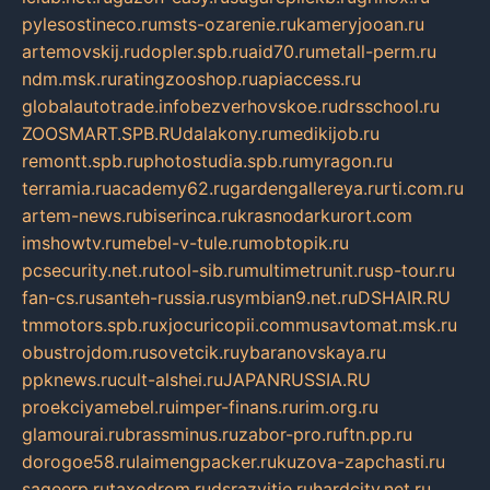
pylesostineco.ru
msts-ozarenie.ru
kameryjooan.ru
artemovskij.ru
dopler.spb.ru
aid70.ru
metall-perm.ru
ndm.msk.ru
ratingzooshop.ru
apiaccess.ru
globalautotrade.info
bezverhovskoe.ru
drsschool.ru
ZOOSMART.SPB.RU
dalakony.ru
medikijob.ru
remontt.spb.ru
photostudia.spb.ru
myragon.ru
terramia.ru
academy62.ru
gardengallereya.ru
rti.com.ru
artem-news.ru
biserinca.ru
krasnodarkurort.com
imshowtv.ru
mebel-v-tule.ru
mobtopik.ru
pcsecurity.net.ru
tool-sib.ru
multimetrunit.ru
sp-tour.ru
fan-cs.ru
santeh-russia.ru
symbian9.net.ru
DSHAIR.RU
tmmotors.spb.ru
xjocuricopii.com
musavtomat.msk.ru
obustrojdom.ru
sovetcik.ru
ybaranovskaya.ru
ppknews.ru
cult-alshei.ru
JAPANRUSSIA.RU
proekciyamebel.ru
imper-finans.ru
rim.org.ru
glamourai.ru
brassminus.ru
zabor-pro.ru
ftn.pp.ru
dorogoe58.ru
laimengpacker.ru
kuzova-zapchasti.ru
sageerp.ru
taxodrom.ru
dsrazvitie.ru
hardcity.net.ru