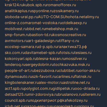
krsk124.ru
kubok.spb.ru
romanofforex.ru
analitikaplus.ru
spyonline.ru
zosikamery.ru
sloboda-ural.pp.ru
AUTO-COM.SU
hohota.net
alimy.ru
online-z.com
aromat-vostoka.ru
otdelkaexp.ru
mobilvest.ru
bbd.net.ru
mebelshop.msk.ru
smp-forum.ru
bastion-td.ru
kosmoscreative.ru
avrmotors.ru
art-galadesign.ru
tiffany-c.ru
ecostep-samara.ru
d-p.spb.ru
галактика73.рф
sko.com.ru
davitamebel-spb.ru
fotsis.ru
tesiaes.ru
kokoroyari.spb.ru
blesna-kazan.ru
mossilver.ru
lenderoq.ru
sergeydobrin.ru
tochkazvuka.msk.ru
people-of-art.ru
bezzubova.ru
clubtibet.ru
orior-aks.ru
dynamoauto.ru
szk-favorit.ru
carlines.ru
flatnsk.ru
kingbolenskaner.ru
alex-motor.ru
astroline.net.ru
act1.spb.ru
polyglot.com.ru
gidlipetsk.ru
ooo-driada.ru
detsad125.ru
mir-zdoroviya.ru
bruslanovo.ru
siterem.ru
council.spb.ru
лодкипатриот.рф
kafekolizey.ru
iclub.net.ru
gazon-easy.ru
sugarepilekb.ru
grinox.ru