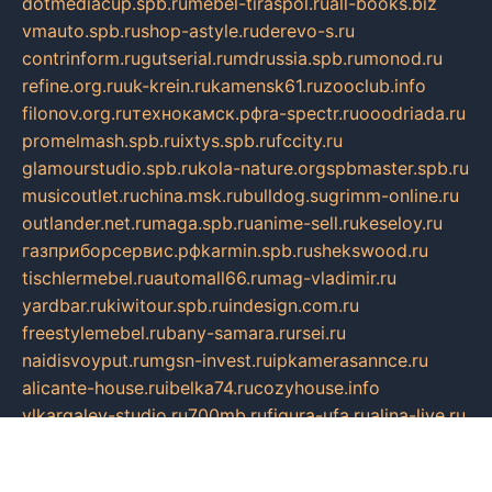
dotmediacup.spb.ru
mebel-tiraspol.ru
all-books.biz
vmauto.spb.ru
shop-astyle.ru
derevo-s.ru
contrinform.ru
gutserial.ru
mdrussia.spb.ru
monod.ru
refine.org.ru
uk-krein.ru
kamensk61.ru
zooclub.info
filonov.org.ru
технокамск.рф
ra-spectr.ru
ooodriada.ru
promelmash.spb.ru
ixtys.spb.ru
fccity.ru
glamourstudio.spb.ru
kola-nature.org
spbmaster.spb.ru
musicoutlet.ru
china.msk.ru
bulldog.su
grimm-online.ru
outlander.net.ru
maga.spb.ru
anime-sell.ru
keseloy.ru
газприборсервис.рф
karmin.spb.ru
shekswood.ru
tischlermebel.ru
automall66.ru
mag-vladimir.ru
yardbar.ru
kiwitour.spb.ru
indesign.com.ru
freestylemebel.ru
bany-samara.ru
rsei.ru
naidisvoyput.ru
mgsn-invest.ru
ipkamerasannce.ru
alicante-house.ru
ibelka74.ru
cozyhouse.info
vlkargalev-studio.ru
700mb.ru
figura-ufa.ru
alina-live.ru
belarusiannews.ru
womenknow.ru
dos-vniimk.ru
sega.net.ru
dv.net.ru
phenomenonsofhistory.com