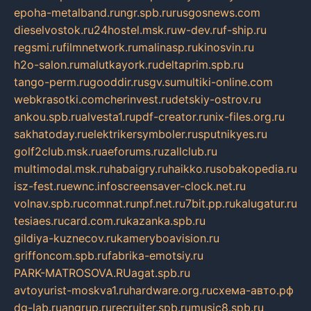
epoha-metalband.ru
ngr.spb.ru
rusgosnews.com
dieselvostok.ru
24hostel.msk.ru
w-dev.ru
f-ship.ru
regsmi.ru
filmnetwork.ru
malinasp.ru
kinosvin.ru
h2o-salon.ru
malutkayork.ru
deltaprim.spb.ru
tango-perm.ru
gooddir.ru
sgv.su
multiki-online.com
webkrasotki.com
cherinvest.ru
detskiy-ostrov.ru
ankou.spb.ru
alvesta1.ru
pdf-creator.ru
nix-files.org.ru
sakhatoday.ru
elektrikersymboler.ru
sputnikyes.ru
golf2club.msk.ru
aeforums.ru
zallclub.ru
multimodal.msk.ru
habaigry.ru
haikko.ru
sobakopedia.ru
isz-fest.ru
ewnc.info
screensaver-clock.net.ru
volnav.spb.ru
comnat.ru
npf.net.ru
7bit.pp.ru
kalugatur.ru
tesiaes.ru
card.com.ru
kazanka.spb.ru
gildiya-kuznecov.ru
kameryboavision.ru
griffoncom.spb.ru
fabrika-emotsiy.ru
PARK-MATROSOVA.RU
agat.spb.ru
avtoyurist-moskva1.ru
hardware.org.ru
схема-авто.рф
dg-lab.ru
angrup.ru
recruiter.spb.ru
music8.spb.ru