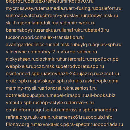
bioprot.ru
deltaextreme.ru
mirkotlov07.ru
mycrossway.ru
temamedia.ru
art-fusing.ru
cbslefort.ru
sunroadwatch.ru
citroen-yaroslavl.ru
ratnews.msk.ru
sk-if.ru
joomlamoduli.ru
academic-work.ru
bananaboys.ru
sanekua.ru
lianafrukt.ru
beta43.ru
tucsonwoori.com
alex-translation.ru
avantgardeclinics.ru
noel.msk.ru
buylq.ru
aquas-spb.ru
vilnerivne.com
bobry-2.ru
vtoroe-solnce.ru
nickysheen.ru
clockmir.ru
huntercraft.ru
стройокт.рф
webpixels.ru
pczz.msk.su
petrodvorets.spb.ru
nsintermed.spb.ru
avtovirazh-24.ru
jazzq.ru
czecot.ru
cruizi.spb.ru
spasskaya.spb.ru
kniris.ru
vkpeople.com
maminy-mysli.ru
arionorel.ru
khuseniosif.ru
dotmediacup.spb.ru
mebel-tiraspol.ru
all-books.biz
vmauto.spb.ru
shop-astyle.ru
derevo-s.ru
contrinform.ru
gutserial.ru
mdrussia.spb.ru
monod.ru
refine.org.ru
uk-krein.ru
kamensk61.ru
zooclub.info
filonov.org.ru
технокамск.рф
ra-spectr.ru
ooodriada.ru