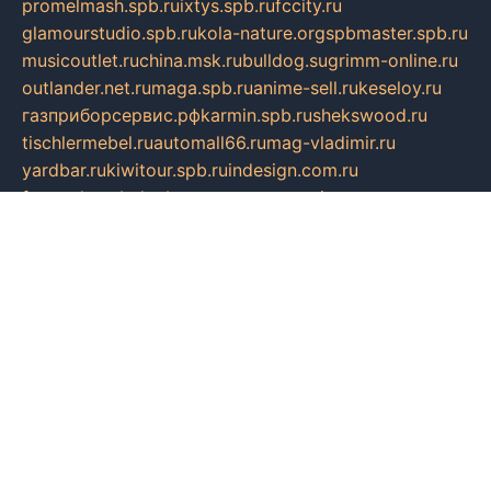
promelmash.spb.ru
ixtys.spb.ru
fccity.ru
glamourstudio.spb.ru
kola-nature.org
spbmaster.spb.ru
musicoutlet.ru
china.msk.ru
bulldog.su
grimm-online.ru
outlander.net.ru
maga.spb.ru
anime-sell.ru
keseloy.ru
газприборсервис.рф
karmin.spb.ru
shekswood.ru
tischlermebel.ru
automall66.ru
mag-vladimir.ru
yardbar.ru
kiwitour.spb.ru
indesign.com.ru
freestylemebel.ru
bany-samara.ru
rsei.ru
naidisvoyput.ru
mgsn-invest.ru
ipkamerasannce.ru
alicante-house.ru
ibelka74.ru
cozyhouse.info
vlkargalev-studio.ru
700mb.ru
figura-ufa.ru
alina-live.ru
belarusiannews.ru
womenknow.ru
dos-vniimk.ru
sega.net.ru
dv.net.ru
phenomenonsofhistory.com
telesputnik.net.ru
wall.pp.ru
pylesosroidmi.ru
gtc-clan.ru
cligs.ru
bibikazap.ru
popova.org.ru
netwhistler.spb.ru
bellvil.ru
bonzon.ru
iss-vladik.ru
defiparis.net.ru
las-gryzas.ru
amku.ru
electednews.spb.ru
feather.org.ru
spar72.ru
tankiigri.ru