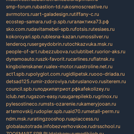
smp-forum.ru
bastion-td.ru
kosmoscreative.ru
avrmotors.ru
art-galadesign.ru
tiffany-c.ru
ecostep-samara.ru
d-p.spb.ru
галактика73.рф
sko.com.ru
davitamebel-spb.ru
fotsis.ru
tesiaes.ru
kokoroyari.spb.ru
blesna-kazan.ru
mossilver.ru
lenderoq.ru
sergeydobrin.ru
tochkazvuka.msk.ru
people-of-art.ru
bezzubova.ru
clubtibet.ru
orior-aks.ru
dynamoauto.ru
szk-favorit.ru
carlines.ru
flatnsk.ru
kingbolenskaner.ru
alex-motor.ru
astroline.net.ru
act1.spb.ru
polyglot.com.ru
gidlipetsk.ru
ooo-driada.ru
detsad125.ru
mir-zdoroviya.ru
bruslanovo.ru
siterem.ru
council.spb.ru
лодкипатриот.рф
kafekolizey.ru
iclub.net.ru
gazon-easy.ru
sugarepilekb.ru
grinox.ru
pylesostineco.ru
msts-ozarenie.ru
kameryjooan.ru
artemovskij.ru
dopler.spb.ru
aid70.ru
metall-perm.ru
ndm.msk.ru
ratingzooshop.ru
apiaccess.ru
globalautotrade.info
bezverhovskoe.ru
drsschool.ru
ZOOSMART.SPB.RU
dalakony.ru
medikijob.ru