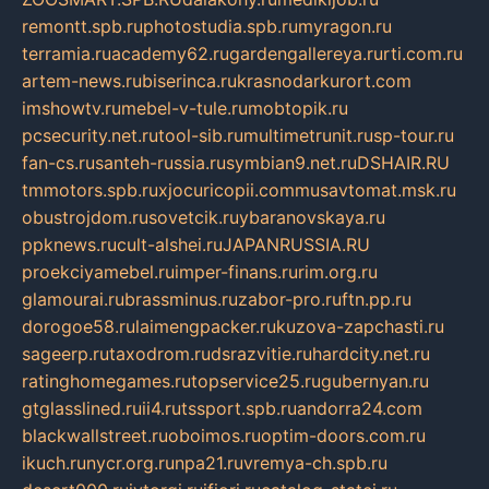
remontt.spb.ru
photostudia.spb.ru
myragon.ru
terramia.ru
academy62.ru
gardengallereya.ru
rti.com.ru
artem-news.ru
biserinca.ru
krasnodarkurort.com
imshowtv.ru
mebel-v-tule.ru
mobtopik.ru
pcsecurity.net.ru
tool-sib.ru
multimetrunit.ru
sp-tour.ru
fan-cs.ru
santeh-russia.ru
symbian9.net.ru
DSHAIR.RU
tmmotors.spb.ru
xjocuricopii.com
musavtomat.msk.ru
obustrojdom.ru
sovetcik.ru
ybaranovskaya.ru
ppknews.ru
cult-alshei.ru
JAPANRUSSIA.RU
proekciyamebel.ru
imper-finans.ru
rim.org.ru
glamourai.ru
brassminus.ru
zabor-pro.ru
ftn.pp.ru
dorogoe58.ru
laimengpacker.ru
kuzova-zapchasti.ru
sageerp.ru
taxodrom.ru
dsrazvitie.ru
hardcity.net.ru
ratinghomegames.ru
topservice25.ru
gubernyan.ru
gtglasslined.ru
ii4.ru
tssport.spb.ru
andorra24.com
blackwallstreet.ru
oboimos.ru
optim-doors.com.ru
ikuch.ru
nycr.org.ru
npa21.ru
vremya-ch.spb.ru