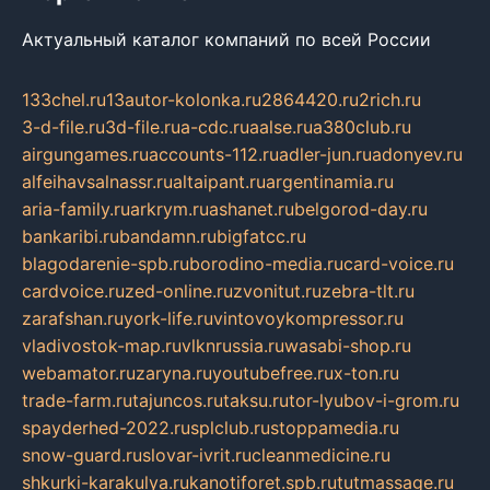
Актуальный каталог компаний по всей России
133chel.ru
13autor-kolonka.ru
2864420.ru
2rich.ru
3-d-file.ru
3d-file.ru
a-cdc.ru
aalse.ru
a380club.ru
airgungames.ru
accounts-112.ru
adler-jun.ru
adonyev.ru
alfeihavsalnassr.ru
altaipant.ru
argentinamia.ru
aria-family.ru
arkrym.ru
ashanet.ru
belgorod-day.ru
bankaribi.ru
bandamn.ru
bigfatcc.ru
blagodarenie-spb.ru
borodino-media.ru
card-voice.ru
cardvoice.ru
zed-online.ru
zvonitut.ru
zebra-tlt.ru
zarafshan.ru
york-life.ru
vintovoykompressor.ru
vladivostok-map.ru
vlknrussia.ru
wasabi-shop.ru
webamator.ru
zaryna.ru
youtubefree.ru
x-ton.ru
trade-farm.ru
tajuncos.ru
taksu.ru
tor-lyubov-i-grom.ru
spayderhed-2022.ru
splclub.ru
stoppamedia.ru
snow-guard.ru
slovar-ivrit.ru
cleanmedicine.ru
shkurki-karakulya.ru
kanotiforet.spb.ru
tutmassage.ru