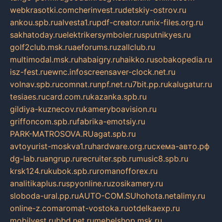
webkrasotki.com
cherinvest.ru
detskiy-ostrov.ru
ankou.spb.ru
alvesta1.ru
pdf-creator.ru
nix-files.org.ru
sakhatoday.ru
elektrikersymboler.ru
sputnikyes.ru
golf2club.msk.ru
aeforums.ru
zallclub.ru
multimodal.msk.ru
habaigry.ru
haikko.ru
sobakopedia.ru
isz-fest.ru
ewnc.info
screensaver-clock.net.ru
volnav.spb.ru
comnat.ru
npf.net.ru
7bit.pp.ru
kalugatur.ru
tesiaes.ru
card.com.ru
kazanka.spb.ru
gildiya-kuznecov.ru
kameryboavision.ru
griffoncom.spb.ru
fabrika-emotsiy.ru
PARK-MATROSOVA.RU
agat.spb.ru
avtoyurist-moskva1.ru
hardware.org.ru
схема-авто.рф
dg-lab.ru
angrup.ru
recruiter.spb.ru
music8.spb.ru
krsk124.ru
kubok.spb.ru
romanofforex.ru
analitikaplus.ru
spyonline.ru
zosikamery.ru
sloboda-ural.pp.ru
AUTO-COM.SU
hohota.net
alimy.ru
online-z.com
aromat-vostoka.ru
otdelkaexp.ru
mobilvest.ru
bbd.net.ru
mebelshop.msk.ru