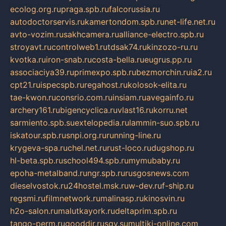
ecolog.org.ru
praga.spb.ru
falcorussia.ru
autodoctorservis.ru
kamertondom.spb.ru
net-life.net.ru
avto-vozim.ru
sakhcamera.ru
alliance-electro.spb.ru
stroyavt.ru
controlweb1.ru
tdsak74.ru
kinzozo-ru.ru
kvotka.ru
iron-snab.ru
costa-bella.ru
eugrus.pp.ru
associaciya39.ru
primexpo.spb.ru
bezmorchin.ru
ia2.ru
cpt21.ru
ispecspb.ru
regahost.ru
kolosok-elita.ru
tae-kwon.ru
consrio.com.ru
insiam.ru
avegainfo.ru
archery161.ru
bigencyclica.ru
vlast16.ru
korru.net
sarmiento.spb.su
extelopedia.ru
lammin-suo.spb.ru
iskatour.spb.ru
snpi.org.ru
running-line.ru
krygeva-spa.ru
chel.net.ru
rust-loco.ru
dugshop.ru
hl-beta.spb.ru
school494.spb.ru
mymubaby.ru
epoha-metalband.ru
ngr.spb.ru
rusgosnews.com
dieselvostok.ru
24hostel.msk.ru
w-dev.ru
f-ship.ru
regsmi.ru
filmnetwork.ru
malinasp.ru
kinosvin.ru
h2o-salon.ru
malutkayork.ru
deltaprim.spb.ru
tango-perm.ru
gooddir.ru
sgv.su
multiki-online.com