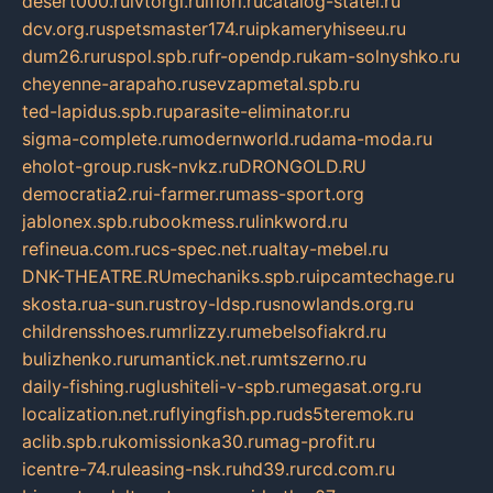
desert000.ru
ivtorgi.ru
ifiori.ru
catalog-statei.ru
dcv.org.ru
spetsmaster174.ru
ipkameryhiseeu.ru
dum26.ru
ruspol.spb.ru
fr-opendp.ru
kam-solnyshko.ru
cheyenne-arapaho.ru
sevzapmetal.spb.ru
ted-lapidus.spb.ru
parasite-eliminator.ru
sigma-complete.ru
modernworld.ru
dama-moda.ru
eholot-group.ru
sk-nvkz.ru
DRONGOLD.RU
democratia2.ru
i-farmer.ru
mass-sport.org
jablonex.spb.ru
bookmess.ru
linkword.ru
refineua.com.ru
cs-spec.net.ru
altay-mebel.ru
DNK-THEATRE.RU
mechaniks.spb.ru
ipcamtechage.ru
skosta.ru
a-sun.ru
stroy-ldsp.ru
snowlands.org.ru
childrensshoes.ru
mrlizzy.ru
mebelsofiakrd.ru
bulizhenko.ru
rumantick.net.ru
mtszerno.ru
daily-fishing.ru
glushiteli-v-spb.ru
megasat.org.ru
localization.net.ru
flyingfish.pp.ru
ds5teremok.ru
aclib.spb.ru
komissionka30.ru
mag-profit.ru
icentre-74.ru
leasing-nsk.ru
hd39.ru
rcd.com.ru