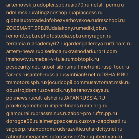
artemovskij.ru
dopler.spb.ru
aid70.ru
metall-perm.ru
ndm.msk.ru
ratingzooshop.ru
apiaccess.ru
globalautotrade.info
bezverhovskoe.ru
drsschool.ru
ZOOSMART.SPB.RU
dalakony.ru
medikijob.ru
remontt.spb.ru
photostudia.spb.ru
myragon.ru
terramia.ru
academy62.ru
gardengallereya.ru
rti.com.ru
artem-news.ru
biserinca.ru
krasnodarkurort.com
imshowtv.ru
mebel-v-tule.ru
mobtopik.ru
pcsecurity.net.ru
tool-sib.ru
multimetrunit.ru
sp-tour.ru
fan-cs.ru
santeh-russia.ru
symbian9.net.ru
DSHAIR.RU
tmmotors.spb.ru
xjocuricopii.com
musavtomat.msk.ru
obustrojdom.ru
sovetcik.ru
ybaranovskaya.ru
ppknews.ru
cult-alshei.ru
JAPANRUSSIA.RU
proekciyamebel.ru
imper-finans.ru
rim.org.ru
glamourai.ru
brassminus.ru
zabor-pro.ru
ftn.pp.ru
dorogoe58.ru
laimengpacker.ru
kuzova-zapchasti.ru
sageerp.ru
taxodrom.ru
dsrazvitie.ru
hardcity.net.ru
ratinghomegames.ru
topservice25.ru
gubernyan.ru