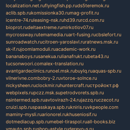
localization.net.ru
flyingfish.pp.ru
ds5teremok.ru
aclib.spb.ru
komissionka30.ru
mag-profit.ru
icentre-74.ru
leasing-nsk.ru
hd39.ru
rcd.com.ru
bioprot.ru
deltaextreme.ru
mirkotlov07.ru
mycrossway.ru
temamedia.ru
art-fusing.ru
cbslefort.ru
sunroadwatch.ru
citroen-yaroslavl.ru
ratnews.msk.ru
sk-if.ru
joomlamoduli.ru
academic-work.ru
bananaboys.ru
sanekua.ru
lianafrukt.ru
beta43.ru
tucsonwoori.com
alex-translation.ru
avantgardeclinics.ru
noel.msk.ru
buylq.ru
aquas-spb.ru
vilnerivne.com
bobry-2.ru
vtoroe-solnce.ru
nickysheen.ru
clockmir.ru
huntercraft.ru
стройокт.рф
webpixels.ru
pczz.msk.su
petrodvorets.spb.ru
nsintermed.spb.ru
avtovirazh-24.ru
jazzq.ru
czecot.ru
cruizi.spb.ru
spasskaya.spb.ru
kniris.ru
vkpeople.com
maminy-mysli.ru
arionorel.ru
khuseniosif.ru
dotmediacup.spb.ru
mebel-tiraspol.ru
all-books.biz
vmauto.spb.ru
shop-astyle.ru
derevo-s.ru