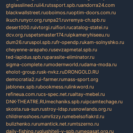
gtglasslined.ru
ii4.ru
tssport.spb.ru
andorra24.com
blackwallstreet.ru
oboimos.ru
optim-doors.com.ru
ikuch.ru
nycr.org.ru
npa21.ru
vremya-ch.spb.ru
desert000.ru
ivtorgi.ru
ifiori.ru
catalog-statei.ru
dcv.org.ru
spetsmaster174.ru
ipkameryhiseeu.ru
dum26.ru
ruspol.spb.ru
fr-opendp.ru
kam-solnyshko.ru
cheyenne-arapaho.ru
sevzapmetal.spb.ru
ted-lapidus.spb.ru
parasite-eliminator.ru
sigma-complete.ru
modernworld.ru
dama-moda.ru
eholot-group.ru
sk-nvkz.ru
DRONGOLD.RU
democratia2.ru
i-farmer.ru
mass-sport.org
jablonex.spb.ru
bookmess.ru
linkword.ru
refineua.com.ru
cs-spec.net.ru
altay-mebel.ru
DNK-THEATRE.RU
mechaniks.spb.ru
ipcamtechage.ru
skosta.ru
a-sun.ru
stroy-ldsp.ru
snowlands.org.ru
childrensshoes.ru
mrlizzy.ru
mebelsofiakrd.ru
bulizhenko.ru
rumantick.net.ru
mtszerno.ru
daily-fishing.ru
glushiteli-v-spb.ru
megasat.org.ru