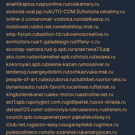
analitikaplus.ru
spyonline.ru
zosikamery.ru
sloboda-ural.pp.ru
AUTO-COM.SU
hohota.net
alimy.ru
online-z.com
aromat-vostoka.ru
otdelkaexp.ru
mobilvest.ru
bbd.net.ru
mebelshop.msk.ru
smp-forum.ru
bastion-td.ru
kosmoscreative.ru
avrmotors.ru
art-galadesign.ru
tiffany-c.ru
ecostep-samara.ru
d-p.spb.ru
галактика73.рф
sko.com.ru
davitamebel-spb.ru
fotsis.ru
tesiaes.ru
kokoroyari.spb.ru
blesna-kazan.ru
mossilver.ru
lenderoq.ru
sergeydobrin.ru
tochkazvuka.msk.ru
people-of-art.ru
bezzubova.ru
clubtibet.ru
orior-aks.ru
dynamoauto.ru
szk-favorit.ru
carlines.ru
flatnsk.ru
kingbolenskaner.ru
alex-motor.ru
astroline.net.ru
act1.spb.ru
polyglot.com.ru
gidlipetsk.ru
ooo-driada.ru
detsad125.ru
mir-zdoroviya.ru
bruslanovo.ru
siterem.ru
council.spb.ru
лодкипатриот.рф
kafekolizey.ru
iclub.net.ru
gazon-easy.ru
sugarepilekb.ru
grinox.ru
pylesostineco.ru
msts-ozarenie.ru
kameryjooan.ru