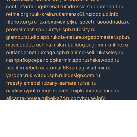
contrinform.ru
gutserial.ru
mdrussia.spb.ru
monod.ru
refine.org.ru
uk-krein.ru
kamensk61.ru
zooclub.info
filonov.org.ru
технокамск.рф
ra-spectr.ru
ooodriada.ru
promelmash.spb.ru
ixtys.spb.ru
fccity.ru
glamourstudio.spb.ru
kola-nature.org
spbmaster.spb.ru
musicoutlet.ru
china.msk.ru
bulldog.su
grimm-online.ru
outlander.net.ru
maga.spb.ru
anime-sell.ru
keseloy.ru
газприборсервис.рф
karmin.spb.ru
shekswood.ru
tischlermebel.ru
automall66.ru
mag-vladimir.ru
yardbar.ru
kiwitour.spb.ru
indesign.com.ru
freestylemebel.ru
bany-samara.ru
rsei.ru
naidisvoyput.ru
mgsn-invest.ru
ipkamerasannce.ru
alicante-house.ru
ibelka74.ru
cozyhouse.info
vlkargalev-studio.ru
700mb.ru
figura-ufa.ru
alina-live.ru
belarusiannews.ru
womenknow.ru
dos-vniimk.ru
sega.net.ru
dv.net.ru
phenomenonsofhistory.com
telesputnik.net.ru
wall.pp.ru
pylesosroidmi.ru
gtc-clan.ru
cligs.ru
bibikazap.ru
popova.org.ru