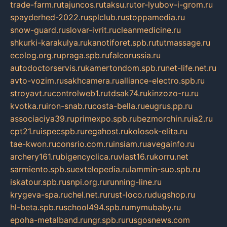
trade-farm.ru
tajuncos.ru
taksu.ru
tor-lyubov-i-grom.ru
spayderhed-2022.ru
splclub.ru
stoppamedia.ru
snow-guard.ru
slovar-ivrit.ru
cleanmedicine.ru
shkurki-karakulya.ru
kanotiforet.spb.ru
tutmassage.ru
ecolog.org.ru
praga.spb.ru
falcorussia.ru
autodoctorservis.ru
kamertondom.spb.ru
net-life.net.ru
avto-vozim.ru
sakhcamera.ru
alliance-electro.spb.ru
stroyavt.ru
controlweb1.ru
tdsak74.ru
kinzozo-ru.ru
kvotka.ru
iron-snab.ru
costa-bella.ru
eugrus.pp.ru
associaciya39.ru
primexpo.spb.ru
bezmorchin.ru
ia2.ru
cpt21.ru
ispecspb.ru
regahost.ru
kolosok-elita.ru
tae-kwon.ru
consrio.com.ru
insiam.ru
avegainfo.ru
archery161.ru
bigencyclica.ru
vlast16.ru
korru.net
sarmiento.spb.su
extelopedia.ru
lammin-suo.spb.ru
iskatour.spb.ru
snpi.org.ru
running-line.ru
krygeva-spa.ru
chel.net.ru
rust-loco.ru
dugshop.ru
hl-beta.spb.ru
school494.spb.ru
mymubaby.ru
epoha-metalband.ru
ngr.spb.ru
rusgosnews.com