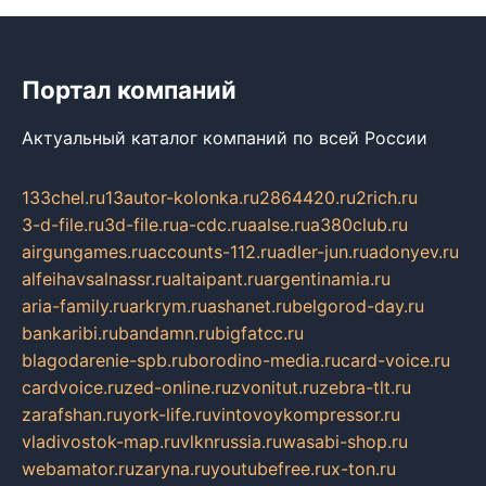
Портал компаний
Актуальный каталог компаний по всей России
133chel.ru
13autor-kolonka.ru
2864420.ru
2rich.ru
3-d-file.ru
3d-file.ru
a-cdc.ru
aalse.ru
a380club.ru
airgungames.ru
accounts-112.ru
adler-jun.ru
adonyev.ru
alfeihavsalnassr.ru
altaipant.ru
argentinamia.ru
aria-family.ru
arkrym.ru
ashanet.ru
belgorod-day.ru
bankaribi.ru
bandamn.ru
bigfatcc.ru
blagodarenie-spb.ru
borodino-media.ru
card-voice.ru
cardvoice.ru
zed-online.ru
zvonitut.ru
zebra-tlt.ru
zarafshan.ru
york-life.ru
vintovoykompressor.ru
vladivostok-map.ru
vlknrussia.ru
wasabi-shop.ru
webamator.ru
zaryna.ru
youtubefree.ru
x-ton.ru