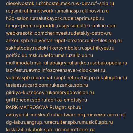
dieselvostok.ru
24hostel.msk.ru
w-dev.ru
f-ship.ru
regsmi.ru
filmnetwork.ru
malinasp.ru
kinosvin.ru
h2o-salon.ru
malutkayork.ru
deltaprim.spb.ru
tango-perm.ru
gooddir.ru
sgv.su
multiki-online.com
webkrasotki.com
cherinvest.ru
detskiy-ostrov.ru
ankou.spb.ru
alvesta1.ru
pdf-creator.ru
nix-files.org.ru
sakhatoday.ru
elektrikersymboler.ru
sputnikyes.ru
golf2club.msk.ru
aeforums.ru
zallclub.ru
multimodal.msk.ru
habaigry.ru
haikko.ru
sobakopedia.ru
isz-fest.ru
ewnc.info
screensaver-clock.net.ru
volnav.spb.ru
comnat.ru
npf.net.ru
7bit.pp.ru
kalugatur.ru
tesiaes.ru
card.com.ru
kazanka.spb.ru
gildiya-kuznecov.ru
kameryboavision.ru
griffoncom.spb.ru
fabrika-emotsiy.ru
PARK-MATROSOVA.RU
agat.spb.ru
avtoyurist-moskva1.ru
hardware.org.ru
схема-авто.рф
dg-lab.ru
angrup.ru
recruiter.spb.ru
music8.spb.ru
krsk124.ru
kubok.spb.ru
romanofforex.ru