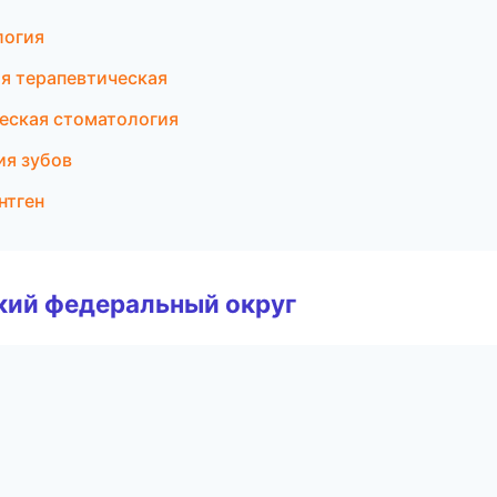
логия
я терапевтическая
ческая стоматология
ия зубов
нтген
ский федеральный округ