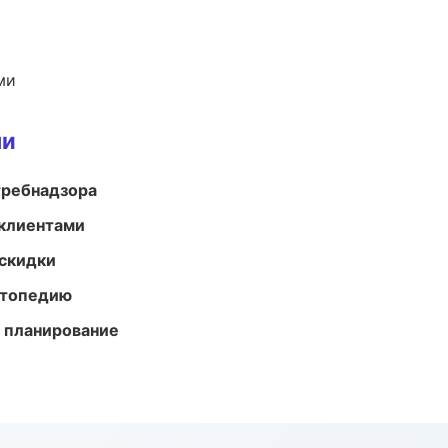
ми
ми
требнадзора
 клиентами
скидки
ортопедию
 планирование