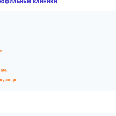
рофильные клиники
к
зань
кузнецк