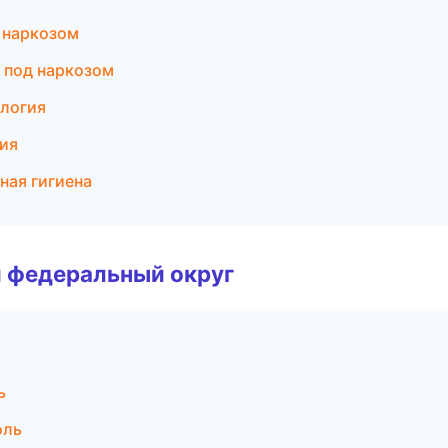
д наркозом
 под наркозом
ология
гия
ная гигиена
 федеральный округ
ь
оль