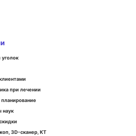
ми
 уголок
 клиентами
тика при лечении
 планирование
ы наук
скидки
оп, 3D-сканер, КТ