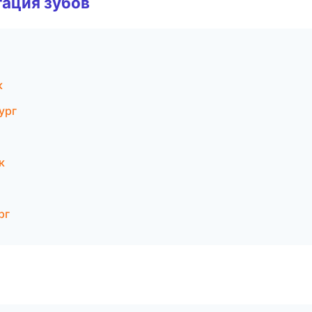
ация зубов
к
ург
к
рг