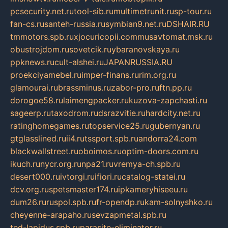
pcsecurity.net.ru
tool-sib.ru
multimetrunit.ru
sp-tour.ru
fan-cs.ru
santeh-russia.ru
symbian9.net.ru
DSHAIR.RU
tmmotors.spb.ru
xjocuricopii.com
musavtomat.msk.ru
obustrojdom.ru
sovetcik.ru
ybaranovskaya.ru
ppknews.ru
cult-alshei.ru
JAPANRUSSIA.RU
proekciyamebel.ru
imper-finans.ru
rim.org.ru
glamourai.ru
brassminus.ru
zabor-pro.ru
ftn.pp.ru
dorogoe58.ru
laimengpacker.ru
kuzova-zapchasti.ru
sageerp.ru
taxodrom.ru
dsrazvitie.ru
hardcity.net.ru
ratinghomegames.ru
topservice25.ru
gubernyan.ru
gtglasslined.ru
ii4.ru
tssport.spb.ru
andorra24.com
blackwallstreet.ru
oboimos.ru
optim-doors.com.ru
ikuch.ru
nycr.org.ru
npa21.ru
vremya-ch.spb.ru
desert000.ru
ivtorgi.ru
ifiori.ru
catalog-statei.ru
dcv.org.ru
spetsmaster174.ru
ipkameryhiseeu.ru
dum26.ru
ruspol.spb.ru
fr-opendp.ru
kam-solnyshko.ru
cheyenne-arapaho.ru
sevzapmetal.spb.ru
ted-lapidus.spb.ru
parasite-eliminator.ru