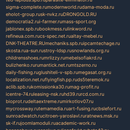
sigma-complete.ru
modernworld.ru
dama-moda.ru
eholot-group.ru
sk-nvkz.ru
DRONGOLD.RU
democratia2.ru
i-farmer.ru
mass-sport.org
jablonex.spb.ru
bookmess.ru
linkword.ru
refineua.com.ru
cs-spec.net.ru
altay-mebel.ru
DNK-THEATRE.RU
mechaniks.spb.ru
ipcamtechage.ru
skosta.ru
a-sun.ru
stroy-ldsp.ru
snowlands.org.ru
childrensshoes.ru
mrlizzy.ru
mebelsofiakrd.ru
bulizhenko.ru
rumantick.net.ru
mtszerno.ru
daily-fishing.ru
glushiteli-v-spb.ru
megasat.org.ru
localization.net.ru
flyingfish.pp.ru
ds5teremok.ru
aclib.spb.ru
komissionka30.ru
mag-profit.ru
icentre-74.ru
leasing-nsk.ru
hd39.ru
rcd.com.ru
bioprot.ru
deltaextreme.ru
mirkotlov07.ru
mycrossway.ru
temamedia.ru
art-fusing.ru
cbslefort.ru
sunroadwatch.ru
citroen-yaroslavl.ru
ratnews.msk.ru
sk-if.ru
joomlamoduli.ru
academic-work.ru