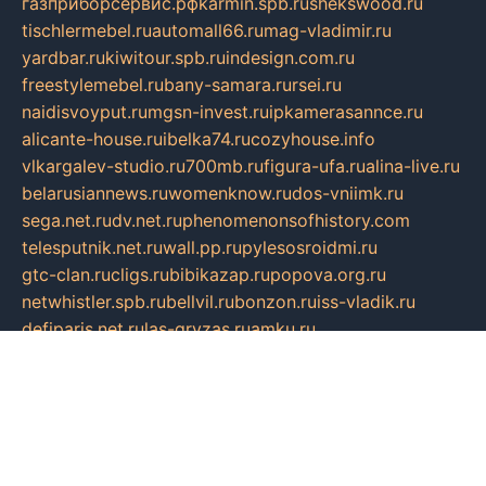
газприборсервис.рф
karmin.spb.ru
shekswood.ru
tischlermebel.ru
automall66.ru
mag-vladimir.ru
yardbar.ru
kiwitour.spb.ru
indesign.com.ru
freestylemebel.ru
bany-samara.ru
rsei.ru
naidisvoyput.ru
mgsn-invest.ru
ipkamerasannce.ru
alicante-house.ru
ibelka74.ru
cozyhouse.info
vlkargalev-studio.ru
700mb.ru
figura-ufa.ru
alina-live.ru
belarusiannews.ru
womenknow.ru
dos-vniimk.ru
sega.net.ru
dv.net.ru
phenomenonsofhistory.com
telesputnik.net.ru
wall.pp.ru
pylesosroidmi.ru
gtc-clan.ru
cligs.ru
bibikazap.ru
popova.org.ru
netwhistler.spb.ru
bellvil.ru
bonzon.ru
iss-vladik.ru
defiparis.net.ru
las-gryzas.ru
amku.ru
electednews.spb.ru
feather.org.ru
spar72.ru
tankiigri.ru
dominus.com.ru
ibtree.ru
sanykool.pp.ru
unixlib.org.ru
menatep.spb.ru
gartenterrassen.ru
printeka.ru
skvozilka.com.ru
parkovka-pub.ru
lovemobi.ru
art-ru.ru
emulatorz.com.ru
alucomp.com.ru
tatforum.com.ru