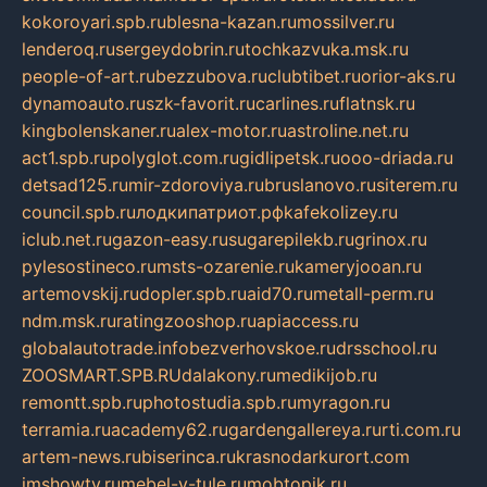
kokoroyari.spb.ru
blesna-kazan.ru
mossilver.ru
lenderoq.ru
sergeydobrin.ru
tochkazvuka.msk.ru
people-of-art.ru
bezzubova.ru
clubtibet.ru
orior-aks.ru
dynamoauto.ru
szk-favorit.ru
carlines.ru
flatnsk.ru
kingbolenskaner.ru
alex-motor.ru
astroline.net.ru
act1.spb.ru
polyglot.com.ru
gidlipetsk.ru
ooo-driada.ru
detsad125.ru
mir-zdoroviya.ru
bruslanovo.ru
siterem.ru
council.spb.ru
лодкипатриот.рф
kafekolizey.ru
iclub.net.ru
gazon-easy.ru
sugarepilekb.ru
grinox.ru
pylesostineco.ru
msts-ozarenie.ru
kameryjooan.ru
artemovskij.ru
dopler.spb.ru
aid70.ru
metall-perm.ru
ndm.msk.ru
ratingzooshop.ru
apiaccess.ru
globalautotrade.info
bezverhovskoe.ru
drsschool.ru
ZOOSMART.SPB.RU
dalakony.ru
medikijob.ru
remontt.spb.ru
photostudia.spb.ru
myragon.ru
terramia.ru
academy62.ru
gardengallereya.ru
rti.com.ru
artem-news.ru
biserinca.ru
krasnodarkurort.com
imshowtv.ru
mebel-v-tule.ru
mobtopik.ru