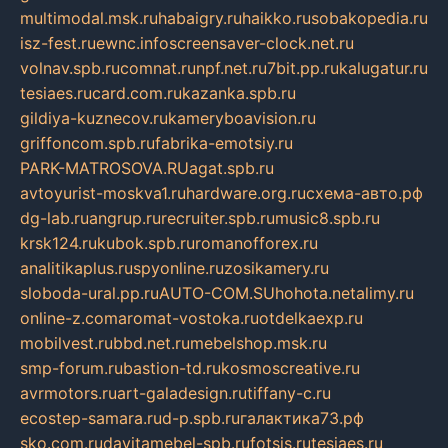
multimodal.msk.ru
habaigry.ru
haikko.ru
sobakopedia.ru
isz-fest.ru
ewnc.info
screensaver-clock.net.ru
volnav.spb.ru
comnat.ru
npf.net.ru
7bit.pp.ru
kalugatur.ru
tesiaes.ru
card.com.ru
kazanka.spb.ru
gildiya-kuznecov.ru
kameryboavision.ru
griffoncom.spb.ru
fabrika-emotsiy.ru
PARK-MATROSOVA.RU
agat.spb.ru
avtoyurist-moskva1.ru
hardware.org.ru
схема-авто.рф
dg-lab.ru
angrup.ru
recruiter.spb.ru
music8.spb.ru
krsk124.ru
kubok.spb.ru
romanofforex.ru
analitikaplus.ru
spyonline.ru
zosikamery.ru
sloboda-ural.pp.ru
AUTO-COM.SU
hohota.net
alimy.ru
online-z.com
aromat-vostoka.ru
otdelkaexp.ru
mobilvest.ru
bbd.net.ru
mebelshop.msk.ru
smp-forum.ru
bastion-td.ru
kosmoscreative.ru
avrmotors.ru
art-galadesign.ru
tiffany-c.ru
ecostep-samara.ru
d-p.spb.ru
галактика73.рф
sko.com.ru
davitamebel-spb.ru
fotsis.ru
tesiaes.ru