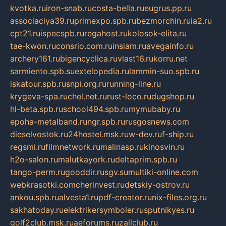
kvotka.ru
iron-snab.ru
costa-bella.ru
eugrus.pp.ru
associaciya39.ru
primexpo.spb.ru
bezmorchin.ru
ia2.ru
cpt21.ru
ispecspb.ru
regahost.ru
kolosok-elita.ru
tae-kwon.ru
consrio.com.ru
insiam.ru
avegainfo.ru
archery161.ru
bigencyclica.ru
vlast16.ru
korru.net
sarmiento.spb.su
extelopedia.ru
lammin-suo.spb.ru
iskatour.spb.ru
snpi.org.ru
running-line.ru
krygeva-spa.ru
chel.net.ru
rust-loco.ru
dugshop.ru
hl-beta.spb.ru
school494.spb.ru
mymubaby.ru
epoha-metalband.ru
ngr.spb.ru
rusgosnews.com
dieselvostok.ru
24hostel.msk.ru
w-dev.ru
f-ship.ru
regsmi.ru
filmnetwork.ru
malinasp.ru
kinosvin.ru
h2o-salon.ru
malutkayork.ru
deltaprim.spb.ru
tango-perm.ru
gooddir.ru
sgv.su
multiki-online.com
webkrasotki.com
cherinvest.ru
detskiy-ostrov.ru
ankou.spb.ru
alvesta1.ru
pdf-creator.ru
nix-files.org.ru
sakhatoday.ru
elektrikersymboler.ru
sputnikyes.ru
golf2club.msk.ru
aeforums.ru
zallclub.ru