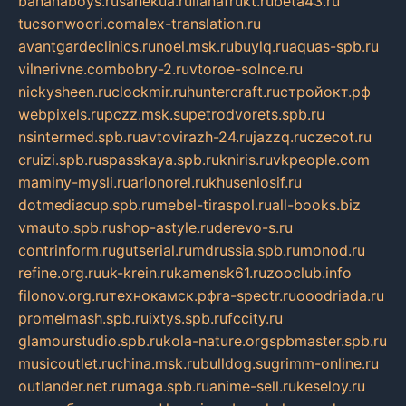
bananaboys.ru
sanekua.ru
lianafrukt.ru
beta43.ru
tucsonwoori.com
alex-translation.ru
avantgardeclinics.ru
noel.msk.ru
buylq.ru
aquas-spb.ru
vilnerivne.com
bobry-2.ru
vtoroe-solnce.ru
nickysheen.ru
clockmir.ru
huntercraft.ru
стройокт.рф
webpixels.ru
pczz.msk.su
petrodvorets.spb.ru
nsintermed.spb.ru
avtovirazh-24.ru
jazzq.ru
czecot.ru
cruizi.spb.ru
spasskaya.spb.ru
kniris.ru
vkpeople.com
maminy-mysli.ru
arionorel.ru
khuseniosif.ru
dotmediacup.spb.ru
mebel-tiraspol.ru
all-books.biz
vmauto.spb.ru
shop-astyle.ru
derevo-s.ru
contrinform.ru
gutserial.ru
mdrussia.spb.ru
monod.ru
refine.org.ru
uk-krein.ru
kamensk61.ru
zooclub.info
filonov.org.ru
технокамск.рф
ra-spectr.ru
ooodriada.ru
promelmash.spb.ru
ixtys.spb.ru
fccity.ru
glamourstudio.spb.ru
kola-nature.org
spbmaster.spb.ru
musicoutlet.ru
china.msk.ru
bulldog.su
grimm-online.ru
outlander.net.ru
maga.spb.ru
anime-sell.ru
keseloy.ru