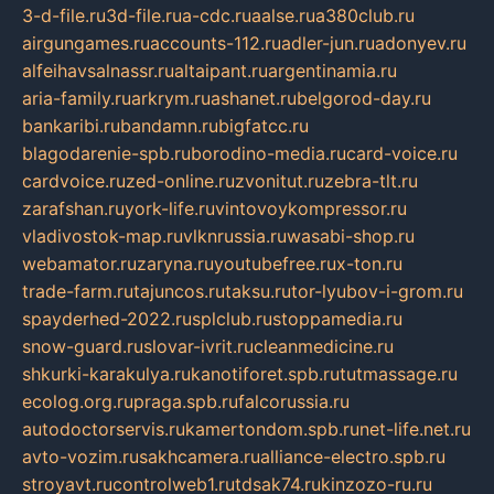
3-d-file.ru
3d-file.ru
a-cdc.ru
aalse.ru
a380club.ru
airgungames.ru
accounts-112.ru
adler-jun.ru
adonyev.ru
alfeihavsalnassr.ru
altaipant.ru
argentinamia.ru
aria-family.ru
arkrym.ru
ashanet.ru
belgorod-day.ru
bankaribi.ru
bandamn.ru
bigfatcc.ru
blagodarenie-spb.ru
borodino-media.ru
card-voice.ru
cardvoice.ru
zed-online.ru
zvonitut.ru
zebra-tlt.ru
zarafshan.ru
york-life.ru
vintovoykompressor.ru
vladivostok-map.ru
vlknrussia.ru
wasabi-shop.ru
webamator.ru
zaryna.ru
youtubefree.ru
x-ton.ru
trade-farm.ru
tajuncos.ru
taksu.ru
tor-lyubov-i-grom.ru
spayderhed-2022.ru
splclub.ru
stoppamedia.ru
snow-guard.ru
slovar-ivrit.ru
cleanmedicine.ru
shkurki-karakulya.ru
kanotiforet.spb.ru
tutmassage.ru
ecolog.org.ru
praga.spb.ru
falcorussia.ru
autodoctorservis.ru
kamertondom.spb.ru
net-life.net.ru
avto-vozim.ru
sakhcamera.ru
alliance-electro.spb.ru
stroyavt.ru
controlweb1.ru
tdsak74.ru
kinzozo-ru.ru