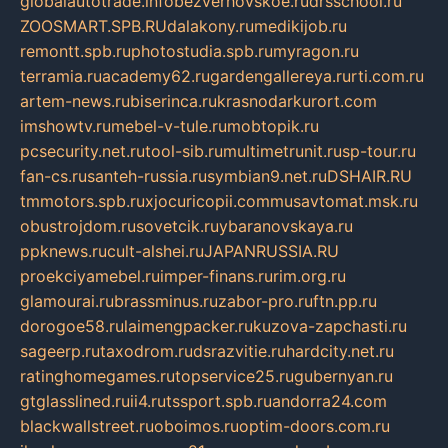
globalautotrade.info
bezverhovskoe.ru
drsschool.ru
ZOOSMART.SPB.RU
dalakony.ru
medikijob.ru
remontt.spb.ru
photostudia.spb.ru
myragon.ru
terramia.ru
academy62.ru
gardengallereya.ru
rti.com.ru
artem-news.ru
biserinca.ru
krasnodarkurort.com
imshowtv.ru
mebel-v-tule.ru
mobtopik.ru
pcsecurity.net.ru
tool-sib.ru
multimetrunit.ru
sp-tour.ru
fan-cs.ru
santeh-russia.ru
symbian9.net.ru
DSHAIR.RU
tmmotors.spb.ru
xjocuricopii.com
musavtomat.msk.ru
obustrojdom.ru
sovetcik.ru
ybaranovskaya.ru
ppknews.ru
cult-alshei.ru
JAPANRUSSIA.RU
proekciyamebel.ru
imper-finans.ru
rim.org.ru
glamourai.ru
brassminus.ru
zabor-pro.ru
ftn.pp.ru
dorogoe58.ru
laimengpacker.ru
kuzova-zapchasti.ru
sageerp.ru
taxodrom.ru
dsrazvitie.ru
hardcity.net.ru
ratinghomegames.ru
topservice25.ru
gubernyan.ru
gtglasslined.ru
ii4.ru
tssport.spb.ru
andorra24.com
blackwallstreet.ru
oboimos.ru
optim-doors.com.ru