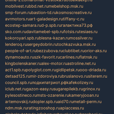
mobilvest.ru
bbd.net.ru
mebelshop.msk.ru
smp-forum.ru
bastion-td.ru
kosmoscreative.ru
avrmotors.ru
art-galadesign.ru
tiffany-c.ru
ecostep-samara.ru
d-p.spb.ru
галактика73.рф
sko.com.ru
davitamebel-spb.ru
fotsis.ru
tesiaes.ru
kokoroyari.spb.ru
blesna-kazan.ru
mossilver.ru
lenderoq.ru
sergeydobrin.ru
tochkazvuka.msk.ru
people-of-art.ru
bezzubova.ru
clubtibet.ru
orior-aks.ru
dynamoauto.ru
szk-favorit.ru
carlines.ru
flatnsk.ru
kingbolenskaner.ru
alex-motor.ru
astroline.net.ru
act1.spb.ru
polyglot.com.ru
gidlipetsk.ru
ooo-driada.ru
detsad125.ru
mir-zdoroviya.ru
bruslanovo.ru
siterem.ru
council.spb.ru
лодкипатриот.рф
kafekolizey.ru
iclub.net.ru
gazon-easy.ru
sugarepilekb.ru
grinox.ru
pylesostineco.ru
msts-ozarenie.ru
kameryjooan.ru
artemovskij.ru
dopler.spb.ru
aid70.ru
metall-perm.ru
ndm.msk.ru
ratingzooshop.ru
apiaccess.ru