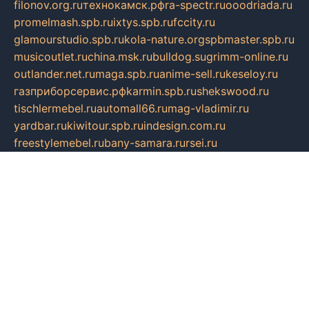
filonov.org.ru
технокамск.рф
ra-spectr.ru
ooodriada.ru
promelmash.spb.ru
ixtys.spb.ru
fccity.ru
glamourstudio.spb.ru
kola-nature.org
spbmaster.spb.ru
musicoutlet.ru
china.msk.ru
bulldog.su
grimm-online.ru
outlander.net.ru
maga.spb.ru
anime-sell.ru
keseloy.ru
газприборсервис.рф
karmin.spb.ru
shekswood.ru
tischlermebel.ru
automall66.ru
mag-vladimir.ru
yardbar.ru
kiwitour.spb.ru
indesign.com.ru
freestylemebel.ru
bany-samara.ru
rsei.ru
naidisvoyput.ru
mgsn-invest.ru
ipkamerasannce.ru
alicante-house.ru
ibelka74.ru
cozyhouse.info
vlkargalev-studio.ru
700mb.ru
figura-ufa.ru
alina-live.ru
belarusiannews.ru
womenknow.ru
dos-vniimk.ru
sega.net.ru
dv.net.ru
phenomenonsofhistory.com
telesputnik.net.ru
wall.pp.ru
pylesosroidmi.ru
gtc-clan.ru
cligs.ru
bibikazap.ru
popova.org.ru
netwhistler.spb.ru
bellvil.ru
bonzon.ru
iss-vladik.ru
defiparis.net.ru
las-gryzas.ru
amku.ru