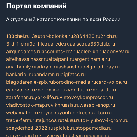
Портал компаний
Актуальный каталог компаний по всей России
133chel.ru
13autor-kolonka.ru
2864420.ru
2rich.ru
3-d-file.ru
3d-file.ru
a-cdc.ru
aalse.ru
a380club.ru
airgungames.ru
accounts-112.ru
adler-jun.ru
adonyev.ru
alfeihavsalnassr.ru
altaipant.ru
argentinamia.ru
aria-family.ru
arkrym.ru
ashanet.ru
belgorod-day.ru
bankaribi.ru
bandamn.ru
bigfatcc.ru
blagodarenie-spb.ru
borodino-media.ru
card-voice.ru
cardvoice.ru
zed-online.ru
zvonitut.ru
zebra-tlt.ru
zarafshan.ru
york-life.ru
vintovoykompressor.ru
vladivostok-map.ru
vlknrussia.ru
wasabi-shop.ru
webamator.ru
zaryna.ru
youtubefree.ru
x-ton.ru
trade-farm.ru
tajuncos.ru
taksu.ru
tor-lyubov-i-grom.ru
spayderhed-2022.ru
splclub.ru
stoppamedia.ru
snow-guard.ru
slovar-ivrit.ru
cleanmedicine.ru