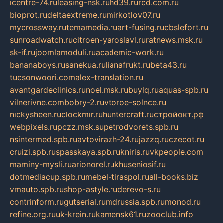
icentre-74.ru
leasing-nsk.ru
hd39.ru
rcd.com.ru
bioprot.ru
deltaextreme.ru
mirkotlov07.ru
mycrossway.ru
temamedia.ru
art-fusing.ru
cbslefort.ru
sunroadwatch.ru
citroen-yaroslavl.ru
ratnews.msk.ru
sk-if.ru
joomlamoduli.ru
academic-work.ru
bananaboys.ru
sanekua.ru
lianafrukt.ru
beta43.ru
tucsonwoori.com
alex-translation.ru
avantgardeclinics.ru
noel.msk.ru
buylq.ru
aquas-spb.ru
vilnerivne.com
bobry-2.ru
vtoroe-solnce.ru
nickysheen.ru
clockmir.ru
huntercraft.ru
стройокт.рф
webpixels.ru
pczz.msk.su
petrodvorets.spb.ru
nsintermed.spb.ru
avtovirazh-24.ru
jazzq.ru
czecot.ru
cruizi.spb.ru
spasskaya.spb.ru
kniris.ru
vkpeople.com
maminy-mysli.ru
arionorel.ru
khuseniosif.ru
dotmediacup.spb.ru
mebel-tiraspol.ru
all-books.biz
vmauto.spb.ru
shop-astyle.ru
derevo-s.ru
contrinform.ru
gutserial.ru
mdrussia.spb.ru
monod.ru
refine.org.ru
uk-krein.ru
kamensk61.ru
zooclub.info