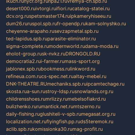
ikuch.ru
nycr.org.ru
npa21.ru
vremya-ch.spb.ru
desert000.ru
ivtorgi.ru
ifiori.ru
catalog-statei.ru
dcv.org.ru
spetsmaster174.ru
ipkameryhiseeu.ru
dum26.ru
ruspol.spb.ru
fr-opendp.ru
kam-solnyshko.ru
cheyenne-arapaho.ru
sevzapmetal.spb.ru
ted-lapidus.spb.ru
parasite-eliminator.ru
sigma-complete.ru
modernworld.ru
dama-moda.ru
eholot-group.ru
sk-nvkz.ru
DRONGOLD.RU
democratia2.ru
i-farmer.ru
mass-sport.org
jablonex.spb.ru
bookmess.ru
linkword.ru
refineua.com.ru
cs-spec.net.ru
altay-mebel.ru
DNK-THEATRE.RU
mechaniks.spb.ru
ipcamtechage.ru
skosta.ru
a-sun.ru
stroy-ldsp.ru
snowlands.org.ru
childrensshoes.ru
mrlizzy.ru
mebelsofiakrd.ru
bulizhenko.ru
rumantick.net.ru
mtszerno.ru
daily-fishing.ru
glushiteli-v-spb.ru
megasat.org.ru
localization.net.ru
flyingfish.pp.ru
ds5teremok.ru
aclib.spb.ru
komissionka30.ru
mag-profit.ru