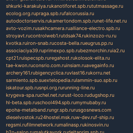
shkurki-karakulya.ru
kanotiforet.spb.ru
tutmassage.ru
ecolog.org.ru
praga.spb.ru
falcorussia.ru
autodoctorservis.ru
kamertondom.spb.ru
net-life.net.ru
avto-vozim.ru
sakhcamera.ru
alliance-electro.spb.ru
stroyavt.ru
controlweb1.ru
tdsak74.ru
kinzozo-ru.ru
kvotka.ru
iron-snab.ru
costa-bella.ru
eugrus.pp.ru
associaciya39.ru
primexpo.spb.ru
bezmorchin.ru
ia2.ru
cpt21.ru
ispecspb.ru
regahost.ru
kolosok-elita.ru
tae-kwon.ru
consrio.com.ru
insiam.ru
avegainfo.ru
archery161.ru
bigencyclica.ru
vlast16.ru
korru.net
sarmiento.spb.su
extelopedia.ru
lammin-suo.spb.ru
iskatour.spb.ru
snpi.org.ru
running-line.ru
krygeva-spa.ru
chel.net.ru
rust-loco.ru
dugshop.ru
hl-beta.spb.ru
school494.spb.ru
mymubaby.ru
epoha-metalband.ru
ngr.spb.ru
rusgosnews.com
dieselvostok.ru
24hostel.msk.ru
w-dev.ru
f-ship.ru
regsmi.ru
filmnetwork.ru
malinasp.ru
kinosvin.ru
h2o-salon.ru
malutkayork.ru
deltaprim.spb.ru