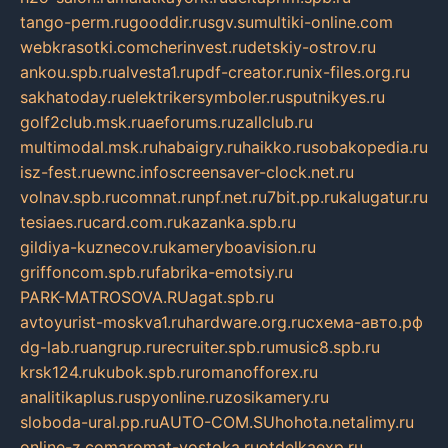
tango-perm.ru
gooddir.ru
sgv.su
multiki-online.com
webkrasotki.com
cherinvest.ru
detskiy-ostrov.ru
ankou.spb.ru
alvesta1.ru
pdf-creator.ru
nix-files.org.ru
sakhatoday.ru
elektrikersymboler.ru
sputnikyes.ru
golf2club.msk.ru
aeforums.ru
zallclub.ru
multimodal.msk.ru
habaigry.ru
haikko.ru
sobakopedia.ru
isz-fest.ru
ewnc.info
screensaver-clock.net.ru
volnav.spb.ru
comnat.ru
npf.net.ru
7bit.pp.ru
kalugatur.ru
tesiaes.ru
card.com.ru
kazanka.spb.ru
gildiya-kuznecov.ru
kameryboavision.ru
griffoncom.spb.ru
fabrika-emotsiy.ru
PARK-MATROSOVA.RU
agat.spb.ru
avtoyurist-moskva1.ru
hardware.org.ru
схема-авто.рф
dg-lab.ru
angrup.ru
recruiter.spb.ru
music8.spb.ru
krsk124.ru
kubok.spb.ru
romanofforex.ru
analitikaplus.ru
spyonline.ru
zosikamery.ru
sloboda-ural.pp.ru
AUTO-COM.SU
hohota.net
alimy.ru
online-z.com
aromat-vostoka.ru
otdelkaexp.ru