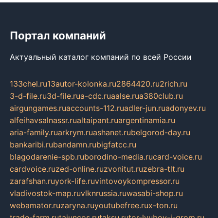
Портал компаний
Актуальный каталог компаний по всей России
133chel.ru
13autor-kolonka.ru
2864420.ru
2rich.ru
3-d-file.ru
3d-file.ru
a-cdc.ru
aalse.ru
a380club.ru
airgungames.ru
accounts-112.ru
adler-jun.ru
adonyev.ru
alfeihavsalnassr.ru
altaipant.ru
argentinamia.ru
aria-family.ru
arkrym.ru
ashanet.ru
belgorod-day.ru
bankaribi.ru
bandamn.ru
bigfatcc.ru
blagodarenie-spb.ru
borodino-media.ru
card-voice.ru
cardvoice.ru
zed-online.ru
zvonitut.ru
zebra-tlt.ru
zarafshan.ru
york-life.ru
vintovoykompressor.ru
vladivostok-map.ru
vlknrussia.ru
wasabi-shop.ru
webamator.ru
zaryna.ru
youtubefree.ru
x-ton.ru
trade-farm.ru
tajuncos.ru
taksu.ru
tor-lyubov-i-grom.ru