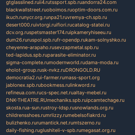
gtglasslined.ru
ii4.ru
tssport.spb.ru
andorra24.com
blackwallstreet.ru
oboimos.ru
optim-doors.com.ru
ikuch.ru
nycr.org.ru
npa21.ru
vremya-ch.spb.ru
desert000.ru
ivtorgi.ru
ifiori.ru
catalog-statei.ru
dcv.org.ru
spetsmaster174.ru
ipkameryhiseeu.ru
dum26.ru
ruspol.spb.ru
fr-opendp.ru
kam-solnyshko.ru
cheyenne-arapaho.ru
sevzapmetal.spb.ru
ted-lapidus.spb.ru
parasite-eliminator.ru
sigma-complete.ru
modernworld.ru
dama-moda.ru
eholot-group.ru
sk-nvkz.ru
DRONGOLD.RU
democratia2.ru
i-farmer.ru
mass-sport.org
jablonex.spb.ru
bookmess.ru
linkword.ru
refineua.com.ru
cs-spec.net.ru
altay-mebel.ru
DNK-THEATRE.RU
mechaniks.spb.ru
ipcamtechage.ru
skosta.ru
a-sun.ru
stroy-ldsp.ru
snowlands.org.ru
childrensshoes.ru
mrlizzy.ru
mebelsofiakrd.ru
bulizhenko.ru
rumantick.net.ru
mtszerno.ru
daily-fishing.ru
glushiteli-v-spb.ru
megasat.org.ru