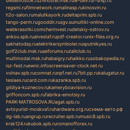
dieselvostok.ru
24hostel.msk.ru
w-dev.ru
f-ship.ru
regsmi.ru
filmnetwork.ru
malinasp.ru
kinosvin.ru
h2o-salon.ru
malutkayork.ru
deltaprim.spb.ru
tango-perm.ru
gooddir.ru
sgv.su
multiki-online.com
webkrasotki.com
cherinvest.ru
detskiy-ostrov.ru
ankou.spb.ru
alvesta1.ru
pdf-creator.ru
nix-files.org.ru
sakhatoday.ru
elektrikersymboler.ru
sputnikyes.ru
golf2club.msk.ru
aeforums.ru
zallclub.ru
multimodal.msk.ru
habaigry.ru
haikko.ru
sobakopedia.ru
isz-fest.ru
ewnc.info
screensaver-clock.net.ru
volnav.spb.ru
comnat.ru
npf.net.ru
7bit.pp.ru
kalugatur.ru
tesiaes.ru
card.com.ru
kazanka.spb.ru
gildiya-kuznecov.ru
kameryboavision.ru
griffoncom.spb.ru
fabrika-emotsiy.ru
PARK-MATROSOVA.RU
agat.spb.ru
avtoyurist-moskva1.ru
hardware.org.ru
схема-авто.рф
dg-lab.ru
angrup.ru
recruiter.spb.ru
music8.spb.ru
krsk124.ru
kubok.spb.ru
romanofforex.ru