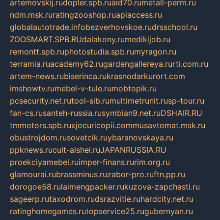
artemovskij.ru
dopler.spb.ru
aid70.ru
metall-perm.ru
ndm.msk.ru
ratingzooshop.ru
apiaccess.ru
globalautotrade.info
bezverhovskoe.ru
drsschool.ru
ZOOSMART.SPB.RU
dalakony.ru
medikijob.ru
remontt.spb.ru
photostudia.spb.ru
myragon.ru
terramia.ru
academy62.ru
gardengallereya.ru
rti.com.ru
artem-news.ru
biserinca.ru
krasnodarkurort.com
imshowtv.ru
mebel-v-tule.ru
mobtopik.ru
pcsecurity.net.ru
tool-sib.ru
multimetrunit.ru
sp-tour.ru
fan-cs.ru
santeh-russia.ru
symbian9.net.ru
DSHAIR.RU
tmmotors.spb.ru
xjocuricopii.com
musavtomat.msk.ru
obustrojdom.ru
sovetcik.ru
ybaranovskaya.ru
ppknews.ru
cult-alshei.ru
JAPANRUSSIA.RU
proekciyamebel.ru
imper-finans.ru
rim.org.ru
glamourai.ru
brassminus.ru
zabor-pro.ru
ftn.pp.ru
dorogoe58.ru
laimengpacker.ru
kuzova-zapchasti.ru
sageerp.ru
taxodrom.ru
dsrazvitie.ru
hardcity.net.ru
ratinghomegames.ru
topservice25.ru
gubernyan.ru