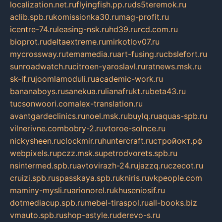
localization.net.ru
flyingfish.pp.ru
ds5teremok.ru
aclib.spb.ru
komissionka30.ru
mag-profit.ru
icentre-74.ru
leasing-nsk.ru
hd39.ru
rcd.com.ru
bioprot.ru
deltaextreme.ru
mirkotlov07.ru
mycrossway.ru
temamedia.ru
art-fusing.ru
cbslefort.ru
sunroadwatch.ru
citroen-yaroslavl.ru
ratnews.msk.ru
sk-if.ru
joomlamoduli.ru
academic-work.ru
bananaboys.ru
sanekua.ru
lianafrukt.ru
beta43.ru
tucsonwoori.com
alex-translation.ru
avantgardeclinics.ru
noel.msk.ru
buylq.ru
aquas-spb.ru
vilnerivne.com
bobry-2.ru
vtoroe-solnce.ru
nickysheen.ru
clockmir.ru
huntercraft.ru
стройокт.рф
webpixels.ru
pczz.msk.su
petrodvorets.spb.ru
nsintermed.spb.ru
avtovirazh-24.ru
jazzq.ru
czecot.ru
cruizi.spb.ru
spasskaya.spb.ru
kniris.ru
vkpeople.com
maminy-mysli.ru
arionorel.ru
khuseniosif.ru
dotmediacup.spb.ru
mebel-tiraspol.ru
all-books.biz
vmauto.spb.ru
shop-astyle.ru
derevo-s.ru