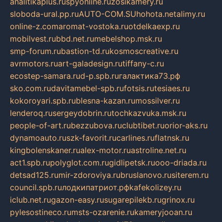
analitikaplus.ru
spyonline.ru
zosikamery.ru
sloboda-ural.pp.ru
AUTO-COM.SU
hohota.net
alimy.ru
online-z.com
aromat-vostoka.ru
otdelkaexp.ru
mobilvest.ru
bbd.net.ru
mebelshop.msk.ru
smp-forum.ru
bastion-td.ru
kosmoscreative.ru
avrmotors.ru
art-galadesign.ru
tiffany-c.ru
ecostep-samara.ru
d-p.spb.ru
галактика73.рф
sko.com.ru
davitamebel-spb.ru
fotsis.ru
tesiaes.ru
kokoroyari.spb.ru
blesna-kazan.ru
mossilver.ru
lenderoq.ru
sergeydobrin.ru
tochkazvuka.msk.ru
people-of-art.ru
bezzubova.ru
clubtibet.ru
orior-aks.ru
dynamoauto.ru
szk-favorit.ru
carlines.ru
flatnsk.ru
kingbolenskaner.ru
alex-motor.ru
astroline.net.ru
act1.spb.ru
polyglot.com.ru
gidlipetsk.ru
ooo-driada.ru
detsad125.ru
mir-zdoroviya.ru
bruslanovo.ru
siterem.ru
council.spb.ru
лодкипатриот.рф
kafekolizey.ru
iclub.net.ru
gazon-easy.ru
sugarepilekb.ru
grinox.ru
pylesostineco.ru
msts-ozarenie.ru
kameryjooan.ru