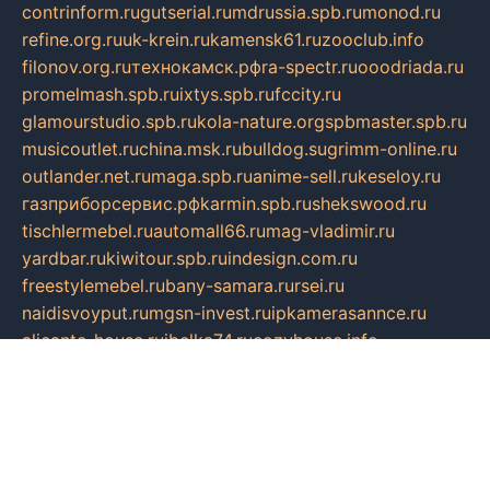
contrinform.ru
gutserial.ru
mdrussia.spb.ru
monod.ru
refine.org.ru
uk-krein.ru
kamensk61.ru
zooclub.info
filonov.org.ru
технокамск.рф
ra-spectr.ru
ooodriada.ru
promelmash.spb.ru
ixtys.spb.ru
fccity.ru
glamourstudio.spb.ru
kola-nature.org
spbmaster.spb.ru
musicoutlet.ru
china.msk.ru
bulldog.su
grimm-online.ru
outlander.net.ru
maga.spb.ru
anime-sell.ru
keseloy.ru
газприборсервис.рф
karmin.spb.ru
shekswood.ru
tischlermebel.ru
automall66.ru
mag-vladimir.ru
yardbar.ru
kiwitour.spb.ru
indesign.com.ru
freestylemebel.ru
bany-samara.ru
rsei.ru
naidisvoyput.ru
mgsn-invest.ru
ipkamerasannce.ru
alicante-house.ru
ibelka74.ru
cozyhouse.info
vlkargalev-studio.ru
700mb.ru
figura-ufa.ru
alina-live.ru
belarusiannews.ru
womenknow.ru
dos-vniimk.ru
sega.net.ru
dv.net.ru
phenomenonsofhistory.com
telesputnik.net.ru
wall.pp.ru
pylesosroidmi.ru
gtc-clan.ru
cligs.ru
bibikazap.ru
popova.org.ru