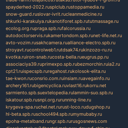
spayderhed-2022.ru
splclub.ru
stoppamedia.ru
snow-guard.ru
slovar-ivrit.ru
cleanmedicine.ru
shkurki-karakulya.ru
kanotiforet.spb.ru
tutmassage.ru
ecolog.org.ru
praga.spb.ru
falcorussia.ru
autodoctorservis.ru
kamertondom.spb.ru
net-life.net.ru
avto-vozim.ru
sakhcamera.ru
alliance-electro.spb.ru
stroyavt.ru
controlweb1.ru
tdsak74.ru
kinzozo-ru.ru
kvotka.ru
iron-snab.ru
costa-bella.ru
eugrus.pp.ru
associaciya39.ru
primexpo.spb.ru
bezmorchin.ru
ia2.ru
cpt21.ru
ispecspb.ru
regahost.ru
kolosok-elita.ru
tae-kwon.ru
consrio.com.ru
insiam.ru
avegainfo.ru
archery161.ru
bigencyclica.ru
vlast16.ru
korru.net
sarmiento.spb.su
extelopedia.ru
lammin-suo.spb.ru
iskatour.spb.ru
snpi.org.ru
running-line.ru
krygeva-spa.ru
chel.net.ru
rust-loco.ru
dugshop.ru
hl-beta.spb.ru
school494.spb.ru
mymubaby.ru
epoha-metalband.ru
ngr.spb.ru
rusgosnews.com