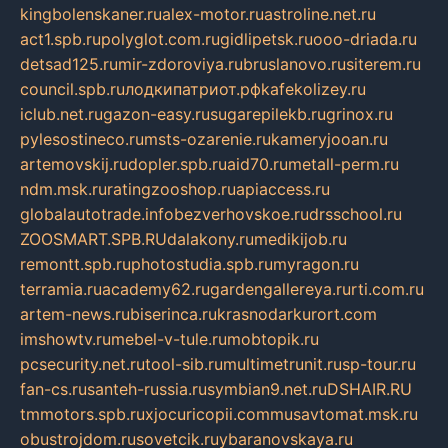
kingbolenskaner.ru
alex-motor.ru
astroline.net.ru
act1.spb.ru
polyglot.com.ru
gidlipetsk.ru
ooo-driada.ru
detsad125.ru
mir-zdoroviya.ru
bruslanovo.ru
siterem.ru
council.spb.ru
лодкипатриот.рф
kafekolizey.ru
iclub.net.ru
gazon-easy.ru
sugarepilekb.ru
grinox.ru
pylesostineco.ru
msts-ozarenie.ru
kameryjooan.ru
artemovskij.ru
dopler.spb.ru
aid70.ru
metall-perm.ru
ndm.msk.ru
ratingzooshop.ru
apiaccess.ru
globalautotrade.info
bezverhovskoe.ru
drsschool.ru
ZOOSMART.SPB.RU
dalakony.ru
medikijob.ru
remontt.spb.ru
photostudia.spb.ru
myragon.ru
terramia.ru
academy62.ru
gardengallereya.ru
rti.com.ru
artem-news.ru
biserinca.ru
krasnodarkurort.com
imshowtv.ru
mebel-v-tule.ru
mobtopik.ru
pcsecurity.net.ru
tool-sib.ru
multimetrunit.ru
sp-tour.ru
fan-cs.ru
santeh-russia.ru
symbian9.net.ru
DSHAIR.RU
tmmotors.spb.ru
xjocuricopii.com
musavtomat.msk.ru
obustrojdom.ru
sovetcik.ru
ybaranovskaya.ru