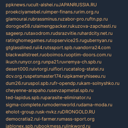
ppknews.ru
cult-alshei.ru
JAPANRUSSIA.RU
proekciyamebel.ru
imper-finans.ru
rim.org.ru
glamourai.ru
brassminus.ru
zabor-pro.ru
ftn.pp.ru
dorogoe58.ru
laimengpacker.ru
kuzova-zapchasti.ru
sageerp.ru
taxodrom.ru
dsrazvitie.ru
hardcity.net.ru
ratinghomegames.ru
topservice25.ru
gubernyan.ru
gtglasslined.ru
ii4.ru
tssport.spb.ru
andorra24.com
blackwallstreet.ru
oboimos.ru
optim-doors.com.ru
ikuch.ru
nycr.org.ru
npa21.ru
vremya-ch.spb.ru
desert000.ru
ivtorgi.ru
ifiori.ru
catalog-statei.ru
dcv.org.ru
spetsmaster174.ru
ipkameryhiseeu.ru
dum26.ru
ruspol.spb.ru
fr-opendp.ru
kam-solnyshko.ru
cheyenne-arapaho.ru
sevzapmetal.spb.ru
ted-lapidus.spb.ru
parasite-eliminator.ru
sigma-complete.ru
modernworld.ru
dama-moda.ru
eholot-group.ru
sk-nvkz.ru
DRONGOLD.RU
democratia2.ru
i-farmer.ru
mass-sport.org
jablonex.spb.ru
bookmess.ru
linkword.ru