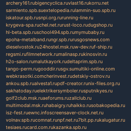
archery161.ru
bigencyclica.ru
vlast16.ru
korru.net
sarmiento.spb.su
extelopedia.ru
lammin-suo.spb.ru
iskatour.spb.ru
snpi.org.ru
running-line.ru
krygeva-spa.ru
chel.net.ru
rust-loco.ru
dugshop.ru
hl-beta.spb.ru
school494.spb.ru
mymubaby.ru
epoha-metalband.ru
ngr.spb.ru
rusgosnews.com
dieselvostok.ru
24hostel.msk.ru
w-dev.ru
f-ship.ru
regsmi.ru
filmnetwork.ru
malinasp.ru
kinosvin.ru
h2o-salon.ru
malutkayork.ru
deltaprim.spb.ru
tango-perm.ru
gooddir.ru
sgv.su
multiki-online.com
webkrasotki.com
cherinvest.ru
detskiy-ostrov.ru
ankou.spb.ru
alvesta1.ru
pdf-creator.ru
nix-files.org.ru
sakhatoday.ru
elektrikersymboler.ru
sputnikyes.ru
golf2club.msk.ru
aeforums.ru
zallclub.ru
multimodal.msk.ru
habaigry.ru
haikko.ru
sobakopedia.ru
isz-fest.ru
ewnc.info
screensaver-clock.net.ru
volnav.spb.ru
comnat.ru
npf.net.ru
7bit.pp.ru
kalugatur.ru
tesiaes.ru
card.com.ru
kazanka.spb.ru