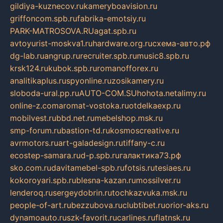
gildiya-kuznecov.ru
kameryboavision.ru
griffoncom.spb.ru
fabrika-emotsiy.ru
PARK-MATROSOVA.RU
agat.spb.ru
avtoyurist-moskva1.ru
hardware.org.ru
схема-авто.рф
dg-lab.ru
angrup.ru
recruiter.spb.ru
music8.spb.ru
krsk124.ru
kubok.spb.ru
romanofforex.ru
analitikaplus.ru
spyonline.ru
zosikamery.ru
sloboda-ural.pp.ru
AUTO-COM.SU
hohota.net
alimy.ru
online-z.com
aromat-vostoka.ru
otdelkaexp.ru
mobilvest.ru
bbd.net.ru
mebelshop.msk.ru
smp-forum.ru
bastion-td.ru
kosmoscreative.ru
avrmotors.ru
art-galadesign.ru
tiffany-c.ru
ecostep-samara.ru
d-p.spb.ru
галактика73.рф
sko.com.ru
davitamebel-spb.ru
fotsis.ru
tesiaes.ru
kokoroyari.spb.ru
blesna-kazan.ru
mossilver.ru
lenderoq.ru
sergeydobrin.ru
tochkazvuka.msk.ru
people-of-art.ru
bezzubova.ru
clubtibet.ru
orior-aks.ru
dynamoauto.ru
szk-favorit.ru
carlines.ru
flatnsk.ru