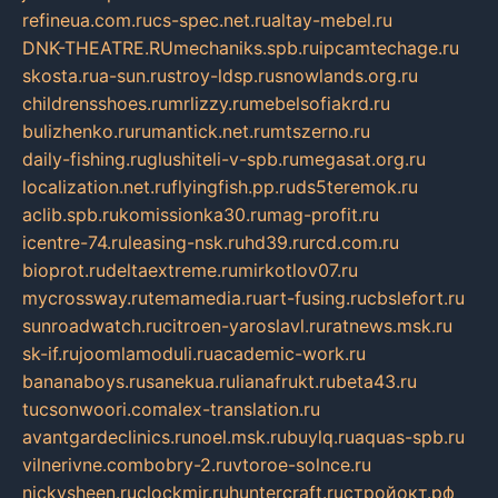
refineua.com.ru
cs-spec.net.ru
altay-mebel.ru
DNK-THEATRE.RU
mechaniks.spb.ru
ipcamtechage.ru
skosta.ru
a-sun.ru
stroy-ldsp.ru
snowlands.org.ru
childrensshoes.ru
mrlizzy.ru
mebelsofiakrd.ru
bulizhenko.ru
rumantick.net.ru
mtszerno.ru
daily-fishing.ru
glushiteli-v-spb.ru
megasat.org.ru
localization.net.ru
flyingfish.pp.ru
ds5teremok.ru
aclib.spb.ru
komissionka30.ru
mag-profit.ru
icentre-74.ru
leasing-nsk.ru
hd39.ru
rcd.com.ru
bioprot.ru
deltaextreme.ru
mirkotlov07.ru
mycrossway.ru
temamedia.ru
art-fusing.ru
cbslefort.ru
sunroadwatch.ru
citroen-yaroslavl.ru
ratnews.msk.ru
sk-if.ru
joomlamoduli.ru
academic-work.ru
bananaboys.ru
sanekua.ru
lianafrukt.ru
beta43.ru
tucsonwoori.com
alex-translation.ru
avantgardeclinics.ru
noel.msk.ru
buylq.ru
aquas-spb.ru
vilnerivne.com
bobry-2.ru
vtoroe-solnce.ru
nickysheen.ru
clockmir.ru
huntercraft.ru
стройокт.рф