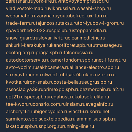
zarafshan.ru
york-life.ru
vintovoykompressor.ru
vladivostok-map.ru
vlknrussia.ru
wasabi-shop.ru
webamator.ru
zaryna.ru
youtubefree.ru
x-ton.ru
trade-farm.ru
tajuncos.ru
taksu.ru
tor-lyubov-i-grom.ru
spayderhed-2022.ru
splclub.ru
stoppamedia.ru
snow-guard.ru
slovar-ivrit.ru
cleanmedicine.ru
shkurki-karakulya.ru
kanotiforet.spb.ru
tutmassage.ru
ecolog.org.ru
praga.spb.ru
falcorussia.ru
autodoctorservis.ru
kamertondom.spb.ru
net-life.net.ru
avto-vozim.ru
sakhcamera.ru
alliance-electro.spb.ru
stroyavt.ru
controlweb1.ru
tdsak74.ru
kinzozo-ru.ru
kvotka.ru
iron-snab.ru
costa-bella.ru
eugrus.pp.ru
associaciya39.ru
primexpo.spb.ru
bezmorchin.ru
ia2.ru
cpt21.ru
ispecspb.ru
regahost.ru
kolosok-elita.ru
tae-kwon.ru
consrio.com.ru
insiam.ru
avegainfo.ru
archery161.ru
bigencyclica.ru
vlast16.ru
korru.net
sarmiento.spb.su
extelopedia.ru
lammin-suo.spb.ru
iskatour.spb.ru
snpi.org.ru
running-line.ru