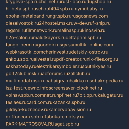
krygeva-spa.ru
chel.net.ru
rust-loco.ru
dugshop.ru
hl-beta.spb.ru
school494.spb.ru
mymubaby.ru
epoha-metalband.ru
ngr.spb.ru
rusgosnews.com
dieselvostok.ru
24hostel.msk.ru
w-dev.ru
f-ship.ru
regsmi.ru
filmnetwork.ru
malinasp.ru
kinosvin.ru
h2o-salon.ru
malutkayork.ru
deltaprim.spb.ru
tango-perm.ru
gooddir.ru
sgv.su
multiki-online.com
webkrasotki.com
cherinvest.ru
detskiy-ostrov.ru
ankou.spb.ru
alvesta1.ru
pdf-creator.ru
nix-files.org.ru
sakhatoday.ru
elektrikersymboler.ru
sputnikyes.ru
golf2club.msk.ru
aeforums.ru
zallclub.ru
multimodal.msk.ru
habaigry.ru
haikko.ru
sobakopedia.ru
isz-fest.ru
ewnc.info
screensaver-clock.net.ru
volnav.spb.ru
comnat.ru
npf.net.ru
7bit.pp.ru
kalugatur.ru
tesiaes.ru
card.com.ru
kazanka.spb.ru
gildiya-kuznecov.ru
kameryboavision.ru
griffoncom.spb.ru
fabrika-emotsiy.ru
PARK-MATROSOVA.RU
agat.spb.ru