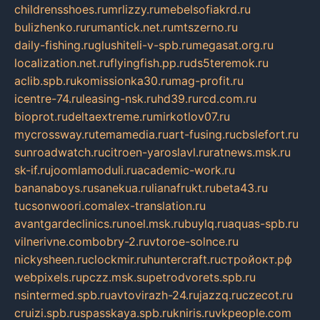
childrensshoes.ru
mrlizzy.ru
mebelsofiakrd.ru
bulizhenko.ru
rumantick.net.ru
mtszerno.ru
daily-fishing.ru
glushiteli-v-spb.ru
megasat.org.ru
localization.net.ru
flyingfish.pp.ru
ds5teremok.ru
aclib.spb.ru
komissionka30.ru
mag-profit.ru
icentre-74.ru
leasing-nsk.ru
hd39.ru
rcd.com.ru
bioprot.ru
deltaextreme.ru
mirkotlov07.ru
mycrossway.ru
temamedia.ru
art-fusing.ru
cbslefort.ru
sunroadwatch.ru
citroen-yaroslavl.ru
ratnews.msk.ru
sk-if.ru
joomlamoduli.ru
academic-work.ru
bananaboys.ru
sanekua.ru
lianafrukt.ru
beta43.ru
tucsonwoori.com
alex-translation.ru
avantgardeclinics.ru
noel.msk.ru
buylq.ru
aquas-spb.ru
vilnerivne.com
bobry-2.ru
vtoroe-solnce.ru
nickysheen.ru
clockmir.ru
huntercraft.ru
стройокт.рф
webpixels.ru
pczz.msk.su
petrodvorets.spb.ru
nsintermed.spb.ru
avtovirazh-24.ru
jazzq.ru
czecot.ru
cruizi.spb.ru
spasskaya.spb.ru
kniris.ru
vkpeople.com