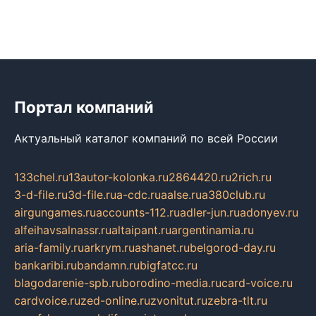
Портал компаний
Актуальный каталог компаний по всей России
133chel.ru
13autor-kolonka.ru
2864420.ru
2rich.ru
3-d-file.ru
3d-file.ru
a-cdc.ru
aalse.ru
a380club.ru
airgungames.ru
accounts-112.ru
adler-jun.ru
adonyev.ru
alfeihavsalnassr.ru
altaipant.ru
argentinamia.ru
aria-family.ru
arkrym.ru
ashanet.ru
belgorod-day.ru
bankaribi.ru
bandamn.ru
bigfatcc.ru
blagodarenie-spb.ru
borodino-media.ru
card-voice.ru
cardvoice.ru
zed-online.ru
zvonitut.ru
zebra-tlt.ru