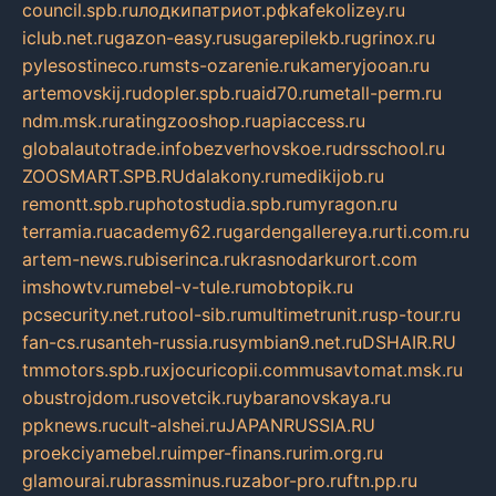
council.spb.ru
лодкипатриот.рф
kafekolizey.ru
iclub.net.ru
gazon-easy.ru
sugarepilekb.ru
grinox.ru
pylesostineco.ru
msts-ozarenie.ru
kameryjooan.ru
artemovskij.ru
dopler.spb.ru
aid70.ru
metall-perm.ru
ndm.msk.ru
ratingzooshop.ru
apiaccess.ru
globalautotrade.info
bezverhovskoe.ru
drsschool.ru
ZOOSMART.SPB.RU
dalakony.ru
medikijob.ru
remontt.spb.ru
photostudia.spb.ru
myragon.ru
terramia.ru
academy62.ru
gardengallereya.ru
rti.com.ru
artem-news.ru
biserinca.ru
krasnodarkurort.com
imshowtv.ru
mebel-v-tule.ru
mobtopik.ru
pcsecurity.net.ru
tool-sib.ru
multimetrunit.ru
sp-tour.ru
fan-cs.ru
santeh-russia.ru
symbian9.net.ru
DSHAIR.RU
tmmotors.spb.ru
xjocuricopii.com
musavtomat.msk.ru
obustrojdom.ru
sovetcik.ru
ybaranovskaya.ru
ppknews.ru
cult-alshei.ru
JAPANRUSSIA.RU
proekciyamebel.ru
imper-finans.ru
rim.org.ru
glamourai.ru
brassminus.ru
zabor-pro.ru
ftn.pp.ru