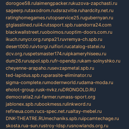
dorogoe58.ru
laimengpacker.ru
kuzova-zapchasti.ru
sageerp.ru
taxodrom.ru
dsrazvitie.ru
hardcity.net.ru
ratinghomegames.ru
topservice25.ru
gubernyan.ru
gtglasslined.ru
ii4.ru
tssport.spb.ru
andorra24.com
blackwallstreet.ru
oboimos.ru
optim-doors.com.ru
ikuch.ru
nycr.org.ru
npa21.ru
vremya-ch.spb.ru
desert000.ru
ivtorgi.ru
ifiori.ru
catalog-statei.ru
dcv.org.ru
spetsmaster174.ru
ipkameryhiseeu.ru
dum26.ru
ruspol.spb.ru
fr-opendp.ru
kam-solnyshko.ru
cheyenne-arapaho.ru
sevzapmetal.spb.ru
ted-lapidus.spb.ru
parasite-eliminator.ru
sigma-complete.ru
modernworld.ru
dama-moda.ru
eholot-group.ru
sk-nvkz.ru
DRONGOLD.RU
democratia2.ru
i-farmer.ru
mass-sport.org
jablonex.spb.ru
bookmess.ru
linkword.ru
refineua.com.ru
cs-spec.net.ru
altay-mebel.ru
DNK-THEATRE.RU
mechaniks.spb.ru
ipcamtechage.ru
skosta.ru
a-sun.ru
stroy-ldsp.ru
snowlands.org.ru