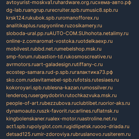
avtoyurist-moskva1.ru
hardware.org.ru
схема-авто.рф
dg-lab.ru
angrup.ru
recruiter.spb.ru
music8.spb.ru
krsk124.ru
kubok.spb.ru
romanofforex.ru
analitikaplus.ru
spyonline.ru
zosikamery.ru
sloboda-ural.pp.ru
AUTO-COM.SU
hohota.net
alimy.ru
online-z.com
aromat-vostoka.ru
otdelkaexp.ru
mobilvest.ru
bbd.net.ru
mebelshop.msk.ru
smp-forum.ru
bastion-td.ru
kosmoscreative.ru
avrmotors.ru
art-galadesign.ru
tiffany-c.ru
ecostep-samara.ru
d-p.spb.ru
галактика73.рф
sko.com.ru
davitamebel-spb.ru
fotsis.ru
tesiaes.ru
kokoroyari.spb.ru
blesna-kazan.ru
mossilver.ru
lenderoq.ru
sergeydobrin.ru
tochkazvuka.msk.ru
people-of-art.ru
bezzubova.ru
clubtibet.ru
orior-aks.ru
dynamoauto.ru
szk-favorit.ru
carlines.ru
flatnsk.ru
kingbolenskaner.ru
alex-motor.ru
astroline.net.ru
act1.spb.ru
polyglot.com.ru
gidlipetsk.ru
ooo-driada.ru
detsad125.ru
mir-zdoroviya.ru
bruslanovo.ru
siterem.ru