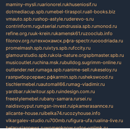
maminy-mysli.ru
arionorel.ru
khuseniosif.ru
dotmediacup.spb.ru
mebel-tiraspol.ru
all-books.biz
vmauto.spb.ru
shop-astyle.ru
derevo-s.ru
contrinform.ru
gutserial.ru
mdrussia.spb.ru
monod.ru
refine.org.ru
uk-krein.ru
kamensk61.ru
zooclub.info
filonov.org.ru
технокамск.рф
ra-spectr.ru
ooodriada.ru
promelmash.spb.ru
ixtys.spb.ru
fccity.ru
glamourstudio.spb.ru
kola-nature.org
spbmaster.spb.ru
musicoutlet.ru
china.msk.ru
bulldog.su
grimm-online.ru
outlander.net.ru
maga.spb.ru
anime-sell.ru
keseloy.ru
газприборсервис.рф
karmin.spb.ru
shekswood.ru
tischlermebel.ru
automall66.ru
mag-vladimir.ru
yardbar.ru
kiwitour.spb.ru
indesign.com.ru
freestylemebel.ru
bany-samara.ru
rsei.ru
naidisvoyput.ru
mgsn-invest.ru
ipkamerasannce.ru
alicante-house.ru
ibelka74.ru
cozyhouse.info
vlkargalev-studio.ru
700mb.ru
figura-ufa.ru
alina-live.ru
belarusiannews.ru
womenknow.ru
dos-vniimk.ru